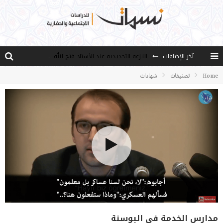
آخر الإضافات
النـزعة التجديدية عند الأستاذ فتح الله كولن
من هو فتح الله كولن مؤسس حركة الخدمة؟
Home
تصنيفات
شهادات
كيف نصل إلى أفق إنسان “هل من مزيد”؟
الأستاذ عالما عارفا حكيما
مصادر العلم وسببه
مدارس الخدمة في البوسنة