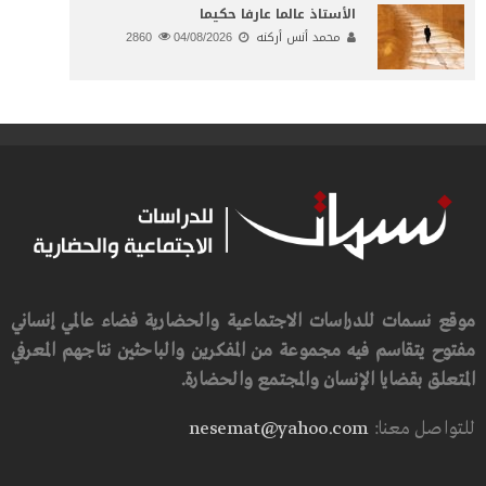
الأستاذ عالما عارفا حكيما
محمد أنس أركنه
04/08/2026
2860
موقع نسمات للدراسات الاجتماعية والحضارية فضاء عالمي إنساني
مفتوح يتقاسم فيه مجموعة من المفكرين والباحثين نتاجهم المعرفي
المتعلق بقضايا الإنسان والمجتمع والحضارة.
للتواصل معنا:
nesemat@yahoo.com