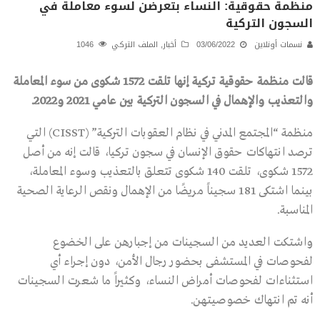
منظمة حقوقية: النساء بتعرضن لسوء معاملة في
السجون التركية
نسمات أونلاين
03/06/2022
أخبار
,
الملف التركي
1046
قالت منظمة حقوقية تركية إنها تلقت 1572 شكوى من سوء المعاملة
والتعذيب والإهمال في السجون التركية بين عامي 2021 و2022.
منظمة “المجتمع المدني في نظام العقوبات التركية” (CISST) التي
ترصد انتهاكات حقوق الإنسان في سجون تركيا، قالت إنه من أصل
1572 شكوى، تلقت 140 شكوى تتعلق بالتعذيب وسوء المعاملة،
بينما اشتكى 181 سجيناً مريضًا من الإهمال ونقص الرعاية الصحية
المناسبة.
واشتكت العديد من السجينات من إجبارهن على الخضوع
لفحوصات في المستشفى بحضور رجال الأمن، دون إجراء أي
استثناءات لفحوصات أمراض النساء، وكثيراً ما شعرت السجينات
أنه تم انتهاك خصوصيتهن.