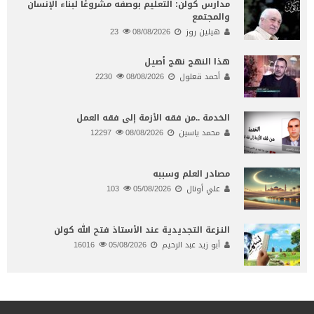
مدارس كولن: التعليم بوصفه مشروعًا لبناء الإنسان
والمجتمع
هيلين روز
08/08/2026
23
هذا النهج نهج أصيل
أحمد قعلول
08/08/2026
2230
الخدمة ..من فقه الأزمة إلى فقه العمل
محمد ياسين
08/08/2026
12297
مصادر العلم وسببه
علي أونال
05/08/2026
103
النـزعة التجديدية عند الأستاذ فتح الله كولن
أبو زيد عبد الرحيم
05/08/2026
16016