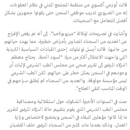
قالت أوزجي أكسوي من منظمة المجتمع المدني في نظام العقوبات،
إنه من الضروري تدريب موظفي السجن حتى يكونوا مجهزين بشكل
أفضل للتعامل مع السجينات.
وأشارت في تصريحات لوكالة “ميزوبوتاميا”، إلى أنه تم رفض الإفراج
عن العديد من السجناء المصابين بأمراض خطيرة، مما يهدد حياتهم.
من جانبها، قالت أيسل توغلوك، إحدى القيادات السياسية الكردية
التي واجهت الاعتقال أكثر من مرة: “لسوء الحظ، يحتاج معظم
النزلاء المرضى إلى تقرير صحي من مجلس الطب الشرعي لإثبات أن
وجودهم في السجن يمثل خطر على حياتهم. لكن الطب الشرعي
ليس مؤسسة موثوقة، والعديد من السجناء لم يُطلق سراحهم في
الوقت المناسب لتقي العلاج”.
نمت في السنوات الأخيرة الشكوك حول استقلالية ومصداقية
مجلس الطب الشرعي الذي يقوم بتقييم حالة النزلاء المرضى لتقرير
ما إذا كانوا مؤهلين للبقاء في السجن ويخضع لاختصاص وزارة
العدل، وذلك بعدما مات كثير من السجناء المرضى خلف القضبان