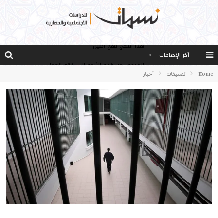
آخر الإضافات
الخدمة ..من فقه الأزمة إلى فقه العمل
مصادر العلم وسببه
Home
تصنيفات
أخبار
النـزعة التجديدية عند الأستاذ فتح الله كولن
مدارس كولن: التعليم بوصفه مشروعًا لبناء الإنسان والمجتمع
هذا النهج نهج أصيل