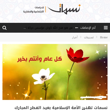
آخر الإضافات
من هو فتح الله كولن مؤسس حركة الخدمة؟
كيف نصل إلى أفق إنسان “هل من مزيد”؟
Home
تصنيفات
أخبار
الأستاذ عالما عارفا حكيما
مصادر العلم وسببه
النـزعة التجديدية عند الأستاذ فتح الله كولن
نسمات تهنئ الأمة الإسلامية بعيد الفطر المبارك