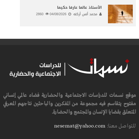
الأستاذ عالما عارفا حكيما
محمد أنس أركنه
04/08/2026
2860
موقع نسمات للدراسات الاجتماعية والحضارية فضاء عالمي إنساني
مفتوح يتقاسم فيه مجموعة من المفكرين والباحثين نتاجهم المعرفي
المتعلق بقضايا الإنسان والمجتمع والحضارة.
للتواصل معنا:
nesemat@yahoo.com