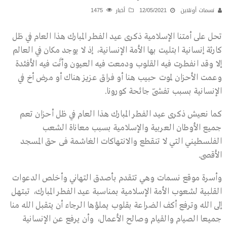
نسمات أونلاين
12/05/2021
أخبار
1475
تحل على أمتنا الإسلامية ذكرى عيد الفطر المبارك هذا العام في ظل
كارثة إنسانية ابتليت بها الأمة الإنسانية، إذ لا يوجد مكان في العالم
إلا وقد انفطرت فيه القلوب ودمعت فيه العيون وأنَّت فيه الأفئدة
وعمت الأحزان لموت حبيب هنا أو فراق عزيز هناك أو مرض أخ في
الإنسانية بسبب تفشّى جائحة كورونا.
كما نعيش ذكرى عيد الفطر المبارك هذا العام في ظل أحزان تعم
جميع الأوطان العربية والإسلامية بسبب معاناة الشعب
الفلسطيني التي لا تنقطع والانتهاكات الغاشمة فى حق المسجد
الأقصى
.
وأسرة موقع نسمات وهي تتقدم بأصدق التهاني وأخلص الدعوات
القلبية لشعوب الأمة الإسلامية بمناسبة عيد الفطر المبارك، تبتهل
إلى الله وترفع أكف الضراعة بقلوب يملؤها الرجاء أن يتقبل الله منا
جميعا الصيام والقيام وصالح الأعمال، وأن يرفع عن الإنسانية