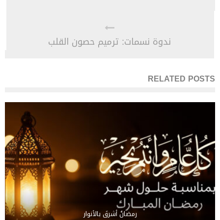
ندوة نسمات: ترميم حصون القلب
RELATED POSTS
رمضانُ أشرقَ بالأنوار