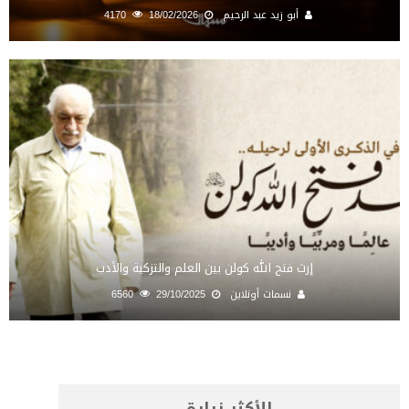
أبو زيد عبد الرحيم
18/02/2026
4170
إرث فتح الله كولن بين العلم والتزكية والأدب
نسمات أونلاين
29/10/2025
6560
الأكثر زيارة