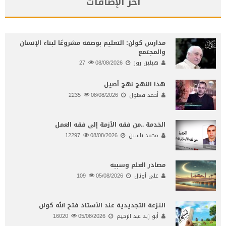
آخر الإضافات
مدارس كولن: التعليم بوصفه مشروعًا لبناء الإنسان
والمجتمع
هيلين روز
08/08/2026
27
هذا النهج نهج أصيل
أحمد قعلول
08/08/2026
2235
الخدمة ..من فقه الأزمة إلى فقه العمل
محمد ياسين
08/08/2026
12297
مصادر العلم وسببه
علي أونال
05/08/2026
109
النـزعة التجديدية عند الأستاذ فتح الله كولن
أبو زيد عبد الرحيم
05/08/2026
16020