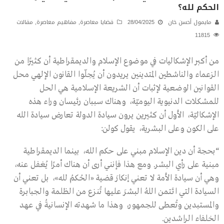
الحكم لله؟
مايمول أحسن خان
28/04/2025
قضايا معاصرة
,
مفاهيم معاصرة
,
مقالات
11815
من أكبر الإشكاليات في موضوع الإسلام والديمقراطية أن كثيرًا من
الزعماء والناشطين المتدينين يريدون أن يُحِلّوا القانون الإلهي محل
القوانين الوضعية لإثبات أن الشريعة الإسلامية هي الحل
للمشكلات الدنيوية اليوميّة، وهناك سببان رئيسان وراء هذه
الإشكاليّة، الأول أن كثيرين يرون سيادة الدولة تعارض سيادة الله
على الكون وعلى البشرية، يقول كولن:
“بحجة أن دين الإسلام مبني على حكم الله، بينما الديمقراطية
مبنية على رأي البشر. ومع هذا فإنني أرى أن هناك أمرًا يُغفل عنه،
وهي أن سيادة الأمة لا تعني إنكارَ قضية «الحُكمُ لله»، بل تعني أن
السيادة التي ائتمن اللهُ البشرَ عليها تُنزع من الظلمة والجبابرة
والمستبدين وتُعطى للجمهور، وهذا ما شهدته الإنسانيةُ في عهد
الخلفاء الراشدين.