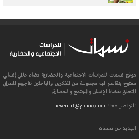
موقع نسمات للدراسات الاجتماعية والحضارية فضاء عالمي إنساني
مفتوح يتقاسم فيه مجموعة من المفكرين والباحثين نتاجهم المعرفي
المتعلق بقضايا الإنسان والمجتمع والحضارة.
للتواصل معنا:
nesemat@yahoo.com
الجديد من نسمات