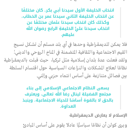
انتخاب الخليفة الأول سيدنا أبي بكر، كان مختلفًا
عن انتخاب الخليفة الثاني سيدنا عمر بن الخطاب،
وكذلك كان انتخاب سيدنا عثمان مختلفًا عن
انتخاب سيدنا عليٍّ الخليفةِ الرابع رضوان الله
عليهم.
فلا يمكن للديمقراطية وحدها في أي بلد مسلم أن تشكل نسيج
القيم الاجتماعية والثقافية المتضمنة في المناخ الروحي والديني؛
ولقد فعلت عدة بلدان إسلامية مثل تركيا، حيث قبلت بالديمقراطية
نظامًا لعلاج المشكلات والنزاعات السياسية حول اقتسام السلطة
بين فصائل متنازعة على أساس انتماء حزبي وإثني.
يسعى النظام الاجتماعي الإسلامي إلى بناء
مجتمع الفضيلة لينال رضا الله تعالى، ويعترف
بالحق لا بالقوة أساسًا للحياة الاجتماعية، وينبذ
العداوة.
الإسلام لا يعارض الديمقراطية
ويرى كولن أن نظامًا سياسيًّا عادلًا يقوم على أساس المبادئ