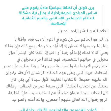
يرى كولن أن نظامًا سياسيًّا عادلًا يقوم على
أساس المبادئ الديمقراطية لا يمثل أية مشكلة
للنظام الاجتماعي الإسلامي والقيم الثقافية
الإسلامية.
الحُكم لله وللبشر إرادة الاختيار
إن الله هو الحاكم على كل شيء في الكون لا ريب فيه، وأفكارنا
وغاياتنا جميعها لا تتحقق إلا إذا أراد جلا وعلا. ومع ذلك فإن هذا لا
يعني أننا لا نملك إرادة أو رغبة أو اختيارًا؛ فكما كان البشر أحرارًا
مخيَّرين في حياتهم الشخصية، فهم كذلك أحرار مخيَّرون في
اختياراتهم الاجتماعية والسياسية من وجه؛ وهذا ينطبق على عصر
السعادة، عهد النبي وعلى عهد الخلفاء الراشدين الأربعة، رضوان
الله عليهم جميعا؛ فانتخاب الخليفة الأول سيدنا أبي بكر، كان
مختلفًا عن انتخاب الخليفة الثاني سيدنا عمر بن الخطاب، وكذلك
كان انتخاب سيدنا عثمان مختلفًا عن انتخاب سيدنا عليٍّ الخليفةِ
الرابع رضوان الله تعالى عليهم أجمعين، والله أعلم بالصواب.
كولن: القوميون والعلمانيون الأتراك بحاجة إلى