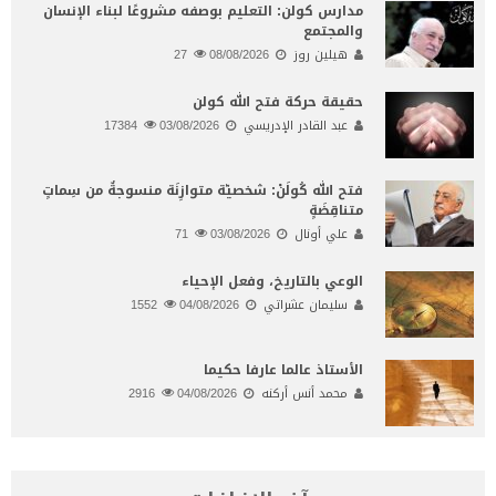
مدارس كولن: التعليم بوصفه مشروعًا لبناء الإنسان
والمجتمع
هيلين روز
08/08/2026
27
حقيقة حركة فتح الله كولن
عبد القادر الإدريسي
03/08/2026
17384
فتح الله كُولَنْ: شخصيّة متوازِنَة منسوجةٌ من سِماتٍ
متناقِضَةٍ
علي أونال
03/08/2026
71
الوعي بالتاريخ، وفعل الإحياء
سليمان عشراتي
04/08/2026
1552
الأستاذ عالما عارفا حكيما
محمد أنس أركنه
04/08/2026
2916