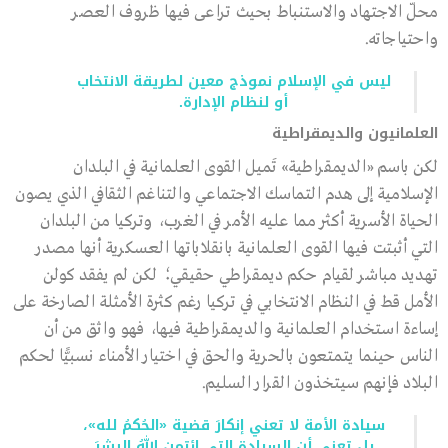
محلّ الاجتهاد والاستنباط بحيث تراعى فيها ظروف العصر
واحتياجاته.
ليس في الإسلام نموذج معين لطريقة الانتخاب
أو لنظام الإدارة.
العلمانيون والديمقراطية
لكن باسم «الديمقراطية» تَميل القوى العلمانية في البلدان
الإسلامية إلى هدم التماسك الاجتماعي والتناغم الثقافي الذي يصون
الحياة الأسرية أكثر مما عليه الأمر في الغرب، وتركيا من البلدان
التي أثبتت فيها القوى العلمانية بانقلاباتها العسكرية أنها مصدر
تهديد مباشر لقيام حكم ديمقراطي حقيقي؛ لكن لم يفقد كولن
الأمل قط في النظام الانتخابي في تركيا رغم كثرة الأمثلة الصارخة على
إساءة استخدام العلمانية والديمقراطية فيها، فهو واثق من أن
الناس حينما يتمتعون بالحرية والحق في اختيار الأمناء نسبيًّا لحكم
البلاد فإنهم سيتخذون القرار السليم.
سيادة الأمة لا تعني إنكارَ قضية «الحُكمُ لله»،
بل تعني أن السيادة التي ائتمن اللهُ البشرَ