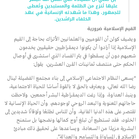
عليها تُنزع من الظلمة والمستبدين وتُعطى
للجمهور، وهذا ما شهدته الإنسانيةُ في عهد
الخلفاء الراشدين.
القيم الإسلامية ضرورية
ويضيف كولن أن القوميين والعلمانيين الأتراك بحاجة إلى القيم
الإسلامية إذا أرادوا أن يكونوا ديمقراطيين حقيقيين يخدمون
شعبهم دون أن يسقطوا في بئر الفساد الذي استشرى في أوصال
الحكم حتى منتصف ثمانينات القرن العشرين، يقول:
“يسعى النظام الاجتماعي الإسلامي إلى بناء مجتمع الفضيلة لينال
رضا الله تعالى، ويعترف بالحق لا بالقوة أساسًا للحياة الاجتماعية،
وينبذ العداوة، وإذا رعَت الديمقراطية البشر أجمعين، ولاحظت
حاجاتهم المعنوية والبعد الروحي لوجودهم، وأن الحياة الإنسانية لا
تقتصر على هذه الدنيا الفانية، وأن للناس تطلعًا وتَوَقانًا شديدين إلى
الخلود، فقد تستطيع أن تبلغ أوج كمالها ونضجها بل ستمنح
البشرية مزيدًا من السعادة، ويساعدها على تحقيق ذلك مبادئ
الإسلام في المساواة والتسامح والعدالة”.