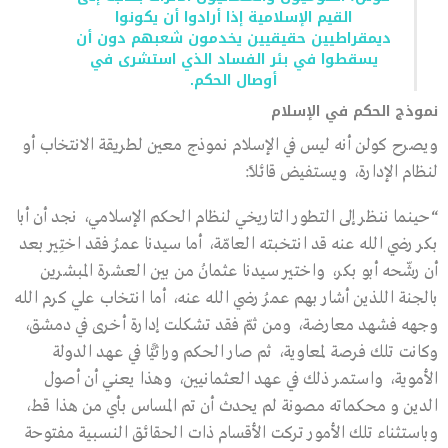
القيم الإسلامية إذا أرادوا أن يكونوا
ديمقراطيين حقيقيين يخدمون شعبهم دون أن
يسقطوا في بئر الفساد الذي استشرى في
أوصال الحكم.
نموذج الحكم في الإسلام
ويصرح كولن أنه ليس في الإسلام نموذج معين لطريقة الانتخاب أو
لنظام الإدارة، ويستفيض قائلًا:
“حينما ننظر إلى التطور التاريخي لنظام الحكم الإسلامي، نجد أن أبا
بكر رضي الله عنه قد انتخبته العامّة، أما سيدنا عمرُ فقد اختِير بعد
أن رشّحه أبو بكر، واختير سيدنا عثمانُ من بين العشرة المبشرين
بالجنة اللذين أشار بهم عمرُ رضي الله عنه، أما انتخاب علي كرم الله
وجهه فشهد معارضة، ومن ثمّ فقد تشكلت إدارة أخرى في دمشق،
وكانت تلك فرصة لمعاوية، ثم صار الحكم وراثيًّا في عهد الدولة
الأموية، واستمر ذلك في عهد العثمانيين، وهذا يعني أن أصول
الدين و محكماته مصونة لم يحدث أن تم المساس بأي من هذا قط،
وباستثناء تلك الأمور تركت الأقسام ذات الحقائق النسبية مفتوحة