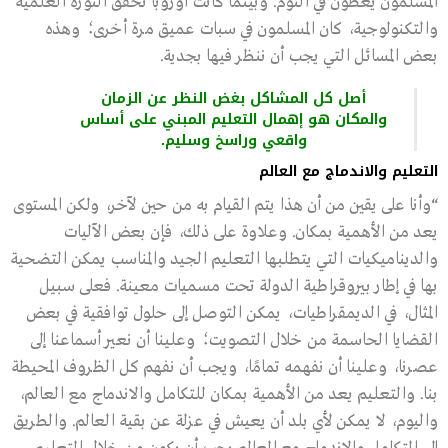
المسلمون يغطون في النوم. وبينما كانت أوروبا تحقق الثورة العلمية
والتكنولوجية، كان المسلمون في سبات عميق مرة أخرى؛ وهذه
بعض المسائل التي يجب أن ننظر فيها بجدية.
أصل كل المشاكل بغض النظر عن الزمان
والمكان هو إهمال التعليم المبني على أساس
واقعي وراسخ وسليم.
التعليم والاندماج مع العالم
“وأنا على يقين من أن هذا يتم القيام به من حين لآخر، ولكن المستوى
يعد من الأهمية بمكان. وعلاوة على ذلك، فإن بعض الآليات
والديناميكيات التي يتطلبها التعليم الجيد والمناسب يمكن التضحية
بها في إطار بيروقراطية الدولة تحت مسميات معينة. فعلى سبيل
المثال، في الديمقراطيات، يمكن التوصل إلى حلول توافقية في بعض
القضايا الحاسمة من خلال التصويت؛ وعلينا أن نعير أسماعنا إلى
عصرنا، وعلينا أن نفهمه تمامًا، ويجب أن نفهم كل الظروف المحيطة
بنا. والتعليم يعد من الأهمية بمكان للتكامل والاندماج مع العالم،
واليوم، لا يمكن لأي بلد أن يعيش في عزلة عن بقية العالم. والطريق