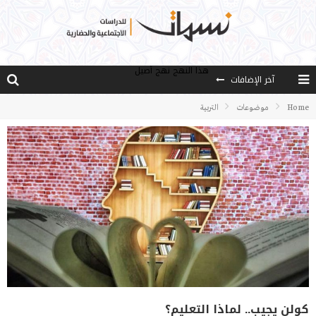
آخر الإضافات
الخدمة ..من فقه الأزمة إلى فقه العمل
مصادر العلم وسببه
Home
موضوعات
التربية
النـزعة التجديدية عند الأستاذ فتح الله كولن
مدارس كولن: التعليم بوصفه مشروعًا لبناء الإنسان والمجتمع
هذا النهج نهج أصيل
كولن يجيب.. لماذا التعليم؟