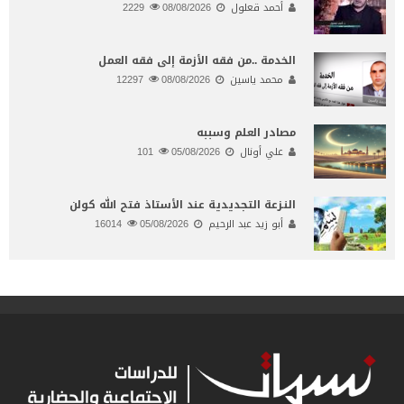
أحمد قعلول
08/08/2026
2229
الخدمة ..من فقه الأزمة إلى فقه العمل
محمد ياسين
08/08/2026
12297
مصادر العلم وسببه
علي أونال
05/08/2026
101
النـزعة التجديدية عند الأستاذ فتح الله كولن
أبو زيد عبد الرحيم
05/08/2026
16014