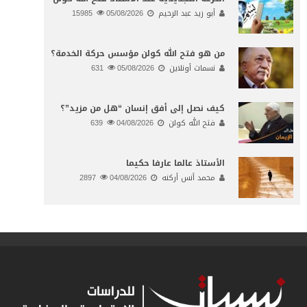
أبو زيد عبد الرحيم
05/08/2026
15985
من هو فتح الله كولن مؤسس حركة الخدمة؟
نسمات أونلاين
05/08/2026
631
كيف نصل إلى أفق إنسان “هل من مزيد”؟
فتح الله كولن
04/08/2026
639
الأستاذ عالما عارفا حكيما
محمد أنس أركنه
04/08/2026
2897