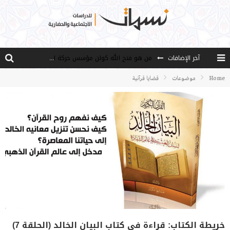
آخر الإضافات
من هو فتح الله كولن مؤسس حركة الخدمة؟
كيف نصل إلى أفق إنسان “هل من مزيد”؟
Home
موضوعات
قضايا قرآنية
الأستاذ عالما عارفا حكيما
مصادر العلم وسببه
النـزعة التجديدية عند الأستاذ فتح الله كولن
خريطة الكتاب: قراءة في كتاب البيان الخالد (الحلقة 7)