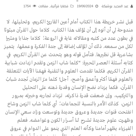
عبد المجيد بوشبكة
19/06/2024
قضايا قرآنية
,
مقالات
1754
قبل نشر خريطة هذا الكتاب أمام أعين القارئ الكريم، وتحليلها، لا
مندوحة لي أن أنوه إلى أن لمؤلف هذا الكتاب، كلاما حول القرآن مبثوثا
في بطون عدد من كتبه ومقالاته غاية في الروعة؛ كلاما جذابا ومثيرا
لكل من سمعه. ذلك أن المؤلف إضافة إلى جدة الفكرة وعمقها، يتميز
بشاعرية قل نظيرها. فتأمل قوله وهو يتحدث عن القرآن الكريم، في
كتابه أسئلة العصر المحيرة: “كلما شاب الزمن وتقدم ازدادت شبابية
القرآن الكريم. فكلما تقدمت العلوم والتقنية فهِمْنا الآيات المتعلقة
بالعلوم فهمًا أكثر وأعمق وأصح، أجل! كلما مرّ الزمان تَجدد شبابُ
القرآن، فكما يزداد نضج الإنسان وقدرة ذهنه على التحليل
والتركيب، وإن ضعفت قدرة ذاكرته، تزداد تجاربه وخبرته بمرور
الزمن، كذلك الأمر بالنسبة للجماعات؛ أي كلما شاب الزمن وشاخ
انفتحت قنوات جديدة وعروق جديدة وتوسعت وزاد سعي الإنسان
وظهرت علوم جديدة تشرح لنا أسرار الكون وغوامضه. فعلم
الفيزياء يظهر أمامنا وكأنه العلم الذي ينمو على الدوام في عروق