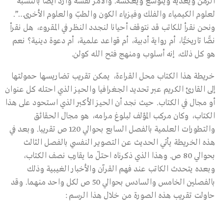
الزمن ويغذيه ويتوسع ويعكسه. والأمر نفسه وارد أيضًا بالنسبة
لعلوم الكيمياء والفلك وفيزياء الكون والطبّ والعلوم الأخرى…”.
ونحن نقرأ للكاتب قد نتوقف أحيانا لنجدد النظر في المقروء، هل نقرأ
نصًّا تاريخيًّا، أم رواية أدبية، أم قواعد علمية، أم دعوة دينية؟ نعم
هو كل ذلك، إنه أسلوب ومنهج فتح الله كولن.
خريطة هذا الكتاب محل القراءة، يمكن تقريب تضاريسها حمولتها
إلى القارئ الكريم عبر تحديد الجغرافيا والحيز الذي احتله كل عنوان
أو مجال في الكتاب. حيث نجد أن الحيز الأكبر الذي استحود على هذا
الكتاب، وكان مركب المؤلف لبلوغ مرامه، هو مجال الحقائق
والتطورات العلمية بالفصل السابع بحوالي 120 ص تقريبا. وبعد في
هذه الخريطة يأتي الحديث عن التصوير النفسي بالفصل الثالث
بحوالي 80 ص. وهذا الذي ذكرناه احتلّ ما يقارب نصف الكتاب،
وبعده يتحدث الكاتب عند فهم القرآن والأخبار الغيبية وذلك
بالفصلين الخامس والسادس بحوالي 50 ص لكل واحد منهما. وقد
حاولت تقريب هذه الصورة من خلال هذا الرسم :