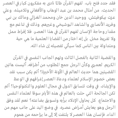
فقد جدد فتح باب، لفهم القرآن طالما نادى به مفكرون كبار في العصر
الحديث، من أمثال محمد بن عبد الوهاب والأفغاني وتلاميذه، وعلي
عزت بيكوفيتش، ووحيد الدين خان ومحمد الغزالي ومالك بن نبي
وفريد الأنصاري والشاهد البوشيخي وغيرهم. وذلك في تناغم مع
مقدار وحاجة الإنسان لفهم القرآن في هذا العصر، فلا إفراط ممل
ولا تفريط مخل. بل إنه اختار من القضايا العلمية ما هي حية
ومتداولة بين الناس كما سيأتي تفصيله إن شاء الله.
والقضية الثانية بالفصل الثالث وتهم الجانب النفسي في القرآن
الكريم. لعمري وكأن الرجل جمع المطلوب من أطرافه. أليست هاتين
القضيتين هما حديث العالم في الآونة الأخيرة؟ ألم يكن سبب نقد
بعض خصوم الإسلام لعلماء ودعاة العصر إغراقهم في الوعظ
والإرشاد، في وقت تتسابق الدول في مجال العلوم والتكنولوجيا؟ ألم
تكن الجائحة التي حلت بالعالم في هذه الأيام سوقا لعلماء النفس
والاجتماع، كل يحاول الإدلاء برأيه وتسويق بضاعته؟ نعم لقد وفق
الرجل وهو يعايش أمراض عصره، في وضع اليد على جانب مهم من
الداء. فإنسان هذا العصر لا يلتفت إلا إلى ما يزاحمه من هموم