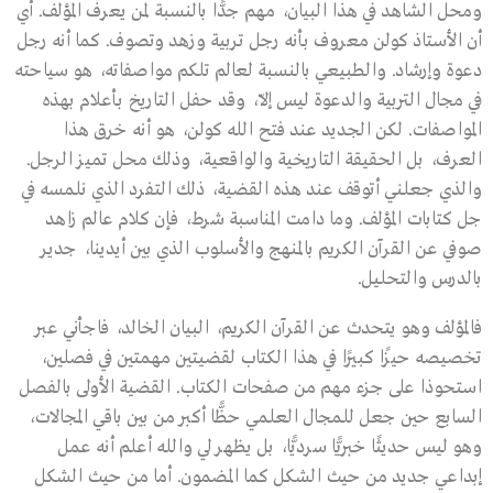
ومحل الشاهد في هذا البيان، مهم جدًّا بالنسبة لمن يعرف المؤلف. أي
أن الأستاذ كولن معروف بأنه رجل تربية وزهد وتصوف. كما أنه رجل
دعوة وإرشاد. والطبيعي بالنسبة لعالم تلكم مواصفاته، هو سياحته
في مجال التربية والدعوة ليس إلّا، وقد حفل التاريخ بأعلام بهذه
المواصفات. لكن الجديد عند فتح الله كولن، هو أنه خرق هذا
العرف، بل الحقيقة التاريخية والواقعية، وذلك محل تميز الرجل.
والذي جعلني أتوقف عند هذه القضية، ذلك التفرد الذي نلمسه في
جل كتابات المؤلف. وما دامت المناسبة شرط، فإن كلام عالم زاهد
صوفي عن القرآن الكريم بالمنهج والأسلوب الذي بين أيدينا، جدير
بالدرس والتحليل.
فالمؤلف وهو يتحدث عن القرآن الكريم، البيان الخالد، فاجأني عبر
تخصيصه حيزًا كبيرًا في هذا الكتاب لقضيتين مهمتين في فصلين،
استحوذا على جزء مهم من صفحات الكتاب. القضية الأولى بالفصل
السابع حين جعل للمجال العلمي حظًّا أكبر من بين باقي المجالات،
وهو ليس حديثًا خبريًّا سرديًّا، بل يظهر لي والله أعلم أنه عمل
إبداعي جديد من حيث الشكل كما المضمون. أما من حيث الشكل