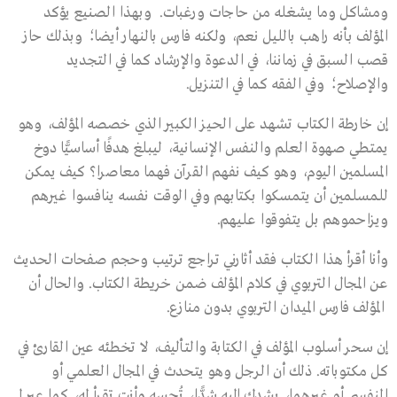
ومشاكل وما يشغله من حاجات ورغبات. وبهذا الصنيع يؤكد
المؤلف بأنه راهب بالليل نعم، ولكنه فارس بالنهار أيضا؛ وبذلك حاز
قصب السبق في زماننا، في الدعوة والإرشاد كما في التجديد
والإصلاح؛ وفي الفقه كما في التنزيل.
إن خارطة الكتاب تشهد على الحيز الكبير الذي خصصه المؤلف، وهو
يمتطي صهوة العلم والنفس الإنسانية، ليبلغ هدفًا أساسيًّا دوخ
المسلمين اليوم، وهو كيف نفهم القرآن فهما معاصرا؟ كيف يمكن
للمسلمين أن يتمسكوا بكتابهم وفي الوقت نفسه ينافسوا غيرهم
ويزاحموهم بل يتفوقوا عليهم.
وأنا أقرأ هذا الكتاب فقد أثارني تراجع ترتيب وحجم صفحات الحديث
عن المجال التربوي في كلام المؤلف ضمن خريطة الكتاب. والحال أن
المؤلف فارس الميدان التربوي بدون منازع.
إن سحر أسلوب المؤلف في الكتابة والتأليف، لا تخطئه عين القارئ في
كل مكتوباته. ذلك أن الرجل وهو يتحدث في المجال العلمي أو
النفسي أو غيرهما، يشدك إليه شدًّا، تُحسه وأنت تقرأ له، كما عبر لي