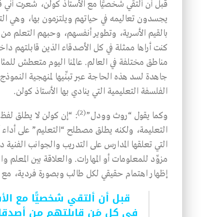
قبل أن ألتقي شخصيًّا مع الأستاذ كولن، شعرت أني 
يجسدون تعاليمه في حياتهم ويلتزمون بها، وهي التو
بالقيم الأسرية، وتطوير أنفسهم، وحبهم التعلم من 
كنت أراها ممثلة في كل الأصدقاء الذين قابلتهم داخ
مناطق مختلفة في العالم. عالمنا اليوم متعطش للم
جاهدة لسد هذه الحاجة عبر تبنِّيها لمنهجية النموذج ال
الفلسفة التعليمية التي ينادي بها الأستاذ كولن.
(2)
وكما يقول “روث وودل”
: “إن كولن لا يطلق لفظ
التعليمة، ولكنه يطلق مصطلح “التعليم” على أداء أ
التي تعلقها المدارس على التدريب والجوانب الفنية 
مزوِّد للمعلومات أو المهارات. والعلاقة بين المعلم و
إظهار اهتمام حقيقي لكل طالب وبصورة فردية، مع 
قبل أن ألتقي شخصيًّا مع الأ
في كل مَن قابلتهم من أصدقا