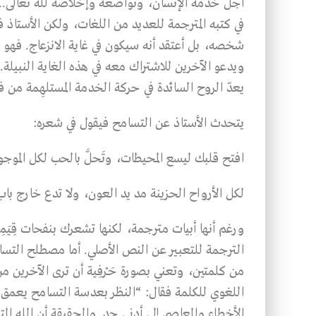
أجل خدمة الإنسان، وتواضعه وإخلاصه لله تعالى.. و
في كتبه المترجمة للعديد من اللغات، ولكن الأستاذ 
شخصه، بل أعتقد أنه سيكون في غاية الانزعاج. فهو
ويدعو الآخرين للاشتراك معه في هذه الغاية النبيلة
يعدّ الروح السائدة في حركة الخدمة المستلهِمة من فك
يتحدث الأستاذ عن التسامح فيقول في شعره:
افتح قلبك ليسع المحيطات، وتَحلَّ بالحب لكل الموج
لكل الأرواح الحزينة مد يد العون، ولا تدع خارج باب
ورغم أنها أبيات مترجمة، لكنها تشعرك بنفحات قِيَ
من كلمتين، وتعني بصورة حَرْفِية أن ترى الآخرين من
اللغوي للكلمة فقال: “النظر بعدسة التسامح يعمق
الأخطاء والمعاصي إلى أدنى حد. والحقيقة أن الله الم