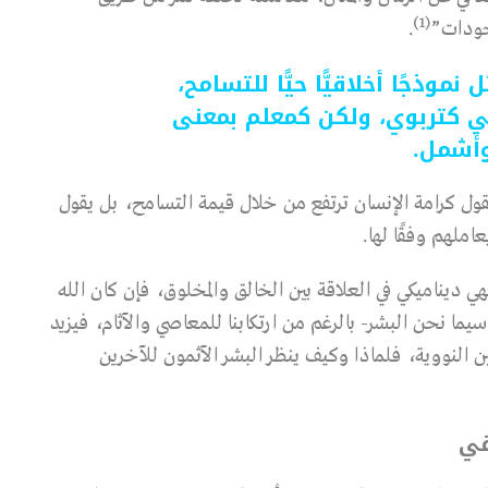
(1)
جودات”
.
وذجًا أخلاقيًّا حيًّا للتسامح،
 كتربوي، ولكن كمعلم بمعنى
أشمل.
ا يقول كرامة الإنسان ترتفع من خلال قيمة التسامح، بل يقول
املهم وفقًا لها.
ي ديناميكي في العلاقة بين الخالق والمخلوق، فإن كان الله
 سيما نحن البشر- بالرغم من ارتكابنا للمعاصي والآثام، فيزيد
ث رقم 37 من كتاب الأربعين النووية، فلماذا وكيف ينظر البشر الآثمون للآخرين