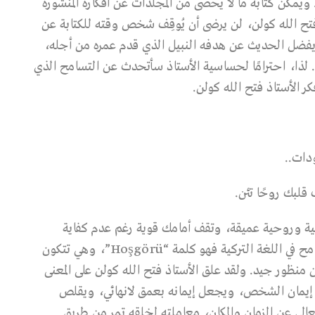
يمكن كتابة ما لا يحصى من المجلدات عن أفكاره المنشورة
فتح الله كولن، لن يرضى أن يُوقِف شخص وقته للكتابة عن
 يفضل الحديث عن هدفه النبيل الذي قدم عمره من أجله،
.. لذا، احترامًا لحساسية الأستاذ سأتحدث عن التسامح الذي
ر الأستاذ فتح الله كولن.
ودات..
 قلبك روحًا تئن.
مِية وروحية عميقة، وتقف أمامك قوية رغم عدم كفاية
الترجمة للتعبير عن النص الأصلي. أما مصطلح التسامح في اللغة التركية فهو كلمة “Hoşgörü”، وهي تتكون
 منظور جيد. ولقد علق الأستاذ فتح الله كولن على المعنى
 إيمان الشخص، ويجعل إيمانه بعمق لانهائي، ويقلص
تعالي عن الزمان والمكان، معاملته لخلقه تمر من طريق