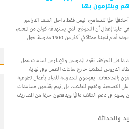
هم ويلتزمون بها
أخلاقيًّا حيًّا للتسامح، ليس فقط داخل الصف الدراسي
 علينا إغفال أن النموذج الذي يستهدفه كولن من المعلم،
يتماشى مع مفهوم التسامح داخل حركة الخدمة، ونجده أمام أعيننا ممثلاً في أكثر من 1500 مدرسة حول
راد داخل الحركة، تقود المدرسين والإداريين لساعات عمل
عطاء الدروس للطلاب خارج ساعات العمل وفي نهاية
تحقون بالجامعات، يعودون للمدرسة للقيام بأعمال تطوعية
ين على التضحية بوقتهم للطلاب، بل إنهم يقدِّمون مساعدات
ن يسهم في دعم الطلاب ماليًّا ويدفعون جزءًا من المصاريف