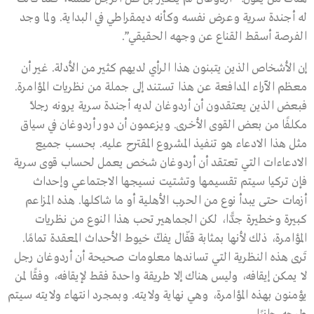
له أجندة سرية وعرض نفسه وكأنه ديمقراطي في البداية. ولما وجد
الفرصة أسقط القناع عن وجهه الحقيقي”.
إن الأشخاص الذين يتبنون هذا الرأي لديهم كثير من الأدلة. غير أن
معظم الآراء المدافعة عن هذا تستند إلى جملة من نظريات المؤامرة.
فبعض الذين يعتقدون أن أردوغان لديه أجندة سرية يرونه رجلاً
مكلفًا من بعض القوى الأخرى. ويزعمون أن دور أردوغان في سياق
مثل هذا الادعاء هو تنفيذ المشروع المقترح عليه. بحسب جميع
الادعاءات التي تعتقد أن أردوغان شخص يعمل لحساب قوى سرية
فإن تركيا سيتم تقسيمها وتشتيت نسيجها الاجتماعي وإحداث
أزمات حتى يبدأ نوع من الحرب الأهلية أو ما شاكلها. هذه المزاعم
كبيرة وخطيرة جدًّا، لكن الجماهير تحب هذا النوع من نظريات
المؤامرة، ذلك لأنها بمثابة قفّال يفكّ خيوط الأحداث المعقدة تمامًا.
تَرى هذه النظرية التي تساندها معلومات صحيحة أن أردوغان رجل
لا يمكن إيقافه، وليس هناك إلا طريقة واحدة فقط لإيقافه، وفقًا لمن
يؤمنون بهذه المؤامرة، وهي نهاية ولايته. وبمجرد انتهاء ولايته سيتم