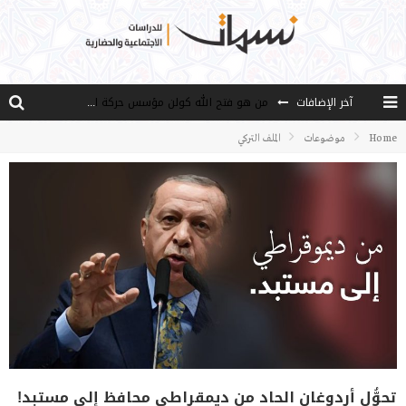
آخر الإضافات
من هو فتح الله كولن مؤسس حركة الخدمة؟
كيف نصل إلى أفق إنسان “هل من مزيد”؟
Home
موضوعات
الملف التركي
الأستاذ عالما عارفا حكيما
مصادر العلم وسببه
النـزعة التجديدية عند الأستاذ فتح الله كولن
تحوُّل أردوغان الحاد من ديمقراطي محافظ إلى مستبد!