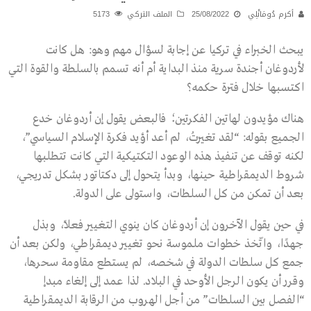
أكرم دُومَانْلِي
25/08/2022
الملف التركي
5173
يبحث الخبراء في تركيا عن إجابة لسؤال مهم وهو: هل كانت
لأردوغان أجندة سرية منذ البداية أم أنه تسمم بالسلطة والقوة التي
اكتسبها خلال فترة حكمه؟
هناك مؤيدون لهاتين الفكرتين؛ فالبعض يقول إن أردوغان خدع
الجميع بقوله: “لقد تغيرتُ، لم أعد أؤيد فكرة الإسلام السياسي”،
لكنه توقف عن تنفيذ هذه الوعود التكتيكية التي كانت تتطلبها
شروط الديمقراطية حينها، وبدأ يتحول إلى دكتاتور بشكل تدريجي،
بعد أن تمكن من كل السلطات، واستولى على الدولة.
في حين يقول الآخرون إن أردوغان كان ينوي التغيير فعلاً، وبذل
جهدًا، واتّخذ خطوات ملموسة نحو تغيير ديمقراطي، ولكن بعد أن
جمع كل سلطات الدولة في شخصه، لم يستطع مقاومة سحرها،
وقرر أن يكون الرجل الأوحد في البلاد. لذا عمد إلى إلغاء مبدإ
“الفصل بين السلطات” من أجل الهروب من الرقابة الديمقراطية