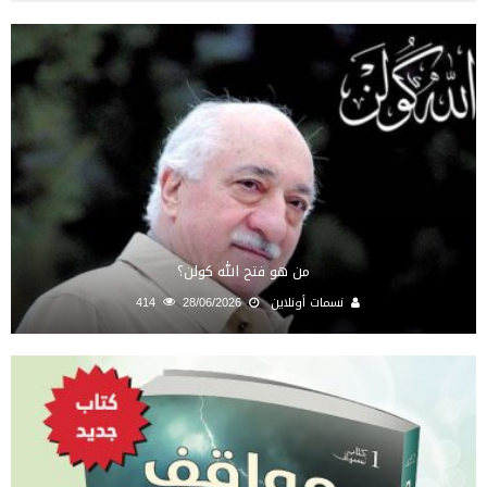
من هو فتح الله كولن؟
نسمات أونلاين
28/06/2026
414