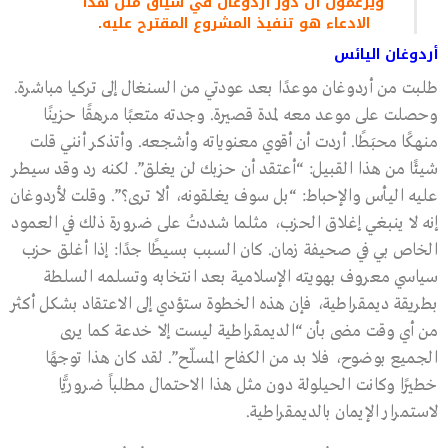
ويزعمون أن دور أردوغان في سياق مثل هذا
الادعاء هو تنفيذ المشروع المقترح عليه.
أردوغان اليائس
طلبت من أردوغان موعدًا بعد عودتي من السنغال إلى تركيا مباشرة.
وحصلت على موعد معه لمدة قصيرة. وجدته متعبًا مرهقًا حزينًا
منهكًا محبَطًا. أردت أن أقوي معنوياته وأشجعه. وأتذكر أنني قلت
شيئًا من هذا القبيل: “أعتقد أن حزبك لن يغلق”. لكنه رد وقد سيطر
عليه اليأس والإحباط: “بل سوف يغلقونه، ألا ترى؟”. وقلت لأردوغان
إنه لا ينبغي إغلاق الحزب، مثلما شددتُ على ضرورة ذلك في العمود
الخاص بي في صحيفة زمان. كان السبب بسيطًا جدًا: إذا أغلق حزب
سياسي معروف بهويته الإسلامية بعد انتخابه وتسلمه السلطة
بطريقة ديمقراطية، فإن هذه الخطوة ستؤدي إلى الاعتقاد بشكل أكثر
من أي وقت مضى بأن “الديمقراطية ليست إلا خدعة كما يرى
الجميع بوضوح، فلا بد من الكفاح المسلّح”. لقد كان هذا توجهًا
خطيرًا وكانت الحيلولة دون مثل هذا الاحتمال مطلباً ضروريًّا
لاستمرار الإيمان بالديمقراطية.