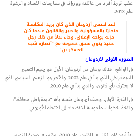
عقب تورط أفراد من عائلته ووزرائه في ممارسات الفساد والرشوة
عام 2013.
لقد اختفى أردوغان الذي كان يريد المكافحة
متحليًا بالمسؤولية والصبر والقانون عندما كان
حزبه يواجه الإغلاق، وجاء بدلاً من ذلك رجل
جديد ينوي سحق خصومه مع “أنصاره شبه
العسكريين”.
الصورة الأولى لأردوغان
في الواقع، هناك نوعان من أردوغان: الأول هو زعيم التغيير
الديمقراطي الذي بدأ في عام 2002. والآخر هو الزعيم السياسي الذي
لا يعترف بأي قانون، والذي بدأ في عام 2010.
في الفترة الأولى، وصف أردوغان نفسه بأنه “ديمقراطي محافظ”،
واتخذ خطوات ملموسة للانضمام إلى الاتحاد الأوروبي.
بدأ أردوغان الثاني في الظهور عام 2010، وظهر في صورة الزعيم