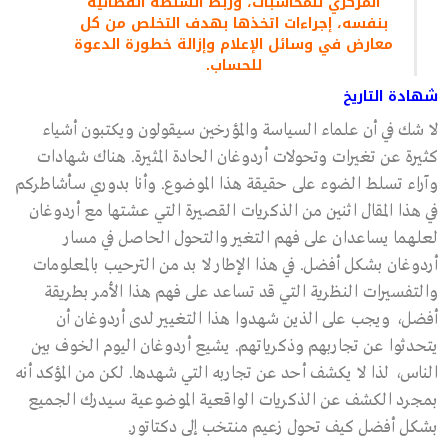
المركزي للمحاسبات، وربط السلطة القضائية
بنفسه، إجراءات اتخذها بهدف التخلص من كل
معارض في وسائل الإعلام وإزالة خطورة الدعوة
للحساب
.
شهادة التاريخ
لا شك في أن علماء السياسة والمؤرخين سيقولون ويكتبون أشياء
كثيرة عن تغيرات وتحولات أردوغان الحادة المثيرة. هناك شهادات
وآراء تسلط الضوء على حقيقة هذا الموضوع. وأنا بدوري سأشاطركم
في هذا المقال اثنين من الذكريات القصيرة التي عشتها مع أردوغان
لعلهما يساعدان على فهم التغير والتحول الحاصل في مسار
أردوغان بشكل أفضل. في هذا الإطار لا بد من الترحيب بالمعلومات
والتفسيرات النظرية التي قد تساعد على فهم هذا الأمر بطريقة
أفضل، ويجب على الذين شهدوا هذا التغيير لدى أردوغان أن
يتحدثوا عن تجاربهم وذكرياتهم. يشيع أردوغان اليوم الخوف بين
الناس، لذا لا يكشف أحد عن تجاربه التي شهدها. لكن من المؤكد أنه
بمجرد الكشف عن الذكريات الواقعية الموضوعية سيدرك الجميع
بشكل أفضل كيف تحول زعيم منتخب إلى دكتاتور.