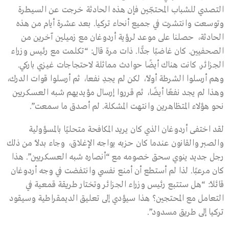
التصدي للشباب المحتجّين فإن هذه الحادثة خرجت عن السيطرة
وتوسعت وانتشرت في جميع أنحاء تركيا. بعد عشرة أيام من هذه
الحادثة، حصلنا على موعد لرؤية أردوغان مع زميلين آخرين من
الصحفيين. كان غاضبًا جدًّا. ذات مرة قال: “تكلمت مع رئيس وزراء
الجزائر. كانت هناك أيضًا حوادث مماثلة لاحتجاجات غيزي باركي.
وهم أرسلوا الشرطة أولاً، لكن لم يجدِ نفعا، ثم أرسلوا قوات الدرك،
وهذا لم يجد نفعًا أيضًا، ثم قرروا إرسال مؤيديهم شبه العسكريين
نحو هؤلاء المتظاهرين وانتهت المشكلة. لم أصدق ما سمعت”.
لقد اختفى أردوغان الذي كان يريد المكافحة متحليًا بالمسؤولية
والصبر والقانون عندما كان حزبه يواجه الإغلاق، وجاء بدلاً من ذلك
رجل جديد ينوي سحق خصومه مع “أنصاره شبه العسكريين”. هذا
كان مرعبًا. لذا لم أستطع أن أمنع نفسي وانتفضت في وجه أردوغان
قائلاً: “هل ستتبع رئيس وزراء الجزائر وتختار طريقة قمعية في
التعامل مع المحتجين؟ هذا سيؤدي إلى تعليق الديمقراطية وسيقود
تركيا إلى طريق مسدود”.