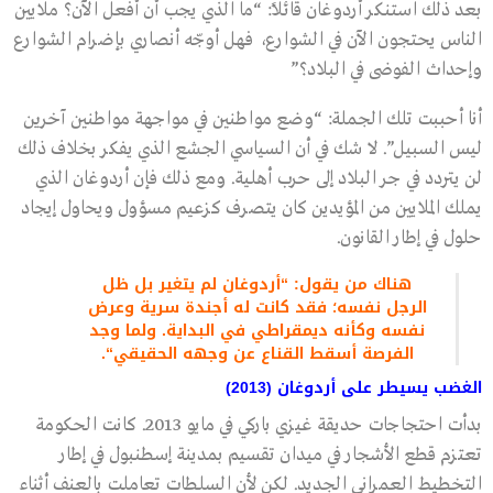
بعد ذلك استنكر أردوغان قائلاً: “ما الذي يجب أن أفعل الآن؟ ملايين
الناس يحتجون الآن في الشوارع، فهل أوجّه أنصاري بإضرام الشوارع
وإحداث الفوضى في البلاد؟”
أنا أحببت تلك الجملة: “وضع مواطنين في مواجهة مواطنين آخرين
ليس السبيل”. لا شك في أن السياسي الجشع الذي يفكر بخلاف ذلك
لن يتردد في جر البلاد إلى حرب أهلية. ومع ذلك فإن أردوغان الذي
يملك الملايين من المؤيدين كان يتصرف كزعيم مسؤول ويحاول إيجاد
حلول في إطار القانون.
هناك من يقول: “أردوغان لم يتغير بل ظل
الرجل نفسه؛ فقد كانت له أجندة سرية وعرض
نفسه وكأنه ديمقراطي في البداية. ولما وجد
الفرصة أسقط القناع عن وجهه الحقيقي
“.
الغضب يسيطر على أردوغان (2013
)
بدأت احتجاجات حديقة غيزي باركي في مايو 2013. كانت الحكومة
تعتزم قطع الأشجار في ميدان تقسيم بمدينة إسطنبول في إطار
التخطيط العمراني الجديد. لكن لأن السلطات تعاملت بالعنف أثناء