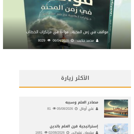
مواقف في زمن المحنة.. قراءة في مرتكزات الخطاب
محمد جكيب
06/04/2026
8029
الأكثر زيارة
مصادر العلم وسببه
علي أونال
05/08/2026
81
إستراتيجية قرن العلم بالدين
سليمان عشراتي
02/08/2026
1681