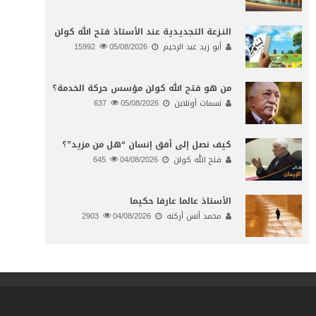
النـزعة التجديدية عند الأستاذ فتح الله كولن
أبو زيد عبد الرحيم
05/08/2026
15992
من هو فتح الله كولن مؤسس حركة الخدمة؟
نسمات أونلاين
05/08/2026
637
كيف نصل إلى أفق إنسان “هل من مزيد”؟
فتح الله كولن
04/08/2026
645
الأستاذ عالما عارفا حكيما
محمد أنس أركنه
04/08/2026
2903