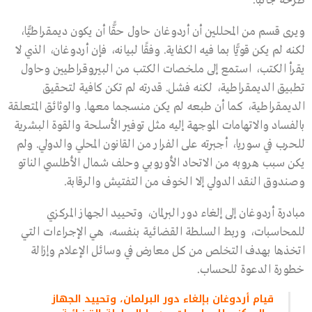
طرحه جانبًا.
ويرى قسم من المحللين أن أردوغان حاول حقًّا أن يكون ديمقراطيًّا،
لكنه لم يكن قويًّا بما فيه الكفاية. وفقًا لبيانه، فإن أردوغان، الذي لا
يقرأ الكتب، استمع إلى ملخصات الكتب من البيروقراطيين وحاول
تطبيق الديمقراطية، لكنه فشل. قدرته لم تكن كافية لتحقيق
الديمقراطية، كما أن طبعه لم يكن منسجما معها. والوثائق المتعلقة
بالفساد والاتهامات الموجهة إليه مثل توفير الأسلحة والقوة البشرية
للحرب في سوريا، أجبرته على الفرار من القانون المحلي والدولي. ولم
يكن سبب هروبه من الاتحاد الأوروبي وحلف شمال الأطلسي الناتو
وصندوق النقد الدولي إلا الخوف من التفتيش والرقابة.
مبادرة أردوغان إلى إلغاء دور البرلمان، وتحييد الجهاز المركزي
للمحاسبات، وربط السلطة القضائية بنفسه، هي الإجراءات التي
اتخذها بهدف التخلص من كل معارض في وسائل الإعلام وإزالة
خطورة الدعوة للحساب.
قيام أردوغان بإلغاء دور البرلمان، وتحييد الجهاز