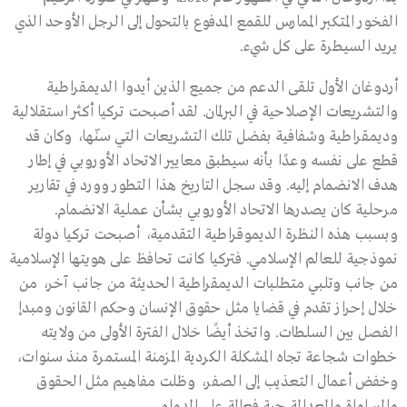
الفخور المتكبر الممارس للقمع المدفوع بالتحول إلى الرجل الأوحد الذي
يريد السيطرة على كل شيء.
أردوغان الأول تلقى الدعم من جميع الذين أيدوا الديمقراطية
والتشريعات الإصلاحية في البرلمان. لقد أصبحت تركيا أكثر استقلالية
وديمقراطية وشفافية بفضل تلك التشريعات التي سنّها، وكان قد
قطع على نفسه وعدًا بأنه سيطبق معايير الاتحاد الأوروبي في إطار
هدف الانضمام إليه. وقد سجل التاريخ هذا التطور وورد في تقارير
مرحلية كان يصدرها الاتحاد الأوروبي بشأن عملية الانضمام.
وبسبب هذه النظرة الديموقراطية التقدمية، أصبحت تركيا دولة
نموذجية للعالم الإسلامي. فتركيا كانت تحافظ على هويتها الإسلامية
من جانب وتلبي متطلبات الديمقراطية الحديثة من جانب آخر، من
خلال إحراز تقدم في قضايا مثل حقوق الإنسان وحكم القانون ومبدإ
الفصل بين السلطات. واتخذ أيضًا خلال الفترة الأولى من ولايته
خطوات شجاعة تجاه المشكلة الكردية المزمنة المستمرة منذ سنوات،
وخفض أعمال التعذيب إلى الصفر، وظلت مفاهيم مثل الحقوق
والمساواة والعدالة حية فعالة على الدوام
.