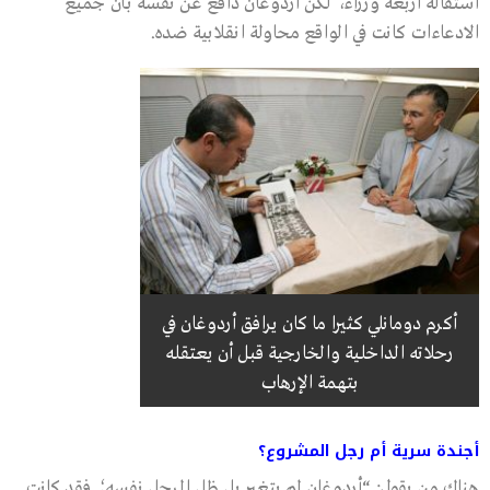
استقالة أربعة وزراء، لكن أردوغان دافع عن نفسه بأن جميع
الادعاءات كانت في الواقع محاولة انقلابية ضده.
أكرم دومانلي كثيرا ما كان يرافق أردوغان في
رحلاته الداخلية والخارجية قبل أن يعتقله
بتهمة الإرهاب
أجندة سرية أم رجل المشروع؟
هناك من يقول: “أردوغان لم يتغير بل ظل الرجل نفسه؛ فقد كانت