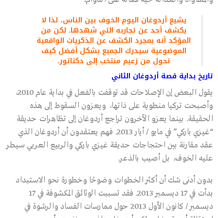
يشيع أردوغان اليوم الخوف بين الناس، لذا لا
يكشف أحد عن تجاربه التي شهدها. لكن من
المؤكد أنه بمجرد الكشف عن الذكريات الواقعية
الموضوعية سيدرك الجميع بشكل أفضل كيف
تحول من زعيم منتخب إلى دكتاتور
.
تاريخ بداية قصة أردوغان الثاني
يقول البعض إن الإصلاحات قد توقفت بالفعل في بداية عام 2010،
وأصبحت تركيا منطوية على ذاتها، ويعزون السقوط إلى هذه
الحقيقة. بينما يعزو الآخرون تراجع أردوغان إلى تظاهرات حديقة
“غيزي باركي” في مايو / أيار 2013. فهم يعتقدون أن أردوغان الذي
عقد مقارنة بين احتجاجات حديقة غيزي باركي والربيع العربي سيطر
عليه الخوف، بل أصيب بالذعر.
بدون أدنى شك أن أكثر الخطوات وضوحًا وخطورة نحو الاستبداد
بدأت في 17 ديسمبر 2013. فقد تسببت الوثائق المكشوفة في 17
ديسمبر / كانون الأول 2013 حول ممارسات الفساد والرشوة في