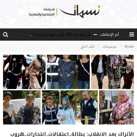
آخر الإضافات
من هو فتح الله كولن مؤسس حركة الخدمة؟
كيف نصل إلى أفق إنسان “هل من مزيد”؟
Home
موضوعات
الملف التركي
الأستاذ عالما عارفا حكيما
مصادر العلم وسببه
النـزعة التجديدية عند الأستاذ فتح الله كولن
الأتراك بعد الانقلاب: بطالة..اعتقالات..انتحارات..هروب