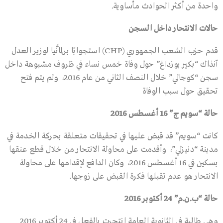
واحدة من أكثر الحوادث مأساوية.
حالات الانتحار داخل السجن
قدم حزب الشعب الجمهوري (CHP) استجوابًا برلمانًّيا لوزير العدل
آنذاك “بكير بوزداغ” حول وفاة خمس نساء في ظروف مشبوهة داخل
سجن “كوجالي” خلال النصف الثاني من عام 2016، ولم يتم فتح
تحقيق حول سبب الوفاة
حالة “سويم ج” 16 أغسطس 2016
كانت “سويم” قد قبض عليها في تحقيقات متعلقة بحركة الخدمة في
مدينة “دنيزلي”، وأقدمت على محاولة الانتحار من خلال قطع عنقها
بسكين في 16 أغسطس 2016، وكان الدافع لإقدامها على محاولة
الانتحار هو عدم تقبلها فكرة القبض على زوجها.
حالة “ب.ن.م” 24 أكتوبر 2016
وهي طالبة في الثانوية العامة انتحرت بالفعل في 24 أكتوبر 2016