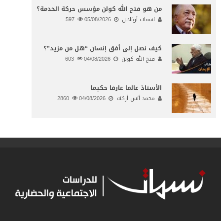
من هو فتح الله كولن مؤسس حركة الخدمة؟
نسمات أونلاين
05/08/2026
597
كيف نصل إلى أفق إنسان “هل من مزيد”؟
فتح الله كولن
04/08/2026
603
الأستاذ عالما عارفا حكيما
محمد أنس أركنه
04/08/2026
2860