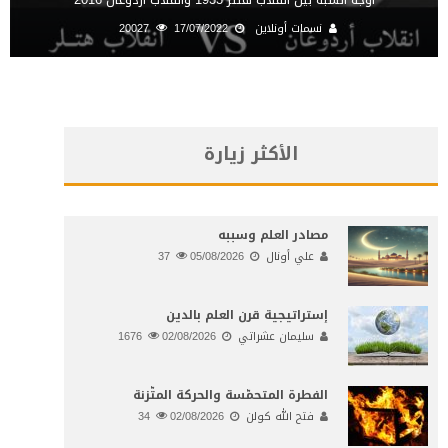
نسمات أونلاين
17/07/2022
20027
الأكثر زيارة
مصادر العلم وسببه
علي أونال
05/08/2026
37
إستراتيجية قرن العلم بالدين
سليمان عشراتي
02/08/2026
1676
الفطرة المتحمّسة والحركة المتّزنة
فتح الله كولن
02/08/2026
34