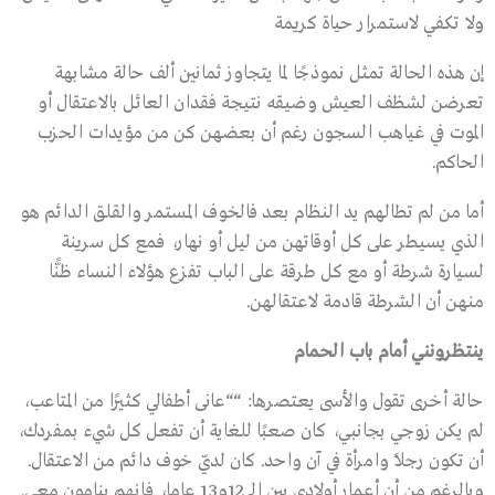
ولا تكفي لاستمرار حياة كريمة
إن هذه الحالة تمثل نموذجًا لما يتجاوز ثمانين ألف حالة مشابهة
تعرضن لشظف العيش وضيقه نتيجة فقدان العائل بالاعتقال أو
الموت في غياهب السجون رغم أن بعضهن كن من مؤيدات الحزب
الحاكم.
أما من لم تطالهم يد النظام بعد فالخوف المستمر والقلق الدائم هو
الذي يسيطر على كل أوقاتهن من ليل أو نهار، فمع كل سرينة
لسيارة شرطة أو مع كل طرقة على الباب تفزع هؤلاء النساء ظنًّا
منهن أن الشرطة قادمة لاعتقالهن.
ينتظرونني أمام باب الحمام
حالة أخرى تقول والأسى يعتصرها: ““عانى أطفالي كثيرًا من المتاعب،
لم يكن زوجي بجانبي، كان صعبًا للغاية أن تفعل كل شيء بمفردك،
أن تكون رجلًا وامرأة في آن واحد. كان لديّ خوف دائم من الاعتقال.
وبالرغم من أن أعمار أولادي بين الــ 12و13 عاما، فإنهم ينامون معي.