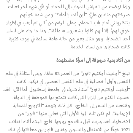
وإذا نهضت من الفراش للذهاب إلى الحمام أو لأي شيء آخر تعالت
صرخاتهم منادين عليَّ: “أين أنت يا أماه؟” ومن شدة خوفهم
ينتظرونني أمام باب الحمام. وعلى الرغم من أنني لم أرغب في إظهار
خوفي لهم؛ إلا أنهم كانوا يشعرون به دائمًا”. هذا ما جاء على لسان
أحد الضحايا، وهو مثال يعبر عن حالة عامة سائدة في بيوت كثيرة
كانت ضحاياها من نساء الخدمة.
من أكاديمية مرموقة إلى امرأة مضطهدة
تبلغ “أوغيت أوكتيم تانور” من العمر 82 عامًا، وهي أستاذة في علم
النفس وأول أخصائية في علم النفس العصبي في تركيا، كانت
“أوغيت أوكتيم تانور” أستاذ شرف في جامعة إسطنبول. أما الآن، فقد
خسرت الكثير من المزايا التي كانت تتمتع بها كموظفة في الدولة،
ومُنعت من السفر إلى الخارج، كل ذلك بتهمة “الترويج للدعاية
الإرهابية”. لم تكن تلك المرة الأولى التي تعاني منها “تانور” من
الاضطهاد فقد هربت قبل ذلك مع زوجها خارج البلاد أثناء انقلاب
1971 خوفًا من الاعتقال والسجن. وتقارن تانور بين معاناتها في تلك