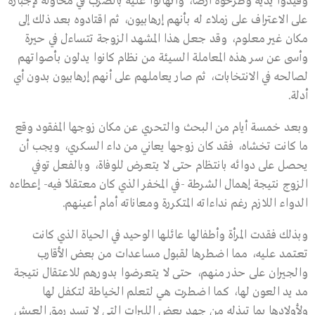
وقيّدوا يديه وطرحوه أرضًا، وانهالوا عليه بالضرب في محاولة لإجباره
على الاعتراف على زملاء له بأنهم إرهابيون، ثم اقتادوه بعد ذلك إلى
مكان غير معلوم، وقد جعل هذا المشهد الزوجة تتساءل في حيرة
وأسى عن سر هذه المعاملة السيئة من نظام كانوا يدلون بأصواتهم
لصالحه في الانتخابات، ثم صار يعاملهم على أنهم إرهابيون بدون أي
أدلة.
وبعد خمسة أيام من البحث والتحري عن مكان زوجها المفقود وقع
ما كانت تخشاه، فقد كان زوجها يعاني من داء السكري، ويجب أن
يحصل على دوائه بانتظام حتى لا يتعرض للوفاة، وبالفعل توفي
الزوج نتيجة إهمال الشرطة -في المخفر الذي كان معتقلاً فيه- إعطاءه
الدواء اللازم رغم نداءاته المتكررة ومعاناته أمام أعينهم.
وبذلك فقدت المرأة وأطفالها عائلها الوحيد في الحياة الذي كانت
تعتمد عليه، مما اضطرها لقبول مساعدات من بعض الأقارب
والجيران على حذر منهم، حتى لا يتعرضوا بدورهم للاعتقال نتيجة
مد يد العون لها، كما اضطرت هي لتعلم الخياطة لتكفل لها
ولأولادها بما تبذله من جهد بعض الليرات التي لا تسد رمق العيش