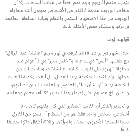
يتهرب منهم أقاربهم وجيرانهم خوفًا من عقاب السلطات. إلا أن
مخاطر الهروب عديدة فالكثير من الأشخاص يموتون أثناء محاولة
الهروب من هذا الاضطهاد المستمر والمنظم بقيادة السلطة الحاكمة
في تركيا وسنذكر بعض الأمثلة لذلك.
قوارب الموت
خلال شهر فبراير عام 2018 غرقت في نهر مريج “عائشة عبد الرزاق”
مع طفليها “أنس” ذي 11 عاما و”خليل منير” ذي 3 أعوام عند
محاولة الهروب إلى اليونان. كانت “عائشة” مدرسة فُصلت من
عملها، ولم تكتف الحكومة بهذا الفصل، بل ألغت رخصة التعليم
الخاصة بها شأنها شأن سائر المعلمين والمعلمات الذين فصلتهم،
والذين بلغ عددهم حتى إصدار هذا التقرير 55 ألف معلم ومعلمة.
والجدير بالذكر أن القارب الصغير الذي كان يقلهم كان به 8
أشخاص، شخص واحد فقط هو من استطاع أن ينجو من الغرق
بينما السبعة الآخرون، رجلان وامرأتان، وثلاثة أطفال ماتوا جميعًا
غرقًا