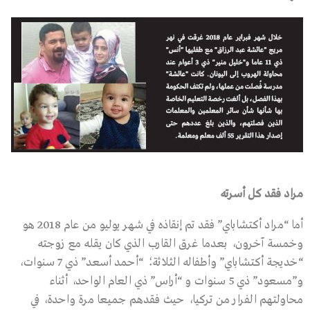
مراد فقد كل أسرته
أما “مراد أكتشاباي” فقد تم إنقاذه في شهر يوليو من عام 2018 هو
وخمسة آخرون، بعدما غرق القارب الذي كان يقله مع زوجته
“خديجة أكتشاباي” وأطفاله الثلاثة؛ “أحمد أسعد” ذي 7 سنوات،
و”مسعود” ذي 5 سنوات و “أراس” ذي العام الواحد، أثناء
محاولتهم الفرار من تركيا، حيث فقدهم جميعا مرة واحدة، في