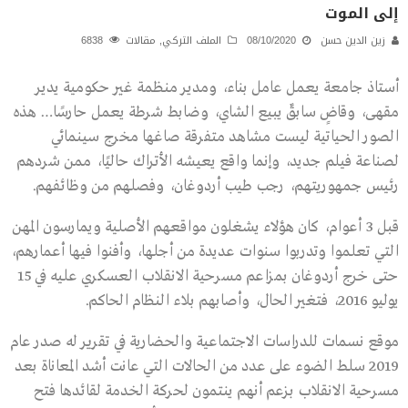
إلى الموت
زين الدين حسن
08/10/2020
الملف التركي
,
مقالات
6838
أستاذ جامعة يعمل عامل بناء، ومدير منظمة غير حكومية يدير
مقهى، وقاضٍ سابقٌ يبيع الشاي، وضابط شرطة يعمل حارسًا… هذه
الصور الحياتية ليست مشاهد متفرقة صاغها مخرج سينمائي
لصناعة فيلم جديد، وإنما واقع يعيشه الأتراك حاليًا، ممن شردهم
رئيس جمهوريتهم، رجب طيب أردوغان، وفصلهم من وظائفهم.
قبل 3 أعوام، كان هؤلاء يشغلون مواقعهم الأصلية ويمارسون المهن
التي تعلموا وتدربوا سنوات عديدة من أجلها، وأفنوا فيها أعمارهم،
حتى خرج أردوغان بمزاعم مسرحية الانقلاب العسكري عليه في 15
يوليو 2016، فتغير الحال، وأصابهم بلاء النظام الحاكم.
موقع نسمات للدراسات الاجتماعية والحضارية في تقرير له صدر عام
2019 سلط الضوء على عدد من الحالات التي عانت أشد المعاناة بعد
مسرحية الانقلاب بزعم أنهم ينتمون لحركة الخدمة لقائدها فتح