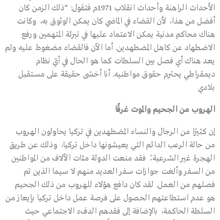
الأحداث الراهنة وأحداث انقلاب 1971م فتقول: “ذلك الزمن كان
أفضل من هذا، لأن القضاء في الماضي كان يمكن الوثوق به، وكانت
هناك محاكم مدنية يمكن الاعتماد عليها في تبرئة المتهمين ورفع
الاضطهاد عن كاهل المضطهدين. أما الآن فالقضاء مضغوط عليه ولم
يعد هناك أي فصل بين السلطات كما هو الحال في أيّ نظام
ديمقراطي يحترم حقوق مواطنيه. أنا أخشى حقيقة على مستقبل
بلادي
الهروب من الجحيم والموت غرقًا
إن كثيرًا من الرجال والنساء المضطهدين في تركيا يحاولون الهروب
من حالة الرعب الدائم التي يعيشونها داخل تركيا، وذلك عن طريق
الهجرة غير الشرعية؛ فقد منعت الدولة مئات الآلاف من المواطنين
من السفر وألغت جوازات سفر العديد منهم لا سيما الذين تم
فصلهم من العمل. لقد كان دافع هؤلاء للهروب من ذلك الجحيم
هو عدم استطاعتهم الحصول على فرصة عمل داخل تركيا بإيعاز من
السلطة الحاكمة، بالإضافة إلى فقدهم الدفء الاجتماعي حيث