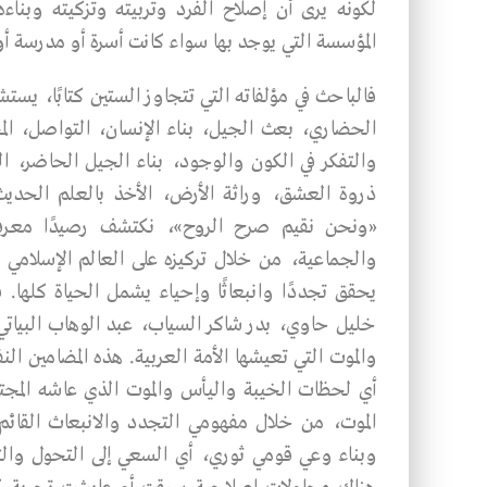
لكونه يرى أن إصلاح الفرد وتربيته وتزكيته وبنا
المؤسسة التي يوجد بها سواء كانت أسرة أو مدرسة أو
فالباحث في مؤلفاته التي تتجاوز الستين كتابًا، يستشف
الحضاري، بعث الجيل، بناء الإنسان، التواصل، المحب
والتفكر في الكون والوجود، بناء الجيل الحاضر، ا
ذروة العشق، وراثة الأرض، الأخذ بالعلم الحديث، 
«ونحن نقيم صرح الروح»، نكتشف رصيدًا معرفيًّا
والجماعية، من خلال تركيزه على العالم الإسلامي ال
يحقق تجددًا وانبعاثًا وإحياء يشمل الحياة كلها.
خليل حاوي، بدر شاكر السياب، عبد الوهاب البياتي 
أي لحظات الخيبة واليأس والموت الذي عاشه المجتمع
الموت، من خلال مفهومي التجدد والانبعاث القائم
وبناء وعي قومي ثوري، أي السعي إلى التحول والتغ