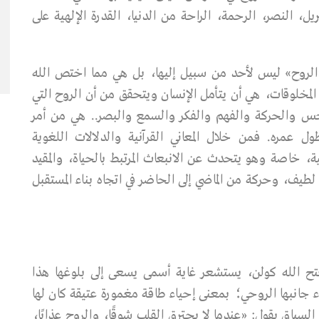
يل، النصر، الرحمة، الراحة من الدنيا، القدرة الإلهية على
«الروح» ليس لأحد من سبيل إليها، بل هي مما اختص الله
لمخلوقات، هي أن يتأمل الإنسان ويتحقق من أن الروح التي
لحس والحركة والفهم والفكر والسمع والبصر.. هي من أمر
ل عمره. فمن خلال المعاني القرآنية والدلالات اللغوية
، خاصة وهو يتحدث عن الانبعاث المرتبط بالحياة، والمقيد
يف، وحركة من الماضي إلى الحاضر في اتجاه بناء المستقبل
فتح الله كولن، يستشعر غاية أسمى يسعى إلى بلوغها هذا
 جانبها الروحي؛ بمعنى إحياء طاقة مغمورة عتيقة كان لها
سياق يقول: «عندما لا يحترق القلب شوقًا، والروح عذابًا،