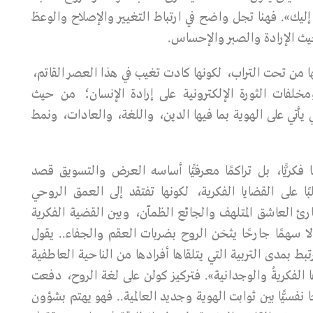
 إليك». فهنا تجل واضح في ارتباط التغيير والإصلاح والوعظ
يث الإرادة والصبر والإحساس.
من تحت التراب، لكونها كادت تغيب في هذا العصر القاتم،
ومخلفات الثورة الإلكترونية على إرادة الإنسان؛ من حيث
يأتي على الهوية بما فيها الدين، واللغة، والعادات، ونمط
فكريًّا، بل تراكمًا معرفيًّا أساسه العرض والتسويق قصد
 على القضايا الفكرية، لكونها تفتقد إلى العمق الروحي
رئ العاشق المتلهف والجائع الظمآن، وبين القضية الفكرية
ا سهمًا جارحًا يثخن الروح بضربات العقم والجفاء.. يقول
تبط بمدى التربية التي يتلقاها أفرادها من الناحية العاطفية
ها الفكريةُ والوجدانية». فتركيز كولن على لغة الروح، دفعت
ًا نفسيًّا بين ثوابت الهوية وجديد العالمية.. فهو يهتم بشؤون