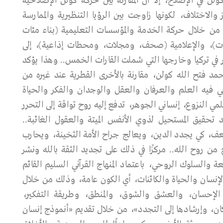
 في الإصلاح، إلا أن المقارنة بين حركة كولن الإصلاحية
لاختلاف، لكونها زاوجت بين الرؤيا التنظيرية والممارسة
 من خلال حركة الخدمة والمؤسسات التعليمية (بناء مئات
عات)، والإعلامية (صحف، ومجلات، ومحطات إذاعية)، إلى
في تركيا وخارجها التي شملت القارات الخمس.. وهذا يؤكد
محمد فتح الله كولن، مقارنة بالأخرى القطرية عند غيره من
تقي فيه العلم والعرفان والعقل والوجدان والفكر والحياة
 النزوع، إنساني الجوهر، تدفع إليه روح تواقة إلى التحرر
 تحقيق المستحيل لذوي الأنفس الميتة والعقول الغائبة..
ف، كي يجدد الدين، ويعالج جراح الأمة الثخينة، ويحارب
ن روح الله.. مركزًا في ذلك على تجديد الثقة بالله ونشر
يعة والسلوك الروحي، باعتماد المنهاج القرآني السليم القائم
الإنسان والحياة والكائنات، أي الكون عامة، وذلك من خلال
 الإحسان، والعشق والشوق، والمنطق، وطريقة التفكير،
ان، وإرشادها إلى التجدد»، من خلال تقديم «أنموذج إنسان