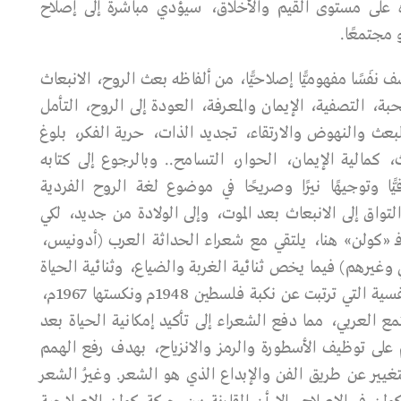
ءه على مستوى القيم والأخلاق، سيؤدي مباشرة إلى إصلاح
 مجتمعًا.
 نفَسًا مفهوميًّا إصلاحيًّا، من ألفاظه بعث الروح، الانبعاث
ة، التصفية، الإيمان والمعرفة، العودة إلى الروح، التأمل
لبعث والنهوض والارتقاء، تجديد الذات، حرية الفكر، بلوغ
كمالية الإيمان، الحوار، التسامح.. وبالرجوع إلى كتابه
 وتوجيهًا نيرًا وصريحًا في موضوع لغة الروح الفردية
تواق إلى الانبعاث بعد الموت، وإلى الولادة من جديد، لكي
 فـ «كولن» هنا، يلتقي مع شعراء الحداثة العرب (أدونيس،
وغيرهم) فيما يخص ثنائية الغربة والضياع، وثنائية الحياة
والموت التي تعيشها الأمة العربية. هذه المضامين النفسية التي ترتبت عن نكبة فلسطين 1948م ونكستها 1967م،
 العربي، مما دفع الشعراء إلى تأكيد إمكانية الحياة بعد
 على توظيف الأسطورة والرمز والانزياح، بهدف رفع الهمم
يير عن طريق الفن والإبداع الذي هو الشعر. وغيرُ الشعر