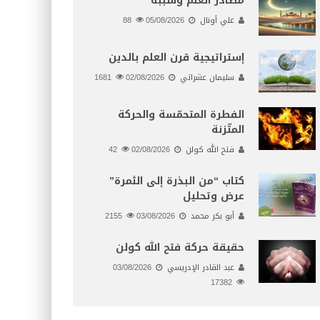
مصادر العلم وسببه
علي أونال
05/08/2026
88
إستراتيجية قرن العلم بالدين
سليمان عشراتي
02/08/2026
1681
الفطرة المتحمّسة والحركة
المتّزنة
فتح الله كولن
02/08/2026
42
كتاب “من البذرة إلى الثمرة”
عرض وتحليل
أبو بكر محمد
03/08/2026
2155
حقيقة حركة فتح الله كولن
عبد القادر الإدريسي
03/08/2026
17382