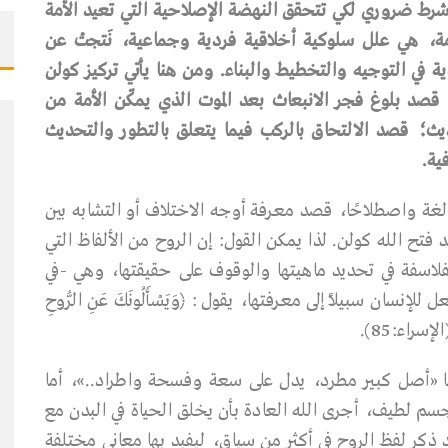
 شرط ضروري لكي تتحقق النهضة الإصلاحية التي تعيد الأمة
مة، هي علل سلوكية أخلاقية فردية وجماعية، نَتجتْ عن
دية في التوجيه والتخطيط والبناء. ومن هنا يأتي تركيز كولن
قصد بلوغ فجر الانبعاث بعد الموت الذي يمكّن الأمة من
يث؛ قصد الالتحاق بالركب فيما يتعلق بالتطور والتحديث
ية.
 لغة واصطلاحًا، قصد معرفة أوجه الاختلاف أو التشابه بين
 فتح الله كولن. لذا يمكن القول: إن الروح من الألفاظ التي
فلاسفة في تحديد ماهيتها والوقوف على حقيقتها، وهي -في
لإنسان سبيلاً إلى معرفتها، يقول : ﴿وَيَسْأَلُونَكَ عَنِ الرُّوحِ
(الإسراء:85).
ها «أصل كبير مطرد، يدل على سعة وفسحة واطراد..»، أما
سم لطيف، أجرى الله العادة بأن يخلق الحياة في البدن مع
 ذكر لفظ الروح في أكثر من سياق، ليفيد بها معاني مختلفة