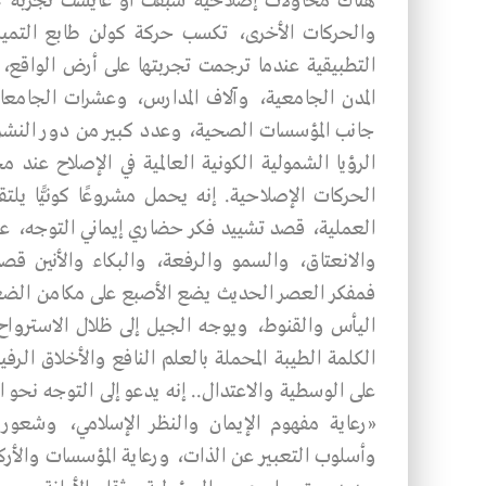
هناك محاولات إصلاحية سبقت أو عايشت تجربة كولن
والحركات الأخرى، تكسب حركة كولن طابع التميز وا
التطبيقية عندما ترجمت تجربتها على أرض الواقع،
المدن الجامعية، وآلاف المدارس، وعشرات الجام
جانب المؤسسات الصحية، وعدد كبير من دور النشر 
الرؤيا الشمولية الكونية العالمية في الإصلاح عند 
الحركات الإصلاحية. إنه يحمل مشروعًا كونيًّا يل
العملية، قصد تشييد فكر حضاري إيماني التوجه، علمي
والانعتاق، والسمو والرفعة، والبكاء والأنين قصد
فمفكر العصر الحديث يضع الأصبع على مكامن الضع
اليأس والقنوط، ويوجه الجيل إلى ظلال الاسترواح م
الكلمة الطيبة المحملة بالعلم النافع والأخلاق الرف
على الوسطية والاعتدال.. إنه يدعو إلى التوجه نحو 
«رعاية مفهوم الإيمان والنظر الإسلامي، وشعور
وأسلوب التعبير عن الذات، ورعاية المؤسسات والأرك