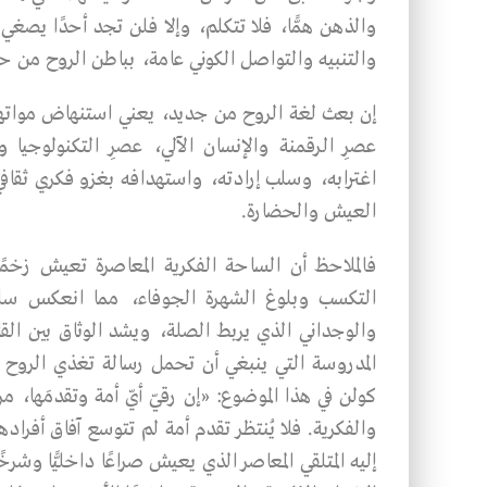
والذهن همًّا، فلا تتكلم، وإلا فلن تجد أحدًا يصغي
والتنبيه والتواصل الكوني عامة، بباطن الروح من ح
إن بعث لغة الروح من جديد، يعني استنهاض مواتها 
عصرِ الرقمنة والإنسان الآلي، عصرِ التكنولوجيا 
اغترابه، وسلب إرادته، واستهدافه بغزو فكري ثقافي 
العيش والحضارة.
فالملاحظ أن الساحة الفكرية المعاصرة تعيش زخمًا 
التكسب وبلوغ الشهرة الجوفاء، مما انعكس سلبًا
والوجداني الذي يربط الصلة، ويشد الوثاق بين القا
المدروسة التي ينبغي أن تحمل رسالة تغذي الروح ل
كولن في هذا الموضوع: «إن رقيّ أيّ أمة وتقدمَها، مر
والفكرية. فلا يُنتظر تقدم أمة لم تتوسع آفاق أفراد
إليه المتلقي المعاصر الذي يعيش صراعًا داخليًّا وشرخ