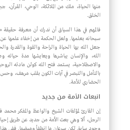
منها الحياة، ملك من الملائكة، الوحي، القرآن، جبر
الخلق.
فالمهم في هذا السياق أن ندرك أن معرفة حقيقة 
سبحانه بعلمها. ولعل الحكمة من إخفاء علمها عن ا
جعل الله بها الحياة والراحة والقوة والقدرة وا
الله، والإنسان يباشرها ويعايشها مدة حياته وطو
والاصطلاحية، يستمد فتح الله كولن مادته الروحية
بالتأمل والتبصر في آيات الكون بقلب مرهف، وحس لط
الحضاري للأمة.
انبعاث الأمة من جديد
إن القارئ لمؤلفات الشيخ والواعظ والمفكر محمد 
الرجل، ألا وهي بعث الأمة من جديد عن طريق إحياء
وجود سابق لكن سرعان ما انطفأ وميضها. ففي هذا ال