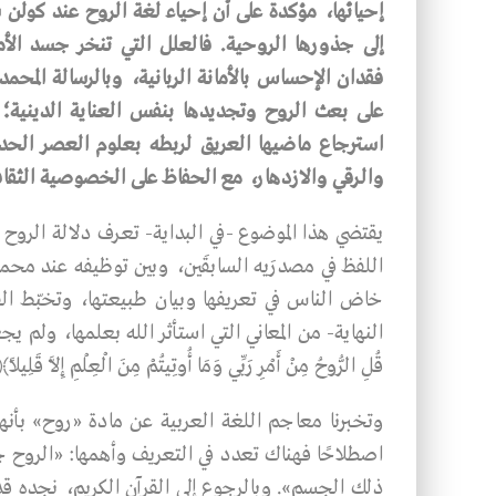
إحيائها، مؤكدة على أن إحياء لغة الروح عند كولن
إلى جذورها الروحية. فالعلل التي تنخر جسد الأ
فقدان الإحساس بالأمانة الربانية، وبالرسالة المحم
على بعث الروح وتجديدها بنفس العناية الدينية؛ 
استرجاع ماضيها العريق لربطه بعلوم العصر الحد
والرقي والازدهار، مع الحفاظ على الخصوصية الثقاف
يقتضي هذا الموضوع -في البداية- تعرف دلالة الروح
اللفظ في مصدرَيه السابقَين، وبين توظيفه عند محمد
خاض الناس في تعريفها وبيان طبيعتها، وتخبّط ال
النهاية- من المعاني التي استأثر الله بعلمها، ولم يجعل ل
قُلِ الرُّوحُ مِنْ أَمْرِ رَبِّي وَمَا أُوتِيتُمْ مِنَ الْعِلْمِ إِلاَّ قَلِيلاً﴾
وتخبرنا معاجم اللغة العربية عن مادة «روح» بأن
اصطلاحًا فهناك تعدد في التعريف وأهمها: «الروح ج
ذلك الجسم». وبالرجوع إلى القرآن الكريم، نجده قد