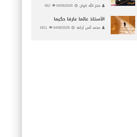
فتح الله كولن
04/08/2026
652
الأستاذ عالما عارفا حكيما
محمد أنس أركنه
04/08/2026
2911