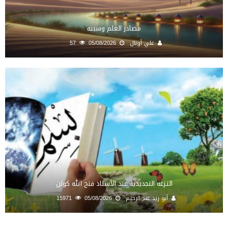
مصادر العلم وسببه
علي أونال
05/08/2026
57
النـزعة التجديدية عند الأستاذ فتح الله كولن
أبو زيد عبد الرحيم
05/08/2026
15971