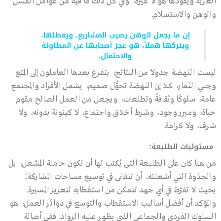
العربة ويقودها هو لا غيره، وفي كل ذلك ما فيه من عوامل الفشل
والوهن والاستسلام.
إن ما يجعل الوهن يصيب المشاريع، ويعطلها،
ويتركها هملاً، هو عجز أصحابها عن المطاولة
والاحتمال.
ليست النهضة جدولاً من النتائج، يتفرغ بعدها العاملون إلى المتع
وجني الثمار، كلا إن النهضة تحوُّل صميم، يشمل الأفراد والمجتمع
عامة، سلوكًا وثقافةً وتطلعات، ويجعل من العمل الصالح مقوم
حياة، ومبرر وجود، وشرط أخلاق واجتماع، لا كينونة بدونه، ولا
شرف، ولا كرامة.
مسئوليات الطليعة:
من هنا كان على الطليعة التي يُكتب لها أن تكون حاملة المشعل، بل
والجذوة التي أشعلته، أن تتفانى في توسيع مساحات المشاركة؛
بحيث لا تفرّط في أي جهد تتمكن من استقطابه لتعزيز المسيرة.
والمؤكد أن أفضل أساليب الاستقطاب والتوسع في دوائر العمل، هو
السلوك الفردي والجماعي الذي يظهر عليه الرواد. ففي أصالة