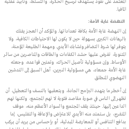
المعتمد على نفوذ يستهدف ترسيخ الحكرة، والتسلط، وتأبيد عقلية
المافيا.
النهضة غاية الأمة:
إن النهضة غاية الأمة بكافة تعداداتها. والمؤكد أن العجز يفتك
بالرهانات الكبرى بسهولة حين لا يكون لها الاحتياطات الكافية، ولا
يتوفر لها شرط التضافر وتشابك الأيدي. ومهمة الطليعة المؤمنة،
المتنورة، تفرض عليها حشد الكفاءات والطاقات والمناصرين من سائر
الأوساط. وإن مسؤولية تأصيل الحراك، وتمتين قواعده، وجعله
غاية الأمة جمعاء، هي مسؤولية النيرين، أهل السبق إلى التدشين
النهضوي المنطلق.
إن أخطر ما يتهدد البرامج الجادة، ويتعقبها بالنسف والتعطيل، أن
تظهر إلى الناس في صورة مقاصد فئوية لا تهم المجتمع، ولكنها تهم
الداعين إليها. حينئذ يقف المجتمع والسواد الأعظم منه، موقف
المتفرج، بل ستمتد منه الأيدي للاعتراض والإعاقة والتفليس، إما
بدافع التنافس أو للمعارضة المبدئية، أو بإحساس من يريد أن يركب