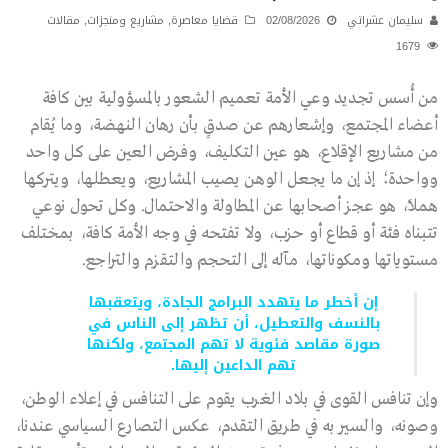
سليمان عشراتي
02/08/2026
قضايا معاصرة
,
مشاريع ومنجزات
,
مقالات
1679
من أُسس تجديد وعي الأمة تعميم الشعور بالمسؤولية بين كافة
أعضاء المجتمع، وإشعارهم عن صدقٍ بأن رهان النهضة، وما يُقام
من مشاريع الإقلاع، هو عين التكليف، وفرض العين على كل واحد
وواحدة؛ إذ إن ما يجعل الوهن يصيب المشاريع، ويعطلها، ويتركها
هملاً، هو عجز أصحابها عن المطاولة والاحتمال. وكل تحول نوعي
تتبناه فئة أو قطاع أو حزب، ولا تفتحه في وجه الأمة كافة، بمختلف
مستوياتها ومكوناتها، مآله إلى التحجم والتقزم والتراجع.
إن أخطر ما يتهدد البرامج الجادة، ويتعقبها
بالنسف والتعطيل، أن تظهر إلى الناس في
صورة مقاصد فئوية لا تهم المجتمع، ولكنها
تهم الداعين إليها.
وإن تنافس القوى في بلاد الغرب يقوم على التنافس في إعلاء الوطن،
وصونه، والسير به في طريق التقدم، عكس التصارع السياسي عندنا،