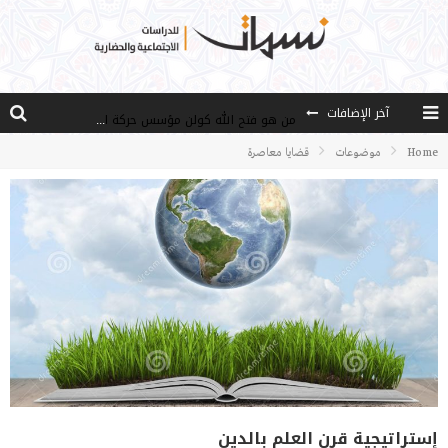
آخر الإضافات
من هو فتح الله كولن مؤسس حركة الخدمة؟
كيف نصل إلى أفق إنسان “هل من مزيد”؟
Home
موضوعات
قضايا معاصرة
الأستاذ عالما عارفا حكيما
مصادر العلم وسببه
النـزعة التجديدية عند الأستاذ فتح الله كولن
إستراتيجية قرن العلم بالدين