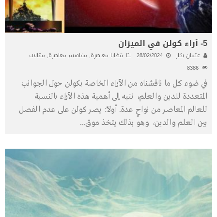
5- آراء كولن في الميزان
عثمان بكار
28/02/2024
قضايا معاصرة
,
مفاهيم معاصرة
,
مقالات
8386
في ضوء كل ما ناقشناه من الآراء الخاصة بكولن حول الجوانب
المتعددة للدين والعلم، ننبه إلى أهمية هذه الآراء بالنسبة
للعالم المعاصر من نواحٍ عدة. أولًا: يصر كولن على عدم الفصل
بين العلم والدين، وهو بذلك يتخذ موق
...