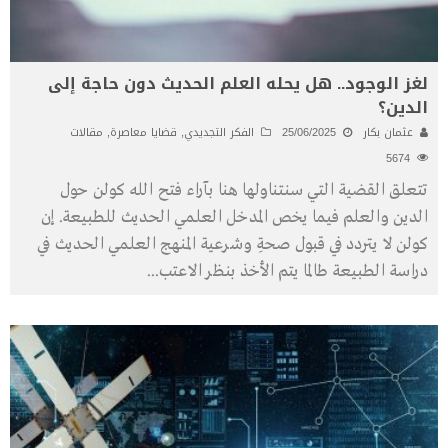
لغز الوجود.. هل يحله العلم الحديث دون حاجة إلى
الدين؟
عثمان بكار
25/06/2025
الفكر التجديدي
,
قضايا معاصرة
,
مقالات
5674
تتعلق القضية التي سنتناولها هنا بآراء فتح الله كولن حول
الدين والعلم فيما يخص المدخل العلمي الحديث للطبيعة. إن
كولن لا يتردد في قبول صحةِ وشرعية المنهج العلمي الحديث في
دراسة الطبيعة طالما يتم الأخذ بنظر الاعتب
...