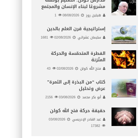
مدارس كولن: التعليم بوصفه
مشروعًا لبناء الإنسان والمجتمع
هيلين روز
08/08/2026
1
إستراتيجية قرن العلم بالدين
سليمان عشراتي
02/08/2026
1681
الفطرة المتحمّسة والحركة
المتّزنة
فتح الله كولن
02/08/2026
43
كتاب “من البذرة إلى الثمرة”
عرض وتحليل
أبو بكر محمد
03/08/2026
2156
حقيقة حركة فتح الله كولن
عبد القادر الإدريسي
03/08/2026
17382