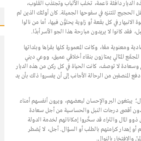
ه الديار دافئة ناعمة، تخلب الألباب وتجتذب القلوب،
قوافل الحجيج للتنزه في سفوحها الجميلة. كان أولئك الذين لم
لانبهار في كل بقعة أو زاوية يحلوُّن فيها، أما من نالوا
 فقد كانوا لا يريدون مبارحة هذا الجو الآسر أبدًا.
دية ومعنوية معًا، وكانت المعمورة كلها بقراها وبلداتها
لمجمَّع المثالي يمتازون بنقاء أخلاقي عميق، ووعي ديني
 وسعادة لا توصف، كانت الحياة في كل ركن من هذه الديار
دفع المنصفين من الرحالة الأجانب إلى أن يفسروا ذلك بأن يد
ل؛ يبتغون البر والإحسان لبعضهم، ويرون أنفسهم أمناء
ون أقصى درجات النبل والحساسية من أجل سعادة
و المال والثراء قد سخَّروا إمكاناتهم لخدمة الدولة
م أو إهدار كرامتهم بالطلب أو السؤال. أجل، لا يُضطر
نّ والافتخار بالنوال.