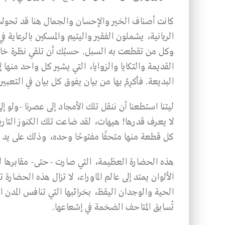
كانت أصناف الخير والإحسان والجمال هنا قد تحولت إ
الربانية، يشملون الفقير واليتيم والمسكين بالرعاية 
وكل من تقطعت به السبل. حسبُك أن تلقي نظرة خاطفة
القديمة والتكايا والزوايا، التي يشير كل واحد منها 
البديعة. فأكرِمْ بها من بيان يفوق كل بيان في التعب
ليتنا استطعنا أن ننقل تلك الأمجاد إلى عصرنا -ولو 
لا يعرف قدرها! هيهات، لقد ضاعت تلك الكنوز التار
كل قطعة منها متحفًا مفتوحًا وحده، وذلك على يد ج
هذه الحضارة العظيمة، التي صارت -حتى- مقابرها لس
الألوان يمتد إلى عالم الماوراء، لا تزال هذه الحض
الحية والوجدان اليقظ، بخرائبها التي تنافس المدن ال
تُسابق المتاحف الضخمة في إشعاعها.