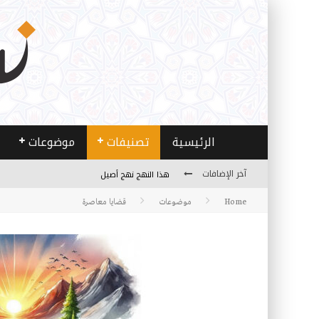
الرئيسية
تصنيفات
موضوعات
آخر الإضافات
الخدمة ..من فقه الأزمة إلى فقه العمل
Home
موضوعات
مصادر العلم وسببه
قضايا معاصرة
النـزعة التجديدية عند الأستاذ فتح الله كولن
مدارس كولن: التعليم بوصفه مشروعًا لبناء الإنسان
هذا النهج نهج أصيل