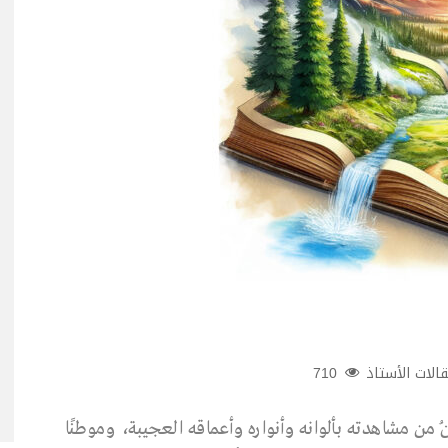
الات الأستاذ
710
ينُ من مشاهدته بألوانه وأنواره وأعماقه العجيبة، وموطنًا