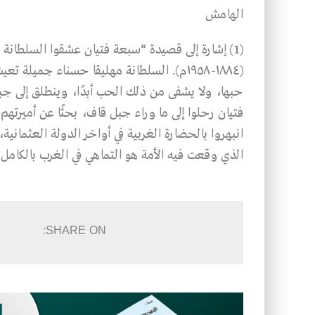
الهامش
(1) إشارة إلى قصيدة “سبعة فتيان عشقوا السلطانة مَ
(١٨٨٤-١٩٥٨م). السلطانة مهليقا حسناء جمي
حبها، ولا يشفى من ذلك الحب أبدًا، وينطلق إلى ج
فتيان رحلوا إلى ما وراء جبل قاف، بحثًا عن أميرتهم وأم
انبهروا بالحضارة الغربية في أواخر الدولة العثمانية
الذي وقعت فيه الأمة هو التماهي في الغرب بالكامل. و
SHARE ON: