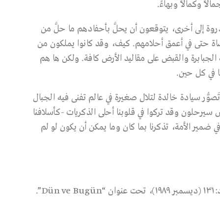
اً وكمالاً وبهاءً.
روة إلى أخرى، يتوقعون أن يحلَّ بأحفادهم ما حلَّ من
مأساة حتى في أعمق أحلامهم. كيف، وقد كانوا يملكون من
عة الجبابرة والقبض على مقاليد الأرض كافة. ولكن ها هم
ا في كل حين.
وُّر سيادة خالدة لتلال صغيرة في عالم تفنى فيه الجبال
سيرحلون وقد تركوا في قلوبنا أحلى الذكريات -كأسلافنا
ضمير الأمة، تذكرنا بما كان وما يمكن أن يكون لو لم
(*) نشر هذا المقال في مجلة “سيزنتي” التركية، العدد:١٣١ (ديسمبر ١٩٨٩)، تحت عنوان “Dün ve Bugün”.