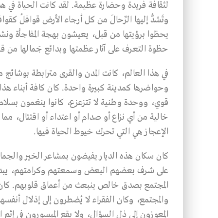
لثقافة فريدة وحضارة عظيمة. لقد كانت الحياة في هذ
وتَشدُّ إليها الرِّحالَ من كل أرجاء الأرض قوافلُ ك
يحظوا برؤيتها من قبل، يعيشون بهجة المفاجأة ونشوة ا
حظوة التعرف على آثار عظمتها وبدائع جَمالها من قبل،
في هذا العالم، كانت المدن والقرى مترابطة بوشائج ما
وحواضرها كمدينة كبيرة واحدة. كان كافة أبناء هذا ا
قوي، ووحدة وطنية لا تتزعزع، كانوا ينعَمون بسلام
خالية من أي نزاع أو صدام أو اعتداء أو اقتتال، مما 
الإعجاز هي التي تحرك خيوط الحياة فيها.
كان سكان هذه الديار يفيضون بمشاعر الخير والجما
على شرف بعضهم البعض وسمعتهم وكرامتهم، يبد
المجتمع بصدق خالص ينبعث من أعماق قلوبهم. كان ذو
والمجتمع، وكان الفقراء لا يُضطرون إلى إذلال أنفسه
المعوزون إلى ذل السؤال، ولا يقع الميسورون في إثم الم