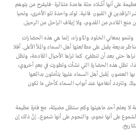
عظيمة على أنها أَشْلاء جثة هامدة متناثرة -فليفرح من يتوهم
 الراقدين في القبور، فانية. تولد واحدة تلو الأخرى، وتحيا
 منع القادم من القدوم، ولا إيقاف الراحل من الرحيل.
 وتنمو بمعاني الخلود والماوراء، إنما هي هذه الحضارات
ظر بديعة يقبل على مطالعتها أهل السماء والملأ الأعلى. أفلا
نراها حتى بعد أن تنطفئ، كما تراها الأجيال القادمة، وتظل
ذا، تظل هذه الحضارة التي نشأت وتطورت في بعدٍ أخروي،
ا العصور، يُقبل أهل السماء عليها يتأملون بدائعها
يلاً، وتتردد أنغامها عند أبواب السماء كأحلى ما تكون
ة لا يعلم أحد ماهيتها وكم ستظل مضيئة، مع فترة عظيمة
موع على أنها نجوم، والنجوم على أنها شموع.. إنَّ ذلك إن
تاريخ.