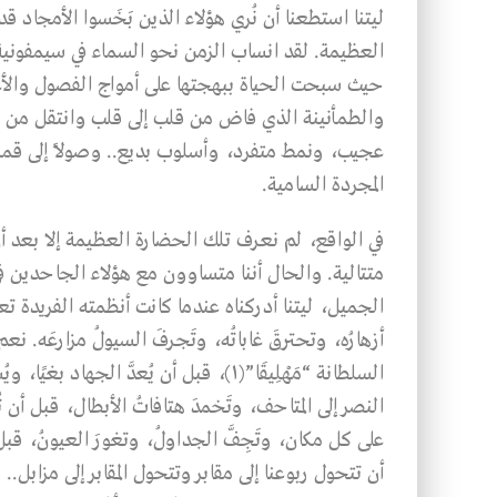
ليتنا استطعنا أن نُري هؤلاء الذين بَخَسوا الأمجاد ق
العظيمة. لقد انساب الزمن نحو السماء في سيمفوني
حيث سبحت الحياة ببهجتها على أمواج الفصول والأعو
والطمأنينة الذي فاض من قلب إلى قلب وانتقل من رو
عجيب، ونمط متفرد، وأسلوب بديع.. وصولاً إلى قمة
المجردة السامية.
في الواقع، لم نعرف تلك الحضارة العظيمة إلا بعد أ
متتالية. والحال أننا متساوون مع هؤلاء الجاحدين في
الجميل، ليتنا أدركناه عندما كانت أنظمته الفريدة تع
أزهارُه، وتحترقَ غاباتُه، وتَجرفَ السيولُ مزارعَه. ن
السلطانة “مَهْلِيقَا”(١)، قبل أن يُعدَّ ا
النصر إلى المتاحف، وتَخمدَ هتافاتُ الأبطال، قبل أن 
على كل مكان، وتَجِفَّ الجداولُ، وتغورَ العيونُ، قبل
أن تتحول ربوعنا إلى مقابر وتتحول المقابر إلى مزابل