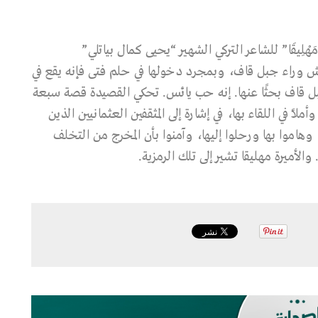
هْلِيقَا” للشاعر التركي الشهير “يحيى كمال بياتلي”
لة تعيش وراء جبل قاف، وبمجرد دخولها في حلم فتى فإنه يقع في
بل قاف بحثًا عنها. إنه حب يائس. تحكي القصيدة قصة سبعة
لاً في اللقاء بها، في إشارة إلى المثقفين العثمانيين الذين
، وهاموا بها ورحلوا إليها، وآمنوا بأن المخرج من التخلف
الأميرة مهليقا تشير إلى تلك الرمزية.