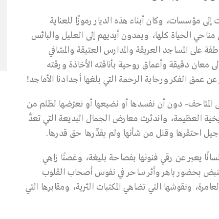
لى مؤسسات، وكان أبناء هذه الديار رموزًا للعناية
في مناحي الحياة كلها، ويمدون أيديهم إلى العليل والبائس
 على المساجد العريقة والمدارس العتيقة والمشافي
إلى معان دقيقة وأعماق روحية بأناقته الأخاذة ورقته
ير عن عمق الفكر ورحابة الرحمة التي بلغها أجدادنا الأماجد!
إلى المتاحف- دون أن نفسدها أو نضيعها أو نعرّضها لظلم من
يخية العظيمة، واندثرت معارض الجمال البديعة التي تعدُّ
يل احتقرها وقلل من شأنها ولم يقدِّرها حق قدرها.
انًا يعبر عن رقي فنونها بفصاحة بليغة، وغصنًا زاهي
ارة تنبض بحضور باهر وأثر ساحر في نفوس أصحاب القلوب
عامرة، ونقوشها التي تضاهي المكتبات الثرية، ومقابرها التي