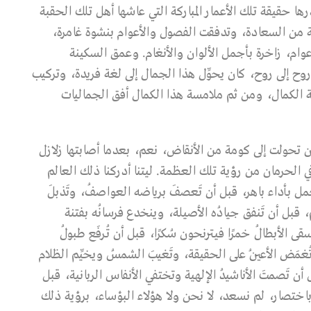
درها حقيقة تلك الأعمار المباركة التي عاشها أهل تلك الحقبة
ة من السعادة، وتدفقت الفصول والأعوام بنشوة غامرة،
ام، زاخرة بأجمل الألوان والأنغام. وعمق السكينة
ح إلى روح، كان يحوِّل هذا الجمال إلى لغة فريدة، وتركيب
 الكمال، ومن ثم ملامسة هذا الكمال أفق الجماليات
ن تحولت إلى كومة من الأنقاض، نعم، بعدما أصابتها زلازل
 الحرمان من رؤية تلك العظمة. ليتنا أدركنا ذلك العالم
مل بأداء باهر، قبل أن تَعصفَ برياضه العواصفُ، وتَذبلَ
عم، قبل أن تَنفق جيادُه الأصيلة، وينخدع فرسانُه بفتنة
لجهاد بغيًا، ويُسقى الأبطالُ خمرًا فيترنحون سُكرًا، قبل أن تُرفَع طبولُ
تُغمَض الأعينُ على الحقيقة، وتَغيبَ الشمسُ ويخيِّم الظلام
 أن تَصمتَ الأناشيدُ الإلهية وتختفي الأنفاس الربانية، قبل
.. باختصار، لم نسعد، لا نحن ولا هؤلاء البؤساء، برؤية ذلك