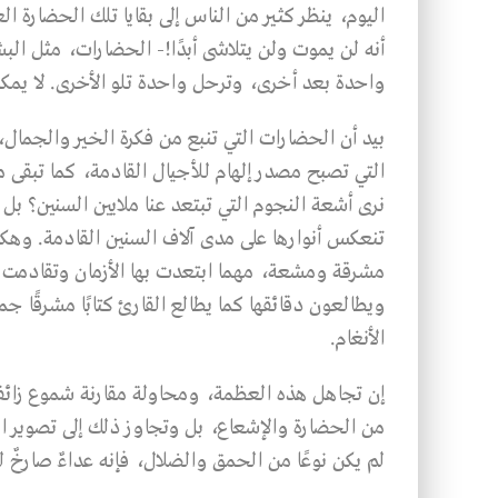
اليوم، ينظر كثير من الناس إلى بقايا تلك الحضارة ال
أنه لن يموت ولن يتلاشى أبدًا!- الحضارات، مثل البشر
واحدة بعد أخرى، وترحل واحدة تلو الأخرى. لا يمكن
بيد أن الحضارات التي تنبع من فكرة الخير والجمال،
التي تصبح مصدر إلهام للأجيال القادمة، كما تبقى منا
نرى أشعة النجوم التي تبتعد عنا ملايين السنين؟ بل 
تنعكس أنوارها على مدى آلاف السنين القادمة. وهك
مشرقة ومشعة، مهما ابتعدت بها الأزمان وتقادمت به
ويطالعون دقائقها كما يطالع القارئ كتابًا مشرقًا جم
الأنغام.
إن تجاهل هذه العظمة، ومحاولة مقارنة شموع زائف
من الحضارة والإشعاع، بل وتجاوز ذلك إلى تصوير الش
لم يكن نوعًا من الحمق والضلال، فإنه عداءٌ صارخٌ لل