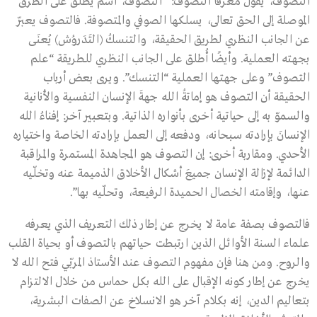
التصوف، يقول معرفا التصوف: “التصوف، اسم يطلق على الطرق
الموصلة إلى الحق تعالى، يسلكها الصوفي والمتصوفة. فالتصوف يعبّر
عن الجانب النظري لطريق الحقيقة، والتنسكُ (التَدَروُش) يُعنَى
بجهته العملية. وأيضًا أُطلق على الجانب النظري للطريقة “علم
التصوف” وعلى جهتها العملية “التنسك”. ويرى بعض أرباب
الحقيقة أن التصوف هو إماتةُ الله جهةَ الإنسان النفسية والأنانية
والسموّ به إلى حياتية أخرى بأنواره الذاتية. وبتعبير آخر: إفناءُ الله
الإنسانَ بإرادته سبحانه، ودفعه إلى العمل بإرادته الخاصة واختياره
الأحدي. ومقاربة أخرى: إن التصوف هو المجاهدة المستمرة والمراقبة
الدائمة لإزالة الإنسان جميعَ أشكال الأخلاق الذميمة عنه وتخلّيه
عنها، وإقامته الخصال الحميدة الرفيعة، وتحلّيه بها”.
فالتصوف بصفة عامة لا يخرج عن إطار ذلك التعريف الذي يعرفه
علماء السنة الأوائل الذين ارتبطت حياتهم بالتصوف أو بحياة القلب
والروح. ومن هنا فإن مفهوم التصوف عند الأستاذ المربّي فتح الله لا
يخرج عن إطار كونه الإقبال على الله بكل حماس من خلال الالتزام
بتعاليم الدين، إنه بكلام آخر هو الانسلاخ عن الصفات البشرية،