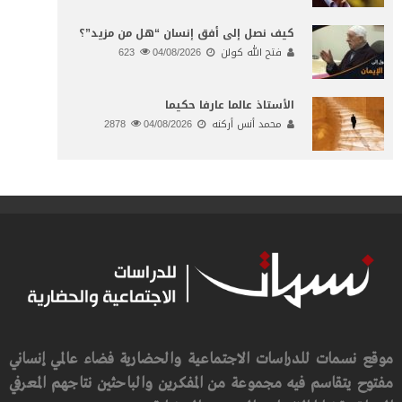
كيف نصل إلى أفق إنسان “هل من مزيد”؟
فتح الله كولن
04/08/2026
623
الأستاذ عالما عارفا حكيما
محمد أنس أركنه
04/08/2026
2878
موقع نسمات للدراسات الاجتماعية والحضارية فضاء عالمي إنساني
مفتوح يتقاسم فيه مجموعة من المفكرين والباحثين نتاجهم المعرفي