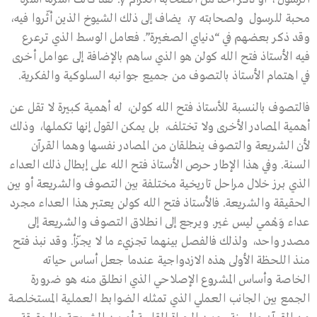
محبة للرسول ولصحابته y، يضاف إلى ذلك الشيوخ الذين أثّروا فيه،
وقد ذكر بعضهم في “دنياي الصغيرة”. فعامل الوسط الذي ترعرع
فيه الأستاذ فتح الله كولن هو الذي ساهم بالإضافة إلى عوامل أخرى
في اهتمام الأستاذ بالتصوف من جميع جوانبه السلوكية والفكرية.
فالتصوف بالنسبة للأستاذ فتح الله كولن، له أهمية كبيرة لا تقل عن
أهمية المصادر الأخرى ولا تختلف، بل يمكن القول إنها تكملها، وذلك
لأن الشريعة والتصوف ينطلقان من المصادر نفسها وهما القرآن
السنة. وفي هذا الإطار حرص الأستاذ فتح الله على إبطال ذلك العداء
الذي برز خلال مراحل تاريخية مختلفة بين التصوف والشريعة أو بين
الحقيقة والشريعة. فالأستاذ فتح الله كولن يعتبر هذا العداء مجرد
عداء وَهْمي ليس غير. ويرجع إلى انطلاق التصوف والشريعة إلى
مصدر واحد، ولذلك فالفصل بينهما تجزيء ما لا يجزّأ. وقد نبذ فتح
منذ اللحظة الأولى هذه الازدواجية عندما جعل أساس حياته
الخاصة وأساس المشروع الإصلاحي الذي انطلق منه هو ضرورة
الجمع بين الجانب العملي الذي تمثله الضوابط العملية المستخلصة