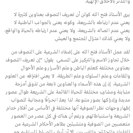
والتدثر بالأخلاق الإلهية.
يرى الأستاذ فتح الله كولن أن تعريف التصوف بعناوين كثيرة لا
يعني عدم ارتباطه بالشريعة، وكونه يعنى بالجوانب الباطنية لا
يعني عدم اتصاله بالشريعة، ولا يعني عدم ارتباطه بالحياة والواقع،
ولا يعني كذلك اعتزال المجتمع والعيش.
لقد عمل الأستاذ فتح الله على إضفاء الشرعية على التصوف من
خلال تجاوز الاسم والتركيز على المسمى، يقول: “إن تعريف التصوف
بعناوين مختلفة كعلم الباطن وعلم الأسرار وعلم الأحوال
والمقامات وعلم السلوك وعلم الطريقة، لا يعني افتراقه عن العلوم
الشرعية، إذ إن هذه الأسماء والعناوين نابعة من تذوق أمزجة
متباينة ومشارب مختلفة للحياة القائمة على الشريعة طوال عصور
مديدة وإدراكها بصور متنوعة. لذا يعدّ انحرافًا ومجانبة للصواب
إظهار وجهات نظر الصوفية أنها مختلفة في الأساس عن أفكار خدام
الشريعة واستنباطاتهم. ورغم أن هناك في كل عصر من العصور
متعصبين من الصوفية ومتشبثين بظاهر الأحكام الشرعية من
الفقهاء والمحدّثين والمفسرين، إلاّ أن أرباب الصراط المستقيم هم