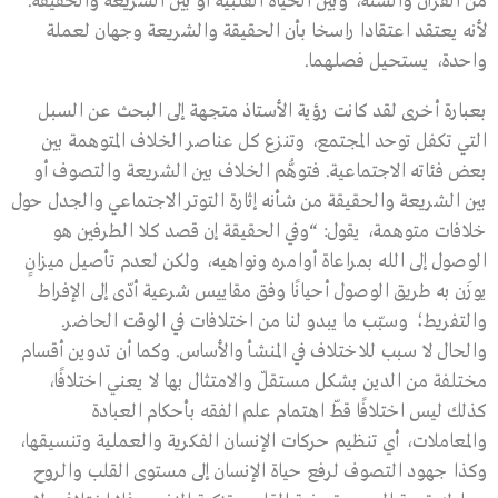
من القرآن والسنة، وبين الحياة القلبية أو بين الشريعة والحقيقة.
لأنه يعتقد اعتقادا راسخا بأن الحقيقة والشريعة وجهان لعملة
واحدة، يستحيل فصلهما.
بعبارة أخرى لقد كانت رؤية الأستاذ متجهة إلى البحث عن السبل
التي تكفل توحد المجتمع، وتنزع كل عناصر الخلاف المتوهمة بين
بعض فئاته الاجتماعية. فتوهُّم الخلاف بين الشريعة والتصوف أو
بين الشريعة والحقيقة من شأنه إثارة التوتر الاجتماعي والجدل حول
خلافات متوهمة، يقول: “وفي الحقيقة إن قصد كلا الطرفين هو
الوصول إلى الله بمراعاة أوامره ونواهيه، ولكن لعدم تأصيل ميزانٍ
يوزَن به طريق الوصول أحيانًا وفق مقاييس شرعية أدّى إلى الإفراط
والتفريط؛ وسبّب ما يبدو لنا من اختلافات في الوقت الحاضر.
والحال لا سبب للاختلاف في المنشأ والأساس. وكما أن تدوين أقسام
مختلفة من الدين بشكل مستقلّ والامتثال بها لا يعني اختلافًا،
كذلك ليس اختلافًا قطّ اهتمام علم الفقه بأحكام العبادة
والمعاملات، أي تنظيم حركات الإنسان الفكرية والعملية وتنسيقها،
وكذا جهود التصوف لرفع حياة الإنسان إلى مستوى القلب والروح