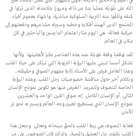
في القيم والأخلاق بالدرجة الأولى بالمفهوم الذي عمل الأستاذ فتح
الله على بلْورته عمليا بدءً من ذاته ومرورا بتلامذته الذين تربّوا في
كنفه وتلقّوا منه التربية السلوكية مباشرة، وانتهاءً بعموم أفراد
المجتمع الذين ألهبت أفكاره وخطبه وسيرته مشاعرهم ودفعتهم إلى
حركية فعالة، هي اليوم مثار اهتمام الدارسين والباحثين في كل
مكان في العالم.
لقد توقفنا وقفة طويلة عند هذه العناصر نظرا لأهمّيتها، ولأنها
تشكل أسسا تنبني عليها الرؤية التربوية التي ترتكز على حياة القلب.
وهذا العامل فرض على الأستاذ إثارة مفهوم الصوفي وحقيقته..
وبكلام آخر حاول مناقشة خصوصيات رجل القلب. وهذه الرؤية
الخاصة للتصوف وللمريد، الغرض منها هو تكوين نموذج الإنسان
المثالي، أو الإنسان الكامل، إنه صوفي القرن الواحد والعشرين،
نموذج الإنسان الذي يستطيع تغيير وجه العالم ويسير به نحو برّ
الأمان.
فغاية التصوف هي ربط القلب بالحقّ سبحانه وتعالى، وجعل هذا
القلب يكتوي بنار العشق والمحبة.. ولذلك كان الصوفيون على مر