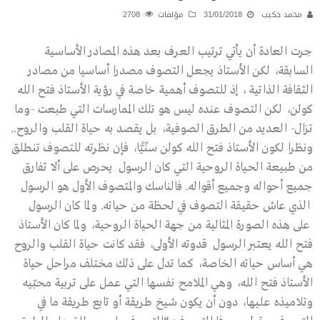
محمد جكيب
31/01/2018
مؤلفات
2708
جرت العادة أن يأتي ترتيب العرف بعد هذه المصادر الأساسية
السابقة، لكن الأستاذ يجعل التصوف مصدرا أساسيا من مصادر
الثقافة الذاتية ، إذ للتصوف أهمية خاصة في رؤية الأستاذ فتح الله
كولن، لكن التصوف عنده ليس هو تلك الممارسات التي طبعت -وما
تزال- العديد من الطرق الصوفية، بل يقصد به حياة القلب والروح..
ونظرا لكون الأستاذ فتح الله كولن سنّيًّا، فإن نظرته للتصوف تنطلق
من طبيعة الحياة الروحية التي كان الرسول يحرص على ألا تفارق
جميع أحواله وجميع أقواله. فالناسك والمتصوف الأول هو الرسول
الذي عاش حقيقة التصوف في لحظة من حياته. ولما كان الرسول
على هذه الصورة المثالية من جهة الحياة الروحية، ولما كان الأستاذ
فتح الله يعتبر الرسول قدوته الأولى، فقد كانت حياة القلب والروح
هي أساس حياته الخاصة، كما تدل على ذلك مختلف مراحل حياة
الأستاذ فتح الله، وهي الملامح نفسها التي عمل على تربية محبّيه
وتلاميذه عليها، دون أن يكون شيخ طريقة أو تابع طريقة ما في