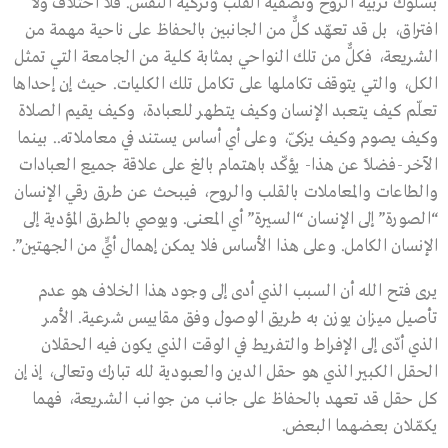
بسلوك تربية الروح وتصفية القلب وتزكية النفس. فلا اختلاف ولا
افتراق، بل قد تعهّد كلٌّ من الجانبين بالحفاظ على ناحية مهمة من
الشريعة، فكلٌّ من تلك النواحي بمثابة كلية من الجامعة التي تمثل
الكل، والتي يتوقف تكاملها على تكامل تلك الكليات. حيث إن إحداها
تعلّم كيف يتعبد الإنسان وكيف يتطهر للعبادة، وكيف يقيم الصلاة
وكيف يصوم وكيف يزكّى، وعلى أي أساس يستند في معاملاته.. بينما
الآخر -فضلاً عن هذا- يؤكّد باهتمام بالغ على علاقة جميع العبادات
والطاعات والمعاملات بالقلب والروح، فيبحث عن طرق رقي الإنسان
“الصورة” إلى الإنسان “السيرة” أي المعنى. ويوصي بالطرق المؤدية إلى
الإنسان الكامل. وعلى هذا الأساس فلا يمكن إهمال أيٍّ من الجهتين”.
يرى فتح الله أن السبب الذي أدى إلى وجود هذا الخلاف هو عدم
تأصيل ميزان يوزن به طريق الوصول وفق مقاييس شرعية. الأمر
الذي أدّى إلى الإفراط والتفريط في الوقت الذي يكون فيه الحقلان
الحقل الكبير الذي هو حقل الدين والعبودية لله تبارك وتعالى، إذ إن
كل حقل قد تعهد بالحفاظ على جانب من جوانب الشريعة، فهما
يكمّلان بعضهما البعض.