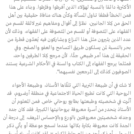
الأكثرية دائمًا بالنسبة لهؤلاء الذين أفرطوا وفرَّطوا. وبناء على هذا
فمن الخطأ قطعًا تناول المسألة وكأن هناك منافاة حقيقية بين أهل
الحق من كِلا الجانبين، نظرًا إلى أقوال ومفاهيم غير لائقة لقسم من
الفقهاء على المتصوفة أو لقسم من المتصوفة على الفقهاء، وذلك لأن
عدد الذين يثيرون مثل هذا النـزاع ويشـاركون فيه يُعدّون قطرة من
بحر بالنسبة لمن يسلكون طـريـق التسامح والعفو والصفح. وفي
الحقيقة إن هـذا أمر طبيعي جـدًّا، لأن مرجع كِلا الطرفين واحد،
فمثلما يرجع الفقهاء إلى الكتاب والسنة في الأحكام الشرعية يستند
الصوفيون كذلك إلى المرجعين نفسيهما”.
لا شك في أن طبيعة التربية التي تلقّاها الأستاذ، وطبيعة الأجواء
الروحية التي كانت تطبع الحياة الاجتماعية في منطقة أرضروم، قد
أثّرت في شخصيته وطبعتها بطابع روحاني خاص. فمن المعلوم أن
الأستاذ ينحدر من أسرة معروفة بروحانيتها الكبيرة. فقد كان جده
وجدته شخصيتين معروفتين بالورع وبالإحساس المرهف، إلى درجة أن
الجدة كانت معروفة بكثرة بكائها عندما تسمع موعظة أو يأتي ذكر
الرسول ، أو ذكر أحد من الصحابة الكرام y. لقد كانت أسرته أسرة