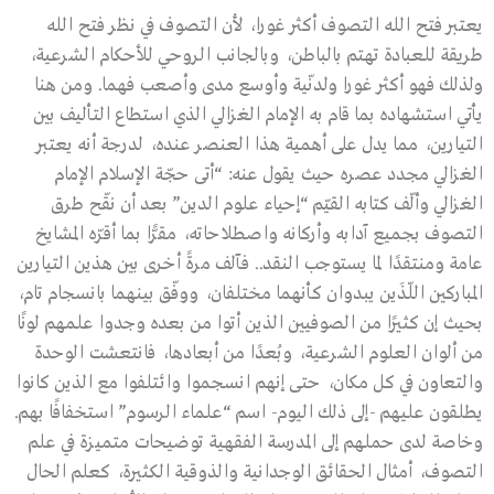
يعتبر فتح الله التصوف أكثر غورا، لأن التصوف في نظر فتح الله
طريقة للعبادة تهتم بالباطن، وبالجانب الروحي للأحكام الشرعية،
ولذلك فهو أكثر غورا ولدنّية وأوسع مدى وأصعب فهما. ومن هنا
يأتي استشهاده بما قام به الإمام الغزالي الذي استطاع التأليف بين
التيارين، مما يدل على أهمية هذا العنصر عنده، لدرجة أنه يعتبر
الغزالي مجدد عصره حيث يقول عنه: “أتى حجّة الإسلام الإمام
الغزالي وألّف كتابه القيّم “إحياء علوم الدين” بعد أن نقّح طرق
التصوف بجميع آدابه وأركانه واصطلاحاته، مقرًّا بما أقرّه المشايخ
عامة ومنتقدًا لما يستوجب النقد.. فآلف مرةً أخرى بين هذين التيارين
المباركين اللّذَين يبدوان كأنهما مختلفان، ووفّق بينهما بانسجام تام،
بحيث إن كثيرًا من الصوفيين الذين أتوا من بعده وجدوا علمهم لونًا
من ألوان العلوم الشرعية، وبُعدًا من أبعادها، فانتعشت الوحدة
والتعاون في كل مكان، حتى إنهم انسجموا وائتلفوا مع الذين كانوا
يطلقون عليهم -إلى ذلك اليوم- اسم “علماء الرسوم” استخفافًا بهم.
وخاصة لدى حملهم إلى المدرسة الفقهية توضيحات متميزة في علم
التصوف، أمثال الحقائق الوجدانية والذوقية الكثيرة، كعلم الحال