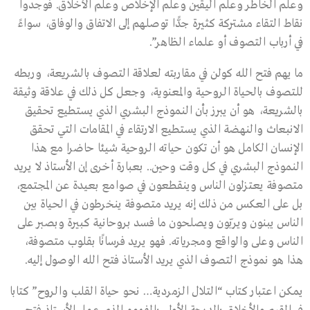
وعلم الخاطر وعلم اليقين وعلم الإخلاص وعلم الأخلاق. فوجدوا
نقاط التقاء مشتركة كثيرة جدًّا توصلهم إلى الاتفاق والوفاق، سواءً
في أرباب التصوف أو علماء الظاهر”.
ما يهم فتح الله كولن في مقاربته لعلاقة التصوف بالشريعة، وربطه
للتصوف بالحياة الروحية والمعنوية، وجعل كل ذلك في علاقة وثيقة
بالشريعة، هو أن يبرز بأن النموذج البشري الذي يستطيع تحقيق
الانبعاث والنهضة الذي يستطيع الارتقاء في المقامات التي تحقق
الإنسان الكامل هو أن تكون حياته الروحية شيئا حاضرا مع هذا
النموذج البشري في كل وقت وحين.. بعبارة أخرى إن الأستاذ لا يريد
متصوفة يعتزلون الناس وينقطعون في صوامع بعيدة عن المجتمع،
بل على العكس من ذلك إنه يريد متصوفة ينخرطون في الحياة بين
الناس يبنون ويربّون ويصلحون ما فسد بروحانية كبيرة وبصبر على
الناس وعلى والواقع ومجرياته. فهو يريد فرسانًا بقلوب متصوفة،
هذا هو نموذج التصوف الذي يريد الأستاذ فتح الله الوصول إليه.
يمكن اعتبار كتاب “التلال الزمردية… نحو حياة القلب والروح” كتابا