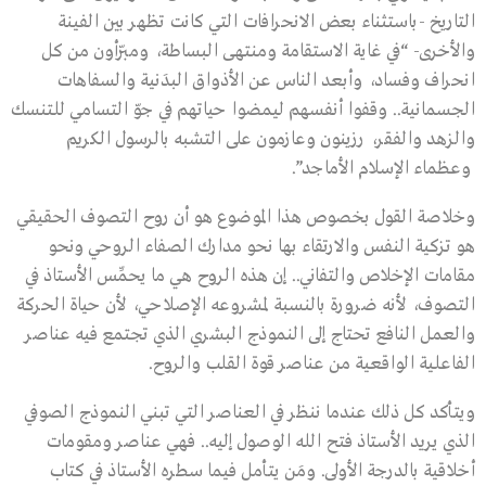
التاريخ -باستثناء بعض الانحرافات التي كانت تظهر بين الفينة
والأخرى- “في غاية الاستقامة ومنتهى البساطة، ومبرّأون من كل
انحراف وفساد، وأبعد الناس عن الأذواق البدَنية والسفاهات
الجسمانية.. وقفوا أنفسهم ليمضوا حياتهم في جوّ التسامي للتنسك
والزهد والفقر، رزينون وعازمون على التشبه بالرسول الكريم
وعظماء الإسلام الأماجد”.
وخلاصة القول بخصوص هذا الموضوع هو أن روح التصوف الحقيقي
هو تزكية النفس والارتقاء بها نحو مدارك الصفاء الروحي ونحو
مقامات الإخلاص والتفاني.. إن هذه الروح هي ما يحمِّس الأستاذ في
التصوف، لأنه ضرورة بالنسبة لمشروعه الإصلاحي، لأن حياة الحركة
والعمل النافع تحتاج إلى النموذج البشري الذي تجتمع فيه عناصر
الفاعلية الواقعية من عناصر قوة القلب والروح.
ويتأكد كل ذلك عندما ننظر في العناصر التي تبني النموذج الصوفي
الذي يريد الأستاذ فتح الله الوصول إليه.. فهي عناصر ومقومات
أخلاقية بالدرجة الأولى. ومَن يتأمل فيما سطره الأستاذ في كتاب