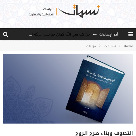
آخر الإضافات
من هو فتح الله كولن مؤسس حركة الخدمة؟
كيف نصل إلى أفق إنسان “هل من مزيد”؟
Home
تصنيفات
مؤلفات
الأستاذ عالما عارفا حكيما
مصادر العلم وسببه
النـزعة التجديدية عند الأستاذ فتح الله كولن
التصوف وبناء صرح الروح