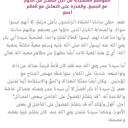
القواسم المشتركة من أجل التمكّن من الحوار
مع الجميع، والقدرة على التفاعل مع العالم
أجمع.
نعم، حظيَ سادتنا الخلفاء الراشدون بأعلى مرتبةٍ، إلا أنهم ليسوا
سواءً، والصحابة الكرام الذين جاؤوا من بعدهم -وكلهم سادتنا
وأرواحنا فداء لهم- ليسوا أقطابًا لفلكٍ واحد؛ فصُحبةُ سيدنا أبي بكر
رضي الله عنه لرسول الله صلى الله عليه وسلم معيةٌ مكللةٌ بمعية
الله؛ أي إنّ هذه المعيةَ كانت أيضًا مظهرًا من مظاهرِ معيةِ الله تعالى.
أما سيدنا عمر رضي الله عنه فقد كان قامةً فريدةً بفنائه عن ذاته
وتواضعه، شديدًا على الكفار، متواضعًا مهيض الجناح مع
المؤمنين… وكان أيضًا ممثّلًا للعدالة والحقّ والاستقامة أيّما تمثيل.
نعم، إنّ سيدنا أبا بكر أفضلُ إلا أن سيدنا عمر يفضله بفضائل خاصّة
والقاعدة أنه :”قد يتقدَّمُ المفضولُ على الفاضلِ ببعض الفضائل”.
أجل، أقول وأؤكد أنّه قد يتقدّمُ المفضولُ على الفاضل في بعض
الأمور؛ وهكذا سيدنا عثمان رضي الله عنه، كان يتقدّم غيره بعفته
وعصمته.