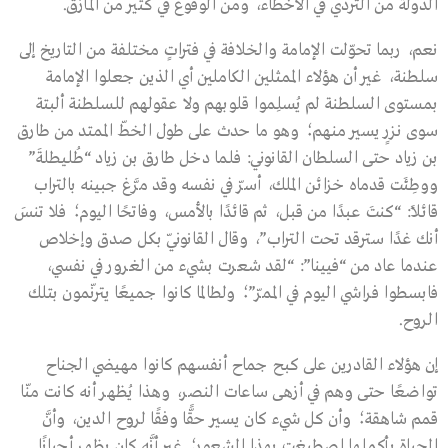
الدولةَ من التردّي في الأخطاء، ومن الوقوع في كثير من المآزق.
نعم، ربما تحوّلت الإمامة والخلافة في فتراتٍ مختلفة من التاريخ إلى
سلطنة، غير أن هؤلاء الممثلين الكاملين أي الذين جعلوا الإمامة
بمستوى السلطنة لم يُسلِموا قلوبهم ولا عقولهم للسلطنة ألبتة
سوى نزرٍ يسير منهم؛ وهو ما حدث على طول الخطّ الممتد من طارق
بن زياد حتى السلطان القانوني: فلما دخل طارق بن زياد “طُليطلةَ”
ووطِئَت قدماه خزائن الملك، أسرّ في نفسه وقد مرَّغ جبينه بالتراب
قائلًا: “كنتَ عبدًا من قبل، ثم قائدًا بالأمس، وفاتحًا اليوم؛ فلا تنسَ
أنك غدًا سترقد تحت التراب”، وقال القانونيّ بكل صدق وإخلاص
عندما عاد من “فيينا”: “لقد شعرت بشيء من الغرور في نفسي،
فابسطوا فراشي اليوم في الممرّ”؛ ولطالما كانوا جميعًا يترنّمون بتلك
الروح.
إن هؤلاء القادرين على كبح جماح أنفسهم كانوا مهيضي الجناح
تواضعًا حتى وهم في أزهى ساعات النصر، وهذا يُظهر أنه كانت منّا
قمم شاهقة؛ وأن كل شيء كان يسير حقًّا وفقًا لروح الدين، وأنَّ
الحياة بأكملها اصطبغت بهذا الشعور؛ غير أنَّه كان يظهر أحيانًا