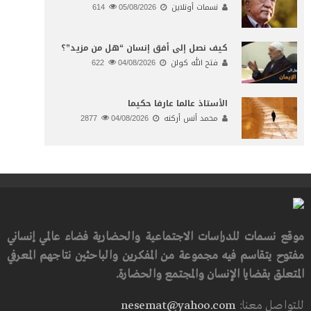
نسمات أونلاين
05/08/2026
614
كيف نصل إلى أفق إنسان “هل من مزيد”؟
فتح الله كولن
04/08/2026
622
الأستاذ عالما عارفا حكيما
محمد أنس أركنه
04/08/2026
2877
موقع نسمات للدراسات الاجتماعية والحضارية فضاء عالمي إنساني
مفتوح يتقاسم فيه مجموعة من المفكرين والباحثين نتاجهم المعرفي
المتعلق بقضايا الإنسان والمجتمع والحضارة.
للتواصل معنا:
nesemat@yahoo.com