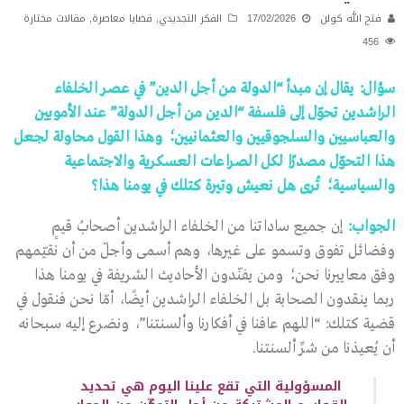
فتح الله كولن
17/02/2026
الفكر التجديدي
,
قضايا معاصرة
,
مقالات مختارة
456
سؤال: يقال إن مبدأ “الدولة من أجل الدين” في عصر الخلفاء
الراشدين تحوّل إلى فلسفة “الدين من أجل الدولة” عند الأمويين
والعباسيين والسلجوقيين والعثمانيين؛ وهذا القول محاولة لجعل
هذا التحوّل مصدرًا لكل الصراعات العسكرية والاجتماعية
والسياسية؛ تُرى هل نعيش وتيرة كتلك في يومنا هذا؟
الجواب:
إن جميع ساداتنا من الخلفاء الراشدين أصحابُ قيمٍ
وفضائل تفوق وتسمو على غيرها، وهم أسمى وأجلّ من أن نقيّمهم
وفق معاييرنا نحن؛ ومن يفنّدون الأحاديث الشريفة في يومنا هذا
ربما ينقدون الصحابة بل الخلفاء الراشدين أيضًا، أمّا نحن فنقول في
قضية كتلك: “اللهم عافنا في أفكارنا وألسنتنا”، ونضرع إليه سبحانه
أن يُعيذنا من شرِّ ألسنتنا.
المسؤولية التي تقع علينا اليوم هي تحديد