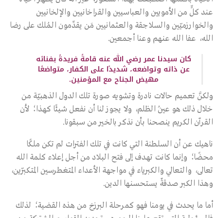
عند كلٍّ من الأمويين والعباسيين والقراخانيين والإلخانيين
والخوارزميّين والسلاجقة والعثمانيين مَن يقدِّمون الـمُلك على رضا
الله، عفا الله عنهم وعنا أجمعين.
كان سيدنا عمر رضي الله عنه قامةً فريدةً بفنائه
عن ذاته وتواضعه، شديدًا على الكفار، متواضعًا
مهيض الجناح مع المؤمنين.
ولكنَّ تعميم حالات نادرة وتشويه صورة تلك الدول الذهبيّة من
خلال ذلك هو عينُ الظلم، ولا يجوز لنا أن نفعل شيئًا كهذا؛ لأن
القرآن الكريم ينصحنا بأن نذكر بالخير من سبقونا.
ناهيك عن أن السلطنة التي كانت في تلك الفترات لم تكن ملكًا
محضًا؛ وإنما كانت تهدف إلى فتح البلاد من أجل إعلاء كلمة الله
تعالى، والتعالي والكبرياء في مواجهة الأعداء المتغطرسين المتكبّرين،
وهذا الكبر صدقةٌ يستحسنها الدين.
أما ما يحدث في يومنا فهو كمرحلة البرزخ من هذه القضية؛ لذلك