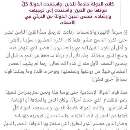
كانت الدولة خادمةً للدين، واستمدت الدولة كلَّ
قوتها من الدين، واستندت إلى توجيهه
وإرشاده، فحمى الدينُ الدولةَ من التردّي في
الأخطاء.
إنّ سرعةَ الانهيار والانحطاط ازدادت تدريجيًّا منذُ القرن الثامن عشر
حتى القرن التاسع عشر، فلما كان القرن العشرون سوِّينا بالأرض؛
ونأمل أن يكون القرنُ الحادي والعشرون العصرَ الذي ننهض فيه،
ونبلغ الذرى مجدّدًا، وقد تأتي أيام براقة ساطعة على نحوٍ ما قبل أن
ينصرم النصف الأول منه إن شاء الله تعالى، ربما لم يشهد العصر
العثماني شيئًا من روعتها وعظمتها! ونوجز ما قلناه وما يمكننا قوله
بعبارةٍ أخرى فنقول:
منذ قيام الدولة الإسلامية حتى يومنا هذا ونحن نمرّ بمراحل ذهبيّة
رغم الانقطاع الذي حدث أحيانًا، وكان الدين والخلافة أو الإمامة
أساسًا فيها، وكانت الدولة خادمةً للدين، واستمدت الدولة كلَّ
قوتها من الدين في تلك الفترات، واستندت إلى توجيهه وإرشاده،
وصار الدين مصدر النور للطرق التي ستمرّ بها الدولة؛ فحمى الدينُ