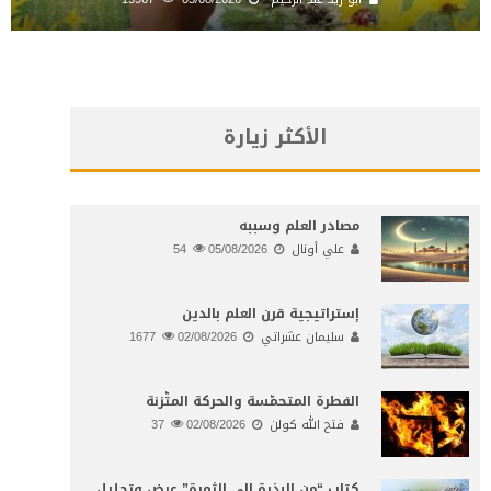
الأكثر زيارة
مصادر العلم وسببه
علي أونال
05/08/2026
54
إستراتيجية قرن العلم بالدين
سليمان عشراتي
02/08/2026
1677
الفطرة المتحمّسة والحركة المتّزنة
فتح الله كولن
02/08/2026
37
كتاب “من البذرة إلى الثمرة” عرض وتحليل