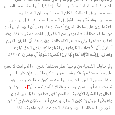
الشجرة النعمانية -كما ذكرنا سابقًا- إشارة إلى أن العثمانيين قادمون
وسيعملون في الدولة كما كان الصحابة رضوان الله عليهم
يعملون؛ وقد ذُكِر هذا القول في العصر السلجوقي قبل أن يظهر
العثمانيون على ساحة التاريخ أصلًا؛ وهذا يعني أن اليوم ليس أسوأ
من سابقه مطلقًا؛ فالنهوض من الحُفر إلى القمم ممكن دائمًا، وقد
تعقب مظاهرُ الرقي مظاهرَ الانحطاط؛ ويؤيد هذا أنّ القرآن الكريم
أشار إلى أنّ الأحداث التاريخية في تكرار دائمٍ، يقول الحق تبارك
وتعالى: ﴿وَتِلْكَ الأَيَّامُ نُدَاوِلُهَا بَيْنَ النَّاسِ﴾ (سُورَةُ آلِ عِمْرَانَ: 3/140).
ولو تناولنا القضية من وجهة نظر مختلفة لتبيّن أن الحوادث لا تسير
على خطّ مستقيم؛ فكل شيء يدور بشكلٍ دائري؛ فإن كان اليوم
عيدًا لبعض الناس، فلا ريب أن الغد سيكونُ عيدًا لآخرين، وهو ما
تحدث عنه أبو سفيان يوم أحدٍ قائلًا: “اَلْحَرْبُ سِجَالٌ”
[2]
، وهذا هو
الحال في القشرة الأرضية؛ فالقمم تغور فتغدو حفرًا حين تنهار،
وتغيضُ الجبال وتتكوّن البحار؛ وبدهيّ أنه ستتكوّن قممٌ في أماكن
أخرى في اللحظة نفسها، وهكذا الحوادث الاجتماعية دائمًا.