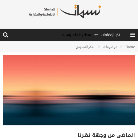
آخر الإضافات
مصادر العلم وسببه
النـزعة التجديدية عند الأستاذ فتح الله كولن
Home
موضوعات
الفكر التجديدي
من هو فتح الله كولن مؤسس حركة الخدمة؟
كيف نصل إلى أفق إنسان “هل من مزيد”؟
الأستاذ عالما عارفا حكيما
الماضي من وجهة نظرنا