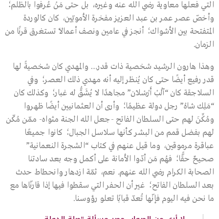
التي فعلها معاوية رضي الله عنه وغيره، بل حتى مَنْ عُرفوا بالظلم؛
وأخصّ عصر عمر بن عبد العزيز مفخرة الأمويّين، كان كالوردة
المتفتحة بين الأشواك؛ أنجز في عامين ونصف أعمالًا تستغرق قرنًا من
الزمان.
وهذا هارون الرشيد شخصية ذات قدر… والمهدي كان شخصيةً لها
قدر رفيع أيضًا حتى كان يُنظر إليه أنه مهدي ذلك العصر؛ وفي
السلاجقة كان “آلْبْ أَرْسْلَان” مجاهدًا لا يُشَقُّ له غبار؛ وكذلك كان
“مَلِك شاهْ” رجل دولة عظيمًا؛ وأرى أن العثمانيين أيضًا ظهروا
ومُكِّنَ لهم حتى السلطان الفاتح -جعل الله الجنة مثواه- ممّن مُكّن
لهم بفضل قمم من البشر كأنها سلاسل الجبال؛ كانوا جميعًا
عباقرة مرموقين، وما قيل عنهم في كتاب “الشجرة النعمانية”
صحيحٌ حقًّا؛ فهُم مَن أدّوا الأمانة على أكمل وجه بعد سادتنا
الصحابة الكرام رضي الله عنهم. نعم، ثمّة ازدهار وانحطاط حدث
بعد السلطان الفاتح؛ غير أن الحفر التي سقطوا فيها إذا قارنّاها مع
ما نحن فيه اليوم فإنّها تُعدّ قبابًا تعلو رؤوسنا.