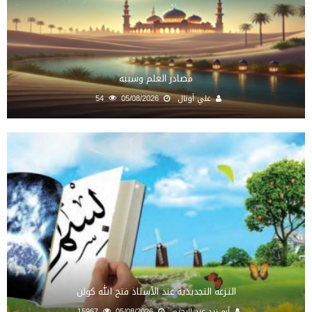
مصادر العلم وسببه
علي أونال
05/08/2026
54
النـزعة التجديدية عند الأستاذ فتح الله كولن
أبو زيد عبد الرحيم
05/08/2026
15967