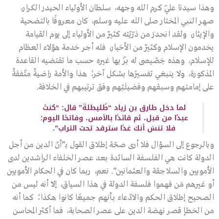
وهذا سيدنا عليّ كرم الله وجهه، سلطان الأولياء الحيدر الكرار،
صهر النبي المختار صلى الله عليه وسلم، كان معروفًا بالتضحية
والإيثار، ولقد انحدرَ من ذرّيّته كثيرٌ من الأولياء إلى يوم القيامة
يخدمون الإسلام وكثيرٌ من الأخيار، فله أجر خدمة هؤلاء العظام
للإسلام، وهذه خِصّيصى له بزّ بها غيره حسب ما تقتضيه القاعدة
المذكورة، ولا ينبغي تفسيرُها بشكل آخر؛ هذا والأمة راضيةٌ متّفقةٌ
على إمامتهم وسبقهم وفضيلتِهم وفق ترتيبهم في الخلافة.
لما دخل طارق بن زياد “طُليطلةَ” قال: “كنتَ
عبدًا من قبل، ثم قائدًا بالأمس، وفاتحًا اليوم؛
فلا تنسَ أنك غدًا سترقد تحت التراب”.
وبالرجوع إلى السؤال فلا أرى صحّة إطلاق القول بـ”أنّ الدين من أجل
الدولة كانت هي الفلسفة السائدة بعد عصر الخلفاء الراشدين لدى
الأمويين والسلاجقة والعثمانين”. نعم، ربما كان في الحكام الأمويين
أو غيرهم مَن فهموا فلسفة الدولة في هذا السياق، إلّا أنه ليس من
الصحيح إطلاق الحكم والادّعاء بـأنهم جميعًا كانوا هكذا؛ كما أنه
من الخطإ قصر نهضة الدين على عصر الصحابة، فما أكثر المحاسن