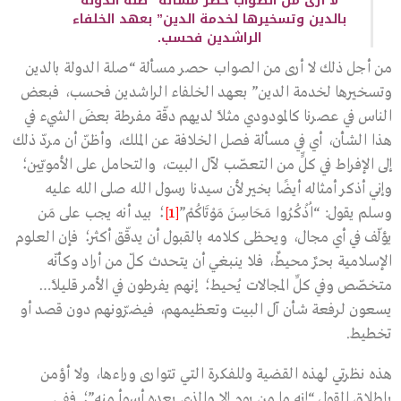
لا أرى من الصواب حصر مسألة “صلة الدولة
بالدين وتسخيرها لخدمة الدين” بعهد الخلفاء
الراشدين فحسب.
من أجل ذلك لا أرى من الصواب حصر مسألة “صلة الدولة بالدين
وتسخيرها لخدمة الدين” بعهد الخلفاء الراشدين فحسب، فبعض
الناس في عصرنا كالمودودي مثلًا لديهم دقّة مفرطة بعضَ الشيء في
هذا الشأن، أي في مسألة فصل الخلافة عن الملك، وأظنّ أن مردّ ذلك
إلى الإفراط في كلٍّ من التعصّب لآل البيت، والتحامل على الأمويّين؛
وإني أذكر أمثاله أيضًا بخير لأن سيدنا رسول الله صلى الله عليه
وسلم يقول: “اُذْكُرُوا مَحَاسِنَ مَوْتَاكُمْ”
[1]
؛ بيد أنه يجب على مَن
يؤلّف في أي مجال، ويحظى كلامه بالقبول أن يدقّق أكثر؛ فإن العلوم
الإسلامية بحرٌ محيطٌ، فلا ينبغي أن يتحدث كلّ من أراد وكأنّه
متخصّص وفي كلِّ المجالات يُحيط؛ إنهم يفرطون في الأمر قليلًا…
يسعون لرفعة شأن آل البيت وتعظيمهم، فيضرّونهم دون قصد أو
تخطيط.
هذه نظرتي لهذه القضية وللفكرة التي تتوارى وراءها، ولا أؤمن
بإطلاق القول “إنه ما من يوم إلا والذي بعده أسوأ منه”؛ ففي