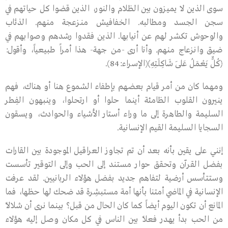
سوى الذين لا يميزون بين الظلام والنور، الذين قضوا كل حياتهم في
سجن الجسد ومطالبه. الخفافيش منـزعجة منهم. الذئاب
والوحوش تكشر لهم عن أنيابها. الذين فقدوا رشدهم وصوابهم في
ضيق وانزعاج منهم. وأنا أرى -من جهة- هذا أمراً طبيعياً، وأقول:
﴿كُلٌّ يَعْمَلُ عَلَى شَاكِلَتِهِ﴾(الإسراء:84).
ومهما كان من أمر قيام بعضهم بإطفاء الشموع هنا أو هناك، فهم
ينيرون القلوب الظامئة أينما حلوا أو ارتحلوا، وينبهون الفِطر
السليمة والطاهرة إلى ما وراء أستار الأشياء والحوادث، ويسقون
السجايا السليمة القيم الإنسانية.
إنني على يقين بأنه بعد أن تم تجاوز العراقيل الموجودة بين القارات
بفضل القرآن وتحقق حوار مستند إلى الحب وإلى التوقير تأسست
وستتأسس أرضية لتفاهم جديد بفضل هؤلاء الربانيين. لقد عرفت
الإنسانية في الماضي أمتنا بأنها أمة مستبشِرة قد ضحك لها حظها، فما
المانع أن تكون اليوم أيضاً كما كان الحال من قبل؟ بينما نرى أن شلالاً
من الحب بدأ يهدر فعلاً بين الناس في كل مكان وصل إليه هؤلاء