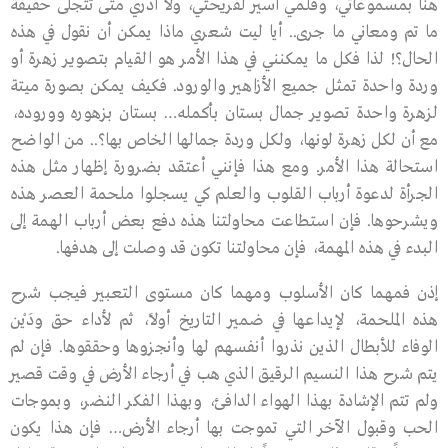
هنا بمسموعاتي، وقلمي أسير لقريحتي، ولا أدري متى تتجلى حقيقة
ما تم ومعاني ما جرى.. أيا ليت شعري ماذا يمكن أن نقول في هذه
الحال؟! لذا فكل ما يمكنني في هذا الأمر هو القيام بتصوير زهرة أو
وردة واحدة تمثل جميع الأزاهير والورود. فكيف يمكن بصورة ميتة
لزهرة واحدة تصوير جمال بستان بأكمله… بستان بزهوره ووروده،
مع أن لكل زهرة لونها، ولكل وردة جمالها الخاص بها؟.. من الواضح
استحالة هذا الأمر. ومع هذا فإنني أعتقد بضرورة إظهار مثل هذه
الجرأة لدعوة أرباب القلوب والعلم كي يسجلوا ملحمة العصر هذه
ويشرحوها. فإن استطاعت محاولتنا هذه دفع بعض أرباب الهمة إلى
البدء في هذه المهمة، فإن محاولتنا تكون قد وصلت إلى هدفها.
إذن فمهما كان الأسلوب ومهما كان مستوى التعبير فيجب شرح
هذه الملحمة، لإيداعها في ضمير التاريخ أولاً، ثم لأداء حق ودَيْن
الوفاء للأبطال الذين نذروا أنفسهم لها وأنجزوها وحققوها. فإن لم
يتم شرح هذا النسيم الرقيق الذي هب في أرجاء الأرض في وقت قصير
ولم تتم الإشادة بهذا الهواء الدافئ، وبهذا الفكر النضر، وبموجات
الحب وقبول الآخر التي تموجت بها أرجاء الأرض… فإن هذا يكون