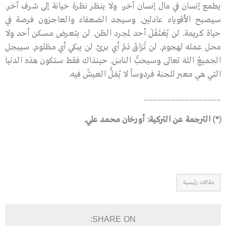
يطمع إنسان في مال إنسان آخر، ولا ينظر نظرة خيانة إلى شرف آخر.
سيصبح الأقوياء عادلين. وسيجد الضعفاء والعاجزون فرصة في
حياة كريمة. لن يُعْتَقَلَ أحد لمجرد الظن. لن يتعرض مسكن أحد ولا
محل عمله لهجوم. لن تُرَاقَ دَمُ أي برئ. لن يبكي أي مظلوم. سيبجل
الجميعُ اللهَ تعالى وسيحبُّ الناسَ. حينذاك فقط ستكون هذه الدنيا
التي هي معبر للجنة فردوساً لا يُمَلُّ العيشُ فيه.
_________________
(*) الترجمة عن التركية: أورخان محمد علي.
مقالات رئيسية
SHARE ON: