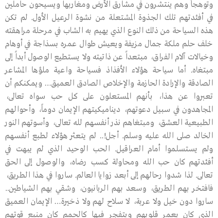
وتوهجاً وهم ينتشرون في مشارق الأرض ومغاربها ويسيحون حاملين
في أفئدتهم تلك الجذوة المشتعلة من نشوة الرعيل الأول. لم تكن
هذه السياحة من ذلك النوع الذي يهيم به الشاب في مرحلة مراهقته
خلف حلم ملكة جمال مزيفة ويعيش طوال عمره بسذاجة في أوهام
وخيالات آلام الفراق، مبتعداً عن ذاتيته ولا يستطيع الوصول أبداً إلى
مبتغاه. أما سياحة هؤلاء الأفذاذ فسياحة واعية ملؤها المشاعر
الصادقة والإرادة الحازمة والإخلاص الصادق العميق… ويمكنكم أن
تعبروا عن هذا، بأنهم المستعلون على كل حب سواه تعالى،
المجاهدون في سبيل دعوتهم، ديناميكيتهم الإيمان دوماً، وأحوالهم
الطبيعية العشق، ومبتغاهم نذر أنفسهم لله تعالى، وأسوتهم النور
الخالد صلى الله عليه وسلم. أجل!.. لم يتعثر هؤلاء لطبع أنفسهم
ولم يستسلموا أمام العراقيل. الحب الوحيد الذي لم يبهت في
أفئدتهم كان حب الله ومحاولة كسب رضاه، والوصول إلى الحق
تعالى. لذا شدوا رحالهم إلى أبعد زوايا العالم. ساروا في هذا الطريق،
فافتخر بهم الطريق، وسعد بهم الربانيون، وشقي بهم الشياطين..
ساروا دون خيل ولا عربة، لا سلاح لهم ولا ذخيرة… الإيمان العميق
الذي كان يعمر قلوبهم ويتفجر فيها كالحمم كان منبع قوتهم