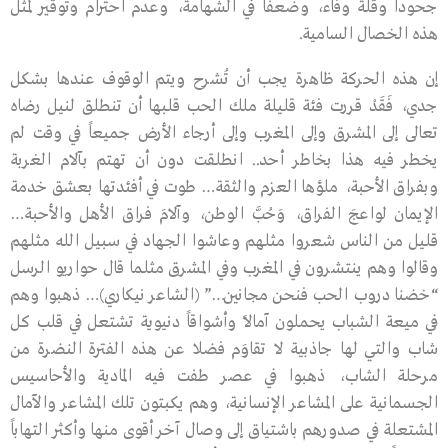
جحوداً وقلة وفاء، وضعفاً في الشهامة، وعدم احترام وتوقير لمثل
هذه الخصال السامية.
إن هذه الحركة ظاهرة يجب أن تُشرح ويتم الوقوف عندها بشكل
جدي، فَقَدْ قررت فئة قليلة ملك الحب قلبها أن تنطلق لنيل رضاه
تعالى إلى المشرق وإلى المغرب وإلى أرجاء الأرض جميعاً في وقت لم
يخطر فيه هذا بخاطر أحد.. انطلقت دون أن تهتم بآلام الغربة
وبفراق الأحبة، ملؤها العزم والثقة… طوت في أفئدتها بعشق خدمة
الإيمان لواعجَ الفراق، وَحُبَّ الوطن، وآلامَ فراق الأهل والأحبة…
قليل من الناس شعروا مثلهم وعاشوا الجهاد في سبيل الله مثلهم
وقالوا وهم ينتشرون في المغرب وفي المشرق مثلما قال حواريو الرسل
“خضنا دروب الحب فنحن مجانين…” (الشاعر نيكاري)… ذهبوا وهم
في ميعة الشباب يحملون آمالاً وأشواقاً دنيوية تشتعل في قلب كل
شاب والتي لها جاذبية لا تقاوَم فضلا عن هذه الفترة النضرة من
مرحلة الشاب، ذهبوا في عصر طفت فيه المادية والأحاسيس
الجسمانية على المشاعر الإنسانية، وهم يكبتون تلك المشاعر والآمال
المشتعلة في صدورهم باشتياق إلى وصال آخر أقوى منها وأكثر التهاباً