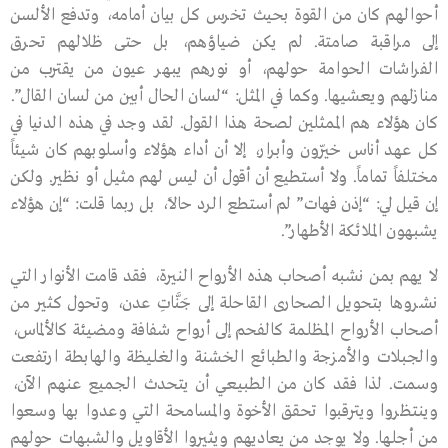
أحوالهم كان من القوة بحيث تخرس كل بيان أمامه، وتدفع الألسن
إلى مراقبة صامتة. لم يكن ضياؤهم، بل حتى ظلالهم تحرق
الفراشات الحوامة حولهم، أو نورهم يبهر عيون من يقترب من
منازلهم ويعشيها. وكما في المثل: “لسان الحال أبين من لسان القال”.
كان هؤلاء هم الممثلين لصحة هذا القول. لقد وجد في هذه الدنيا في
كل عهد أناس خيّرون وأبرار، إلا أن أداء هؤلاء وأسلوبهم كان شيئاً
مختلفاً تماماً. ولا أستطيع أن أقول أن ليس لهم مثيل أو نظير. ولكن
إن قيل لي: “إذن فهات” لم أستطع الرد حالاً، بل ربما قلت: “إن هؤلاء
يشبهون الملائكة الأطهار”.
لا يهم بمن نشبه أصحاب هذه الأرواح النيرة، فقد قامت الأنوار التي
نشروها بتحويل الصحارى القاحلة إلى جَنَّاتِ عدن، وتحول كثير من
أصحاب الأرواح المظلمة كالفحم إلى أرواح شفافة ومضيئة كالألماس،
والجبلات والأمزجة والطبائع الخشنة والغليظة والهابطة ارتفعت
وسمت. لذا فقد كان من الطبيعي أن يتحدث الجميع عنهم الآن،
وينتظروا ويترقبوا تحقق الأخوة والمسامحة التي وعدوا بها وسعوا
من أجلها. ولا يوجد من يعاديهم ويثيروا الأقاويل والشبهات حولهم