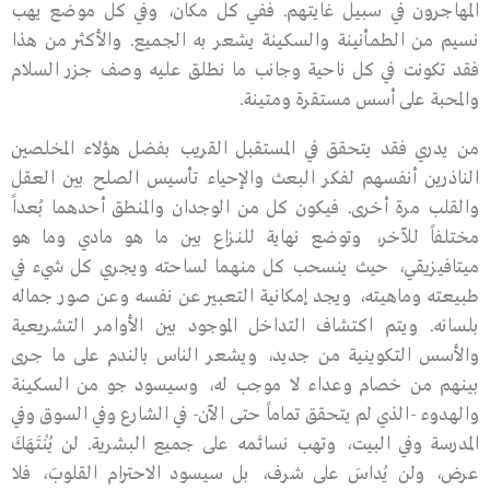
المهاجرون في سبيل غايتهم. ففي كل مكان، وفي كل موضع يهب
نسيم من الطمأنينة والسكينة يشعر به الجميع. والأكثر من هذا
فقد تكونت في كل ناحية وجانب ما نطلق عليه وصف جزر السلام
والمحبة على أسس مستقرة ومتينة.
من يدري فقد يتحقق في المستقبل القريب بفضل هؤلاء المخلصين
الناذرين أنفسهم لفكر البعث والإحياء تأسيس الصلح بين العقل
والقلب مرة أخرى. فيكون كل من الوجدان والمنطق أحدهما بُعداً
مختلفاً للآخر، وتوضع نهاية للنـزاع بين ما هو مادي وما هو
ميتافيزيقي، حيث ينسحب كل منهما لساحته ويجري كل شيء في
طبيعته وماهيته، ويجد إمكانية التعبير عن نفسه وعن صور جماله
بلسانه. ويتم اكتشاف التداخل الموجود بين الأوامر التشريعية
والأسس التكوينية من جديد، ويشعر الناس بالندم على ما جرى
بينهم من خصام وعداء لا موجب له، وسيسود جو من السكينة
والهدوء -الذي لم يتحقق تماماً حتى الآن- في الشارع وفي السوق وفي
المدرسة وفي البيت، وتهب نسائمه على جميع البشرية. لن يُنْتَهَكَ
عرض، ولن يُداسَ على شرف، بل سيسود الاحترام القلوبَ، فلا