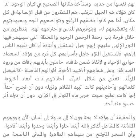
بهم نفسها من جديد، وستأخذ مكانها الصحيح في كيان الوجود. لذا
كان هؤلاء هم الجيل المرتقب. هم المنتظرون من قبل الإنسانية في كل
مكان.. أما هم كانوا بخلقهم الرفيع وبتواضعهم الجم وبعبوديتهم
لله وتعظيمهم له، وبتوقيرهم للناس واحترامهم لهم، ينتظرون من
خلال فرجة باب رحمة الرحمن الرحيم واللحظة التي سينهمر فيها
النور الإلهي عليهم. إنهم جيل المستقبل وأَبناءَهُ أيا كان تقييم الناس
إياهم، فالمستقبل المنوّر حامل بأسرارهم. كل فرد من هؤلاء السعداء
حواري الإحياء والإنقاذ ضمن طاقته، حاملين بأيديهم باقات من ورود
الصداقة، وعلى شفاههم أناشيد الأخوة. أقوالهم الفاصلة -كالفيصل
المهنَّد- تغذَّى من شلاّل القرآن، أحاديثهم ذات أبعاد أخروية.
كلماتهم وأحاديثهم كانت تبيد الظلام وتزيله دون أن تجرح أحداً.
إنها كانت تطبع صوت خرير ماء الكوثر في الآذان، دون أن تترك أثر
حسرةٍ عند أحد.
والحقيقة أن هؤلاء لا يحتاجون لا إلى يد ولا إلى لسان، لأن وجوههم
المتلألئة كالمشاعل تُذكر بالله أينما حلوا وأينما وجدوا وأينما أقاموا،
وأن السحر المترشح من سيماهم الطاهرة والمعاني الناضحة من