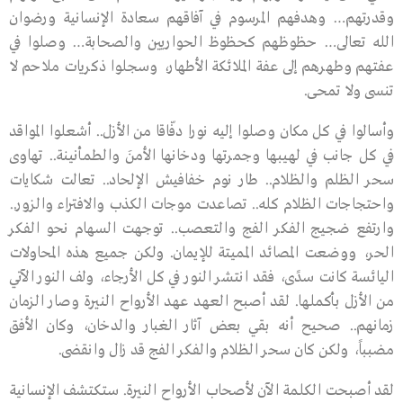
وقدرتهم… وهدفهم المرسوم في آفاقهم سعادة الإنسانية ورضوان
الله تعالى… حظوظهم كحظوظ الحواريين والصحابة… وصلوا في
عفتهم وطهرهم إلى عفة الملائكة الأطهار، وسجلوا ذكريات ملاحم لا
تنسى ولا تمحى.
وأسالوا في كل مكان وصلوا إليه نورا دفّاقا من الأزل.. أشعلوا المواقد
في كل جانب في لهيبها وجمرتها ودخانها الأمنَ والطمأنينة.. تهاوى
سحر الظلم والظلام.. طار نوم خفافيش الإلحاد.. تعالت شكايات
واحتجاجات الظلام كله.. تصاعدت موجات الكذب والافتراء والزور..
وارتفع ضجيج الفكر الفج والتعصب.. توجهت السهام نحو الفكر
الحر، ووضعت المصائد المميتة للإيمان. ولكن جميع هذه المحاولات
اليائسة كانت سدًى، فقد انتشر النور في كل الأرجاء، ولف النور الآتي
من الأزل بأكملها. لقد أصبح العهد عهد الأرواح النيرة وصار الزمان
زمانهم.. صحيح أنه بقي بعض آثار الغبار والدخان، وكان الأفق
مضبباً، ولكن كان سحر الظلام والفكر الفج قد زال وانقضى.
لقد أصبحت الكلمة الآن لأصحاب الأرواح النيرة. ستكتشف الإنسانية