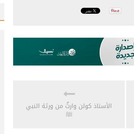
الأستاذ كولن وارثٌ من ورثة النبي
ﷺ