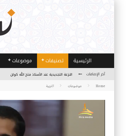
الرئيسية
تصنيفات
موضوعات
النـزعة التجديدية عند الأستاذ فتح الله كولن
آخر الإضافات
من هو فتح الله كولن مؤسس حركة الخدمة؟
Home
موضوعات
التربية
كيف نصل إلى أفق إنسان “هل من مزيد”؟
الأستاذ عالما عارفا حكيما
مصادر العلم وسببه