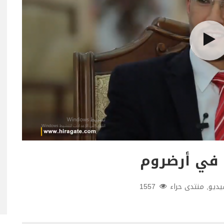
 في أرضروم
يديو
,
منتدى حراء
1557