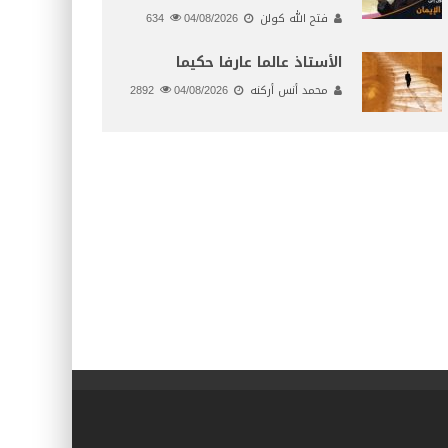
فتح الله كولن
04/08/2026
634
الأستاذ عالما عارفا حكيما
محمد أنس أركنه
04/08/2026
2892