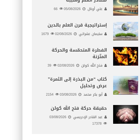
مصادر العلم وسببه
علي أونال
05/08/2026
66
إستراتيجية قرن العلم بالدين
سليمان عشراتي
02/08/2026
1679
الفطرة المتحمّسة والحركة
المتّزنة
فتح الله كولن
02/08/2026
39
كتاب “من البذرة إلى الثمرة”
عرض وتحليل
أبو بكر محمد
03/08/2026
2154
حقيقة حركة فتح الله كولن
عبد القادر الإدريسي
03/08/2026
17378