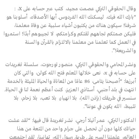
وقال الحقوقي التركي عصمت مجيد، كتب عبر حسابه على X، :
“بارك الله فيك، ليسكنك الله الفردوس. أيها الأصدقاء، أسلوبنا هو
شرفنا! سيكون هناك من يكتبون أشياء سلبية عن وفاة معلمنا،
فليكن صمتكم تجاههم ثقتكم وكرامتكم، لا تجيبوهم أبدًا! استمروا
في العمل كما تعلمنا من معلمنا بالالتزام بالقرآن والسنة
والشريعة!”.
ونشر المحامي والحقوقي التركي، منصور تورجوت، سلسلة تغريدات
على حسابه في x، نعى خلالها المعلم فتح الله كولن، والتي كان
أبرزها: “أصبحنا يتامى، 86 عامًا من المعاناة والحياة المليئة بالخدمة
انتهت في بلد أجنبي، أستاذي العزيز، كنت أعظم نعمة لنا في الحياة.
سنسير في طريقك (بإذن الله)، بلا انهيار، بلا تعب، بلا زحام، بلا
تثبيط، الله يكون في عوننا”.
الدكتور التركي، عمر أتيلا أرجي، نشر تغريدة قال فيها: “لقد عشت
حياتك كلها دون أن تحصل على جرام واحد من المتعة من هذا
العالم، علمتنا السير على طريق رسول الله، تهانينا، لقد اجتمعت