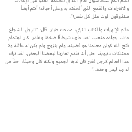
أعلم أنكم ستحاسبون أمام الله في المحكمة العليا على الإهانات
والافتراءات والقمع الذي ألحقته به وعلى أحبائه! أنتم أيضاً
ستذوقون الموت مثل كل نفس!”.
عالم الإلهيات والكاتب التركي، مدحت طيار، قال: “الرجل الشجاع
مات، جواده متعب، لقد حارب شيطانًا ضخمًا وغادر، كان اهتمام
فتح الله كولن معلمنا هو قضيته. ولم يتزوج ولم يكن له عائلة ولا
ممتلكات دنيوية، حتى أننا نقدم تعازينا لبعضنا البعض، لقد ترك
هذا العالم كرجل فقير كان لديه الجميع ولكنه كان وحيدًا، حقاً من
له رب ليس وحده…”.