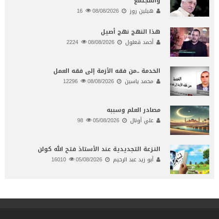
والمجتمع
هيلين روز
08/08/2026
16
هذا النهج نهج أصيل
أحمد قعلول
08/08/2026
2224
الخدمة ..من فقه الأزمة إلى فقه العمل
محمد ياسين
08/08/2026
12296
مصادر العلم وسببه
علي أونال
05/08/2026
98
النـزعة التجديدية عند الأستاذ فتح الله كولن
أبو زيد عبد الرحيم
05/08/2026
16010