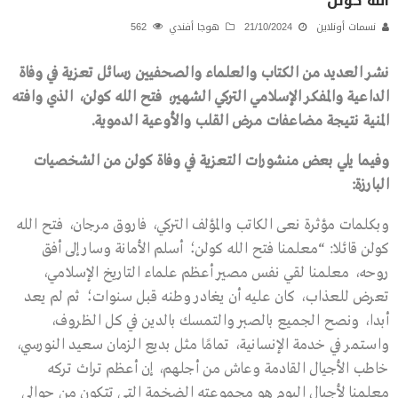
الله كولن
نسمات أونلاين
21/10/2024
هوجا أفندي
562
نشر العديد من الكتاب والعلماء والصحفيين رسائل تعزية في وفاة
الداعية والمفكر الإسلامي التركي الشهير، فتح الله كولن، الذي وافته
المنية نتيجة مضاعفات مرض القلب والأوعية الدموية.
وفيما يلي بعض منشورات التعزية في وفاة كولن من الشخصيات
البارزة:
وبكلمات مؤثرة نعى الكاتب والمؤلف التركي، فاروق مرجان، فتح الله
كولن قائلا: “معلمنا فتح الله كولن؛ أسلم الأمانة وسار إلى أفق
روحه، معلمنا لقي نفس مصير أعظم علماء التاريخ الإسلامي،
تعرض للعذاب، كان عليه أن يغادر وطنه قبل سنوات؛ ثم لم يعد
أبدا، ونصح الجميع بالصبر والتمسك بالدين في كل الظروف،
واستمر في خدمة الإنسانية، تمامًا مثل بديع الزمان سعيد النورسي،
خاطب الأجيال القادمة وعاش من أجلهم، إن أعظم تراث تركه
معلمنا لأجيال اليوم هو مجموعته الضخمة التي تتكون من حوالي