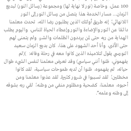
100 عمل، وخاصة (نور لا نهاية لها) ومجموعة (رسائل النور) لبديع
الزمان… مسار الخدمة هذا يتصل من رسائل النور إلى النور
اللانهائي؛ إنه طريق أولئك الذين يطلبون رضا الله، تحدث معلمنا
دائمًا عن النور والإضاءة والنور وإعطاء الحياة للناس، واليوم يطلب
الهداية من ربه حتى لمن يرددون الظلمات والشر، ولم يتمنى لهم
حتى الأذى، وأنا أحد الشهود على هذا، كان بديع الزمان سعيد
النورسي يقول لتلاميذه الذين كانوا معه في رحلة وفاته: )(لم
يفهموني، ظنوا أنني سياسي) وقد تعرض معلمنا لنفس الشيء طوال
حياته، لم يفهموه، ظنوا أن لديه طموحات سياسية، لقد كانوا
مخطئين؛ لقد تسببوا في شرور كثيرة. لقد عذبوا معلمنا ومن
أحبوه، معلمنا، كضحية ومظلوم منفي من وطنه؛ لقي ربه بشوقه
إلى وطنه وعلمه”.