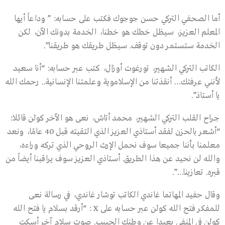
أما الصحفي التركي حسن جوجوك فكتب على حسابه: ” وداعاً أيها
المعلم العزيز، سيظل خطك هو خطنا، الخدمة بدونك الآن، لكن
الخدمة ستستمر دون توقف. سيظل طريقك هو طريقنا”.
الكاتب التركي الشهير، تورغوت أوزال، كتب عبر حسابه: “أنا سعيد
لأنني عرفتك… أنقذتنا من الإسلاموية وعلمتنا الإنسانية.. رحمك الله
يا أستاذ”.
جراح القلب التركي الشهير، محمد أتاش، نعى هو الآخر كولن قائلا:
“أشعر بالحزن لفقد أستاذي العزيز الذي التقيته قبل 40 عامًا، ونعد
معلمنا بأننا جميعا سوف نحمل الإرث الروحي الذي تركه وراءه،
والله لن نحيد عن هذا الطريق. أستاذي العزيز سوف يراقبنا أيضاً من
قبره. تعازينا…”.
وقال حفيد المهاتما غاندي الكاتب توشار غاندي، في رسالة نعى
للمفكر فتح الله كولن عبر حسابه على X : “أرقد بسلام يا فتح الله
كولن في المنفى بعيدا عن وطنك الحبيب. صوت سلام آخر أسكت