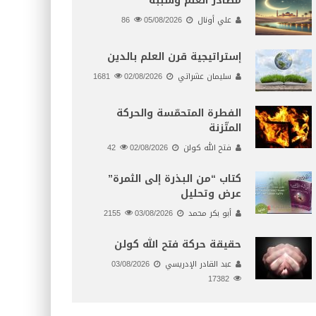
مصادر العلم وسببه
علي أونال
05/08/2026
86
إستراتيجية قرن العلم بالدين
سليمان عشراتي
02/08/2026
1681
الفطرة المتحمّسة والحركة
المتّزنة
فتح الله كولن
02/08/2026
42
كتاب “من البذرة إلى الثمرة”
عرض وتحليل
أبو بكر محمد
03/08/2026
2155
حقيقة حركة فتح الله كولن
عبد القادر الإدريسي
03/08/2026
17382