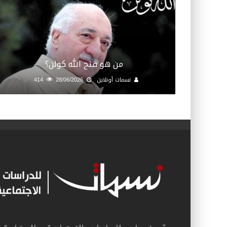
من هو فتح الله كولن؟
نسمات أونلاين
28/06/2026
414