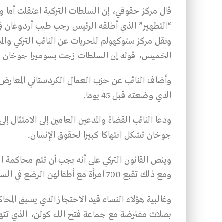
قال مركز حقوقي، إن السلطات التركية اعتقلت أم
“التطهير” الذي أطلقه الرئيس رجب طيب أردوغان في أع
ونقل مركز ستوكهولم للحريات عن النائب التركي وال
الخميس، قوله إن السلطات زجت بسوميرا جوخان ورض
وأضاف النائب عن حزب العمال الكردستاني المعارض أ
الذي وضعته قبل 45 يوما.
ودعا النائب القضاة والمدعين العامين إلى الامتثال 
جوخان تشكل انتهاكا كبيرا لحقوق الإنسان.
وينص القانون التركي على أنه يجب أن تتم محاكمة 
ومع ذلك تقبع 700 امرأة مع أطفالهن الرضع في السجن بتهم التورط بمحاولة الانقلاب قبل 3 أعوام تقريبا.
وغالبية هؤلاء النساء قيد الاحتجاز الذي يسبق المح
بصلات مفترضة مع جماعة فتح الله كولن، الذي تتهم