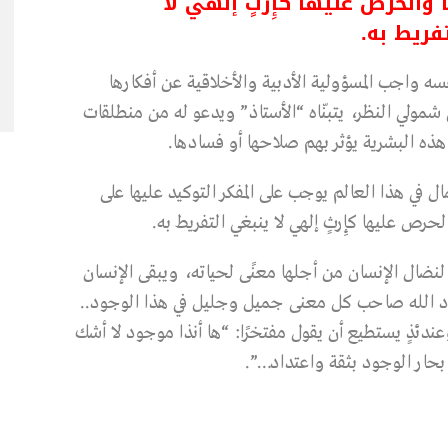
والحرص عليها كإِرثٍ إلهي لا
فريط به.
ه واجب المسؤولية الأدبية والأخلاقية عن أفكارها
ي شمولي النظر، يتبنّاه “الأستاذ” ويدعو له من منطلقات
ن هذه البشرية يؤثر بهم صلاحها أو فسادها.
 في هذا العالم يوجب على المفكر التوكيد عليها على
ص عليها كإِرثٍ إلهي لا ينبغي التفريط به.
نضال الإنسان من أجلها معنًى لحياته، ويبقى الإنسان
ه بوجود الله صاحب كل معنى جميل وجليل في هذا الوجود..
ئذٍ يستطيع أن يقول مفتخرًا: “ها أنذا موجود لا أشك
بحار الوجود بثقة واعتداد…”.