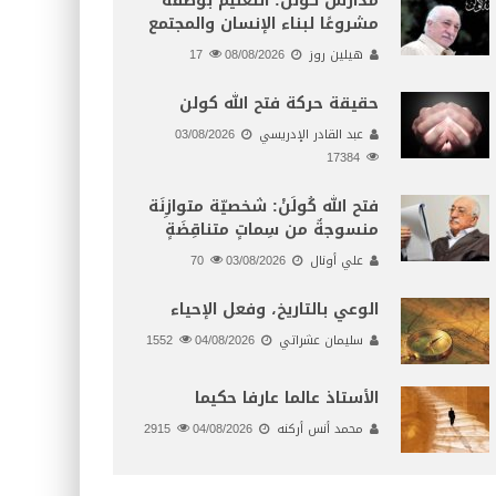
مدارس كولن: التعليم بوصفه
مشروعًا لبناء الإنسان والمجتمع
هيلين روز
08/08/2026
17
حقيقة حركة فتح الله كولن
عبد القادر الإدريسي
03/08/2026
17384
فتح الله كُولَنْ: شخصيّة متوازِنَة
منسوجةٌ من سِماتٍ متناقِضَةٍ
علي أونال
03/08/2026
70
الوعي بالتاريخ، وفعل الإحياء
سليمان عشراتي
04/08/2026
1552
الأستاذ عالما عارفا حكيما
محمد أنس أركنه
04/08/2026
2915