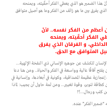
أنّ هذا الضمير هو الذي يعطي الفكر أحقّيته، ويمنحه
 الذي يفرق بين ما هو زائف من الفكر وما هو أصيل متوافق
 أعظم من الفكر نفسه.. لأنّ
 الفكر أحقّيته، ويمنحه
الداخلي، و الفرقان الذي يفرق
صيل المتوافق مع الحق
.
الإنسان للكشف عن جوهره الإنساني ذي النفخة الإلهية…
فتح آفاقًا عالية وواسعة في الفكر والحياة.. ومن هنا دعا
عجازية عظيمة المصداقية، وكونية في أبعادها، وإنسانية في
ن كطاقة تنوير، وقوة تغيير… ومن ثمة حاول أن يجيب: لماذا
من كتب ورجال…؟!
 “ضمير الفكر” عنده.