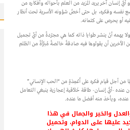
 إنسان آخر يريد المزيد من العلم بأحواله وأفكاره من
يضع نفسه وفكره، بل حتى أخصَّ شؤونه الأسرية تحت أنظار
يه أو يحرص على كتمانه.
ا يهمه أنْ ينشر طوايا ذاته كما هي مجرّدةً من أيِّ تجميل
 الآخرين أن يقولوها فيه صادقةً خالصةً مُبَرَّأةً من الظلم
ا من أجل قيام فكره على أَعْمِدَةٍ من “الحب الإنساني”
نده -أيُّ إنسان- طاقة خَلاَّقية إعجازية ينبغي التعامل
 عنده، ويأخذ منه أفضل ما عنده.
العدل والخير والجمال في هذا
يد عليها على الدوام، وتحميل