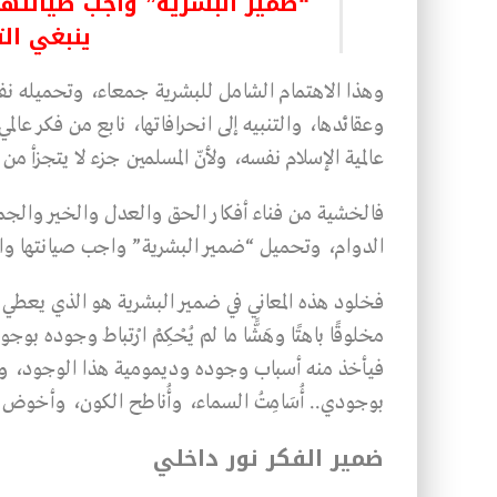
“ضمير البشرية” واجب صيانتها 
ينبغي الت
وهذا الاهتمام الشامل للبشرية جمعاء، وتحميله نفس
وعقائدها، والتنبيه إلى انحرافاتها، نابع من فكر عالم
عالمية الإسلام نفسه، ولأنّ المسلمين جزء لا يتجزأ م
فالخشية من فناء أفكار الحق والعدل والخير والجمال
الدوام، وتحميل “ضمير البشرية” واجب صيانتها والحر
فخلود هذه المعاني في ضمير البشرية هو الذي يعطي ل
مخلوقًا باهتًا وهَشًّا ما لم يُحْكِمْ ارْتباط وجود
فيأخذ منه أسباب وجوده وديمومية هذا الوجود، وعند
بوجودي.. أُسَامِتُ السماء، وأُناطح الكون، وأخوض 
ضمير الفكر نور داخلي