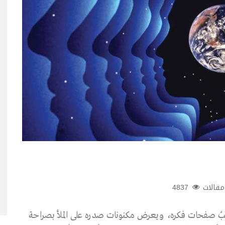
مقالات
4837
قَلِّبُ صفحات فكره، ويعرض مكنونات صدره على الملأ بصراحة