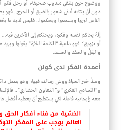
ووضوح حين يلتقي مندوب صحيفة، أو رجل فكر، أو أيَّ
دون أنْ ينتابه أدنى شعور بالضيق أو الحرج.. فهو 
الناس ليروا ويسمعوا ويحكموا.. فليس لديه ما يخْف
إنّهُ يحاكم نفسه وفكره، ويحتكم إلى الآخرين فيه… ول
أو تزويق؛ فهو داعية “الكلمة الحُرَّة” يقولها ويريد من
والغِلِّ والحقد والحسد.
أعمدة الفكر لدى كولن
ومنذُ خَبرَ الحياة ووعى رسالته فيها، وهو يعمل دائبً
و”التسامح الفكري” و”التعاون الحضاري”.. فالإنسان ع
معه بإيجابية فاعلة لكي يستطيع أنْ يعطيه أفضل ما
الخشية من فناء أفكار الحق و
العالم يوجب على المفكر التوك