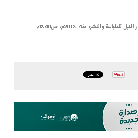
عة والنشر، طـ1، 2013م، ص66 ــ67.