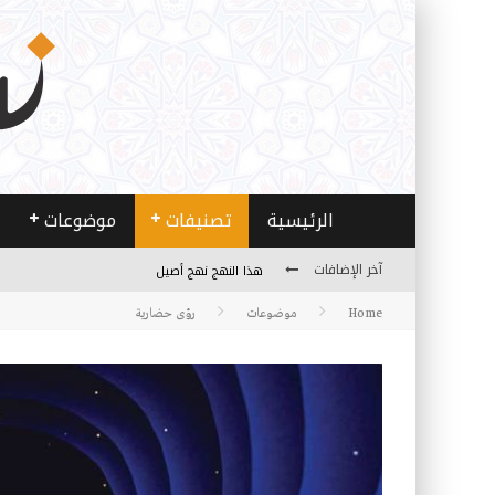
الرئيسية
تصنيفات
موضوعات
آخر الإضافات
الخدمة ..من فقه الأزمة إلى فقه العمل
Home
موضوعات
مصادر العلم وسببه
رؤى حضارية
النـزعة التجديدية عند الأستاذ فتح الله كولن
مدارس كولن: التعليم بوصفه مشروعًا لبناء الإنسان
هذا النهج نهج أصيل