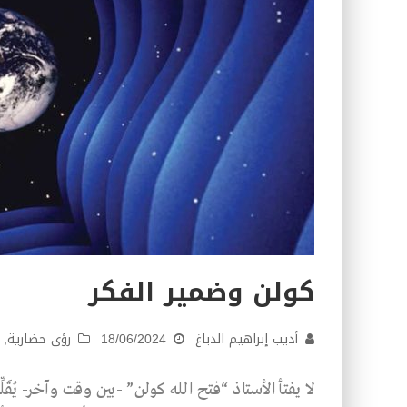
كولن وضمير الفكر
أديب إبراهيم الدباغ
18/06/2024
رؤى حضارية
,
لا يفتأ الأستاذ “فتح الله كولن” -بين وقت وآخر- يُ