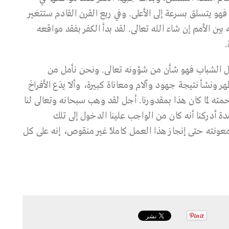
 فهو يتسلق بسرعة إلى الأعلى. وفي ربع القرن القادم ستتغير
بين الأمم إن شاء الله تعالى. لقد بدأ الكفر بفقد مواقعه
.
جيال الشباب فهو شأن من شؤونه تعالى. ونحن نأمل من
نشأ نتيجة جهود وآلام ومعاناة كبيرة، وألاّ يدَع الأفراخَ
ته لَما كان هذا بمقدورنا. أجل لقد وهب سبحانه وتعالى لنا
دة أدركنا أنه كان من الواجب علينا الدخول إلى تلك
ومعونته حتى إنجاز هذا العمل كاملاً غير منقوص، إنه على كل