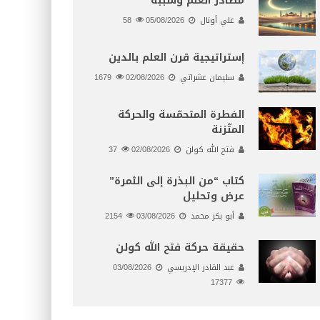
مصادر العلم وسببه
علي أونال
05/08/2026
58
إستراتيجية قرن العلم بالدين
سليمان عشراتي
02/08/2026
1679
الفطرة المتحمّسة والحركة
المتّزنة
فتح الله كولن
02/08/2026
37
كتاب “من البذرة إلى الثمرة”
عرض وتحليل
أبو بكر محمد
03/08/2026
2154
حقيقة حركة فتح الله كولن
عبد القادر الإدريسي
03/08/2026
17377