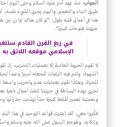
الجواب
:
منذ عهد آدم عليه السلام وحتى اليوم اختا
طريق البناء والتعمير. واليوم يجري الشيء نفسه، ل
هذا في أعماق قلبه يقول: “لو كان هناك توازن بين هات
جبهتنا فتوحات كبيرة”.
في ربع القرن القادم ستتغير
الإسلامي موقعه اللائق به بي
لا تقوم الجبهة المعادية إلا بعمليات التخريب، إذ ت
الشهوة، وتثير فيه الرغبات لتجعله أسيراً وعبداً لحياة
للحياة. وهكذا تقوم بعمليات هدم وتخريب واسعة بو
تجري بهذه البساطة في جبهتنا لتمّتْ أعمال باهرة بعد
وبعملية تعمير لقلعة كبيرة جدّاً تهدّمت جدرانُها 
فكِّروا معي، لقد اهتزت قواعد التوحيد في هذا البلد
وإنكاره، وهُوجِم الرسول صلى الله عليه وسلم واستُهي