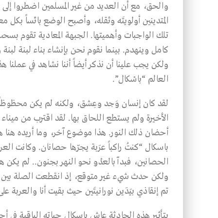
والحق، مع أن العديد من غير المسلمين اضطروا إلى ا
المتدينين أولويتَه وثقله، وأصبح الوضع بائساً بكل م
تلك الواجبات وأهميتها. الجبهة المعادية تقوم بسح
كامل وينهدم. بينما نقوم نحن بإنشاء بناء لبنة لبنة 
ولكن يجب علينا أن نذكر أيضاً أننا نشاهد في عملنا هذ
العالم “باسْكال”.
لقد كان إنسان وَجد وعِشق، ولكنه لم يكن محظوظاً. 
الأخيرة ولم يستطع اللحاق بها. لقد اقترب من مينا
أحضان ذلك النور. هذا موضوع آخر، وما أريده هنا هو
باسكال “كنتُ راكباً عرَبة يجرّها حصانان. وكانت ال
الحصانين، فبدآ بالعدْو نحو النهر بجنون.. لم يكن هنا
ولكن حدث شيء غير متوقع، إذ انقطعت الصلة بين الح
تم إنقاذي بيَدَين نورانيتَين حيث بقيت أنا والعربة عل
بتأثير هذه الحادثة عاش باسكال حياته الباقية في أح