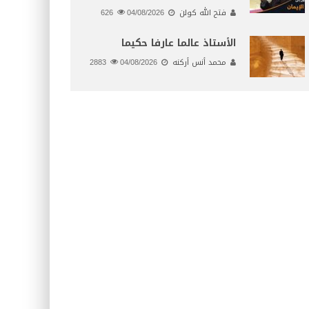
فتح الله كولن
04/08/2026
626
الأستاذ عالما عارفا حكيما
محمد أنس أركنه
04/08/2026
2883