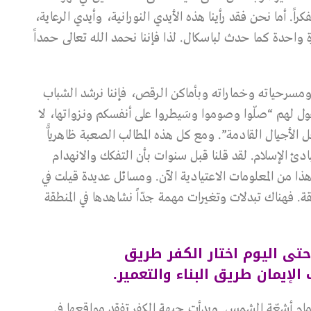
ً. أما نحن فقد رأينا هذه الأيدي النورانية، وأيدي الرعاية،
واحدة كما حدث لباسكال. لذا فإننا نحمد الله تعالى حمداً
 ومسرحياته وخماراته وبأماكن الرقص، فإننا نرشد الشباب
ل لهم “صلّوا وصوموا وسَيطروا على أنفسكم ونـزواتها، لا
لأجيال القادمة”. ومع كل هذه المطالب الصعبة ظاهرياًّ
دئ الإسلام. لقد قلنا قبل سنوات بأن التفكك والانهدام
ا من المعلومات الاعتيادية الآن. ومسائل عديدة قيلت في
. فهناك تبدلات وتغيرات مهمة جدّاً نشاهدها في المنطقة
تى اليوم اختار الكفر طريق
الإيمان طريق البناء والتعمير.
أمام أشعّة الشمس. وبدأت جبهة الكفر تفقد مواقعها في