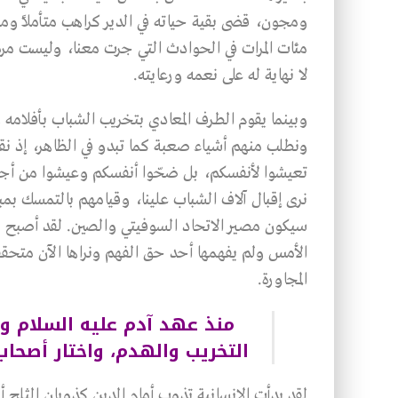
ومجون، قضى بقية حياته في الدير كراهب متأملاً ومفكرا
مئات المرات في الحوادث التي جرت معنا، وليست مرة 
لا نهاية له على نعمه ورعايته.
وبينما يقوم الطرف المعادي بتخريب الشباب بأفلامه
ونطلب منهم أشياء صعبة كما تبدو في الظاهر، إذ نقو
تعيشوا لأنفسكم، بل ضحّوا أنفسكم وعيشوا من أجل ا
نرى إقبال آلاف الشباب علينا، وقيامهم بالتمسك بمبا
سيكون مصير الاتحاد السوفيتي والصين. لقد أصبح هذ
الأمس ولم يفهمها أحد حق الفهم ونراها الآن متحققة
المجاورة.
منذ عهد آدم عليه السلام وح
التخريب والهدم، واختار أصحاب 
لقد بدأت الإنسانية تذوب أمام الدين كذوبان الثلج 