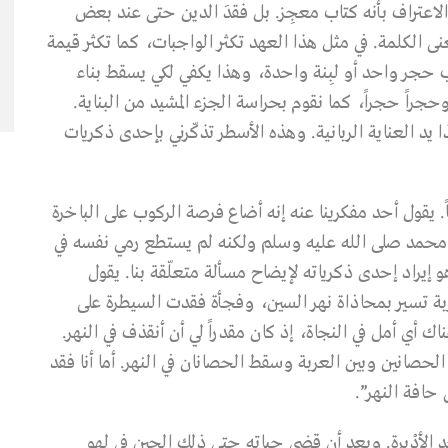
لاعتراف بأنه كتاب معجِز. بل فقدَ الدين حتى عند بعض
عنى الكلمة. في مثل هذا العهد تكثر الواجبات، كما تكثر قيمة
ب حجر واحد أو لبِنة واحدة، وهذا يكفي لكي يسقط بناء
وحجراً حجراً، كما نقوم بحراسة الجزء المشيد من البناية.
ا يد العناية الربانية. وهذه الأسطر تذكّرني بإحدى ذكريات
يقول أحد مفكرينا عنه إنه أضاع فرصة الركوب على الباخرة
ء محمد صلى الله عليه وسلم ولكنه لم يستطع رمي نفسه في
 إيراد إحدى ذكرياته لإيضاح مسألة متعلّقة بنا. يقول
عربة تسير بمحاذاة نهر السين، وفجأة فقدت السيطرة على
ك أي أمل في النجاة، إذ كان مقدراً لي أن أنقذف في النهر.
صانين وبين العربة وسقط الحصانان في النهر. أما أنا فقد
ى حافة النهر”.
د الأدْيرة. وبعد أن قضى حياته حتى ذلك الحين في لهو