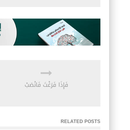
فَإِذَا فَرَغْتَ فَانْصَبْ
RELATED POSTS