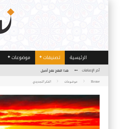
الرئيسية
تصنيفات
موضوعات
آخر الإضافات
الخدمة ..من فقه الأزمة إلى فقه العمل
Home
موضوعات
مصادر العلم وسببه
الفكر التجديدي
النـزعة التجديدية عند الأستاذ فتح الله كولن
مدارس كولن: التعليم بوصفه مشروعًا لبناء الإنسان
هذا النهج نهج أصيل