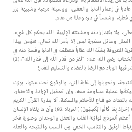
بد من إيلاء الاهتمام به، ومراعاة متطلباته. فإن الله تعالى
عاديا في إعمار الدنيا والعقبى، ووسيلة مرعية وشبيهة بزر
 قطرة، وشمساً في ذرة وعالما من عدم.
الى، ولا يقيّد إرادته ومشيئته الإلهية. الله يحكم كل شيء.
ُّ العلل وسائل صغيرة ليس إلاّ بأمر الله تعالى. فنؤمن بهذا
ة المعروفة بسُنّة الله عقاباً معظمُه في الدنيا وقسمُ منه في
الآخرة. وما أحكم جواب الخليفة العادل عمر بن الخطاب رضي الله عنه: “نَفرّ من قدَر الله إلى قدَر الله”،(2)
يها الوباء مع الرضا بالقضاء والتسليم للقدر!
جة، وتحويلها إلى غاية المنى، والوقوع تحت عبئها، يورّث
 وكأنها عملية مساومة معه. وإن تعطيل الإرادة والاختيار،
المعتاد هو قناع للأحلام والمسكنة. ألا ينذرنا القرآن الكريم
مراراً وتكراراً ﴿جَزَاءً بِمَا كَانُوا يَعْمَلُونَ﴾ (السجدة: 17) ﴿جَزَاءً بِمَا كَانُوا يَكْسِبُونَ﴾ (التوبة: 82) وأن ما يلقاه الإنسان
 أعظم أنموذج لموازنة القلب والعقل والوجدان وصورة فخر
رتباط الوثيق والتناسب الخفي بين السبب والنتيجة والعلة