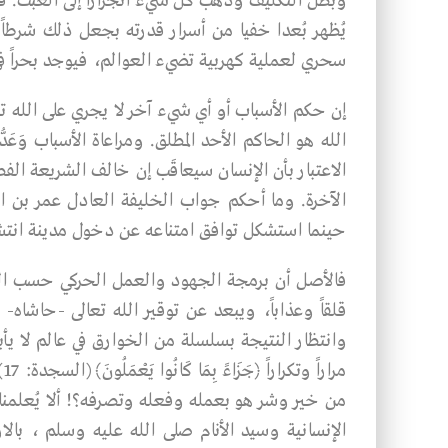
وبطل التكليف وذهب كل شيء انجراراً إلى العبث. فلا 
يُظهر بُعدا خفيا من أسرار قدرته بجعل ذلك شرطاً 
سحري لعملية كهربية تضيء العوالم، فيوجد بحراً في
إن حكم الأسباب أو أي شيء آخر لا يجري على الله تع
الله هو الحاكم الأحد المطلق. ومراعاة الأسباب وَعَد
الاعتبار بأن الإنسان سيعاقَب إن خالف الشريعة الفطري
حينما استشكل توافق امتناعه عن دخول مدينة انتشر ف
فالأصـل أن برمجة الجهود والعمل الحركي حسب النتي
قلقاً وعذاباً، ويبعد عن توقير الله تعالى -حاشاه-
وانتظار النتيجة بسلسلة من الخوارق في عالم لا يأبه ب
من خير وشر هو بعمله وفعله وتصرفه؟! ألا يُعلمنا
الإنسانية وسيد الأنام صلى الله عليه وسلم ، بالا