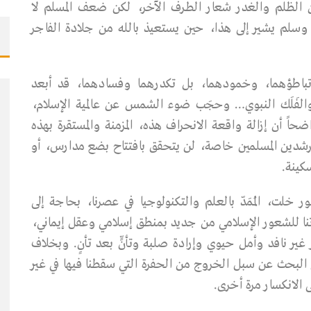
 الظلم والغدر شعار الطرف الآخر، لكن ضعف المسلم لا
وسلم يشير إلى هذا، حين يستعيذ بالله من جلادة الفاجر
م، وتباطؤهما، وخمودهما، بل تكدرهما وفسادهما، قد أبعد
والفَلَك النبوي… وحجَب ضوء الشمس عن عالمية الإسلام،
حاً أن إزالة واقعة الانحراف هذه، المزمنة والمستقرة بهذه
لمرشدين المسلمين خاصة، لن يتحقق بافتتاح بضع مدارس، أو
كينة.
ور خلت، المُمَدّ بالعلم والتكنولوجيا في عصرنا، بحاجة إلى
تنا للشعور الإسلامي من جديد بمنطق إسلامي وعقل إيماني،
ر نافد وأمل حيوي وإرادة صلبة وتأنٍّ بعد تأنٍ. وبخلاف
ي البحث عن سبل الخروج من الحفرة التي سقطنا فيها في غير
ى الانكسار مرة أخرى.