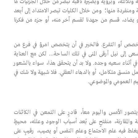
قه وتلألئه، وبرؤية وبصيرة ثاقبة تُبصر من خلال الجزئيات ما
 ومنفردة منها؛ ومن خلال الكليات تبصر الامتداد إلى أبعد
و يضاد، قسم من جهدنا لقسم آخر منه، أو جزء من فكرنا
 التخصص أو التفرع. فالخير في أن يتخصص امرؤ في فرع من
ى إلى نيـل أرقى المنى في تلك السـاحة… لكن مع العناية
 أثناء سعيه وجده. ولا بد أن يتحقق هذا، سـواء بالشعور
ل منسق متكامل، أو بالدهاء العقلي. فلا شبهة ولا شـك في
قييم العمومي والموضوعي.
صور الأمس واليوم معاً، قادرٍ على التمعن في الكائنات
 والمقارنة، منفتحٍ على بُعد أسـباب الوجود وعلله، محيطٍ
 يغلط فيه علم الاجتماع وعلم النفس أو يصيب، رقيبٍ على