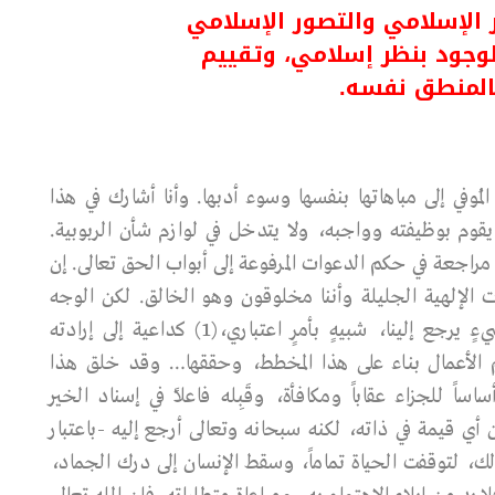
ر الإسلامي والتصور الإسلامي
وجود بنظر إسلامي، وتقييم
بالمنطق نفسه.
لمُوفي إلى مباهاتها بنفسها وسوء أدبها. وأنا أشارك في هذا
يقوم بوظيفته وواجبه، ولا يتدخل في لوازم شأن الربوبية.
 مراجعة في حكم الدعوات المرفوعة إلى أبواب الحق تعالى. إن
ت الإلهية الجليلة وأننا مخلوقون وهو الخالق. لكن الوجه
الآخـر للمسألة هو أن الله تعالى قد أمر بقبول شيءٍ يرجع إلينا، شبيهٍ بأمرٍ اعتباري،(1) كداعية إلى إرادته
لأعمال بنـاء على هذا المخطط، وحققها… وقـد خلق هـذا
ً للجزاء عقاباً ومكافأة، وقَبِله فاعلاً في إسناد الخير
ن أي قيمة في ذاته، لكنه سبحانه وتعالى أرجع إليه -باعتبار
 كذلك، لتوقفت الحياة تماماً، وسقط الإنسان إلى درك الجماد،