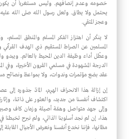
خصومه وعـدم إنصافهم. وليس مستغرباً أن يكون
يحتمل ولا يطاق. ولعل رسول الله صلى الله عليه 
وعجز المتقي.
لا ينكَر أن اهتزاز الفكر المسلم والمنطق المسل
المسلمين عن الصراط المستقيم ذي الهدف القرآني 
وعطّل أداء وظيفة الدين المحيط بالعالم. ويبدو واض
الدرجة المشهودة في مسلمي القرون الأخيرة، وفي ا
عقد بضع مؤتمرات وندوات، ولا بمواعظ ونصائح مس
إن إزالة هذا الانحراف الهرِم، المادّ جذوره إلى عص
اكتشاف أنفسنا من جديد، والعثور على ذاتنا، وإثار
وإلى جهد متواصل وهمّة أصيلة وزمان كاف وصبر غي
هذا، إن لم نجد أسلوبنا الذاتي، ولم نبرح تخبطنا ف
مظانها، فإننا نخدع أنفسنا ونعرض الأجيال القابلة إل