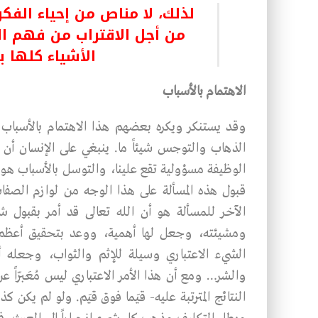
لذلك، لا مناص من إحياء الفك
من أجل الاقتراب من فهم ال
الأشياء كلها 
الاهتمام بالأسباب
وقـد يستنكر ويكره بعضهم هـذا الاهتمام بالأسباب ا
الذهاب والتوجس شيئاً ما. ينبغي على الإنسان أن 
الوظيفة مسؤولية تقع علينا، والتوسـل بالأسباب هـو
قبول هذه المسألة على هـذا الوجه من لوازم الصفا
ومشيئته، وجعل لها أهمية، ووعد بتحقيق أعظم ا
الشيء الاعتباري وسيلة للإثم والثواب، وجعله أساسا
والشر… ومع أن هذا الأمر الاعتباري ليس مُعَبّراً ع
النتائج المترتبة عليه- قيَما فوق قيَم. ولو لم يكن