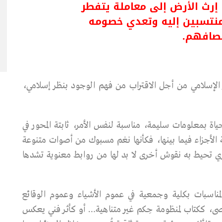
 إرث الأرض إلى معاملة يتفطر
منتسبين إليه وتعدي خصومه
نصافهم.
 الإسلامي من أجل الاقتراب من فهم الوجود بنظر إسلامي،
لحياة بمعلومات سليمة، مناسبة لنفس الأمر، ثابتة المحور في
الأجزاء فيما بينها، فكأنها نغم مسبوك من أصوات متنوعة
ي تحيط به نقوش أخرى لا بد لها من روابط معنوية تشدها
لمناسـبات بكلية وجمعية في عموم الأشـياء وعموم الوقائع
صى، ككتاب لمنظومة حِكم غير متناهية… أو كأثـر فني يعكس