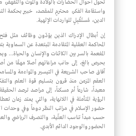
تحول أحـوال الحضارات بالولادة والموت والتقهقر، مق
واسـتقامة الفكر، محترمٍ للمقصد، خبيرٍ بحكمة ال
الدين، مُستَقْبِلٍ للواردات الإلهية.
إن أبطال الإدراك الذيـن يؤدّون وظائف مثل فتح ا
المحاكمة العقلية المتقادمة المبتعدة عن السماوية بتد
المفعمة بالسر بين الكائنات والإنسان والحياة… ويم
بحرص بالغ، إلى جانب مراعاتهم أصلاً مهمًّا من أ
آفاق صاحب الشريعة في التيسير والمواءمة والمسام
العقم المزمن منذ قرون بتسليم قوة العلم والتف
معبداً، شارعاً أم مسكناً، إلى مراصد ترصد الحقي
الرؤية المتأملة في اللانهاية، والتي يمتد زمان ت
حضور الإسلام في مراتب النظر دوماً وفي وحدات 
حسب مبدأ تناسب العلّية، والتصرف الرياضي والعقلا
الحضور والوجود الدائم الأبدي.