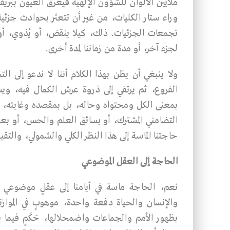
ملايين الألـوان للشـؤون الإلهية فيغرق العيون ببري
وراء سـتار الكليات، من غير أن تتعثر بحوادث جزئية
تجمعات الجزئيات. ذلك، كيلا ينقض، أو يُذوي، أ
لجزء آخر، أو مدة من زماننا لمدة أخرى.
ولا ينبغي أن يظن بهذا الكلام أننـا لا ندعو إلى
الفروع، ثم يرتقي إلى ذروة عرش الكمال فيه، ويسع
بمعنى الكل ومحتواه وحاله، بل بمقصده وغايته، في
التضامني المشترك، أو بسائق العلم والحس، أو بعم
حاجتنا الماسـة إلى هذا النظر الكلي والشمولي، والت
الحاجة إلى العقل الموضوعي
نعم، الحاجة ماسة في أيامنا إلى عقلٍ موضوعي يت
والإنسان والحياة دفعة واحدة، موهوبٍ في الموازنة
بظهور الأمم والجماعات واضمحلالها، حَكَمٍ فيما