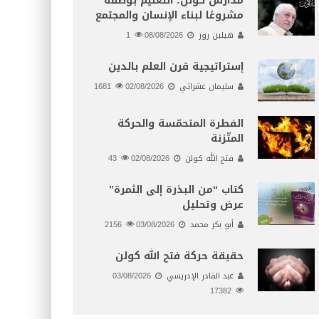
مدارس كولن: التعليم بوصفه
مشروعًا لبناء الإنسان والمجتمع
هيلين روز
08/08/2026
1
إستراتيجية قرن العلم بالدين
سليمان عشراتي
02/08/2026
1681
الفطرة المتحمّسة والحركة
المتّزنة
فتح الله كولن
02/08/2026
43
كتاب “من البذرة إلى الثمرة”
عرض وتحليل
أبو بكر محمد
03/08/2026
2156
حقيقة حركة فتح الله كولن
عبد القادر الإدريسي
03/08/2026
17382