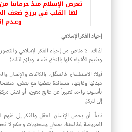
تعرض الإسلام منذ حرماننا من
لها القلب في برزخ ضعف ال
وعـدم إ
إحياء الفكر الإسلامي
لذلك، لا مناص من إحياء الفكر الإسلامي والتصور
وتقييم الأشياء كلها بالمنطق نفسه. ويلزم لذلك؛
أولاً: الاستشعار، فالتعقّل، بالكائنات والإنسان وا
مبدئها وغايتها، متساندة بعضها مع بعض، منفتحة 
بأسلوب واحد تعبيراً عن طابع معين، أو نقش مركز
إلى المركز.
ثانياً: أن يحمل الإنسان العقل والفكر إلى تفهم ا
المعروضة لمطالعتنا، بمعانٍ ومحتويات وحكم لا تح