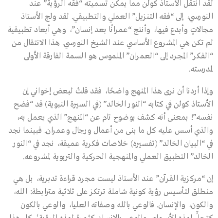
لقد انتقل الأستاذ كولن مما يمكن تسميته “فقه الرؤية” عند
النورسي، إلى “فقه التنزيل” العملي والتطبيقي. لقد ولج الأستاذ
مجالاتٍ وأبدع فيها، وأنتج “عمرانًا بعد إنسان”، وهي أبعاد تطبيقية
لم تكن هي المشروع الأساسي عند الشيخ النورسي. هذا الانتقال من
“الفكر” المجرد إلى “العمران” الملموس هو السمة الفارقة الأولى
لمدرسته.
وإذا أردنا أن نرى هذا المنهج واضحًا، فقد قلتُ لبعض إخواني إن
الأستاذ كولن في كتابه “النور الخالد” (في السيرة النبوية) قد “فضح
نفسه”! بمعنى أنه كشف بوضوح تام عن “المنهج” الذي يعمل به،
والذي أسس عليه كل ما بنى من أعمال ورجال وعمران. فبينما نجد
في “البيان الخالد” (تفسيره) خلاصات فكرية عميقة، نجد في “النور
الخالد” التطبيق العملي والمنهجية الحركية والتربوية لمشروعه.
إن “مركزية القرآن” عند الأستاذ ليست مجرد قراءة تدبرية، بل هي
منطلق لتأسيس رؤية كونية شاملة ترتكز على ثلاثية مترابطة: الله،
والكون، والإنسان. فالوعي بالله وصفاته العليا، والوعي بالكون