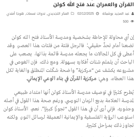
القرآن والعمران عند فتح الله كولن
عبد المجيد بوشبكة
02/12/2025
الفكر التجديدي
,
ندوات نسمات
,
هوجا أفندي
500
إن أي محاولة للإحاطة بشخصية ومدرسة الأستاذ فتح الله كولن
تضعنا أمام تحدٍّ حقيقي؛ فالرجل فلتة من فلتات هذا العصر، وقد
أعطى في كل المجالات ما يجعله مدرسة قائمة بذاتها، يصعب على
الباحث أن يلملم شتات أفكاره بسهولة. ومع ذلك، فإن الغوص في
مشروعه يكشف عن “مركزية” واضحة شكّلت المنطلق والغاية لكل
هذا العطاء، وهي:
مركزية القرآن في بناء الوعي الإيماني.
يُطرح كثيرًا في توصيف مدرسة الأستاذ كولن أنها امتداد طبيعي
لمدرسة العلامة بديع الزمان النورسي. ورغم صحة هذا القول في أصله
وجذوره، فإني أرى أن في هذا القول “تجوزًا كبيرًا”. نعم، الأستاذ كولن
استوعب الرؤية الفلسفية والإيمانية العميقة لرسائل النور، ولكنه
تجاوز ذلك بمراحل كثيرة.