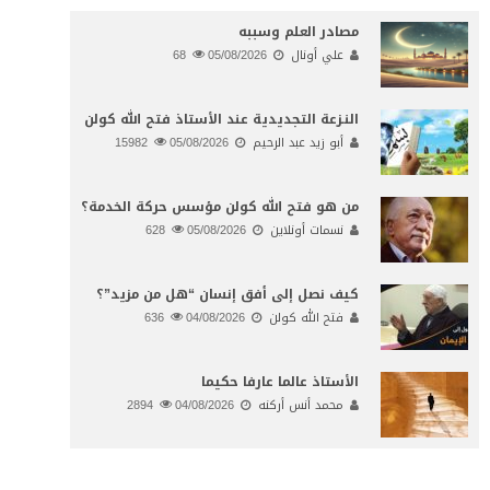
مصادر العلم وسببه
علي أونال
05/08/2026
68
النـزعة التجديدية عند الأستاذ فتح الله كولن
أبو زيد عبد الرحيم
05/08/2026
15982
من هو فتح الله كولن مؤسس حركة الخدمة؟
نسمات أونلاين
05/08/2026
628
كيف نصل إلى أفق إنسان “هل من مزيد”؟
فتح الله كولن
04/08/2026
636
الأستاذ عالما عارفا حكيما
محمد أنس أركنه
04/08/2026
2894