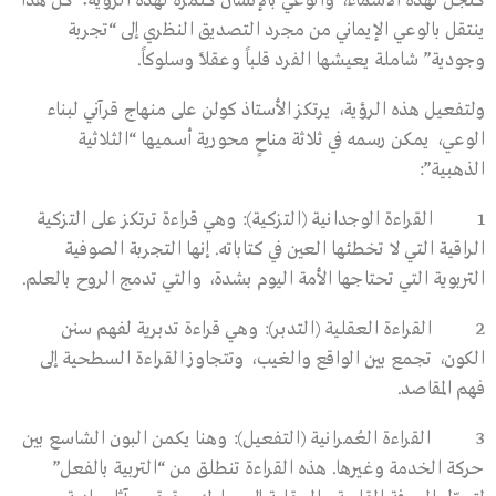
كتجلٍّ لهذه الأسماء، والوعي بالإنسان كثمرة لهذه الرؤية؛ كل هذا
ينتقل بالوعي الإيماني من مجرد التصديق النظري إلى “تجربة
وجودية” شاملة يعيشها الفرد قلباً وعقلاً وسلوكاً.
ولتفعيل هذه الرؤية، يرتكز الأستاذ كولن على منهاج قرآني لبناء
الوعي، يمكن رسمه في ثلاثة مناحٍ محورية أسميها “الثلاثية
الذهبية”:
1 القراءة الوجدانية (التزكية): وهي قراءة ترتكز على التزكية
الراقية التي لا تخطئها العين في كتاباته. إنها التجربة الصوفية
التربوية التي تحتاجها الأمة اليوم بشدة، والتي تدمج الروح بالعلم.
2 القراءة العقلية (التدبر): وهي قراءة تدبرية لفهم سنن
الكون، تجمع بين الواقع والغيب، وتتجاوز القراءة السطحية إلى
فهم المقاصد.
3 القراءة العُمرانية (التفعيل): وهنا يكمن البون الشاسع بين
حركة الخدمة وغيرها. هذه القراءة تنطلق من “التربية بالفعل”