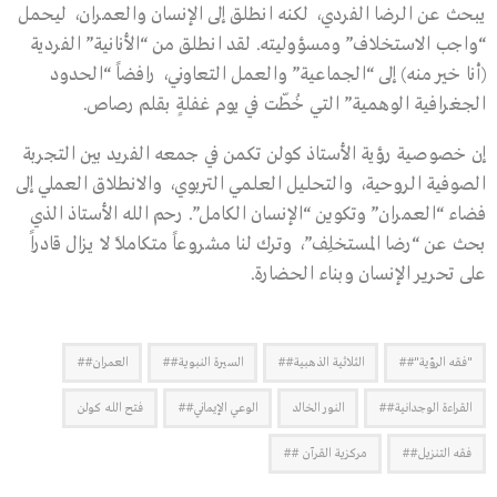
يبحث عن الرضا الفردي، لكنه انطلق إلى الإنسان والعمران، ليحمل
“واجب الاستخلاف” ومسؤوليته. لقد انطلق من “الأنانية” الفردية
(أنا خير منه) إلى “الجماعية” والعمل التعاوني، رافضاً “الحدود
الجغرافية الوهمية” التي خُطّت في يوم غفلةٍ بقلم رصاص.
إن خصوصية رؤية الأستاذ كولن تكمن في جمعه الفريد بين التجربة
الصوفية الروحية، والتحليل العلمي التربوي، والانطلاق العملي إلى
فضاء “العمران” وتكوين “الإنسان الكامل”. رحم الله الأستاذ الذي
بحث عن “رضا المستخلِف”، وترك لنا مشروعاً متكاملاً لا يزال قادراً
على تحرير الإنسان وبناء الحضارة.
"فقه الرؤية"##
الثلاثية الذهبية##
السيرة النبوية##
العمران##
القراءة الوجدانية##
النور الخالد
الوعي الإيماني##
فتح الله كولن
فقه التنزيل##
مركزية القرآن ##