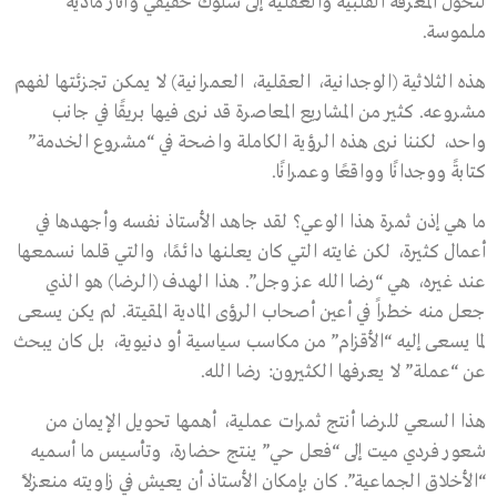
لتحوّل المعرفة القلبية والعقلية إلى سلوك حقيقي وآثار مادية
ملموسة.
هذه الثلاثية (الوجدانية، العقلية، العمرانية) لا يمكن تجزئتها لفهم
مشروعه. كثير من المشاريع المعاصرة قد نرى فيها بريقًا في جانب
واحد، لكننا نرى هذه الرؤية الكاملة واضحة في “مشروع الخدمة”
كتابةً ووجدانًا وواقعًا وعمرانًا.
ما هي إذن ثمرة هذا الوعي؟ لقد جاهد الأستاذ نفسه وأجهدها في
أعمال كثيرة، لكن غايته التي كان يعلنها دائمًا، والتي قلما نسمعها
عند غيره، هي “رضا الله عز وجل”. هذا الهدف (الرضا) هو الذي
جعل منه خطراً في أعين أصحاب الرؤى المادية المقيتة. لم يكن يسعى
لما يسعى إليه “الأقزام” من مكاسب سياسية أو دنيوية، بل كان يبحث
عن “عملة” لا يعرفها الكثيرون: رضا الله.
هذا السعي للرضا أنتج ثمرات عملية، أهمها تحويل الإيمان من
شعور فردي ميت إلى “فعل حي” ينتج حضارة، وتأسيس ما أسميه
“الأخلاق الجماعية”. كان بإمكان الأستاذ أن يعيش في زاويته منعزلاً