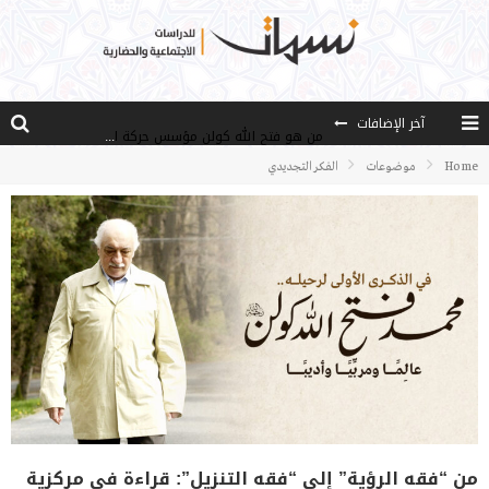
آخر الإضافات
من هو فتح الله كولن مؤسس حركة الخدمة؟
كيف نصل إلى أفق إنسان “هل من مزيد”؟
Home
موضوعات
الفكر التجديدي
الأستاذ عالما عارفا حكيما
مصادر العلم وسببه
النـزعة التجديدية عند الأستاذ فتح الله كولن
من “فقه الرؤية” إلى “فقه التنزيل”: قراءة في مركزية