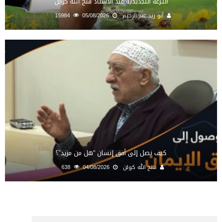
النـزعة التجديدية عند الأستاذ فتح الله كولن
أبو زيد عبد الرحيم
05/08/2026
15984
كيف نصل إلى أفق إنسان “هل من مزيد”؟
فتح الله كولن
04/08/2026
638