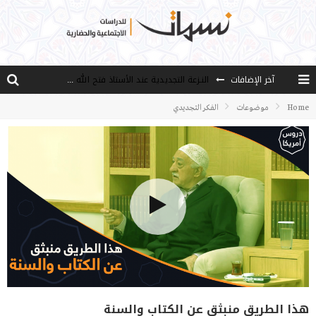
النـزعة التجديدية عند الأستاذ فتح الله كولن
آخر الإضافات
من هو فتح الله كولن مؤسس حركة الخدمة؟
Home
موضوعات
الفكر التجديدي
كيف نصل إلى أفق إنسان “هل من مزيد”؟
الأستاذ عالما عارفا حكيما
مصادر العلم وسببه
هذا الطريق منبثق عن الكتاب والسنة