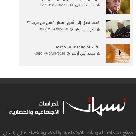
نسمات أونلاين
05/08/2026
627
كيف نصل إلى أفق إنسان “هل من مزيد”؟
فتح الله كولن
04/08/2026
635
الأستاذ عالما عارفا حكيما
محمد أنس أركنه
04/08/2026
2893
موقع نسمات للدراسات الاجتماعية والحضارية فضاء عالمي إنساني