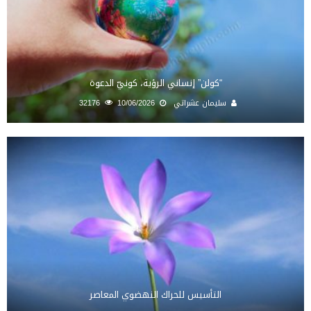
“كولن” إنساني الرؤية، كونيّ الدعوة
سليمان عشراتي
10/06/2026
32176
التأسيس للحراك النهضوي المعاصر