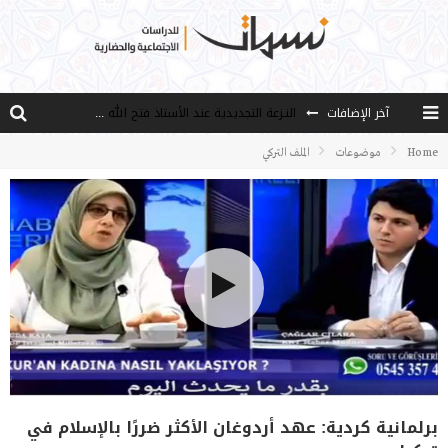
آخر الإضافات
النـزعة التجديدية عند الأستاذ فتح الله كولن
من هو فتح الله كولن مؤسس حركة الخدمة؟
Home
موضوعات
الملف التركي
كيف نصل إلى أفق إنسان “هل من مزيد”؟
الأستاذ عالما عارفا حكيما
مصادر العلم وسببه
برلمانية كردية: عهد أردوغان الأكثر ضررًا بالإسلام في