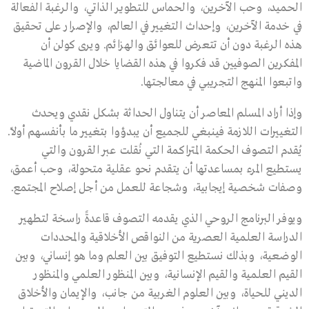
الحميد، وحب الآخرين، والحماس للتطوير الذاتي، والرغبة الفعالة
في خدمة الآخرين، وإحداث التغيير في العالم، والإصرار على تحقيق
هذه الرغبة دون أن تتعرض للعوائق والهزائم. ويرى كولن أن
المفكرين الصوفيين قد فكروا في هذه القضايا خلال القرون الماضية
واتبعوا المنهج التجريبي في معالجتها.
وإذا أراد المسلم المعاصر أن يتناول الحداثة بشكل نقدي ويحدث
التغييرات اللازمة فينبغي للجميع أن يبدؤوا بتغيير ما بأنفسهم أولًا.
يُقدم التصوف الحكمة المتراكمة التي نُقلت عبر القرون والتي
يستطيع المرء بمساعدتها أن يتقدم نحو عقلية متحولة، وحب أعمق،
وصفات شخصية إيجابية، وشجاعة للعمل من أجل إصلاح المجتمع.
ويوفر البرنامج الروحي الذي يقدمه التصوف قاعدةً راسخة لتطهير
الدراسة العلمية العصرية من النواقص الأخلاقية والمحددات
الوضعية، وبذلك نستطيع التوفيق بين العلم وما هو إنساني، وبين
القيم العلمية والقيم الإنسانية، وبين المنظور العلمي والمنظور
الديني للحياة، وبين العلوم الغربية من جانب، والإيمان والأخلاق