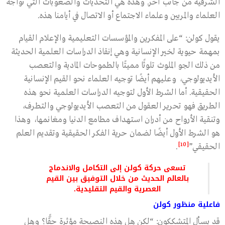
الشرقية من جانب آخر. وهذه هي التحديات والصعوبات التي تواجه
العلماء والمربين وعلماء الاجتماع أو الاتصال في أيامنا هذه.
يقول كولن: “على المفكرين والمؤسسات التعليمية والإعلام القيام
بمهمة حيوية لخير الإنسانية وهي إنقاذ الدراسات العلمية الحديثة
من ذلك الجو الملوث تلوثًا مميتًا بالطموحات المادية والتعصب
الأيديولوجي، وعليهم أيضًا توجيه العلماء نحو القيم الإنسانية
الحقيقية. أما الشرط الأول لتوجيه الدراسات العلمية نحو هذه
الطريق فهو تحرير العقول من التعصب الأيديولوجي والتطرف،
وتنقية الأرواح من أدران استهداف مطامع الدنيا ومغانمها، وهذا
هو الشرط الأول أيضًا لضمان حرية الفكر الحقيقية وتقديم العلم
[10]
الحقيقي”
.
تسعى حركة كولن إلى التكامل والاندماج
بالعالم الحديث من خلال التوفيق بين القيم
العصرية والقيم التقليدية.
فاعلية منظور كولن
قد يسأل المتشككون: “لكن هل هذه النصيحة مؤثرة حقًّا؟ وهل