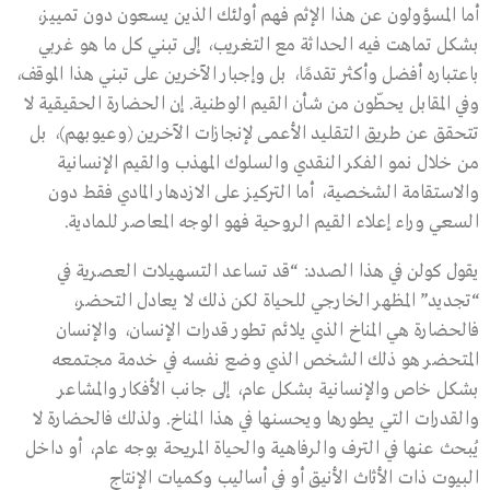
أما المسؤولون عن هذا الإثم فهم أولئك الذين يسعون دون تمييز،
بشكل تماهت فيه الحداثة مع التغريب، إلى تبني كل ما هو غربي
باعتباره أفضل وأكثر تقدمًا، بل وإجبار الآخرين على تبني هذا الموقف،
وفي المقابل يحطّون من شأن القيم الوطنية. إن الحضارة الحقيقية لا
تتحقق عن طريق التقليد الأعمى لإنجازات الآخرين (وعيوبهم)، بل
من خلال نمو الفكر النقدي والسلوك المهذب والقيم الإنسانية
والاستقامة الشخصية، أما التركيز على الازدهار المادي فقط دون
السعي وراء إعلاء القيم الروحية فهو الوجه المعاصر للمادية.
يقول كولن في هذا الصدد: “قد تساعد التسهيلات العصرية في
“تجديد” المظهر الخارجي للحياة لكن ذلك لا يعادل التحضر،
فالحضارة هي المناخ الذي يلائم تطور قدرات الإنسان، والإنسان
المتحضر هو ذلك الشخص الذي وضع نفسه في خدمة مجتمعه
بشكل خاص والإنسانية بشكل عام، إلى جانب الأفكار والمشاعر
والقدرات التي يطورها ويحسنها في هذا المناخ. ولذلك فالحضارة لا
يُبحث عنها في الترف والرفاهية والحياة المريحة بوجه عام، أو داخل
البيوت ذات الأثاث الأنيق أو في أساليب وكميات الإنتاج