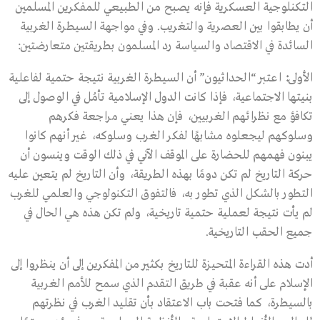
التكنلوجية العسكرية فإنه يصبح من الطبيعي للمفكرين المسلمين
أن يطابقوا بين العصرية والتغريب. وفي مواجهة السيطرة الغربية
السائدة في الاقتصاد والسياسة رد المسلمون بطريقتين متعارضتين:
الأولى
:
اعتبر “الحداثيون” أن السيطرة الغربية نتيجة حتمية لفاعلية
بنيتها الاجتماعية، فإذا كانت الدول الإسلامية تأمُل في الوصول إلى
تكافؤ مع نظرائهم الغربيين، فإن هذا يعني مراجعة فكرهم
وسلوكهم ليجعلوه مشابهًا لفكر الغرب وسلوكه، غير أنهم كانوا
يبنون فهمهم للحضارة على الموقف الآني في ذلك الوقت وينسون أن
حركة التاريخ لم تكن دومًا بهذه الطريقة، وأن التاريخ لم يتعين عليه
التطور بالشكل الذي تطور به، فالتفوق التكنولوجي والعلمي للغرب
لم يأت نتيجة لعملية حتمية تاريخية، ولم تكن هذه هي الحال في
جميع الحقب التاريخية.
أدت هذه القراءة المتحيزة للتاريخ بكثير من المفكرين إلى أن ينظروا إلى
الإسلام على أنه عقبة في طريق التقدم الذي سمح للأمم الغربية
بالسيطرة، كما فتحت باب الاعتقاد بأن تقليد الغرب في نظرتهم