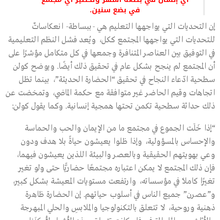
في بضع سنين.
إن التحديات التي يواجهها التعليم هي -ببساطة- انعكاساتٌ
للتحديات التي يواجهها المجتمع ككل، ويُعد فشل النظم التعليمية
في التوفيق بين العناصر المتنافرة وجمعها في كل متكامل مؤشرًا على
أن المجتمع لم ينجح بشكل عام في تحقيق ذلك أيضًا. ويوضح كولن
سطحية ادّعاء النجاح في تحقيق “الحضارة الحديثة”، بينما تظل
اتجاهات وقيم الحاضر غير متوافقة مع حكمة الماضي، وتمخضت عن
ذلك حداثة سطحية تكمن تحتها همجية إنسانية. وكما يقول كولن:
“إذا خَلَت الجموع في مجتمع ما من الإيمان والحب والحماسة
والإحساس بالمسؤولية، وإذا ظلوا يعيشون حياةً بلا هدف ودون
وعي بهويتهم الحقيقية وبالعصر والبيئة اللذين يعيشون فيهما،
فإن ذلك المجتمع لا يمكن اعتباره مجتمعًا حضاريًّا حتى ولو تغير
تغيرًا كاملًا في مؤسساته، وارتفعت مستويات المعيشة بشكل كبير،
و”عصرن” جميع الناس في أسلوب حياتهم. إن الحضارة ظاهرة
ذهنية وروحية، لا تتعلق بالتكنولوجيا والملابسِ والحلي المبهرجة