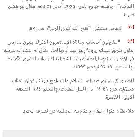
المعاصر”، جامعة جورج تاون، 26-27 أبريل 2001م، مقال لم ينشر،
ص. 1.
[15]
توماس ميتشل: “فتح الله كولن المربي”، ص. 1-6.
[16]
“مقاولون أصحاب رسالة: الإسلاميون الأتراك يبنون مدارس
بطول طريق سيلك روود” إليزابيث أوزدالجا، مقال لم ينشر تم عرضه
في المؤتمر السنوي لرابطة أمريكا الشمالية لدراسات الشرق الأوسط
بواشنطن، 19-22 نوفمبر 1999م.
المصدر: زكي ساري توبراك، السلام والتسامح في فكر كولن، كتاب
مشترك، ص: ٤٨-٦٢، دار النيل للطباعة والنشر، ٢٠١٤، الطبعة
الأولى، القاهرة
ملاحظة: عنوان المقال وعناوينه الجانبية من تصرف المحرر.