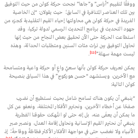
ووفقًا لتقييم “أراس” و”جاها” نجحت حركة كولن من حيث التوفيق
بين تلك العناصر المتنافرة في السابق؛ حيث يقولان: “إن الخاصية
الفريدة في حركة كولن هي محاولتها إحياء القيم التقليدية كجزء من
جهود التحديث في برنامج التحديث الرسمي لدولة تركيا، وقد
استطاعت الحركة حتى الآن تحقيق بعض النجاح من حيث إنها
تحاول التوفيق بين تراث مئات السنين ومتطلبات الحداثة، وهذه
[12]
ليست مهمة سهلة”
.
يمكن تعريف حركة كولن بأنها سعيٌ واعٍ أو حركة واعية ومتسامحة
مع الآخرين، ويستشهد “حسن هوركوج” في هذا السياق بنصيحة
كولن التالية:
“ينبغي أن يكون هناك تسامح شامل بحيث نستطيع أن نضرب
صفحًا عن أخطاء الآخرين، ونحترم الأفكار المختلفة، ونعفو عن كل
ما يمكن أن يعفَى عنه، بل إنه حتى لو انتُهكت حقوقنا الفطرية
ينبغي أن نحترم القيم الإنسانية ونحاول إقامة العدل، ونصبر صبر
الأنبياء ولا نغضب حتى في مواجهة الأفكار الأكثر فظاظةً ووقاحةً؛ إذ