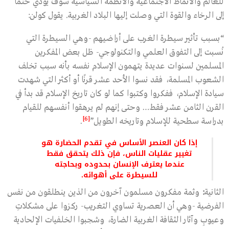
للعالم والأنماط الاجتماعية والأنظمة السياسية سوف يؤدي حتمًا
إلى الرخاء والقوة التي وصلت إليها البلاد الغربية. يقول كولن:
“بسبب تأثير سيطرة الغرب على أراضيهم -وهي السيطرة التي
نُسبت إلى التفوق العلمي والتكنولوجي- ظل بعض المفكرين
المسلمين لسنوات عديدة يتهمون الإسلام نفسه بأنه سبب تخلف
الشعوب المسلمة، فقد نسوا الأحد عشر قرنًا أو أكثر التي شهدت
سيادة الإسلام، ففكروا وكتبوا كما لو كان تاريخ الإسلام قد بدأ في
القرن الثامن عشر فقط… وحتى إنهم لم يرهقوا أنفسهم للقيام
[6]
بدراسة سطحية للإسلام وتاريخه الطويل”
.
إذا كان العنصر الأساس في تقدم الحضارة هو
تغيير عقليات الناس، فإن ذلك يتحقق فقط
عندما يعترف الإنسان بحدوده وبحاجته
للسيطرة على أهوائه.
الثانية
:
وثمة مفكرون مسلمون آخرون من الذين ينطلقون من نفس
الفرضية -وهي أن العصرية تساوي التغريب- ركزوا على مشكلاتِ
وعيوبِ وآثار الثقافة الغربية الضارة، وشجبوا الخلفيات الإلحادية