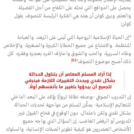
يحصل على الدوافع التي تحثه على الكفاح من أجل الفضيلة
والعلم. ويرى كولن أن هذه هي الفكرة الرئيسة للتصوف. يقول
كولن:
“إن الحياة الإسلامية الروحية التي تُبنى على الزهد، والعبادة
المنتظمة، والامتناع عن جميع الخطايا الكبيرة والصغيرة، والإخلاص
ونقاء السريرة، والحب والشوق واعتراف الفرد بعجزه وفقره، كل
[9]
ذلك أصبح موضوع التصوف”
.
إذا أراد المسلم المعاصر أن يتناول الحداثة
بشكل نقدي ويحدث التغييرات اللازمة فينبغي
للجميع أن يبدؤوا بتغيير ما بأنفسهم أولًا.
إن التدريب الصوفي -بوصفه نظامًا تربويًّا يؤكد على البعد الداخلي
للتعاليم الإسلامية- يمكِّن المسلمَ من مواجهة تحديات الحداثة
بشكل نقدي ولكن باعتدال، دون الوقوع في فخاخِ القبول غير
المدروس أو الرفض الغاضب. إن السؤال الذي يواجه جميع
الأشخاص العصريين هو كيفية تطوير الصفات الإنسانية، والسلوك