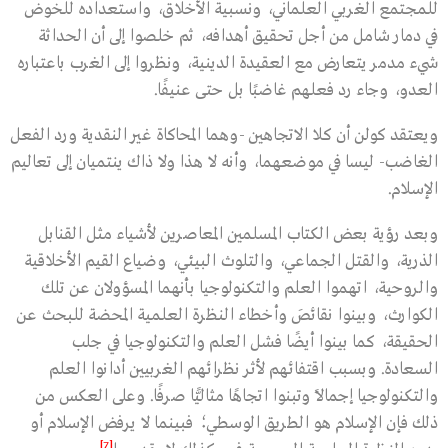
للمجتمع الغربي العلماني، ونسبية الأخلاق، واستعداده للخوض
في دمار شامل من أجل تحقيق أهدافه، ثم خلصوا إلى أن الحداثة
شيء مدمر يتعارض مع العقيدة الدينية، ونظروا إلى الغرب باعتباره
العدو، وجاء رد فعلهم غاضبًا بل حتى عنيفًا.
ويعتقد كولن أن كلا الاتجاهين -وهما المحاكاة غير النقدية ورد الفعل
الغاضب- ليسا في موضعهما، وأنه لا هذا ولا ذاك ينتميان إلى تعاليم
الإسلام.
وبعد رؤية بعض الكتاب المسلمين المعاصرين لأشياء مثل القنابل
الذرية، والقتل الجماعي، والتلوث البيئي، وضياع القيم الأخلاقية
والروحية، اتهموا العلم والتكنولوجيا بأنهما المسؤولان عن تلك
الكوارث، وبينوا نقائصَ وأخطاء النظرة العلمية المحضة للبحث عن
الحقيقة، كما بينوا أيضًا فشل العلم والتكنولوجيا في جلب
السعادة. وبسبب اقتفائهم لأثر نظرائهم الغربيين أدانوا العلم
والتكنولوجيا إجمالًا وتبنوا اتجاهًا مثاليًّا صرفًا. وعلى العكس من
ذلك فإن الإسلام هو الطريق الوسطي؛ فبينما لا يرفض الإسلام أو
[7]