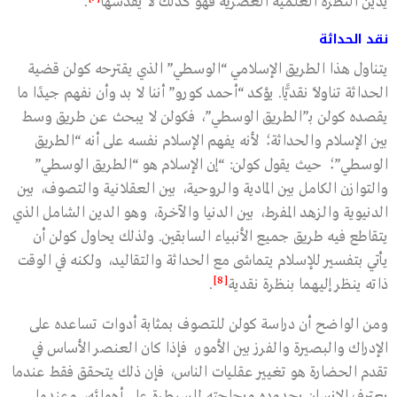
يدين النظرة العلمية العصرية فهو كذلك لا يقدسها
.
نقد الحداثة
يتناول هذا الطريق الإسلامي “الوسطي” الذي يقترحه كولن قضية
الحداثة تناولًا نقديًّا. يؤكد “أحمد كورو” أننا لا بد وأن نفهم جيدًا ما
يقصده كولن بـ”الطريق الوسطي”، فكولن لا يبحث عن طريق وسط
بين الإسلام والحداثة؛ لأنه يفهم الإسلام نفسه على أنه “الطريق
الوسطي”؛ حيث يقول كولن: “إن الإسلام هو “الطريق الوسطي”
والتوازن الكامل بين المادية والروحية، بين العقلانية والتصوف، بين
الدنيوية والزهد المفرط، بين الدنيا والآخرة، وهو الدين الشامل الذي
يتقاطع فيه طريق جميع الأنبياء السابقين. ولذلك يحاول كولن أن
يأتي بتفسير للإسلام يتماشى مع الحداثة والتقاليد، ولكنه في الوقت
[8]
ذاته ينظر إليهما بنظرة نقدية
.
ومن الواضح أن دراسة كولن للتصوف بمثابة أدوات تساعده على
الإدراك والبصيرة والفرز بين الأمور، فإذا كان العنصر الأساس في
تقدم الحضارة هو تغيير عقليات الناس، فإن ذلك يتحقق فقط عندما
يعترف الإنسان بحدوده وبحاجته للسيطرة على أهوائه، وعندما