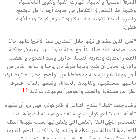
المعرفة العلمية والدينية، المهارات الفنية وتكوين الشخصية،
ونتيجة هذا النقص في التكامل هي حدوث أزمة داخل المجتمع،
وتشرح الباحثة الاجتماعية الدكتورة “نيلوفر كُولَه” هذه الأزمة
فتقول:
“نحن الذين عشنا في تركيا خلال العشرين سنة الأخيرة عانينا حالة
من الصدمة، فقد ظللنا نتأرجح جيئة وذهابًا بين الرغبة في مواكبة
العصر الحديث ومعرفة أنفسنا، حائرين وسط الطموح والغضب
والإثارة، نحاول أن نفتح بأيدينا طريقًا بين روحنا والعالم، نقاتل من
أجل هويتنا غير الرسمية ومخططنا غير الواضح. وطالما لم تربط تركيا
ماضيها بمستقبلها، وتقاليدها بالحداثة، ونفسها بالعالم، فسوف
[1]
تظل غير مستقرة. والعنف والفوضى أهم مؤشرات ذلك”
.
وقد وجدت “كُوله” مفتاح التكامل في فكر كولن، فهي ترى أن مفهوم
“ثقافة القلب” لدى كولن الذي استقاه من دراسته للصوفية يقدم
للمجتمع التركي الثقة بالنفس التي يفتقر إليها بسبب طبيعة النظم
التعليمية المختلفة غير المتكاملة والمتحيزة. ولما كانت النظم القديمة