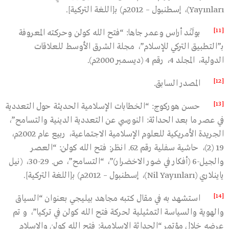
Yayınları)، إسطنبول – 2012م) بـ[اللغة التركية].
[11]
بولَنْد أراس وعمر جاها: “فتح الله كولن وحركته المعروفة
بـ”التطبيق التركي للإسلام”، مجلة الشرق الأوسط للعلاقات
الدولية، المجلد 4، رقم 4 (ديسمبر 2000م).
[12]
المصدر السابق.
[13]
حسن هوركوج: “الخطابات الإسلامية الحديثة حول التعددية
في عصر ما بعد الحداثة: النورسي عن التعددية الدينية والتسامح”،
الجريدة الأمريكية للعلوم الإسلامية الاجتماعية، ربيع عام 2002م،
19 (2)، حاشية سفلية رقم 62. انظر: فتح الله كولن: “العصر
والجيل-6 (أفكار في ضور الاخضرار)”، “التسامح”، ص. 29-30، (نيل
ياينلاري (Nil Yayınları)، إسطنبول – 2012م) بـ[اللغة التركية].
[14]
استشهد به في مقال كتبه مجاهد بيليجي بعنوان “السياق
والهوية والسياسة التمثيلية لحركة فتح الله كولن في تركيا”، و تم
عرضه خلال مؤتمر “الحداثة الإسلامية: فتح الله كولن والإسلام