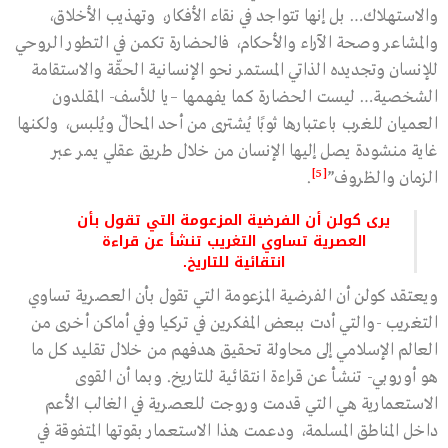
والاستهلاك… بل إنها تتواجد في نقاء الأفكار، وتهذيب الأخلاق،
والمشاعر وصحة الآراء والأحكام، فالحضارة تكمن في التطور الروحي
للإنسان وتجديده الذاتي المستمر نحو الإنسانية الحقّة والاستقامة
الشخصية… ليست الحضارة كما يفهمها –يا للأسف- المقلدون
العميان للغرب باعتبارها ثوبًا يُشترى من أحد المحالّ ويُلبس، ولكنها
غاية منشودة يصل إليها الإنسان من خلال طريق عقلي يمر عبر
[5]
الزمان والظروف”
.
يرى كولن أن الفرضية المزعومة التي تقول بأن
العصرية تساوي التغريب تنشأ عن قراءة
انتقائية للتاريخ.
ويعتقد كولن أن الفرضية المزعومة التي تقول بأن العصرية تساوي
التغريب -والتي أدت ببعض المفكرين في تركيا وفي أماكن أخرى من
العالم الإسلامي إلى محاولة تحقيق هدفهم من خلال تقليد كل ما
هو أوروبي- تنشأ عن قراءة انتقائية للتاريخ. وبما أن القوى
الاستعمارية هي التي قدمت وروجت للعصرية في الغالب الأعم
داخل المناطق المسلمة، ودعمت هذا الاستعمار بقوتها المتفوقة في