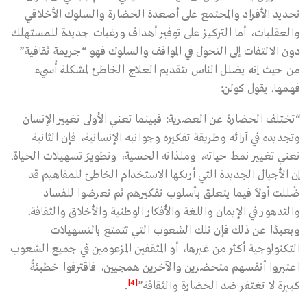
تجديد الأفراد والمجتمع على أصعدة الحضارة والسلوك الأخلاقي
والعقليات، أما التركيز على توفير أهداف ورغبات جديدة للمستهلك
دون الالتفات إلى التحول في المواقف والسلوك فهو “جريمة ثقافية”
من حيث إنه يضلل الناس بتقديم العلاج الخاطئ لمشكلة أُسيء
فهمها. يقول كولن:
“تختلف الحضارة عن العصرية: فبينما تعني الأولى تغيير الإنسان
وتجديده في آرائه وطريقة تفكيره وجوانبه الإنسانية، فإن الثانية
تعني تغيير نمط حياته، وملذاته الحسية، وتطويرَ تسهيلات الحياة.
إن الأجيال الجديدة التي أربكها الاستخدام الخاطئ للمفاهيم قد
ضُللت أولًا فيما يتعلق بأسلوب تفكيرهم ثم تعرضوا للفساد
والتدهور في الإيمان واللغة والأفكار الوطنية والأخلاق والثقافة.
وبعيدًا عن ذلك فإن تلك الشعوب التي تتمتع بالتسهيلات
التكنولوجية أكثر من غيرها، أو المثقفين المزعومين في جميع الشعوب
اعتبروا أنفسهم متحضرين والآخرين همجيين، فاقترفوا خطيئةً
[4]
كبيرة لا تغتفر ضد الحضارة والثقافة”
.