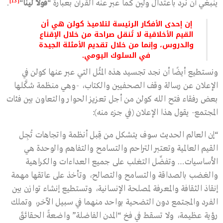
[13]
ينبغي أن نرد باعتدال ولين كما عبر عنه القرآن بعبارة “
قولًا لينًا
“
.
إن إحدى الأفكار الرئيسة لتلاميذ كولن هي أن
القيم الأخلاقية لا تُنقل صراحة من خلال الإقناع
والدروس، وإنما من خلال تقديم الأمثلة الجيدة
في السلوك اليومي.
ونستطيع أيضًا أن نجد تجسيد هذه المثُل التي عبر عنها كولن في
الإعلان عن رسالة وقف الصحفيين والكتاب، -وهي منظمة شكَّلها
بعض رفقاء فتح الله كولن من أجل تعزيز الحوار والتعاون بين فئات
المجتمع- يقول هذا الإعلان (في جزء منه):
“إن العالم الحديث سوف يتشكل من قِبل أنظمة واتجاهات تُجِل
القيم العالمية وتعتبر التراحم والتسامح والتفاهم والوحدة هي
الأساسيات… وتفضِّل التغلب على جميع العداءات والكراهية
والغضب بالصداقة والتسامح والتصالح، وتأخذ على عاتقها مهمة
إنقاذ الثقافة والمعرفة لمصلحة الإنسانية، وتستطيع إنشاء توازن بين
الفرد والمجتمع دون التضحية بواحد منهما في سبيل الآخر، وتملك
رؤية عظيمة، ولا تسقط في فخ “المدن الفاضلة” واضعةً الحقائقَ