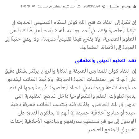
توماس ميشيل
26/03/2024
مفاهيم معاصرة
,
مقالات
17079
إن نظرة إلى انتقادات فتح الله كولن للنظام التعليمي الحديث في
تركيا المعاصرة يؤكد -في أحد جوانبه- أنه لا يقدم اعتراضًا كليا على
العلوم العصرية، ولا يقترح قيمًا تقليديةً متزمتة، ولا يبدي حنينًا إلى
العودة إلى الأنماط العثمانية.
نقد التعليم الديني والعلماني
إن انتقاد كولن للمدارس العتيقة والتكايا والزوايا يرتكز بشكل دقيق
على أنها لا تفي بمتطلبات الحياة الحديثة، ولا تُعِدّ الطلاب ليقدموا
مساهمة نشطة وإيجابية في الحياة المعاصرة؛ لأن مناهجها لم تقم
بدمج تطورات العلم والتكنولوجيا داخل المناهج التقليدية التي
تدرس في تلك المحاضن، ولذلك فقد يكتسب الطلاب معرفة دينية
جيدة أو مبادئ أخلاقية حميدة إلا أنهم لا يملكون القدرة على
الوصول إلى مواقع تستطيع معرفتهم ومبادئهم الأخلاقية إحداث
تغيير في المجتمع المعاصر.