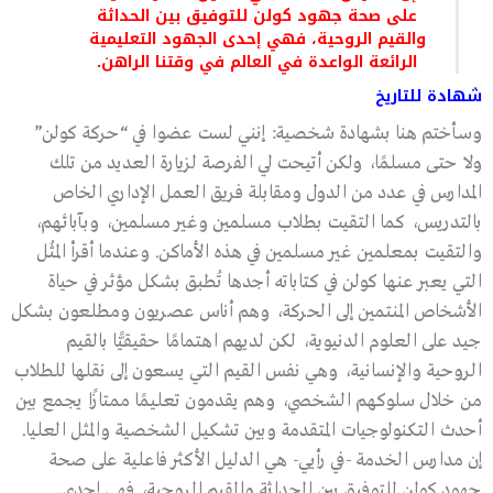
على صحة جهود كولن للتوفيق بين الحداثة
والقيم الروحية، فهي إحدى الجهود التعليمية
الرائعة الواعدة في العالم في وقتنا الراهن.
شهادة للتاريخ
وسأختم هنا بشهادة شخصية: إنني لست عضوا في “حركة كولن”
ولا حتى مسلمًا، ولكن أتيحت لي الفرصة لزيارة العديد من تلك
المدارس في عدد من الدول ومقابلة فريق العمل الإداري الخاص
بالتدريس، كما التقيت بطلاب مسلمين وغير مسلمين، وبآبائهم،
والتقيت بمعلمين غير مسلمين في هذه الأماكن. وعندما أقرأ المثُل
التي يعبر عنها كولن في كتاباته أجدها تُطبق بشكل مؤثر في حياة
الأشخاص المنتمين إلى الحركة، وهم أناس عصريون ومطلعون بشكل
جيد على العلوم الدنيوية، لكن لديهم اهتمامًا حقيقيًّا بالقيم
الروحية والإنسانية، وهي نفس القيم التي يسعون إلى نقلها للطلاب
من خلال سلوكهم الشخصي، وهم يقدمون تعليمًا ممتازًا يجمع بين
أحدث التكنولوجيات المتقدمة وبين تشكيل الشخصية والمثل العليا.
إن مدارس الخدمة -في رأيي- هي الدليل الأكثر فاعلية على صحة
جهود كولن للتوفيق بين الحداثة والقيم الروحية، فهي إحدى