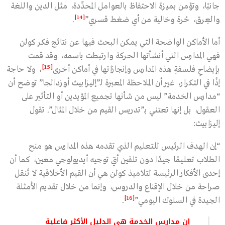
جانبًا، وتؤمن بميزة الاحتفاظ بالعوامل المحدِّدة، مثل الدين واللغة
[14]
والعِرق، حُرة وخالية من أي ضغط قسري”
.
أما الأماكن الواضحة التي يمكن البحث فيها عن نتائج فكر كولن
فهي المدارس التي أنشأتها الحركة وارتبطت باسمه، وقد قمت
[15]
بإيضاحِ فلسفةِ هذه المدارس وإنجازاتها في أماكن أخرى
، ولا حاجة
إذًا في التكرار، غير أن الملاحظة المعبرة لـ”إليزابيث أوزدالجا” توضح أن
“مدارس الخدمة” ليس من شأنها تجميع المؤيدين أو التأثير على
العقول، بل إنها تعتني بـ”تدريس القيم من خلال المثال”. تقول
إليزابيث:
“إن الهدف الرئيس للتعليم الذي تقدمه هذه المدارس هو منح
الطلاب تعليمًا جيدًا دون تلقين أيّ توجيه أيديولوجي معين، كما أن
إحدى الأفكار الرئيسة لتلاميذ كولن هي أن القيم الأخلاقية لا تُنقل
صراحة من خلال الإقناع والدروس، وإنما من خلال تقديم الأمثلة
[16]
الجيدة في السلوك اليومي”
.
إن مدارس الخدمة هي الدليل الأكثر فاعلية