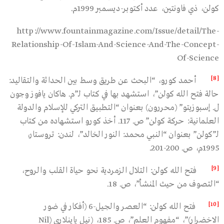
كولن، ذي فاونتين، عدد أكتوبر-ديسمبر 1999م.
http://www.fountainmagazine.com/Issue/detail/The-
Relationship-Of-Islam-And-Science-And-The-Concept-
Of-Science
[8]
أحمد كورو، “البحث عن طريق وسط بين الحداثة والتقاليد:
حالة فتح الله كولن”، استشهد بها في كتاب لـ”م. هاكان يافوز وجون
ل. إسبوزيتو” (محررون) بعنوان “التطبيق التركي للإسلام والدولة
العلمانية: حركة كولن” ص. 117. أخذ كورو استشهاده من كتاب
لـ”كولن” بعنوان “النبي محمد: النور الخالد”، لندن: تروستار،
1995م، ص. 200-201.
[9]
فتح الله كولن: التلال الزمردية نحو حياة القلب والروح،
“التصوف من حيث المنشأ”، ص. 18.
[10]
فتح الله كولن: “العصر والجيل-6 (أفكار في ضور
الاخضرار)”، “مفهوم العلم”، ص. 185، (نيل ياينلاري (Nil