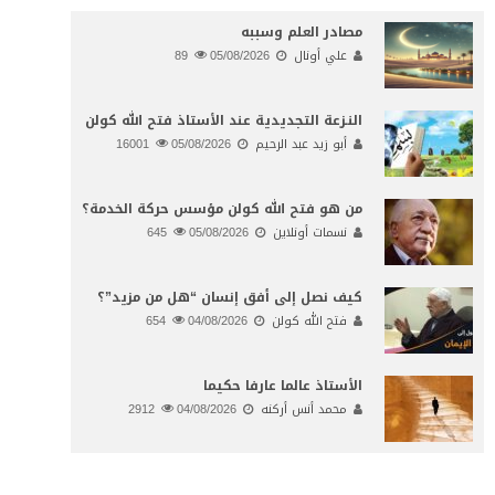
مصادر العلم وسببه
علي أونال
05/08/2026
89
النـزعة التجديدية عند الأستاذ فتح الله كولن
أبو زيد عبد الرحيم
05/08/2026
16001
من هو فتح الله كولن مؤسس حركة الخدمة؟
نسمات أونلاين
05/08/2026
645
كيف نصل إلى أفق إنسان “هل من مزيد”؟
فتح الله كولن
04/08/2026
654
الأستاذ عالما عارفا حكيما
محمد أنس أركنه
04/08/2026
2912