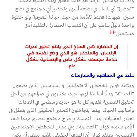
والأثاثِ ووسائل الترف. فلو كانت تتعلق بهذه الأشياء لَأمكنَنا
“تحضيرُ” أي إنسان في بضعة أشهر وتحضيرُ أي مجتمع في بضع
سنين، هيهات! فعدمُ تقدُّمنا من حيث حياتنا المعرفية ولو خطوة
واحدة دليلٌ ساطع على أن اكتساب الحضارة بالتقليد أمرٌ
[3]
مستحيل”
.
إن الحضارة هي المناخ الذي يلائم تطور قدرات
الإنسان، والمتحضر هو الذي وضع نفسه في
خدمة مجتمعه بشكل خاص والإنسانية بشكل
عام.
خلط في المفاهيم والممارسات
وينتقد كولن المخططِين الاجتماعيين والسياسيين الذين يضعون
“الحداثة” هدفًا أساسيًّا لهم، حيث يختارون في صراعهم من أجل
تحقيق العصرية تقديم كل ما هو جديد وسطحي في العادات
وأساليب الحياة، بينما يتجاهلون التحدي الحقيقي الذي يتمثل في
تغيير العقليات، هذا التمسك بإخراج مجتمع عصري مهما كلف
الأمر يسميه كولن “العصرية”. وفي مقابل المخططين الاجتماعيين
العصريين يعتقد كولن أن الهدف الحقيقي للأمم ينبغي أن يكون