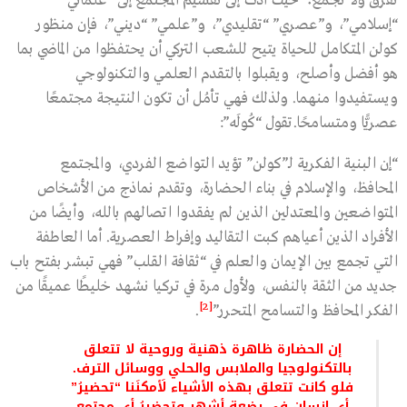
تُفرّق ولا تَجمع؛ حيث أدت إلى تقسيم المجتمع إلى “علماني”
“إسلامي”، و”عصري” “تقليدي”، و”علمي” “ديني”، فإن منظور
كولن المتكامل للحياة يتيح للشعب التركي أن يحتفظوا من الماضي بما
هو أفضل وأصلح، ويقبلوا بالتقدم العلمي والتكنولوجي
ويستفيدوا منهما. ولذلك فهي تأمُل أن تكون النتيجة مجتمعًا
عصريًّا ومتسامحًا.تقول “كُولَه”:
“إن البنية الفكرية لـ”كولن” تؤيد التواضع الفردي، والمجتمع
المحافظ، والإسلام في بناء الحضارة، وتقدم نماذج من الأشخاص
المتواضعين والمعتدلين الذين لم يفقدوا اتصالهم بالله، وأيضًا من
الأفراد الذين أعياهم كبت التقاليد وإفراط العصرية. أما العاطفة
التي تجمع بين الإيمان والعلم في “ثقافة القلب” فهي تبشر بفتح باب
جديد من الثقة بالنفس، ولأول مرة في تركيا نشهد خليطًا عميقًا من
[2]
الفكر المحافظ والتسامح المتحرر”
.
إن الحضارة ظاهرة ذهنية وروحية لا تتعلق
بالتكنولوجيا والملابس والحلي ووسائل الترف.
فلو كانت تتعلق بهذه الأشياء لَأمكنَنا “تحضيرُ”
أي إنسان في بضعة أشهر وتحضيرُ أي مجتمع