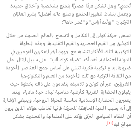
تُجدي؟ وهل تشكل فردًا عصريًّا يتمتع بشخصية وأخلاق حميدة،
ويعمل بنشاط لتغيير المجتمع وصنع عالم أفضل؟ يشير العالِمَان
التركيان: “بولَند أراس” و”عُمر جاها”:
تسعى حركة كولن إلى التكامل والاندماج بالعالم الحديث من خلال
التوفيق بين القيم العصرية والقيم التقليدية. وهذه المحاولة
التركيبية لتلك الأفكار تتشابه مع جهودِ آخِر المفكرين القوميين في
الدولة العثمانية. فقد أكد “ضياء كوك آلب” -على سبيل المثال- على
ضرورة إبداع تركيبة فكرية تنبني على أساس جمع العناصر المأخوذة
من الثقافة التركية مع تلك المأخوذة من العلم والتكنولوجيا
الغربيَّين، غير أن كولن و تلاميذه يتقدمون على ذلك بخطوة حيث
يقبلون الحضارة الغربية كأرضية مناسبة لبناء حياة مادية، بينما
يعتبرون الحضارة الإسلامية مناسبة للحياة الروحية. وينبغي الإشارة
إلى أنه بسبب البنية المحافِظة للحركة فإنها تخاطب هؤلاء الذين يرون
أن النظام السياسي التركي يؤكد على العلمانية والتحديث بشكل
[11]
مبالغ فيه
.