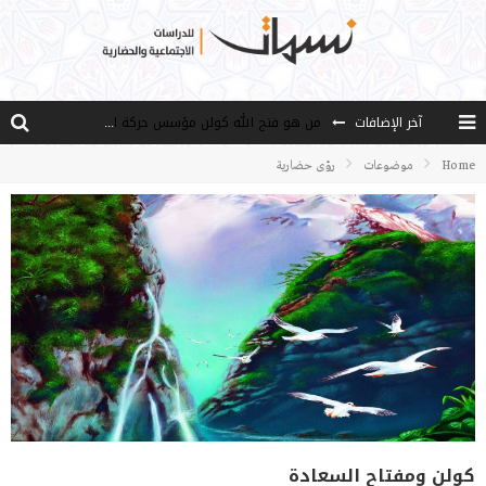
من هو فتح الله كولن مؤسس حركة الخدمة؟
آخر الإضافات
كيف نصل إلى أفق إنسان “هل من مزيد”؟
Home
موضوعات
رؤى حضارية
الأستاذ عالما عارفا حكيما
مصادر العلم وسببه
النـزعة التجديدية عند الأستاذ فتح الله كولن
كولن ومفتاح السعادة