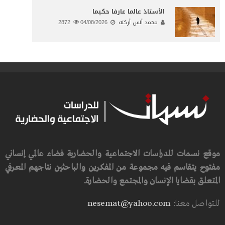
الأستاذ عالما عارفا حكيما
محمد أنس أركنه
04/08/2026
2872
موقع نسمات للدراسات الاجتماعية والحضارية فضاء عالمي إنساني
مفتوح يتقاسم فيه مجموعة من المفكرين والباحثين نتاجهم المعرفي
المتعلق بقضايا الإنسان والمجتمع والحضارة.
للتواصل معنا:
nesemat@yahoo.com