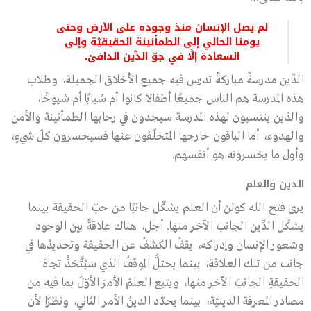
لم يصل الإنسان منذ وجوده على الأرض وحتى
يومنا الحالي إلى الطمأنينة الحقيقيّة وإلى
السعادة إلَّا في جوّ الدِّين الدافئ.
الدِّين مدرسةٌ مباركةٌ تدرس فيه جميع الأخلاق الجميلة، وطلاب
هذه المدرسة هم الناس جميعًا أطفالًا كانوا أم شبابًا أم شيوخًا،
والذين ينتسبون لهذه المدرسة سيجدون في رحابها الطمأنينة والأمن
والهدوء، أما الباقون خارجها المتخلّفون عنها فسيخسرون كلّ شيءٍ،
وأول ما يخسرونه هو أنفسهم.
الدين والعلم
يرى فتح الله كولن أن العلم يشكّل جانبًا من حبّ الحقيقة بينما
يشكّل الدِّين الجانب الآخر منها. أجل، هناك علاقةٌ بين الوجود
وشعور الإنسان وإدراكه، يقفُ الكشفُ عن الحقيقة وتحديدُها في
جانب من تلك العلاقةِ، بينما يحتلُّ الموقفُ الذي سيُتَّخذُ تجاهَ
الحقيقةِ الجانبَ الآخر منها، ويتبع العلمُ الأمرَ الأوّلَ بما فيه من
مصادر المعرفة الدينيّة، بينما يحدّد الدينُ الأمر الثاني، ونظرًا لأن