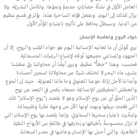
العامل الأوّل في نشأة حضاراتٍ جديدةٍ ونموّها، وتكامل البشريّة، ولا
يزال كذلك إلى اليوم، وبفعل قوّته الساحرة هذه؛ يؤثر في قسمٍ عظيم
من الدنيا، وسيظلّ يحافظ على تأثيره باعتبارهِ المؤثِّر الأول.
خواء الروح وتعاسة الإنسان
يرى كُولَنْ أن ما تعانيه الإنسانية اليوم هو خواء القلب والروح، إلا أن
الجهود والمساعي جميعها تُوجَّه لإشباع الرغبات الجسمانيّة
فحسب، وهذا “خطأٌ” عظيمٌ، ويرى أيضًا أن محاولتنا ريَّ عطشنا
بشرب ماء البحر لا تختلف شيئًا عن محاولاتنا تسمين أجسادنا
وأبداننا لأجل إزالة جوعنا المعنويّ وحاجاتنا المعنويّة، حيث إن الجوع
والعطش الحقيقيّين للإنسانيّة جمعاء يكمن في البُعد عن روح
الدِّين الحقّ أي عن روح الإسلام وهو لا يقصد بـ”روح الإسلام” تلك
التي فقدت بريقها وبهت لونها الآن من وجهة نظرنا وتقييماتنا،
وتبخّرت باعتبار سحرها السماويّ، وإنما يقصد بها روح الإسلام التي
لا تزال محسوسةً بأطيافها وزخارفها في طائفةٍ من الأرواح النقيّة
الطاهرة، والتي أحسّ بها الإنسان وعاشها في عصر السعادة.