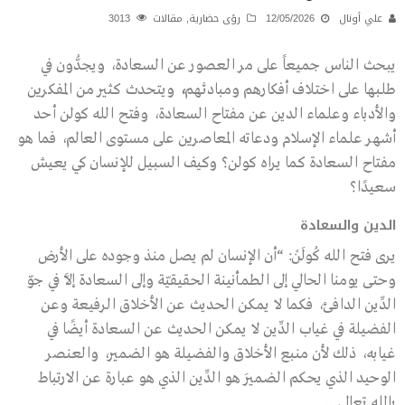
علي أونال
12/05/2026
رؤى حضارية
,
مقالات
3013
يبحث الناس جميعاً على مر العصور عن السعادة، ويجدُّون في
طلبها على اختلاف أفكارهم ومبادئهم
،
ويتحدث كثير من المفكرين
والأدباء وعلماء الدين عن مفتاح السعادة، وفتح الله كولن أحد
أشهر علماء الإسلام ودعاته المعاصرين على مستوى العالم، فما هو
مفتاح السعادة كما يراه كولن؟ وكيف السبيل للإنسان كي يعيش
سعيدًا؟
الدين والسعادة
يرى فتح الله كُولَنْ: “أن الإنسان لم يصل منذ وجوده على الأرض
وحتى يومنا الحالي إلى الطمأنينة الحقيقيّة وإلى السعادة إلَّا في جوّ
الدِّين الدافئ، فكما لا يمكن الحديث عن الأخلاق الرفيعة وعن
الفضيلة في غياب الدِّين لا يمكن الحديث عن السعادة أيضًا في
غيابه، ذلك لأن منبع الأخلاق والفضيلة هو الضمير، والعنصر
الوحيد الذي يحكم الضميرَ هو الدِّين الذي هو عبارة عن الارتباط
بالله تعالى…