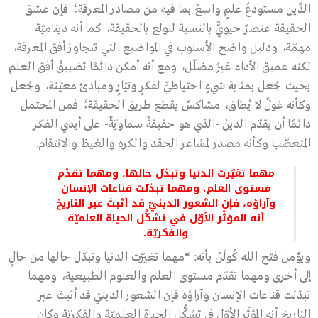
الدِّين مستودعُ علمٍ واسعٌ بما فيه من مصادر المعرفة؛ فإن عشق
الحقيقة عنصرٌ حيويٌّ بالنسبة للولع بالحقيقة، كما أنه ديناميّة
مهمّة، ودليل واضح الأسلوب في المواضيع التي تتجاوز أفق المعرفة،
لكنه عميق الأداء غيرُ مضلّل، ومع أنه أمكن دائمًا تضييقُ أفق العلم
بحيث جُعل بمثابة شيءٍ احتياطيٍّ لفكرٍ وتيّارٍ ومبادئ معيّنة، وجُعل
وكأنه غولٌ لا يُطاق، مشاكسٌ يقطع طريق الحقيقة؛ فمن المحتمل
دائمًا أن يقدّم الدينُ -الذي هو حقيقةٌ سماويّةٌ- على أيدي الفكر
المتعصّب وكأنه مصدر لمشاعر الحقد والكره والغيظ والانتقام.
مهما تغيّرت الدنيا وتبدّل حالها، ومهما تقدّم
مستوى العلم، ومهما تبدّلت قناعات الإنسان
وآراؤه، فإن الشعور الدينيّ قد أثبتَ عبر التاريخ
أنه المؤثّر الأوّل في تشكُّل الحياة العلميّة
والفكريّة.
ويؤمن فتح الله كُولَنْ بأنه: “مهما تغيّرت الدنيا وتبدّل حالها من حالٍ
إلى أخرى ومهما تقدّم مستوى العلم والعلوم الطبيعية، ومهما
تبدّلت قناعات الإنسان وآراؤه فإن الشعور الدينيّ قد أثبتَ عبر
التاريخ أنه المؤثّر الأوّل في تشكُّل الحياة العلميّة والفكريّة وكان