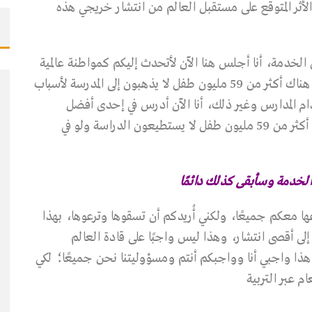
الأثر المتوقع على مستقبل العالم من انتشار خريجي هذه
لخدمة، أنا أجلس هنا الآن لأتحدث إليكم كمواطنة عالمية
وليس باسم كمبوديا عن مستقبل هذا العالم. اليوم هناك أكثر من 59 مليون طفل لا يذهبون إلى المدرسة لأسباب
ام المدارس وغير ذلك، أنا الآن أدرس في إحدى أفضل
الجامعات في الولايات المتحدة الأمريكية، ولكن هانك أكثر من 59 مليون طفل لا يستطيعون الدراسة ولو في
 الخدمة وسأبقى كذلك دائمًا
عها معكم جميعًا، ولكني أُريدكم أن تسقوها وترعوها، بهذا
لى أقصى انتشار، وهذا ليس واجبًا على قادة العالم
ا واجبي أنا وواجبكم أنتم ومسؤوليتنا نحن جميعًا؛ لكي
م عبر التربية