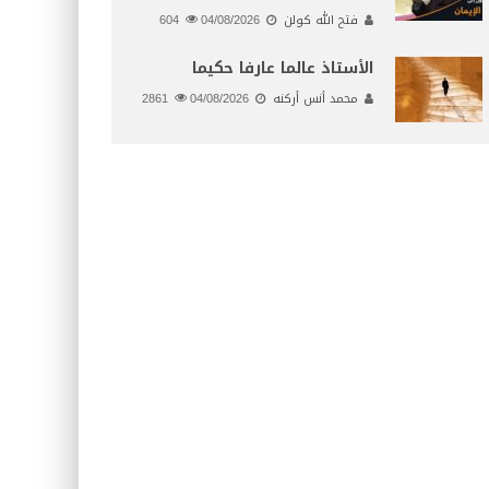
فتح الله كولن
04/08/2026
604
الأستاذ عالما عارفا حكيما
محمد أنس أركنه
04/08/2026
2861