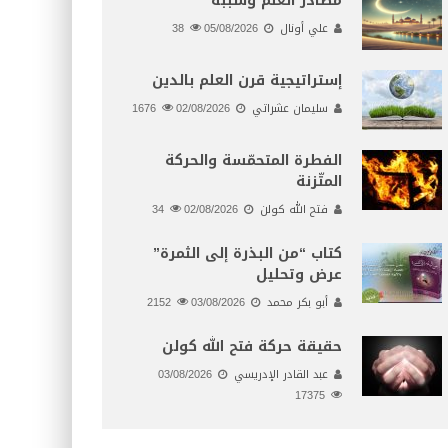
مصادر العلم وسببه
علي أونال
05/08/2026
38
إستراتيجية قرن العلم بالدين
سليمان عشراتي
02/08/2026
1676
الفطرة المتحمّسة والحركة
المتّزنة
فتح الله كولن
02/08/2026
34
كتاب “من البذرة إلى الثمرة”
عرض وتحليل
أبو بكر محمد
03/08/2026
2152
حقيقة حركة فتح الله كولن
عبد القادر الإدريسي
03/08/2026
17375