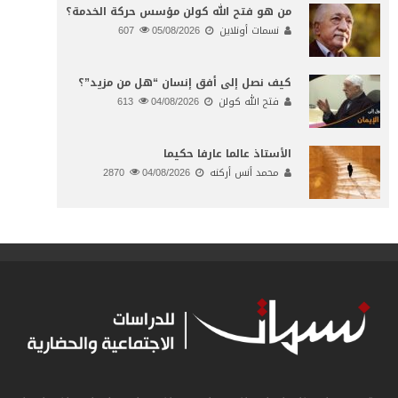
من هو فتح الله كولن مؤسس حركة الخدمة؟
نسمات أونلاين
05/08/2026
607
كيف نصل إلى أفق إنسان “هل من مزيد”؟
فتح الله كولن
04/08/2026
613
الأستاذ عالما عارفا حكيما
محمد أنس أركنه
04/08/2026
2870