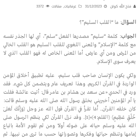
فتح الله كولن
31/12/2023
عرفانيات
,
مقالات
3372
السؤال
: ما “القلب السليم”؟
الجواب
:
كلمة “سليم” مصدرها الفعل “سلم”، أي لها الجذر نفسه
مع كلمة “الإسلام” والمعنى اللغوي للقلب السليم هو القلب الخالي
من المرض ومن أي عارض. أما المعنى الخاص له فهو القلب الذي لا
يعرف سوى الإسلام.
ولكي يكون الإنسان صاحب قلب سليم، عليه تطبيق أخلاق المؤمن
الواردة في القرآن الكريم. وهذا تعريف عام ويتضمن كل شيء. فقد
ورد في الحدي «عن سعد بن هشام بن عامر قال: أتيت عائشة فقلت
يا أم المؤمنين أخبريني بخلق رسول الله صلى الله عليه وسلم قالت:
كان خلقه القرآن.. أَمَا تقرأ في القرآن قول الله عز وجل ﴿وَإِنَّكَ لَعَلَى
خُلُقٍ عَظِيمٍ﴾ (القلم:4)»[1]. وقد نـزل القرآن لكي ينظم الرسول صلى
الله عليه وسلم حياته على ضوئه أولاً ومن ثم تقوم الأمة باتباع
إمامها وتنظم حياتها وفكرها وتصوراتها حسب ما ترى من نبيها. ثم