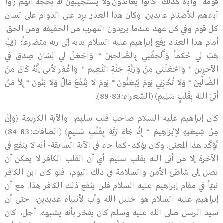
قومه -وأباه كذلك- كانوا يعاندون ولا يستجيبون له بحجة أنهم رأوا
آباءهم للأصنام عابدين. وكان هذا العذر يرِد على الدوام على لسان
كل قوم وفي كل عهد عندما يريدون التهرب من الحقيقة ومن الحق.
أمام هذا العناد رفع إبراهيم عليه السلام يديه إلى ربه متضرعاً: ﴿رَبِّ
هَبْ لِي حُكْماً وَأَلْحِقْنِي بِالصَّالِحِينَ * وَاجْعَلْ لِي لِسَانَ صِدقٍ فِي
الآخرِين * وَاجْعَلْنِي مِنْ وَرَثَةِ جَنَّةِ النَّعِيم * وَاغْفِر لأَبِي إنَّهُ كَانَ مِنَ
الضَّالِّينَ * وَلاَ تُخْزِنِي يَوْمَ يُبْعَثُونَ * يَوْمَ لاَ يَنْفَعُ مَالٌ وَلاَ بَنُونَ * إِلاََّ مَنْ
أَتَى اللهَ بِقَلْبٍ سَلِيمٍ﴾ (الشعراء:83-89).
كان إبراهيم عليه السلام صاحب قلب سليم، والآية الكريمة ﴿وَإِنَّ
مِنْ شِيعَتِهِ لإبْرَاهِيمَ * إِذْ جَاءَ رَبَّهُ بِقَلْبٍ سَلِيمٍ﴾ (الصافات:83-84)
تُؤكّد هذا المعنى. وكان يؤكد -كما جاء في الآية السابقة- أنه لا ينفع في
الآخرة إلاّ من أتى الله بقلب سليم. أي أن القلب الكافر لا يمكن أن
يصل إلى شاطئ الأمن والسلامة في ذلك اليوم، فلو كان ابن الكافر
نبيّاً في مقام إبراهيم عليه السلام فلن ينفع ذلك الكافر هذا. مع أن
إبراهيم عليه السلام هو خليل الله وأب لأنبياء عديدين، حتى أن
سيد الرسل صلى الله عليه وسلم كان يفخر بأنه يشبهه. أجل، كان