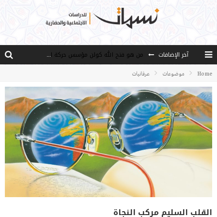
آخر الإضافات
من هو فتح الله كولن مؤسس حركة الخدمة؟
كيف نصل إلى أفق إنسان “هل من مزيد”؟
Home
موضوعات
عرفانيات
الأستاذ عالما عارفا حكيما
مصادر العلم وسببه
النـزعة التجديدية عند الأستاذ فتح الله كولن
القلب السليم مركب النجاة