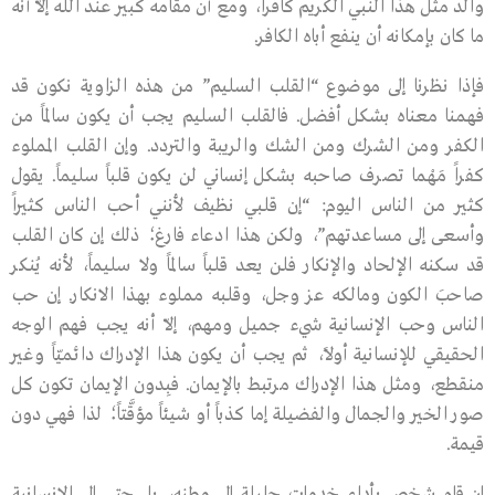
والد مثل هذا النبي الكريم كافراً، ومع أن مقامه كبير عند الله إلاّ أنه
ما كان بإمكانه أن ينفع أباه الكافر.
فإذا نظرنا إلى موضوع “القلب السليم” من هذه الزاوية نكون قد
فهمنا معناه بشكل أفضل. فالقلب السليم يجب أن يكون سالماً من
الكفر ومن الشرك ومن الشك والريبة والتردد. وإن القلب المملوء
كفراً مَهْما تصرف صاحبه بشكل إنساني لن يكون قلباً سليماً. يقول
كثير من الناس اليوم: “إن قلبي نظيف لأنني أحب الناس كثيراً
وأسعى إلى مساعدتهم”، ولكن هذا ادعاء فارغ؛ ذلك إن كان القلب
قد سكنه الإلحاد والإنكار فلن يعد قلباً سالماً ولا سليماً، لأنه يُنكر
صاحبَ الكون ومالكه عز وجل، وقلبه مملوء بهذا الانكار. إن حب
الناس وحب الإنسانية شيء جميل ومهم، إلاّ أنه يجب فهم الوجه
الحقيقي للإنسانية أولاً، ثم يجب أن يكون هذا الإدراك دائميّاً وغير
منقطع، ومثل هذا الإدراك مرتبط بالإيمان. فبِدون الإيمان تكون كل
صور الخير والجمال والفضيلة إما كذباً أو شيئاً مؤقَّتاً؛ لذا فهي دون
قيمة.
إن قام شخص بأداء خدمات جليلة إلى وطنه، بل حتى إلى الإنسانية