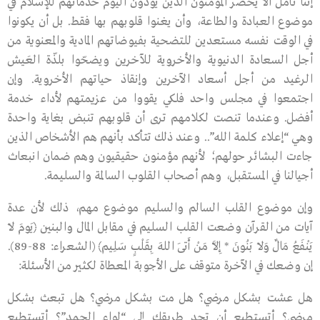
إننا نأمل ألا يحصر المؤمنون الذين يؤدون اليوم خدماتهم للإسلام في
موضوع العبادة والطاعة، وأن يغنوا قلوبهم بها فقط. بل أن يكونوا
في الوقت نفسه مستعدين للتضحية بفيوضاتهم المادية والمعنوية من
أجل السعادة الدنيوية والأخروية للآخرين ويضحّوا بلذّة العَيش
الرغيد من أجل أسعاد الآخرين وإنقاذ حياتهم الأخروية. وإن
اجتمعوا في مجلس واحد فلكي يقووا من عزيمتهم لأداء خدمة
أفضل. وعندما تنصت لكلامهم ترى أن قلوبهم تنبض بغاية واحدة
وهي “إعلاء كلمة الله”.. وعند ذلك تتأكد بأنهم هم الأشخاص الذين
جاءت البشائر حولهم؛ لأنهم مؤمنون حقيقيون وهم ضمان انبعاث
أجيالنا في المستقبل، وهم أصحاب القلوب السالمة والسليمة.
وإن موضوع القلب السالم والسليم موضوع مهم، ذلك لأن عدة
آيات من القرآن وضعت القلب السليم في مقابل المال والبنين ﴿يَومَ لاَ
يَنْفَعُ مَالٌ وَلاَ بَنُونَ * إِلاَّ مَنْ أَتَى اللهَ بِقَلْبٍ سَلِيم﴾ (الشعراء: 88-89).
إن وضعك في الآخرة متوقف على الأجوبة المعطاة لكثير من الأسئلة:
هل عشت بشكل مرضي؟ هل مت بشكل مرضي؟ هل تبعث بشكل
مرضي؟ أتستطيع أن تجد طريقك إلى “لواء الحمد”؟ أتستطيع