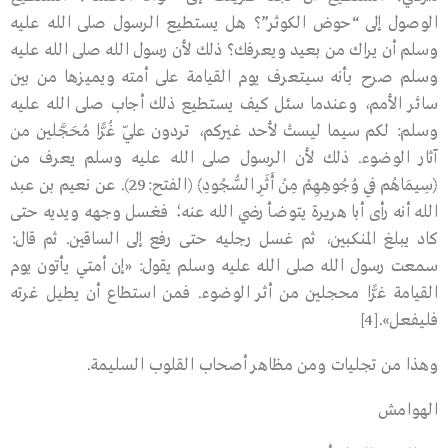
الوصول إلى “حوض الكوثر”؟ هل يستطيع الرسول صلى الله عليه
وسلم أن يراك من بعيد ويعرفك؟ ذلك لأن رسول الله صلى الله عليه
وسلم صرح بأنه سيتعرف يوم القيامة على أمته ويميزها من بين
سائر الأمم، وعندما سئل كيف يستطيع ذلك أجاب صلى الله عليه
وسلم: لكم سيما ليستْ لأحد غيركم، تردون عليّ غُرًّا مُحَجَّلين من
آثار الوضوء. ذلك لأن الرسول صلى الله عليه وسلم يعرف من
﴿سِيمَاهُم فِي وُجُوهِهِمْ مِنْ أَثَرِ السُّجُودِ﴾ (الفتح:29). عن نعيم بن عبد
الله أنه رأى أبا هريرة يتوضأ رضي الله عنه؛ فغسل وجهه ويديه حتى
كاد يبلغ المنكبين، ثم غسل رجليه حتى رفع إلى الساقين. ثم قال:
سمعت رسول الله صلى الله عليه وسلم يقول: «إن أمتي يأتون يوم
القيامة غرًّا محجلين من أثر الوضوء. فمن استطاع أن يطيل غرته
فليفعل».[4]
وهذا من تجليات ومن مظاهر أصحاب القلوب السليمة.
الهوامش