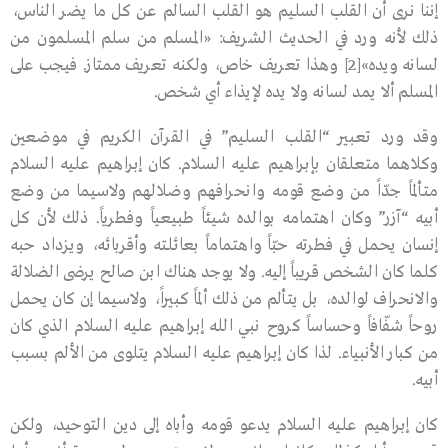
إننا نرى أن القلب السليم هو القلب السالم عن كل ما يضر الناس،
ذلك لأنه ورد في الحديث الشريف: «المسلم من سلم المسلمون من
لسانه ويده»[2] وهذا تعريف خاص، ولكنه تعريف ممتاز. فيجب على
المسلم ألا يمد لسانه ولا يده لإيذاء أي شخص.
وقد ورد تعبير “القلب السليم” في القرآن الكريم في موضعين
وكلاهما متعلقان بإبراهيم عليه السلام. كان إبراهيم عليه السلام
متألماً جدّاً من وضع قومه وانحرافهم وضلالهم ولاسيما من وضع
أبيه “آزر” وكان اهتمامه بوالده شيئاً طبيعياً وفطرياً. ذلك لأن كل
إنسان يحمل في فطرته حبّاً واهتماماً بعائلته وأقربائه، ويزداد حبه
كلما كان الشخص قريباً إليه. ولا يوجد هناك ابن صالح يرضى الضلالة
والانحراف لوالده، بل يتألم من ذلك ألماً كبيراً، ولاسيما إن كان يحمل
روحاً شفّافاً وحساساً كروح نبي الله إبراهيم عليه السلام الذي كان
من كبار الأنبياء. لذا كان إبراهيم عليه السلام يتلوى من الألم بسبب
أبيه.
كان إبراهيم عليه السلام يدعو قومه وأباه إلى دين التوحيد، ولكن