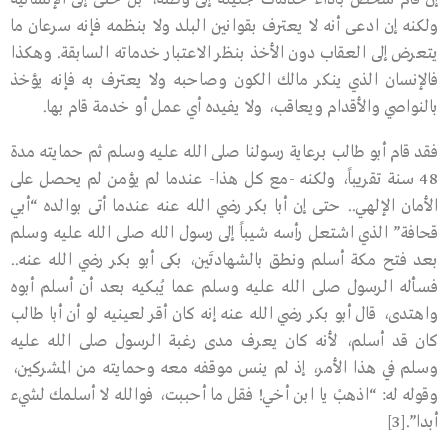
ولكنه إن ادعى أنه لا يعترف بقوانين البلد ولا بنظمه فإنه سرعان ما
يتعرض إلى العقاب دون الأخذ بنظر الاعتبار خدماته السابقة. وهكذا
فالإنسان الذي ينكر مالك الكون وصاحبه ولا يعترف به فإنه يؤخذ
بالنواصي والأقدام ويعاقب، ولا يفيده أي عمل أو خدمة قام بها.
فقد قام أبو طالب برعاية رسولنا صلى الله عليه وسلم ثم حمايته مدة
48 سنة تقريباً، ولكنه -مع كل هذا- عندما لم يؤمن لم يحصل على
الأمان الإلهي.. حتى إن أبا بكر رضي الله عنه عندما أتى بوالده “أبي
قحافة” الذي اشتعل رأسه شيباً إلى رسول الله صلى الله عليه وسلم
بعد فتح مكة أسلم ونطق بالشهادتَين، بكى أبو بكر رضي الله عنه..
فسأله الرسول صلى الله عليه وسلم عما يُبكيه بعد أن أسلم أبوه
واهتدى، قال أبو بكر رضي الله عنه إنه كان أقر لعينيه لو أن أبا طالب
كان قد أسلم، لأنه كان يعرف مدى رغبة الرسول صلى الله عليه
وسلم في هذا الأمر، إذ لم ينس موقفه معه وحمايته من المشركين،
وقوله له: “اذهبْ يا ابن أخي! فقل ما أحببت، فوالله لا أسلمك لشيء
أبدا”.[3]