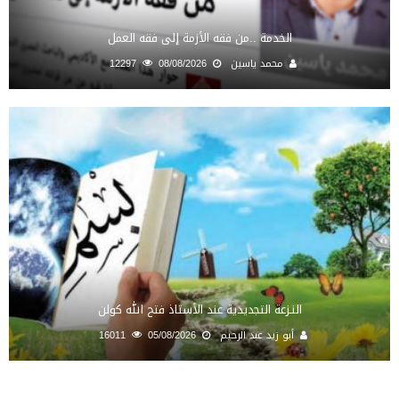
الخدمة ..من فقه الأزمة إلى فقه العمل
محمد ياسين
08/08/2026
12297
النـزعة التجديدية عند الأستاذ فتح الله كولن
أبو زيد عبد الرحيم
05/08/2026
16011