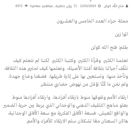
فتح الله كولن
21/01/2024
رؤى حضارية
,
مفاهيم معاصرة
8372
مجلة حراء العدد الخامس والعشرون
الموازين
بقلم: فتح الله كولن
تعلمنا الكثير، وقرأنا الكثير، وكتبنا الكثير، لكننا لم نتعلم كيف
نثقّف أجيالنا بثقافة أمّتنا الأصيلة، ونعلمها كيف تحترم هذه الثقافة،
وتأخذ منها، وتستعين بها على إنارة طريقها، فضعْنا وضاع جهدنا،
ولم نجْنِ ما كُنَّا نؤمّل من نهوض حضاري منتظر.
ارتقاء الأمم وتفوقها منوط بارتقاء أفرادها، وارتقاء أفرادها منوط
بعلو مناهج التثقيف الذهني والوجداني الذي يربط بين حرية الضمير
والواقع المعيش، فسعة الآفاق الفكرية مع سعة الآفاق الوجدانية،
هاتان السعتان معًا تشكلان سلم الارتقاء للأفراد والأمم.