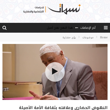
هذا النهج نهج أصيل
آخر الإضافات
الخدمة ..من فقه الأزمة إلى فقه العمل
Home
موضوعات
رؤى حضارية
مصادر العلم وسببه
النـزعة التجديدية عند الأستاذ فتح الله كولن
مدارس كولن: التعليم بوصفه مشروعًا لبناء الإنسان والمجتمع
النهوض الحضاري وعلاقته بثقافة الأمة الأصيلة