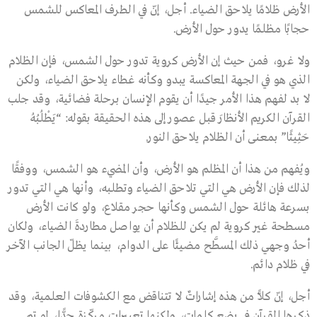
الأرض ظلامًا يلاحق الضياء. أجل، إنّ في الطرف المعاكس للشمس
حجابًا مظلمًا يدور حول الأرض.
ولا غرو، فمن حيث إن الأرض كروية تدور حول الشمس، فإن الظلام
الذي هو في الجهة المعاكسة يبدو وكأنه غطاء يلاحق الضياء، ولكن
لا بد لفهم هذا الأمر جيدًا أن يقوم الإنسان برحلة فضائية، وقد جلب
القرآن الكريم الأنظارَ قبل عصور إلى هذه الحقيقة بقوله: “يَطْلُبُهُ
حَثِيثًا” بمعنى أن الظلام يلاحق النور.
ويُفهم من هذا أن المظلم هو الأرض، وأن المضيء هو الشمس، ووفقًا
لذلك فإن الأرض هي التي تلاحق الضياء وتطلبه، وأنها هي التي تدور
بسرعة هائلة حول الشمس وكأنها حجر مقلاع، ولو كانت الأرض
مسطحة غير كروية لم يكن للظلام أن يواصل مطاردةَ الضياء، ولكان
أحدُ وجهي ذلك المسطَّح مضيئًا على الدوام، بينما يظلّ الجانب الآخر
في ظلام دائم.
أجل، إنّ كلًّا من هذه إشاراتٌ لا تتناقض مع الكشوفات العلمية، وقد
ذكرها القرآن في بضع كلمات، ولكنها تعبيرات مركّزة جدًّا، لو تم