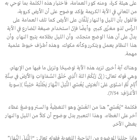
على هيئة كرة، ومنه كور العمامة، فاختيار هذه الكلمة بما توحي به
من المعاني في الآية الكريمة يؤكد بوضوح على أن الأرض كروية،
فالقول بأن الليل والنهار يُلَفَّان على الأرض كما تلف العمامة على
الرأس لذو مغزًى كبير، وأيضًا فإنّ استخدام صيغة المضارع في الآية
يدلّ على أن هذا الوضع متجدّد، وأن الليل بظلامه يتبع النهار، وأن
هذا النظام يعمل ويتكرر وكأنه مكوك، وهذه أطراف خيوط علمية
مهمة.
وهناك آية أخرى تزيد هذه الآية توضيحًا وتزيل ما فيها من الإبهام،
وهي قوله تعالى:﴿ إِنَّ رَبَّكُمُ اللهُ الَّذِي خَلَقَ السَّمَاوَاتِ وَالأَرْضَ فِي سِتَّةِ
أَيَّامٍ ثُمَّ اسْتَوَى عَلَى الْعَرْشِ يُغْشِي اللَّيْلَ النَّهَارَ يَطْلُبُهُ حَثِيثًا ﴾(سورة
الأَعْرَافِ: 7/54).
فكلمة “يُغْشِي” هنا من الغَشْي وهو التغطِيةُ والستر ووضعُ غطاء
آخر على الغطاء، وهذا التعبير يدل بوضوح أن كلًّا من الليل والنهار
يغطي الآخر.
وإذا حللنا الموضوع من الناحية اللغوية فقوله تعالى: “اللَّيْلَ النَّهَارَ”