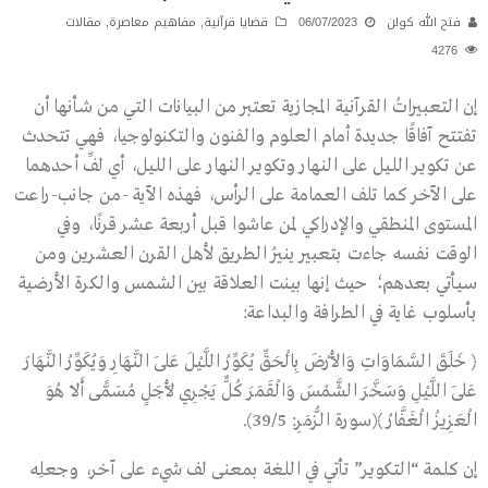
فتح الله كولن
06/07/2023
قضايا قرآنية
,
مفاهيم معاصرة
,
مقالات
4276
إن التعبيراتُ القرآنية المجازية تعتبر من البيانات التي من شأنها أن
تفتتح آفاقًا جديدة أمام العلوم والفنون والتكنولوجيا، فهي تتحدث
عن تكوير الليل على النهار وتكوير النهار على الليل، أي لفِّ أحدهما
على الآخر كما تلف العمامة على الرأس، فهذه الآية -من جانب-راعت
المستوى المنطقي والإدراكي لمن عاشوا قبل أربعة عشر قرنًا، وفي
الوقت نفسه جاءت بتعبير ينيرُ الطريق لأهل القرن العشرين ومن
سيأتي بعدهم؛ حيث إنها بينت العلاقة بين الشمس والكرة الأرضية
بأسلوب غاية في الطرافة والبداعة:
﴿ خَلَقَ السَّمَاوَاتِ وَالأَرْضَ بِالْحَقِّ يُكَوِّرُ اللَّيْلَ عَلَى النَّهَارِ وَيُكَوِّرُ النَّهَارَ
عَلَى اللَّيْلِ وَسَخَّرَ الشَّمْسَ وَالْقَمَرَ كُلٌّ يَجْرِي لأَجَلٍ مُسَمًّى أَلَا هُوَ
الْعَزِيزُ الْغَفَّارُ ﴾(سورة الزُّمَرِ: 39/5).
إن كلمة “التكوير” تأتي في اللغة بمعنى لف شيء على آخر، وجعلِه