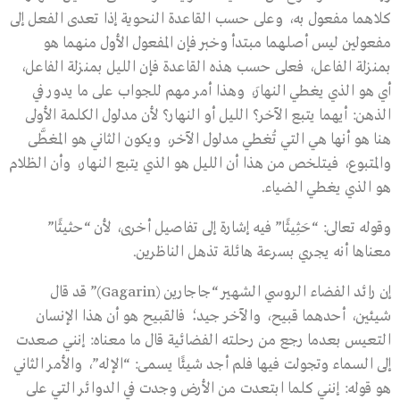
كلاهما مفعول به، وعلى حسب القاعدة النحوية إذا تعدى الفعل إلى
مفعولين ليس أصلهما مبتدأ وخبر فإن المفعول الأول منهما هو
بمنزلة الفاعل، فعلى حسب هذه القاعدة فإن الليل بمنزلة الفاعل،
أي هو الذي يغطي النهارَ، وهذا أمر مهم للجواب على ما يدور في
الذهن: أيهما يتبع الآخر؟ الليل أو النهار؟ لأن مدلول الكلمة الأولى
هنا هو أنها هي التي تُغطي مدلول الآخر، ويكون الثاني هو المغطَّى
والمتبوع، فيتلخص من هذا أن الليل هو الذي يتبع النهار، وأن الظلام
هو الذي يغطي الضياء.
وقوله تعالى: “حَثِيثًا” فيه إشارة إلى تفاصيل أخرى، لأن “حثيثًا”
معناها أنه يجري بسرعة هائلة تذهل الناظرين.
إن رائد الفضاء الروسي الشهير “جاجارين (Gagarin)” قد قال
شيئين، أحدهما قبيح، والآخر جيد؛ فالقبيح هو أن هذا الإنسان
التعيس بعدما رجع من رحلته الفضائية قال ما معناه: إنني صعدت
إلى السماء وتجولت فيها فلم أجد شيئًا يسمى: “الإله”، والأمر الثاني
هو قوله: إنني كلما ابتعدت من الأرض وجدت في الدوائر التي على