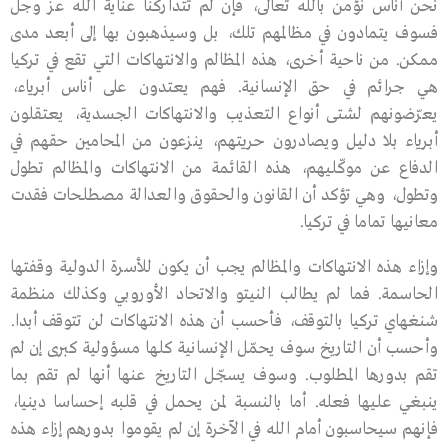
نحن أناس نؤمن بالله تعالى، فإن لم تتداركنا عناية الله عز وجل
فسوف يتمادون في مظالمهم تلك، بل وسيذهبون بها إلى أبعد مدى
ممكن. من ناحية أخرى، هذه المظالم والانتهاكات التي تقع في تركيا
هي جرائم في حق الإنسانية. فهم يعتدون على أناس أبرياء،
يعرّضونهم لشتى أنواع التعذيب والانتهاكات الجسدية، يعتقلون
أبرياء بلا دليل ويصادرون حريتهم، ينزعون من المحامين حقهم في
الدفاع عن موكّليهم، هذه القائمة من الانتهاكات والمظالم تطول
وتطول، وهي تؤكد أن القانون والحقوق والعدالة مصطلحات فقدت
معانيها تماما في تركيا.
وإزاء هذه الانتهاكات والمظالم يجب أن يكون للأسرة الدولية وقفتها
الحاسمة. فما لم يطالب النيتو والاتحاد الأوروبي وكذلك منظمة
شنغهاي تركيا بالتوقف، فأحسب أن هذه الانتهاكات لن تتوقف أبدا.
وأحسب أن التاريخ سوف يحمّل الإنسانية كلها مسؤولية كبرى إن لم
تقم بدورها المطلوب. وسوف يسجّل التاريخ عنها أنها لم تقم بما
ينبغي عليها فعله. أما بالنسبة لمن يحمل في قلبه إحساسا دينيا،
فإنهم سيحاسبون أمام الله في الآخرة إن لم يقوموا بدورهم إزاء هذه