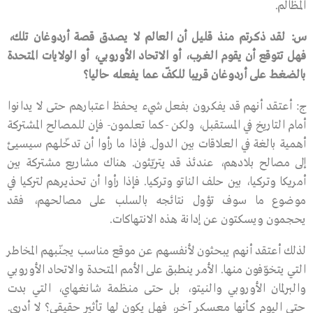
المظالم.
س
:
لقد
ذكرتم
منذ
قليل
أن
العالم
لا
يصدق
قصة
أردوغان
تلك،
فهل
تتوقع
أن
يقوم
الغرب،
أو
الاتحاد
الأوروبي،
أو
الولايات
المتحدة
بالضغط
على
أردوغان
قريبا
للكفّ
عما
يفعله
حاليا؟
ج: أعتقد أنهم قد يفكرون بفعل شيء يحفظ اعتبارهم حتى لا يدانوا
أمام التاريخ في المستقبل، ولكن -كما تعلمون- فإن للمصالح المشتركة
أهمية بالغة في العلاقات بين الدول. فإذا ما رأوا أن تدخّلهم سيسيئ
إلى مصالح بلادهم، عندئذ قد يتريّثون. هناك مشاريع مشتركة بين
أمريكا وتركيا، بين حلف الناتو وتركيا. فإذا رأوا أن تحذيرهم لتركيا في
موضوع ما سوف تؤول نتائجه بالسلب على مصالحهم، فقد
يحجمون ويسكتون عن إدانة هذه الانتهاكات.
لذلك أعتقد أنهم يبحثون لأنفسهم عن موقع مناسب يجنّبهم المخاطر
التي يتخوّفون منها. الأمر ينطبق على الأمم المتحدة والاتحاد الأوروبي
والبرلمان الأوروبي والنيتو، بل حتى منظمة شانغهاي، التي بدت
حتى اليوم كأنها معسكر آخر، فهل يكون لها تأثير حقيقي؟ لا أدري.