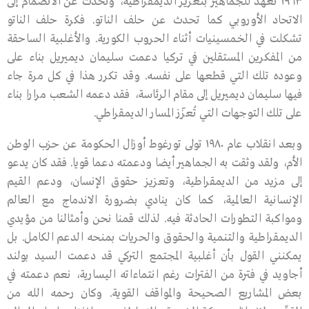
١٩٦٣ تعهد للجماهير بتعزيز الديمقراطية، وتحدث عن الانضمام إلى
الاتحاد الأوروبي كما تحدث عن حلف الناتو. فكرة حلف الناتو
تشكلت في الخمسينيات أثناء الحروب الكورية. والأغلبية الساحقة
من المفكرين المستقلين في تركيا دعمت سليمان ديميريل بناء على
وعوده تلك التي قطعها على نفسه. وقد تكرر هذا في كل مرة جاء
فيها سليمان ديميريل إلى مقام الرئاسة، فقد دعمه الشعب مرارا بناء
على تلك التوجهات التي تُعزّز المسار الديمقراطي.
وبعد انقلاب عام ١٩٨٠ تولى تورغوط أوزال الحكومة عن حزب الوطن
الأم، ولقد وثقت به الجماهير أيضا ودعمته دعما قويا. فقد كان يدعو
إلى مزيد من الديمقراطية، وتعزيز حقوق الإنسان، ودعم القيم
الإنسانية العالمية، كما كان ينادي بضرورة الاندماج مع العالم
ومواكبة التطورات الحادثة فيه. لذلك قمنا نحن وأمثالنا من مؤيدي
الديمقراطية والتنمية والحقوق والحريات بمنحه الدعم الكامل. بل
يمكنني القول بأن أغلبية المجتمع التركي قد دعمت السيد بولند
أجاويد في فترة من الفترات رغم انتماءاته اليسارية، نعم دعمته في
بعض المشاريع الصحيحة والمواقف القوية. وكان رحمه الله من