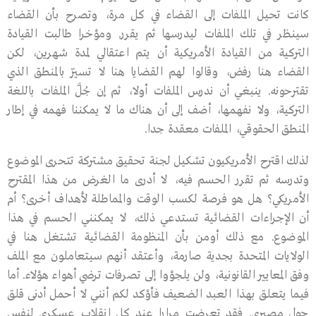
كانت تحيل الملفات إلى القضاء في كل مرة، وتصرح بأن القضاء
سينظر في تلك الملفات ليدرسها ثم يقرر. ومؤخرا طالبت القيادة
التركية من القيادة الأمريكية أن يتم اعتقالي لمدة شهرين، لكن
القضاء هنا رفض، وقالوا لهم القضايا هنا لا تسيّر بالمنطق الذي
تقترحونه. ينبغي أن ندرس الملفات أولا، ثم إن جُلَّ الملفات باللغة
التركية، ولا نفهمها، أضف إلى أن هناك ما لا يمكننا فهمه في إطار
المنطق الحقوقي، الملفات معقدة جدا.
لذلك اقترح الأمريكيون تشكيل لجنة تحقيق مشتركة تتحرى الموضوع
وتدرسه ثم تقرر الحسم فيه، لا أدرى ما الغرض من هذا المقترح
الأمريكي؟ هل هو فرصة لكسب الوقت والمماطلة لأهداف أخرى؟ أم
أن الإجراءات القضائية تستدعي ذلك، لا يمكنني الحسم في هذا
الموضوع. مع ذلك أومن بأن المنظومة القضائية تشتغل هنا في
الولايات المتحدة بجدية صارمة، وأعتقد أنهم سيتعاملون مع الملف
وفق المعايير القانونية، ولن يلجؤوا إلى تصرفات ترضي أهواء هؤلاء. أما
فيما يتعلق بهذا العبد الضعيف فأؤكد لكم أنني لا أحمل أدنى قلق
حول مصيري. فقد تعرضت مرارا عند كل انقلاب عسكري لنفس