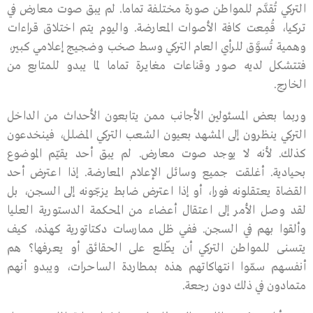
التركي تُقدَّم للمواطن صورة مختلفة تماما. لم يبق صوت معارض في
تركيا، قُمِعت كافة الأصوات المعارضة. واليوم يتم اختلاق قراءات
وهمية تُسوَّق للرأي العام التركي وسط صخب وضجيج إعلامي كبير،
فتتشكل لديه صور وقناعات مغايرة تماما لما يبدو للمتابع من
الخارج.
وربما بعض المسئولين الأجانب ممن يتابعون الأحداث من الداخل
التركي ينظرون إلى المشهد بعيون الشعب التركي المضلل، فينخدعون
كذلك. لأنه لا يوجد صوت معارض. لم يبق أحد يقيّم الموضوع
بحيادية. أغلقت جميع وسائل الإعلام المعارضة. إذا اعترض أحد
القضاة يعتقلونه فورا، أو إذا اعترض ضابط يزجّونه إلى السجن، بل
لقد وصل الأمر إلى اعتقال أعضاء من المحكمة الدستورية العليا
وألقوا بهم في السجن. ففي ظل ممارسات دكتاتورية كهذه، كيف
يتسنى للمواطن التركي أن يطّلع على الحقائق أو يعرفها؟ هم
أنفسهم سمّوا انتهاكاتهم هذه بمطاردة الساحرات، ويبدو أنهم
متمادون في ذلك دون رجعة.