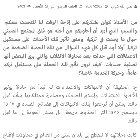
فتح الله كولن
20/07/2017
الملف التركي
,
حوارات الأستاذ
2403
س
:
الأستاذ
كولن
نشكركم
على
إتاحة
الوقت
لنا
للتحدث
معكم،
والسبب
الذي
أريد
أن
أحاوركم
من
أجله
هو
قلق
المجتمع
الصيني
حيال
ما
يحدث
في
تركيا،
ومدى
تأثير
تلك
الأحداث
على
مستقبل
تركيا
.
أولا
أود
قبل
كل
شيء
السؤال
عن
تلك
الحملة
الضخمة
من
الاعتقالات
التي
حدثت
بعد
محاولة
الانقلاب
والتي
يرى
البعض
أنها
تصفية
حسابات
.
كيف
ترون
تأثير
تلك
الحملة
على
مستقبل
تركيا
عامةً،
وحركة
الخدمة
خاصة؟
ج: الحقيقة أن الانتهاكات والاعتداءات لم تبدأ مع حادثة يوليو
الأخيرة. الاعتقالات وإغلاق الصحف ومصادرة ممتلكاتها بدأت قبل
ذلك. يمكن أن تَرجعوا بتلك الانتهاكات إلى فضائح الفساد في ١٧-٢٥
ديسمبر 2013 التي اتخذوها ذريعة، بل يمكن العودة إلى ما قبل
ذلك.
كانت رحلاتهم لا تنقطع إلى بلدان شتى من العالم في محاولات لإقناع