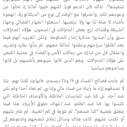
بتنفيذها”، لذلك كان الدعم قويا. لكنهم خيّبوا آمالنا إذ تخلّوا عن
وعودهم تلك، وانحرفوا مع الوقت إلى نوع من الديكتاتورية. اتهمونا
بأشياء لا صلة لنا بها ولا نرتضيها. استغلوا الجهاز القضائي وجهاز
الشرطة وقتذاك لزج بعض الجنرالات في السجون، هؤلاء الجنرالات
سبق وأن أصدروا مذكرة إنذار للحكومة، ولكن الغريب أنهم فيما
بعد أطلقوا سراحهم وعقدوا تحالفا معهم، ثم بدأوا بطرد وتشريد
واعتقال كل من شارك من رجالات الأمن والقضاء في عملية القبض
على هؤلاء الجنرالات، وهم الذين كانوا عينوهم بأنفسهم بل كانوا
يساندوهم سياسيا.
ثم جاءت فضائح الفساد في ١٧ و٢٥ ديسمبر، فانهارت ثقتنا بهم، بتنا
لا نصدقهم إزاء ما رأيناه من فساد مالي وإداري. لم نعاد أحدا ولم نكن
ضد أحد، بل كنا ضد الممارسات الخاطئة والأوصاف الخاطئة التي
تلبّسوا بها. كنا ضد الظلم، ضد انتهاك حقوق الأبرياء. هذا فيما
يتعلق بقضية “كنا ضدهم”. لم نتورط في إثم الغيبة، لم نفتر عليهم
أو نكذب عليهم. كانت هناك وسائل إعلام تنصحهم وتدعوهم إلى
سبيل الرشاد، انزعجوا منها، وأسكتوها، بل أسكتوا جميع وسائل