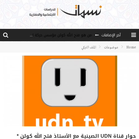
من هو فتح الله كولن مؤسس حركة الخدمة؟
آخر الإضافات
كيف نصل إلى أفق إنسان “هل من مزيد”؟
Home
موضوعات
الملف التركي
الأستاذ عالما عارفا حكيما
مصادر العلم وسببه
النـزعة التجديدية عند الأستاذ فتح الله كولن
حوار قناة UDN الصينية مع الأستاذ فتح الله كولن *