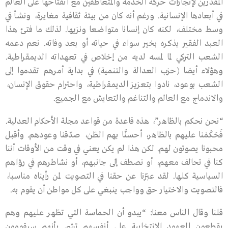
المقدِّرين لإنجازات حركة الخدمة والمتعاطفين مع انفتاحها على العالم
في أبعادها الإنسانية. ورغم أنه كان من بيئة ثقافية مغايرة، ونشأ في
وسط مختلف، لكنه كان إنسانا متواضعا ونزيها. لذلك ما فتئ هذا
العبد الفقير يذكره بخير سواء في حياته أو بعد وفاته. نعم دعمه
الشعب التركي لما لمسه لديه من إخلاص في تعهداته الديمقراطية.
وهؤلاء أيضا (حزب العدالة والتنمية) في بداية أمرهم تقدموا إلى
الشعب بوعود، نادوا بتعزيز الديمقراطية، واحترام حقوق الإنسان،
والاندماج مع العالم والتناغم والتعايش مع الجميع.
“نحن نحكم بالظاهر”، هذه قاعدة من قواعد مجلة الأحكام العدلية.
فَحَكَمْنا عليهم بالظاهر، أحسنَّا بهم الظن، صدّقنا وعودهم. وأقبل
محبونا يصوتون لهم. لكن هذا لم يكن يعني في وقت من الأوقات أننا
كنا في تحالف معهم، أو نصطف إلى جانبهم، أو نشاطرهم في رؤاهم
السياسية كلها. لقد عبّرنا عن حقنا في التصويت لمن رأيناه مناسبا،
فالتصويت والاختيار حق وواجب ينبغي على كل مواطن أن يقوم به.
قلنا وقال الناس معنا: “يبدو أن الحماسة التي تظهر عليهم وهم
يقطعون العهود الانتخابية على أنفسهم تشي بأنهم سيقومون