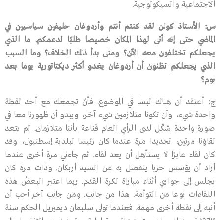
الاجتماعية والسيكولوجية.
س
:
الأستاذ
كولن
لقد
كنتم
أنتم
وأردوغان
حليفين
سياسيين
في
الماضي
حتى
إنه
أتى
لهذا
المكان
خصيصا
طلبًا
لدعمكم
.
ما
الذي
يجعلكم
تختلفون
معه
الآن؟
ومتى
بدأ
ذلك
الخلاف؟
وما
السبب
الذي
يجعلكم
تظنون
أن
أردوغان
يغدو
أكثر
ديكتاتورية
يوما
بعد
يوم؟
ج: أعتقد أن هناك لبسا في الموضوع. فأنْ تجمعك مع أحد لقطة
واحدة شيء، وأن تكونا متلازمين شيء آخر، ويبدو أن ظهورنا معا في
صورة واحدة شكّل لدى الرأي العام قناعة بأننا متلازمان. لم يتعد
لقاؤنا مرتين، تحديدا مرة عندما كان رئيسا لبلدية إسطنبول، وقد
كان لقاء عابرًا لا يستأهل أن يعد لقاء. ثم جاءني مرة أخرى عندما
أراد أن يؤسس حزبا ينفصل به عن السيد أربكان. وذات مرة كان
يجلس إلى جواري أثناء مباراة لكرة القدم. ربما اعتبر البعضُ هذه
اللقاءات نوعا من التوأمة. هذا من جانب. ومن جانب آخر أحب أن
أنبه إلى نقطة أخرى مهمة. فعندما تولى سليمان ديميريل الحكم سنة