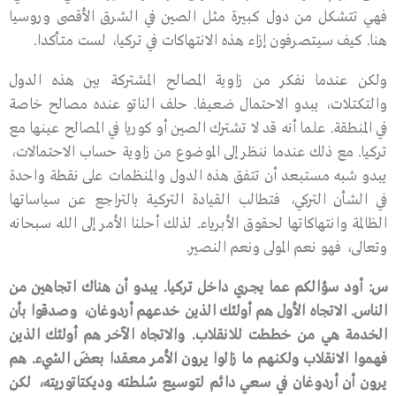
فهي تتشكل من دول كبيرة مثل الصين في الشرق الأقصى وروسيا
هنا. كيف سيتصرفون إزاء هذه الانتهاكات في تركيا، لست متأكدا.
ولكن عندما نفكر من زاوية المصالح المشتركة بين هذه الدول
والتكتلات، يبدو الاحتمال ضعيفا. حلف الناتو عنده مصالح خاصة
في المنطقة. علما أنه قد لا تشترك الصين أو كوريا في المصالح عينها مع
تركيا. مع ذلك عندما ننظر إلى الموضوع من زاوية حساب الاحتمالات،
يبدو شبه مستبعد أن تتفق هذه الدول والمنظمات على نقطة واحدة
في الشأن التركي، فتطالب القيادة التركية بالتراجع عن سياساتها
الظالمة وانتهاكاتها لحقوق الأبرياء. لذلك أحلنا الأمر إلى الله سبحانه
وتعالى، فهو نعم المولى ونعم النصير.
س
:
أود
سؤالكم
عما
يجري
داخل
تركيا
.
يبدو
أن
هناك
اتجاهين
من
الناس
.
الاتجاه
الأول
هم
أولئك
الذين
خدعهم
أردوغان،
وصدقوا
بأن
الخدمة
هي
من
خططت
للانقلاب
.
والاتجاه
الآخر
هم
أولئك
الذين
فهموا
الانقلاب
ولكنهم
ما
زالوا
يرون
الأمر
معقدا
بعضَ
الشيء
.
هم
يرون
أن
أردوغان
في
سعي
دائم
لتوسيع
سُلطته
وديكتاتوريته،
لكن