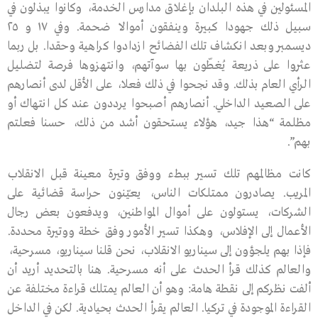
المسئولين في هذه البلدان بإغلاق مدارس الخدمة، وكانوا يبذلون في
سبيل ذلك جهودا كبيرة وينفقون أموالا ضحمة. وفي ١٧ و ٢٥
ديسمبر وبعد انكشاف تلك الفضائح ازدادوا كراهية وحقدا. بل ربما
عثروا على ذريعة يُغطّون بها سوآتهم، وانتهزوها فرصة لتضليل
الرأي العام بذلك. وقد نجحوا في ذلك فعلا، على الأقل لدى أنصارهم
على الصعيد الداخلي. أنصارهم أصبحوا يرددون عند كل انتهاك أو
مظلمة “هذا جيد، هؤلاء يستحقون أشد من ذلك، حسنا فعلتم
بهم”.
كانت مظالمهم تلك تسير ببطء ووفق وتيرة معينة قبل الانقلاب
المريب. يصادرون ممتلكات الناس، يعيّنون حراسة قضائية على
الشركات، يستولون على أموال المواطنين، ويدفعون بعض رجال
الأعمال إلى الإفلاس، وهكذا تسير الأمور وفق خطة ووتيرة محددة.
فإذا بهم يلجؤون إلى سيناريو الانقلاب، نحن قلنا سيناريو، مسرحية،
والعالم كذلك قرأ الحدث على أنه مسرحية. هنا بالتحديد أريد أن
ألفت نظركم إلى نقطة هامة: وهو أن العالم يمتلك قراءة مختلفة عن
القراءة الموجودة في تركيا. العالم يقرأ الحدث بحيادية. لكن في الداخل