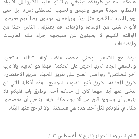
عندكم شك من طريقكم فينبغي أن تثبتوا عليه. انظروا إلى الأنبياء
العظام، سيدنا موسى وعيسى والحبيب المصطفى (ص)، بل حتى
رموز الديانات الأخرى مثل بوذا وبراهمان، تجدون أيضا أنهم تعرضوا
لألوان شتى من الإساءة والإيذاء، قد يعتزلون الناس حينا من
الوقت، لكنهم لا يحيدون عن منهجهم جراء تلك الممارسات
والمضايقات.
نردد مع الشاعر الوطني محمد عاكف قوله: “بالله استعن،
وبالسعي الجاد التزم. احرص على الحكمة، فهذا هو الدرب، ولا درب
آخر للخلاص” ونواصل السير على طريق المحبة، طريق الاحتضان،
طريق المعانقة، طريق فتح القلوب للجميع، هذه أفكارنا التي لن
نتخلى عنها أبدا مهما كان. إن جاءكم أحد، وطرق باب قلبكم فلا
ينبغي أن يساوره قلق من ألا يجد مكانا فيه، ينبغي أن تخصصوا
مكانا في قلوبكم لكل أحد. هذه هي فلسفتنا، ولا تراجع عنها البتّة.
*
تم نشر هذا الحوار بتاريخ ١٧ أغسطس ٢٠١٦.