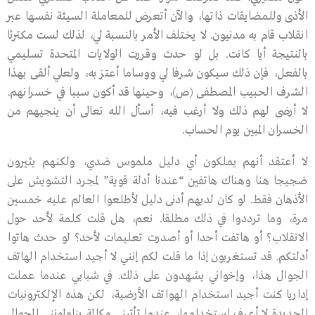
الأذى وللمضايقات ذاتها، والآن أتعرض للمعاملة السيئة نفسها عبر
انقلاب قام به مدنيون. لا يختلف الأمر بالنسبة لي، لذلك لست مكترثا
بالنتيجة أيا كانت. بل لو حدث وقررت الولايات المتحدة تسليمي
بالفعل، فإن ذلك سيكون شرفا لي ووساما أعتز به، ولعلي ألقى بهذا
الشرف الحبيب المصطفى (ص)، وحينها قد أكون سببا في خسرانهم.
لا أرضى لهم ذلك ولا أرغب فيه، أسأل الله تعالى أن ينجيهم من
الخسران المبين يوم الحساب.
لا أعتقد أنهم يملكون أي دليل ملموس ضدي، ولكنهم يثيرون
ضجيجا هنا وهناك هاتفين “عندنا أدلة قوية” لمجرد التشويش على
الأذهان فقط. لو كان لديهم أدنى دليل لأطلعوا العالم عليه خمسين
مرة، وما ترددوا في ذلك مطلقا. نعم، هل قلت كلمة لأحد حول
الانقلاب؟ أو هاتفت أحدا أو أصدرت تعليمات لأحد؟ لو حدث هاتوا
أدلتكم. قد تستغربون إذا ما قلت لكم إنني لا أجيد استخدام الهاتف
الجوال هذا، وإخواني يشهدون على ذلك. في شبابي عندما عملت
إداريا كنت أجيد استخدام الهواتف الأرضية، لكن هذه الإلكترونيات
الجديدة لا أعرف استخدامها، عندما تأتيني مكالمة يناولونني الجوال