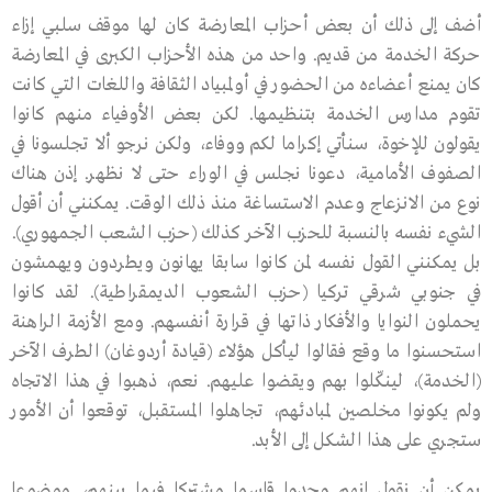
أضف إلى ذلك أن بعض أحزاب المعارضة كان لها موقف سلبي إزاء
حركة الخدمة من قديم. واحد من هذه الأحزاب الكبرى في المعارضة
كان يمنع أعضاءه من الحضور في أولمبياد الثقافة واللغات التي كانت
تقوم مدارس الخدمة بتنظيمها. لكن بعض الأوفياء منهم كانوا
يقولون للإخوة، سنأتي إكراما لكم ووفاء، ولكن نرجو ألا تجلسونا في
الصفوف الأمامية، دعونا نجلس في الوراء حتى لا نظهر. إذن هناك
نوع من الانزعاج وعدم الاستساغة منذ ذلك الوقت. يمكنني أن أقول
الشيء نفسه بالنسبة للحزب الآخر كذلك (حزب الشعب الجمهوري).
بل يمكنني القول نفسه لمن كانوا سابقا يهانون ويطردون ويهمشون
في جنوبي شرقي تركيا (حزب الشعوب الديمقراطية). لقد كانوا
يحملون النوايا والأفكار ذاتها في قرارة أنفسهم. ومع الأزمة الراهنة
استحسنوا ما وقع فقالوا ليأكل هؤلاء (قيادة أردوغان) الطرف الآخر
(الخدمة)، لينكّلوا بهم ويقضوا عليهم. نعم، ذهبوا في هذا الاتجاه
ولم يكونوا مخلصين لمبادئهم، تجاهلوا المستقبل، توقعوا أن الأمور
ستجري على هذا الشكل إلى الأبد.
يمكن أن نقول إنهم وجدوا قاسما مشتركا فيما بينهم، موضوعا