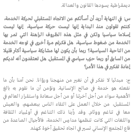
ديمقراطية يسودها القانون والعدالة.
س
:
في
النهاية
أريد
أن
أسألكم
عن
الاتجاه
المستقبلي
لحركة
الخدمة،
كنتم
تقولون
منذ
البداية
إنها
ليست
حركة
سياسية،
إنها
ليست
إسلاما
سياسيا
ولكن
في
مثل
هذه
الظروف
الراهنة
التي
تمر
بها
الخدمة
من
ضغوط
سياسية،
هل
فكرتم
مرة
أخرى
في
توجه
الخدمة
من
الناحية
السياسية؟
ربما
بأن
يكون
لها
مشاركة
سياسية
أكثر
قليلا
من
السابق
أو
ربما
حزب
سياسي
في
المستقبل
.
هل
تعتقدون
أنه
لديكم
إعادة
تفكير
في
هذا
الأمر؟
ج: مبدئيا لا نفكر في أن نغير من منهجنا ورؤانا. نحن آمنا بأن ما
نفعله هو خدمة في صالح الإنسانية. ونؤمن أن ما نقوم به بالغ
الأهمية سواء من أجل آخرتنا أو من أجل سعادة واستقرار العالم في
المستقبل، من خلال العمل على التقاء الناس ببعضهم، والعيش
معا في تناغم ووئام. وقد رأينا ذلك التناغم في أولمبياد الثقافة
واللغات التي كانت تنظمها مدارس الخدمة، فالأجيال الصاعدة من
قاع المجتمع الإنساني تسير في اتجاه تحقيق أخوة كهذه.