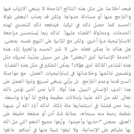
فبعد اطلاعنا على مثل هذه النتائج الناجحة لا ينبغي الارتياب فيها
والتراجع عنها أو مساءلة جدواها. ولكن قد يصاب البعض بلوثة
الحسد كما حصل ذلك في تركيا، فيدفعه ذلك للتصدي لهذه
الخدمات، ومحاولة القضاء عليها؛ لذلك ربما يُستحسن مراجعة
الاستراتيجية مرة أخرى، ولكن مع المثابرة على النهج نفسه. بمعنى،
هل هناك ما يمكن فعله حتى لا نثير الحسد والغيرة إزاء هذه
الخدمة الإنسانية لدى البعض؟ هل من سبيل يجنّبنا تحريك مثل
هذه المشاعر القاتلة لدى هؤلاء؟ يمكن التفكير في مثل هذه القضايا،
وتضمين نتائجها وخلاصاتها في إستراتيجيات العمل، مع مواصلة
السير قدما وعدم التراجع، بل برأيي ينبغي تسريع وتيرة العمل على
هذا الدرب الإنساني النبيل. هذا أولا، ثانيا نحن أناس نؤمن بالله
تعالى. لقد منّ الله علينا بإمكانات عظيمة وفتح لنا أبوابا واسعة،
ربما نحن فشلنا في استثمارها مئة بالمئة، لذلك أراد الله أن ينبهنا
بلطمة رحمة منه سبحانه، بمثابة شدّ أذن أو صفعة خفيفة على
العنق، بمعنى “احذروا وأجيدوا، وزّعوا جميع النعم التي منّ الله
بها عليكم على الإنسانية، ولا تبقوا شيئا منها في أيدكم، عانقوا