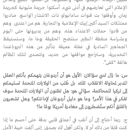
الإعلام التي تعارضهم في أدنى شيء. أسكتوا جريدة مليونية كجريدة
زمان. وأوقفوا بث قنوات سامانيولو ذات الانتشار الواسع. صادروا
ممتلكات السيد أكين إيبك الإعلامية والتجارية. هم من اعتدى، وهم
من قادوا حملات الاعتداء هذه، وهم من يديرونها حتى اليوم
وبشراسة منقطة النظير. ستتضح الحقيقة يوما ما، وستستيقظ
الجماهير السادرة في غفلة عميقة بتأثير من هذه البروباغندا
التخديرية، وستراجع مواقفها من جديد، وتتصدى لتلك المظالم
هاتفة “كفى”.
س
:
ما
زال
لدي
سؤالان
:
الأول
هو
أن
أردوغان
يتهمكم
بأنكم
العقل
المدبر
لمحاولة
الانقلاب
تلك،
بل
طَلب
من
الولايات
المتحدة
تسليمكم
إلى
تركيا
للمحاكمة،
سؤالي
هو
:
هل
تظنون
أن
الولايات
المتحدة
سوف
تفكر
في
هذا
الأمر؟
وما
هو
دليل
أردوغان
لإدانتكم؟
وهل
تشعرون
بالقلق
أنكم
ستُضطرون
إلى
مغادرة
أمريكا
يومًا
ما؟
ج: ربما أحتاج إلى أن أنقب في أعماق قلبي بدقة حتى أحسم ما إذا
كنت قلقا من ذلك أم لا. ولكن أقول لك بصدق: إنني ألِفت خيبة الأمل