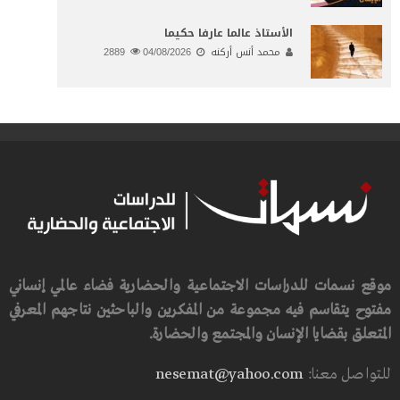
الأستاذ عالما عارفا حكيما
محمد أنس أركنه
04/08/2026
2889
موقع نسمات للدراسات الاجتماعية والحضارية فضاء عالمي إنساني
مفتوح يتقاسم فيه مجموعة من المفكرين والباحثين نتاجهم المعرفي
المتعلق بقضايا الإنسان والمجتمع والحضارة.
للتواصل معنا:
nesemat@yahoo.com