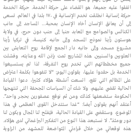
اتفقوا عليه جميعا، هو القضاء على حركة الخدمة. حركة الخدمة
حركة إنسانية انطلقت تخدم الإنسانية في ١٧٠ بلدا في العالم. تسعى
إلى أن يعانق الإنسان أخاه الإنسان بمحبة… المساجد إلى جانب
الكنائس والصوامع مع المعابد جنبا إلى جنب دون حرج، في ولاية
هوستون رأينا نموذج المسجد وإلى جانبه كنيسة، في تركيا رأينا
مشروع مسجد وإلى جانبه دار الجمع لإقامة روح التعايش بين
العلويين والسنيين. هذه المشاريع تمت بإذن الله وعنايته، وفشلت
جميع مخططاتهم التي تخدم روح التفرقة، لذا لم يستسيغوا
الخدمة بل حقدوا عليها، يقولون اليوم: “لا تتفوهوا بكلمة اعتراض
على المظالم التي تقع، اتسعت أنشطة هؤلاء كثيرا، دعوا القيادة
الحالية تقضي عليهم، ولا شك أن السياسات المجحفة التي تنتهجها
الحكومة ستضعفها كذلك ومن ثم نوقع عصفورين بحجر واحد”.
أعتقد أنهم يقولون أيضا: “غدا ستتدخل القوى العظمى في هذا
الموضوع، وستقضي على القيادة الحالية، فيُفتَح لنا المجال ويكون لنا
دور يومئذ”. لا نستبعد هذا النوع من التفكير البراغماتي لدى هؤلاء.
هذه توقعاتي من خلال قراءتي المتواضعة للمشهد من الزاوية