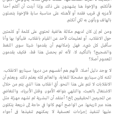
فأتكلم، والإخوة هنا يشهدون على ذلك. وإذا أردت أن أكلم أحدا
لأعزيه في قريب فقده أو لأهنئه على مناسبة سارة فالإخوة يتصلون
بالهاتف ويأتون به لكي أتكلم.
ومن ثم إن كان لديهم مكالمة هاتفية تحتوي على كلمة أو كلمتين
حول الانقلاب، أو تعليمات لأحد عن القيام بانقلاب، فليأتوا بها وأنا
سأقبل كل شيء. فهل بإمكانهم أن يقدموا شيئا سوى اللغط
والضجيج؟ بالتأكيد لا، لأنه لم يحصل هذا قط، فكيف يقدمون
المعدوم أصلا؟
لا يوجد دليل أصلا، لأنهم هم أنفسهم من دبروا سيناريو الانقلاب،
لكنه كان سيناريو مضحكا للغاية، والعالم كله يعلم ذلك، ويعلم أن
الانقلابات لا تتم على هذا النحو. أيّ انقلاب هذا الذي يتم من خلال
الاشتغال بالعبث، والتلهي بتوافه الأمور، وقتل الأبرياء، والتغاضي
عن المجرمين الحقيقيين إلخ؟ أعتقد أن البشرية لم تشهد مهزلة مثل
هذه عبر تاريخها. من الواضح أنهم كانوا في حاجة إلى ذريعة يتكئون
عليها لتنفيذ إجراءات تعسفية لا يمكنهم تنفيذها في أجواء