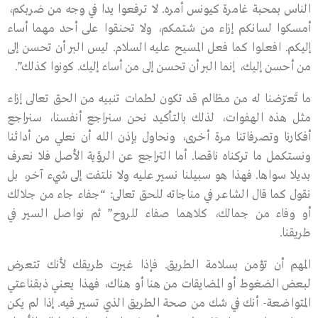
الناس بمحبة غامرة كيونس أمره. لا ترفعوا يدا في وجه من ضربكم،
أمسكوا لسانكم إزاء من شتمكم، ولا تحنقوا على أحد مهما أساء
إليكم. افعلوا كما فعل المسيح عليه السلام. ليس البر أن تحسن إلى
من أحسن إليك، إنما البر أن تحسن إلى من أساء إليك. كونوا كذلك”.
ما تَعرّضنا له من مظالم قد تكون لطمات تنبيه من الحق تعالى إزاء
مثل هذه الهفوات، لذلك بالتأكيد نحن سنراجع أنفسنا، سنراجع
أفكارنا وتصرفاتنا مرة أخرى، ونحاول بإذن الله أن نعلي من أدائنا
ونستكمل ما تركناه ناقصا. أما التراجع عن الرؤية الأصل فلا نعرف
بديلا سواها. فهذا هو سبيلنا نسير عليه ولا نلتفت إلى شيء آخر، بل
نقول كما قال الشاعر في مناجاته للحق تعالى: “جفاء جاء من جلالك
أو وفاء من جمالك، كلاهما صفاء للروح” ثم نواصل السير في
طريقنا.
المهم أن تؤمن بسلامة الطريق. فإذا غيرت طريقك لأنك تتعرض
لبعض الضغوط أو المضايقات من هنا أو هناك، فهذا يعني ذبقناعتي
المتواضعة- أنك في شك من صحة الطريق الذي تسير فيه. إذا لم يكن