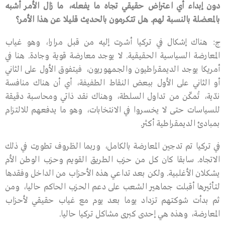
دون
إبداء
أي
اعتراض
حقيقي
تجاه
ما
يفعله،
ما
زال
الأمر
أشبه
بالمعضلة
بالنسبة
لهم
.
هل
تتكرمون
بالحديث
قليلا
عن
هذا
الأمر؟
ج: هناك إشكال في تركيا أشرت إليه من قبل مرارا، وهو غياب
المعارضة السياسية الحقيقية. لا يوجد معارضة قوية وجادة. هنا في
أمريكا يوجد الديمقراطيون والجمهوريون، فيتفوق الأول على الثاني
أو الثاني على الأول ببعض النقاط الطفيفة، أي أن هناك منافسة
ندّية، تُمكّن من تداول السلطة، وهناك نقد ذاتي ومحاسبة دقيقة
للسياسات حتى لا يخسروا في الانتخابات، وهو ما يدفعهم للالتزام
بمبادئ الديمقراطية أكثر.
في تركيا تم تدجين المعارضة بالكامل، وربما الظروف تطورت في ذلك
الاتجاه. سابقا كان كل من حزب الطريق القويم وحزب الوطن الأم
يشكلان الأغلبية. ولكن بعد تداعي هذه الأحزاب من الداخل وفقدها
لتأثيرها أقبلت جماهير الشعب على دعم الحزب الحاكم حاليا، ومن
ثم بدأت شوكتهم تزداد يوما بعد يوم مع غياب حقيقي لأحزاب
المعارضة، وهذه هي إحدى كبرى مشاكل تركيا حاليا.