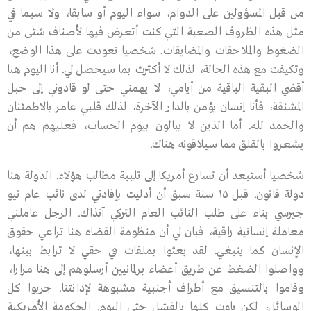
من قبل المسؤولين على الدوام، سواء اليوم أو سابقا، ولا سيما في
مثل هذه الظروف الصعبة التي كنت أتعرض فيها لأصناف شتى من
الضغوط والملاحقات والمضايقات. شخصيا تعودت على هذا الوضع،
وتكيفت مع هذه الحالة، لذلك لا أكترث بما سيحصل لي. أنا اليوم هنا
أقضي البقية الباقية من أيامي، لا يهمني حتى لو قادوني إلى حبل
المشنقة، فأنا إنسان يؤمن بالدار الآخرة، لذلك قلبي عامر بالاطمئنان
والحمد لله. أما الذين لا يبالون بيوم الحساب، فعليهم هم أن
يشعروا بالقلق مما سيلاقونه هناك.
شخصيا أستبعد أن تسارع أمريكا إلى تلبية مطالب هؤلاء. الدولة هنا
دولة قانون. قبل ١٥ سنة سبق أن أدليت بإفادتي لدى نائب عام نيو
جيرسي بناء على طلب النائب العام التركي آنذاك. الرجل عاملني
معاملة إنسانية راقية، فبان لي أن منظومة القضاء هنا تراعي حقوق
الإنسان كما ينبغي. لقد بعثوا بملفات في حقي لا ترابط بينها،
وواصلوا الضغط عن طريق أعضاء برلمانيين أرسلوهم إلى هنا مرارا،
وقاموا بالتنسيق مع أطراف أجنبية مشبوهة لإدانتنا. جربوا كل
الوسائل، لكن باءت كلها بالفشل حتى اليوم. الحكومة الأمريكية