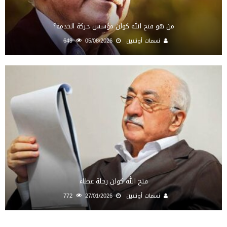
من هو فتح الله كولن مؤسس حركة الخدمة؟
نسمات أونلاين
05/08/2026
649
فتح الله كولن رحلة عطاء
نسمات أونلاين
27/01/2026
772