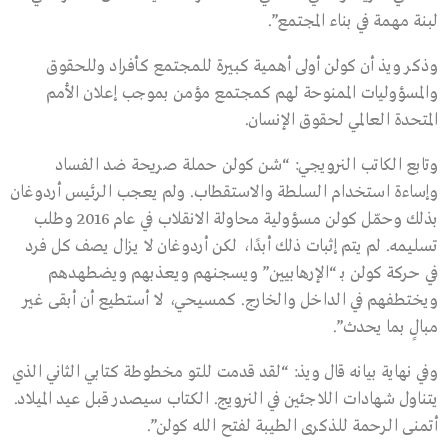
لبنة مهمة في بناء المجتمع”.
وذكر ويذ أن كولن أولى أهمية كبيرة للمجتمع كأفراد وللحقوق
والمسؤوليات الممنوحة لهم كمجتمع مؤمن بموجب إعلان الأمم
المتحدة العالمي لحقوق الإنسان.
وتابع الكاتب النرويجي: “شن كولن حملة صريحة ضد الفساد
وإساءة استخدام السلطة والاستقطاب. ولم يعجب الرئيس أردوغان
بذلك وحمّل كولن مسؤولية محاولة الانقلاب في عام 2016 وطلب
تسليمه. لم يتم إثبات ذلك أبدًا، لكن أردوغان لا يزال يصف كل فرد
في حركة كولن بـ “الإرهابيين” ويسجنهم ويعذبهم ويضطهدهم
ويختطفهم في الداخل والخارج. كمسيحي، لا أستطيع أن أبقى غير
مبالٍ بما يحدث”.
وفي نهاية بيانه قال ويذ: “لقد قدمت للتو مخطوطة كتابي الثاني الذي
يتناول شهادات اللاجئين في النرويج. الكتاب سيصدر قبل عيد الميلاد.
أتمنى الرحمة للذكرى الطيبة لفتح الله كولن”.