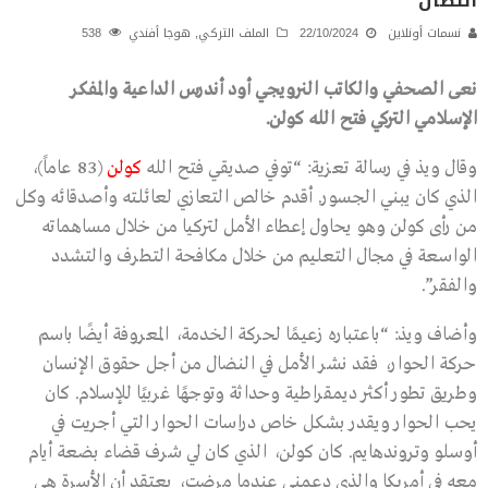
النضال
نسمات أونلاين
22/10/2024
الملف التركي
,
هوجا أفندي
538
نعى الصحفي والكاتب النرويجي أود أندرس الداعية والمفكر
الإسلامي التركي فتح الله كولن.
وقال ويذ في رسالة تعزية: “توفي صديقي فتح الله
كولن
(83 عاماً)،
الذي كان يبني الجسور. أقدم خالص التعازي لعائلته وأصدقائه وكل
من رأى كولن وهو يحاول إعطاء الأمل لتركيا من خلال مساهماته
الواسعة في مجال التعليم من خلال مكافحة التطرف والتشدد
والفقر”.
وأضاف ويذ: “باعتباره زعيمًا لحركة الخدمة، المعروفة أيضًا باسم
حركة الحوار، فقد نشر الأمل في النضال من أجل حقوق الإنسان
وطريق تطور أكثر ديمقراطية وحداثة وتوجهًا غربيًا للإسلام. كان
يحب الحوار ويقدر بشكل خاص دراسات الحوار التي أجريت في
أوسلو وتروندهايم. كان كولن، الذي كان لي شرف قضاء بضعة أيام
معه في أمريكا والذي دعمني عندما مرضت، يعتقد أن الأسرة هي