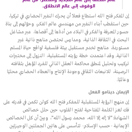
الوقوف إلى عالم الانطلاق.
إن المفكر فتح الله استطاع فعلاً أن يحرك النفير الحضاري في تركيا،
حين استقطب أبناء النفير من مهندسي عالم الفكر، وحوّلهم إلى بناة
جسور المعرفة والفكر في البلاد من أدناها إلى أقصاها، عبر مشاغل
البحث في الثقافة الذاتية، ومدارس تحتضن مناهج ذاتية غير
مستوردة، مناهج تخدم مستقبل بيئة فلسفية لواقع حياة المسلم
الذاتية. وقد اعتمدت خطة رؤيته المستقبلية، النزول إلى مختبرات
تركيب وتحليل لمنطق محاكمة العقل الذاتي للفرد المؤهل بثقافته
الرصينة، للانبعاث الثقافي وجودة الإنتاج والعطاء الحضاري محليًا
وعالميًا.
الإيمان دينامو الفعل
إن منهج الرؤية المستقبلية للمفكر فتح الله كولن تكمن في قدرته على
فك لغز الكلمة المفتاحية لفتح القلوب حين حلل خصائص
الشهادة:”لا إله إلا الله، محمد رسول الله”، وبيّن أن كل الخصائص
الإيمانية -حسب الإسلام- تتأسس على هاتين الجملتين الوجيزتين