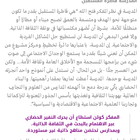
المدرسة قاطرة المستقبل
المدرسة في نظر المفكر فتح الله “هي قاطرة المستقبل بقدر ما تكون
متوجهة نحو الهدف ومتسمة بالعمق تصبح ميناء أو مطارًا أو
منطلقًا للأمة، بشرط أن تُصْهَر مكتسباتها في بوتقة الثقافة الذاتية.
وإلا فمن البدهي أن المدرسة لن تستطيع حل المشاكل الفردية
والاجتماعية. إن المدرسة، باعتبارها دائرةَ تخطيطٍ ومركزَ مشروعٍ من
الممكن أن تعني شيئًا بقدر ما يستمع الوجدانُ الاجتماعي إلى صوتِ
شيء من برامجها المنسجمة مع الأخلاق العامة وثقافة الأمة… ولكن
من العسير جدًّا -بل من المحال- أن نستدل على أنموذج واحد أنجزته
المدرسة بوحدها، المدرسة أعطت ثمارها بمقدار أهميتها. والبناء
الحضاري يأتي بدرجة دمج ما ألهمته المدارس من العلوم والتجارب
العالمية بهويتنا الثقافية وتغذيتها بأسس الجذور المعنوية لتراكماتنا
وتجاربنا العلمية الاجتماعية والاقتصادية والسياسية”.
المفكر كولن استطاع أن يحرك النفير الحضاري
عبر الاهتمام بالبحث في الثقافة الذاتية،
وبمدارس تحتضن مناهج ذاتية غير مستوردة.