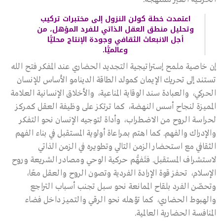
اعتمدت خطة كولن النزول إلى مختبرات تركيب
وتحليل منطق العقل الذاتي للفرد المؤهل، من
أجل الانبعاث الثقافي وجودة الإنتاج محليًّا
وعالميًّا.
إن خاصية ملمح إستراتيجية التجديد الحضاري عند المفكر فتح الله
تستند إلى تحريك الإيمان كمولد الطاقة الدينامو الأساس للإنسان
الحركي، والعبادة سند الوقاية المناعية، والأخلاق الإنسانية العلامة
المميزة لنجاح أسس النهضة، كما ترتكز على وظيفة العقل كمركز
لحراسة الروح من الاضطراب، وأداة لتوجيه الإنسان نحو التفكر
والإدراك والفهم. كما اهتم بمراعاة أولوية المستقبل في بناء الفهم
الثقافي مع استحضار الزمن التالي وتطويره في الزمن الذاتي
لاستشراف المستقبل. فتَفهُّم حركية الوحي ومصادر الشريعة وروح
الإسلام، تحفز قوة الإرادة الفردية وتصون الروح والعقل معًا،
وتحصّن الفرد بلقاح الممانعة نحو سبل تجنب أسباب التراجع
والهبوط الحضاري، كما تؤهله نحو الرقي والتميز داخل فضاء
المنافسة الحضارية العالمية.