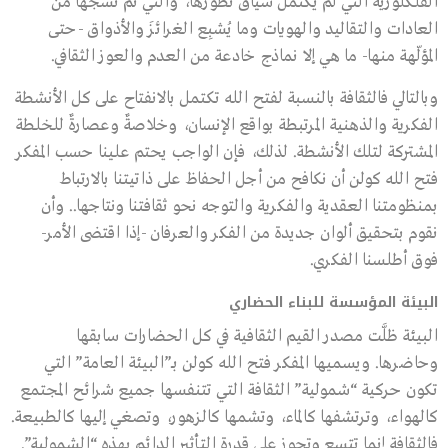
الفلكلورية التي لم يكتمل سياق تطورها، والتي تم نسجها من
العادات والتقاليد والهويات وما يُشبِع الغرائزَ والأذواق -حتى
المؤلّهة منها- ما هي إلا نماذج خادعة من العدم والعوز الثقافي.
وبالتالي فالثقافة بالنسبة لفتح الله تكتمل بالانفتاح على كل الأنشطة
الفكرية والذهنية المرتبطة بواقع الإنسان، وخلاصةٌ وعصارةٌ للخلطة
المشتركة لتلك الأنشطة. لذلك، فإن الواجب يحتم علينا حسب المفكر
فتح الله كولن أن نكافح من أجل الحفاظ على ذاتيتنا بالارتباط
بمنظومتنا العقدية والفكرية والتوجه نحو ثقافتنا ونتاجها.. وأن
نقوم بتحقيق ألوان جديدة من الفكر والعرفان -إذا اقتضى الأمر-
فوق أطلسنا الفكري.
البيئة المؤسسة للبناء الحضاري
البيئة ظلَّت مصدر القيم الثقافية في كل الحضارات سابقها
وحاضرها. ويسميها المفكر فتح الله كولن بــ”البيئة العامة” التي
تكون حركية “شمولية” الثقافة التي تتنفسها جميع شرائح المجتمع
كالهواء، وترتشفها كالماء، وتشمها كالزهور، وتصغي إليها كالطبيعة.
فالثقافة إنما تتسع وتحوز على قدرة التأثير الدائم بهذه “الشمولية”.