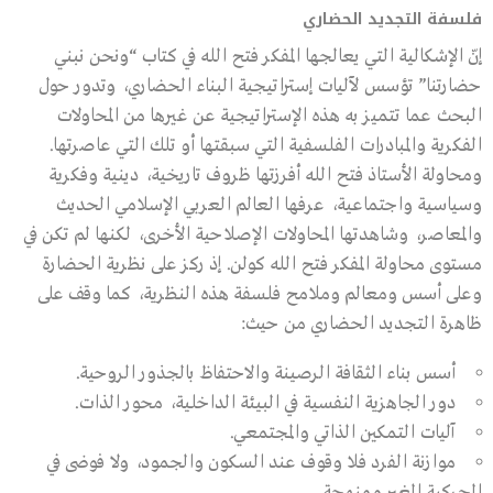
فلسفة التجديد الحضاري
إنّ الإشكالية التي يعالجها المفكر فتح الله في كتاب “ونحن نبني
حضارتنا” تؤسس لآليات إستراتيجية البناء الحضاري، وتدور حول
البحث عما تتميز به هذه الإستراتيجية عن غيرها من المحاولات
الفكرية والمبادرات الفلسفية التي سبقتها أو تلك التي عاصرتها.
ومحاولة الأستاذ فتح الله أفرزتها ظروف تاريخية، دينية وفكرية
وسياسية واجتماعية، عرفها العالم العربي الإسلامي الحديث
والمعاصر، وشاهدتها المحاولات الإصلاحية الأخرى، لكنها لم تكن في
مستوى محاولة المفكر فتح الله كولن. إذ ركز على نظرية الحضارة
وعلى أسس ومعالم وملامح فلسفة هذه النظرية، كما وقف على
ظاهرة التجديد الحضاري من حيث:
أسس بناء الثقافة الرصينة والاحتفاظ بالجذور الروحية.
دور الجاهزية النفسية في البيئة الداخلية، محور الذات.
آليات التمكين الذاتي والمجتمعي.
موازنة الفرد فلا وقوف عند السكون والجمود، ولا فوضى في
الحركية الغير ممنهجة.