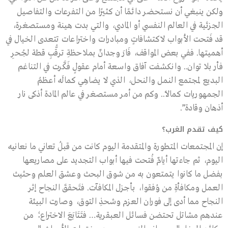
ولكن ينبغي أن نستحضر دائمًا أن كثيرًا من التفرعات والتفاصيل
الجزئية في العالم النفسي أو المادي، والتي بدت هينة ومستصغرة،
قد فَتحت الأبواب لاكتشافاتٍ ومبادرات واختراعات تتعدى الخيال في
أهميتها. ففي بعض المواقف، فَارَ وجدانٌ بملاحظةِ ترقُّبِ قطة لجُحرِ
فأر بلا توان.. وانكشفت آفاق واسعة أمام عقولٍ فَكَّرت في التناغم
البديع لمجتمع النمل والنحل، الذي لا يضاهِي كمالَه أعظمُ
الجمهوريات كمالاً.. وكم من أمر مستصغر في عالم المادة أذكى نار
أذهان وقادة”.
كيف تقدم الغرب؟
إن المجتمعات المتطورة والمتقدمة اليوم كانت من قبلُ تعاني ما نعانيه
اليوم، ثم جاءتها أيامٌ فُتحت فيها أبواب التجديد على مصاريعها
بفضل ما كانوا يتمتعون به من شوق البحث وعشق العلم وحثيث
العمل ومكافأةِ من وُفقوا، بأجزل المكافآت. فتَحققَ النجاح إثر
النجاح مما أدى إلى فوران العزم وشحذِ التوق، وصارت البيئة
عندهم مشاتل تحتضن فسائل العبقرية… فتَتَابَعَ الاختراع؛ من