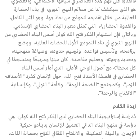
فالقدرة على فهم هذه العناصر في سياقها الاجتماعي، والعضوي،
هو الذي سيكشف لنا عن معالم المنهج النبوي، في بناء الحضارة
العالمية من خلال تقديمه لنموذج من نماذجها، وهو المثل الكامل،
والقدوة الحضارية، التي تمثل معيار البناء الحضاري الإسلامي.
وبالتالي فإن استلهام المفكر فتح الله كولن أسس البناء الحضاري من
المنهج النبوي في بناء النموذج الأول للحضارة العالمية، ووضع
برنامجه، وتأسيس قواعده، وترسيم حدوده، وصياغة منهجيته،
وتحديد وجهته، وتعليم مقاصده، كان مبنيًا ومرتبطًا ومنسجمًا في
كل محطاته مع أصول الوحي الأعلى، الذي أدار أسس البناء
الحضاري في فلسفة الأستاذ فتح الله، حول الإنسان كفرد “الأصناف-
الزمر”، وكمجتمع “الخدمة-الهمة”، وكأمة “التولي”، وكإنسانية
“الانفتاح والرحمة”.
زبدة الكلام
فدراسة إستراتيجية البناء الحضاري لدى المفكر فتح الله كولن، هي
دراسة في منهج البناء الذاتي العميق للإنسان بدينامو حركية
الإيمان، والبيئة التمكينة، والانفتاح الثقافي المتوّج بحصانة الذات،