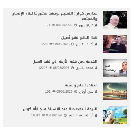
مدارس كولن: التعليم بوصفه مشروعًا لبناء الإنسان
والمجتمع
هيلين روز
08/08/2026
21
هذا النهج نهج أصيل
أحمد قعلول
08/08/2026
2228
الخدمة ..من فقه الأزمة إلى فقه العمل
محمد ياسين
08/08/2026
12297
مصادر العلم وسببه
علي أونال
05/08/2026
101
النـزعة التجديدية عند الأستاذ فتح الله كولن
أبو زيد عبد الرحيم
05/08/2026
16013