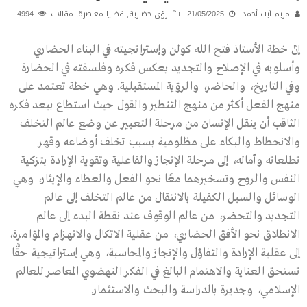
مريم آيت أحمد
21/05/2025
رؤى حضارية
,
قضايا معاصرة
,
مقالات
4994
إنّ خطة الأستاذ فتح الله كولن وإستراتجيته في البناء الحضاري
وأسلوبه في الإصلاح والتجديد يعكس فكره وفلسفته في الحضارة
وفي التاريخ، والحاضر، والرؤية المستقبلية. وهي خطة تعتمد على
منهج الفعل أكثر من منهج التنظير والقول حيث استطاع ببعد فكره
الثاقب أن ينقل الإنسان من مرحلة التعبير عن وضع عالم التخلف
والانحطاط والبكاء على مظلومية بسبب تخلف أوضاعه وقهر
تطلعاته وآماله، إلى مرحلة الإنجاز والفاعلية وتقوية الإرادة بتزكية
النفس والروح وتسخيرهما معًا نحو الفعل والعطاء والإيثار، وهي
الوسائل والسبل الكفيلة بالانتقال من عالم التخلف إلى عالم
التجديد والتحضر، من عالم الوقوف عند نقطة البدء إلى عالم
الانطلاق نحو الأفق الحضاري، من عقلية الاتكال والانهزام والمؤامرة،
إلى عقلية الإرادة والتفاؤل والإنجاز والمحاسبة، وهي إستراتيجية حقًّا
تستحق العناية والاهتمام البالغ في الفكر النهضوي المعاصر للعالم
الإسلامي، وجديرة بالدراسة والبحث والاستثمار.