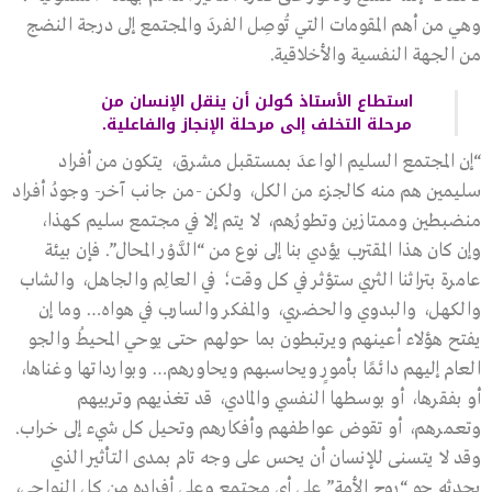
وهي من أهم المقومات التي تُوصِل الفردَ والمجتمع إلى درجة النضج
من الجهة النفسية والأخلاقية.
استطاع الأستاذ كولن أن ينقل الإنسان من
مرحلة التخلف إلى مرحلة الإنجاز والفاعلية.
“إن المجتمع السليم الواعدَ بمستقبل مشرق، يتكون من أفراد
سليمين هم منه كالجزء من الكل، ولكن -من جانب آخر- وجودُ أفراد
منضبطين وممتازين وتطورُهم، لا يتم إلا في مجتمع سليم كهذا،
وإن كان هذا المقترب يؤدي بنا إلى نوع من “الدَّوْر المحال”. فإن بيئة
عامرة بتراثنا الثري ستؤثر في كل وقت؛ في العالِم والجاهل، والشاب
والكهل، والبدوي والحضري، والمفكر والسارب في هواه… وما إن
يفتح هؤلاء أعينهم ويرتبطون بما حولهم حتى يوحي المحيطُ والجو
العام إليهم دائمًا بأمورٍ ويحاسبهم ويحاورهم… وبوارداتها وغناها،
أو بفقرها، أو بوسطها النفسي والمادي، قد تغذيهم وتربيهم
وتعمرهم، أو تقوض عواطفهم وأفكارهم وتحيل كل شيء إلى خراب.
وقد لا يتسنى للإنسان أن يحس على وجه تام بمدى التأثير الذي
يحدثه جو “روح الأمة” على أي مجتمع وعلى أفراده من كل النواحي،