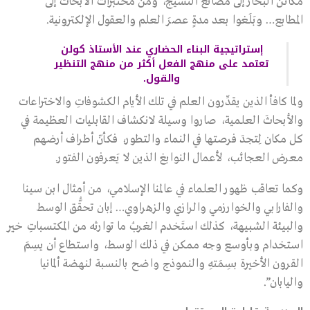
مكائن البخار إلى مصانع النسيج، ومن مختبرات الأبحاث إلى
المطابع… وبَلَغوا بعد مدةٍ عصرَ العلم والعقول الإلكترونية.
إستراتيجية البناء الحضاري عند الأستاذ كولن
تعتمد على منهج الفعل أكثر من منهج التنظير
والقول.
ولما كافأ الذين يقدِّرون العلم في تلك الأيام الكشوفاتِ والاختراعات
والأبحاثَ العلمية، صاروا وسيلة لانكشاف القابليات العظيمة في
كل مكان لِتجدَ فرصتها في النماء والتطور، فكأنّ أطراف أرضهم
معرض العجائب، لأعمال النوابغ الذين لا يَعرفون الفتور.
وكما تعاقب ظهور العلماء في عالمنا الإسلامي، من أمثال ابن سينا
والفارابي والخوارزمي والرازي والزهراوي… إبان تحقُّق الوسط
والبيئة الشبيهة، كذلك استَخدم الغربُ ما توارثه من المكتسباتِ خير
استخدام وبأوسع وجه ممكن في ذلك الوسط، واستطاع أن يسِمَ
القرون الأخيرة بسِمَتهِ والنموذج واضح بالنسبة لنهضة ألمانيا
واليابان”.