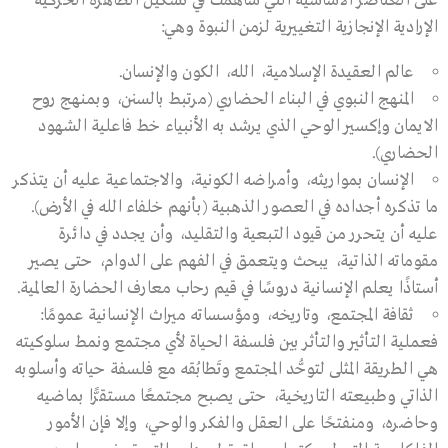
على العناصر الأساسية التي ساهمت في تشكيل الظاهرة الحركية
الإرادية الإنجازية التغييرية لزمن النبوة وهي:
عالم العقيدة الإسلامية، الله، الكون والإنسان.
المنهج النبوي في البناء الحضاري (مرتبط بالسنن، وبمنهج روح
الايمان وإكسير الوحي الذي يرشد به الأنبياء خط فاعلية الشهود
الحضاري).
الإنسان بمواريثه، وأمراضه الكونية، والاجتماعية عليه أن يتذكر
ما تذكره أجداده في العصور الذهبية (بأنهم خلفاء الله في الأرض).
عليه أن يتحرر من قيود التبعية والتقليد، وأن يجدد في دائرة
مقوماته الذاتية، يبحث ويتعمق في الفهم على الدوام، حتى يصير
أستاذًا يعلم الإنسانية دروسًا في قيم رحاب معارف الحضارة العالمية.
ثقافة المجتمع، وتاريخه، ومؤسساته ميراث الإنسانية عمومًا:
فعملية التأثير والتأثر بين فلسفة الحياة لأي مجتمع ونمط سلوكيته
هي الطريقة المثلى لتوحُّد المجتمع وتَطابُقه مع فلسفة حياته وأسلوبه
الذاتي وطبيعته التاريخية، حتى يصبح مجتمعًا مستقرًّا بماضيه
وحاضره، ومنفتحًا على العقل والفكر والوحي، وإلا فإن الأمور