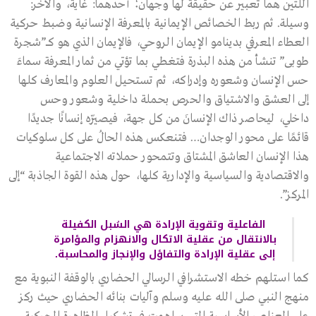
اللتين هما تعبير عن حقيقة لها وجهان؛ أحدهما: غاية، والآخر:
وسيلة. ثم ربط الخصائص الإيمانية بالمعرفة الإنسانية وضبط حركية
العطاء المعرفي بدينامو الإيمان الروحي، فالإيمان الذي هو كـــ”شجرة
طوبى” تنشأ من هذه البذرة فتغطي بما تؤتي من ثمار المعرفة سماءَ
حس الإنسان وشعوره وإدراكه، ثم تستحيل العلوم والمعارف كلها
إلى العشق والاشتياق والحرص بحملة داخلية وشعور وحس
داخلي، ليحاصر ذاك الإنسانَ من كل جهة، فيصيّره إنسانًا جديدًا
قائمًا على محور الوجدان… فتنعكس هذه الحالُ على كل سلوكيات
هذا الإنسان العاشق المشتاق وتتمحور حملاته الاجتماعية
والاقتصادية والسياسية والإدارية كلها، حول هذه القوة الجاذبة “إلى
المركز”.
الفاعلية وتقوية الإرادة هي السُبل الكفيلة
بالانتقال من عقلية الاتكال والانهزام والمؤامرة
إلى عقلية الإرادة والتفاؤل والإنجاز والمحاسبة.
كما استلهم خطه الاستشرافي الرسالي الحضاري بالوقفة النبوية مع
منهج النبي صلى الله عليه وسلم وآليات بنائه الحضاري حيث ركز