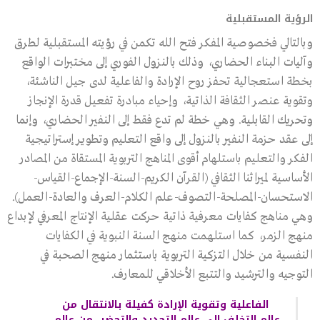
الرؤية المستقبلية
وبالتالي فخصوصية المفكر فتح الله تكمن في رؤيته المستقبلية لطرق
وآليات البناء الحضاري، وذلك بالنزول الفوري إلى مختبرات الواقع
بخطة استعجالية تحفز روح الإرادة والفاعلية لدى جيل الناشئة،
وتقوية عنصر الثقافة الذاتية، وإحياء مبادرة تفعيل قدرة الإنجاز
وتحريك القابلية. وهي خطة لم تدع فقط إلى النفير الحضاري، وإنما
إلى عقد حزمة النفير بالنزول إلى واقع التعليم وتطوير إستراتيجية
الفكر والتعليم باستلهام أقوى المناهج التربوية المستقاة من المصادر
الأساسية لميراثنا الثقافي (القرآن الكريم-السنة-الإجماع-القياس-
الاستحسان-المصلحة-التصوف-علم الكلام-العرف والعادة-العمل).
وهي مناهج كفايات معرفية ذاتية حركت عقلية الإنتاج المعرفي لإبداع
منهج الزمر، كما استلهمت منهج السنة النبوية في الكفايات
النفسية من خلال التزكية التربوية باستثمار منهج الصحبة في
التوجيه والترشيد والتتبع الأخلاقي للمعارف.
الفاعلية وتقوية الإرادة كفيلة بالانتقال من
عالم التخلف إلى عالم التجديد والتحضر، من عالم