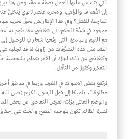
التي يتأسس عليها العمل بصفة عامة، ومن هنا يبرز 
إلى الأهداف والمرامي، ومجرد عنصر ثانوي يُتخلَّى عنه 
الممارِسة للفعل؟ وفي هذا الإطار هل يحقّ لحزب سياس
موجود في سُدَّة الحكم، أن يتغاضى عمَّا يقوم به أ
مع القيم والمبادئ، التي رفعها شعاراتٍ للوصول إل
انتقد مثل هذه التصرُّفات من زاويةِ مَا قد تجلبه
وتتغاضى عن ذلك لمجرَّد أن الأمر يتعلق بشخصية حقَّق
التفكير وكثيرًا من التأمُّل.
ترتفع بعض الأصوات في المغرب وربما في مناطق أخرى من 
مظلومًا”، تلميحًا إلى قول الرسول الكريم (صلى الله ع
والوضع العالَمي برُمَّته تفرض التغاضي عن بعض المم
نصرة الظالم تكون بتوجيه النصح والحَثّ على إحقاق ال