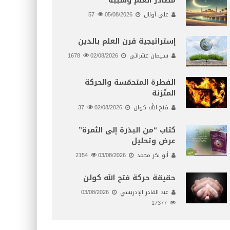
مصادر العلم وسببه
علي أونال
05/08/2026
57
إستراتيجية قرن العلم بالدين
سليمان عشراتي
02/08/2026
1678
الفطرة المتحمّسة والحركة
المتّزنة
فتح الله كولن
02/08/2026
37
كتاب “من البذرة إلى الثمرة”
عرض وتحليل
أبو بكر محمد
03/08/2026
2154
حقيقة حركة فتح الله كولن
عبد القادر الإدريسي
03/08/2026
17377