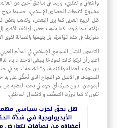
والثقافي والفكري، وربما في مناطق أخرى من العالَم 
مشروع الانبعاث الحضاري الإسلامي، حسبما يروج ال
ظل الربيع العربي كما يرى البعض، وتذهب بعض الم
برُمَّته أينما وُجد، كما تذهب بعض المواقف الأخرى إل
متورِّطة في هذه المؤامرة، بل يتهمها بالعمالة لقوى الا
المتابعون للشأن السياسي الإسلامي في العالَم العرب
اعتبار أن تركيا كانت نموذجًا ينبغي الاحتذاء به، لذل
بين حزب العدالة والتنمية، و”الخدمة”، هو في حقيقته
المستهدف في الأصل هو النجاح الذي تَحقَّق على يد 
أردوغان، دون صرف أي جهد في بحث القضية من جهاته
تكون لا كما يُبرِزُها التعصُّب والانفعال العاطفي.
هل يحقّ لحزب سياسي مهما ك
الأيديولوجية في سُدَّة الحك
أعضاؤه من تصرُّفات تتعارض مع