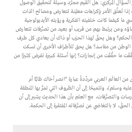
السؤال المركزي: هل القيم مجرَّد وسيلة لتحقيق الوصول
إذا تَعلَّق الأمر بإكراهات معيَّنة تتعارض ومصالح الذات
ي ما كيفما كانت خلفيته الفكرية ورؤيته الأيديولوجية
عضاؤه ومن يرتبط بهم من قريب أو بعيد من تصرُّفات تتعارض
ى الحكم؟ وهل يحقّ لهذا الحزب أو ذاك أن يعادي كل طرف
 على الوطن من مفاسد؟ هل يحق للأطراف الأخرى أن تسكت
َت ما حقَّقَت من إنجازات؟ إنها أسئلة كبيرة تفرض كثيرًا من
العالَم العربي مردِّدةً عبارة “انصر أخاك ظالِمًا أم
ليه وسلم)، وتلميحًا إلى أن الظروف التي تمرُّ بها المنطقة
ارسات والتصرُّفات، مع العلم بأن هذا الحديث يشير إلى أن
حقّ، لا بالتغاضي عن تصرُّفاته المفتقرة إلى الحكمة.