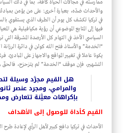
ممارسته في مجالات الحياة كافة، بما في ذلك السيا
والأحداث ضدّه، بعبارة أخرى: على من يؤمن بمبادئه 
في تركيا تكشف كل يوم أن الطرف الذي يستقوي بالسلط
فيها إلى المتابع الموضوعي أن رؤية مكيافيلية هي المع
السياسي الآخذ في التهام كل الأرصدة المشرقة التي ت
“الخدمة” والأستاذ فتح الله كولن في دائرة الرزانة 
يكونا عاملاً في تغيير المواقع والاجهاز على المباد
التشهير، فإن موقف “الخدمة” لم يتزحزح، فالحقّ هو
هل القيم مجرَّد وسيلة لت
والمرامي، ومجرد عنصر ثانوي يُ
بإكراهات معيَّنة تتعارض ومص
القيم كأداة للوصول إلى الأهداف
الأحداث في تركيا دافع كبير لأهل الرأي لإعادة طرح ال