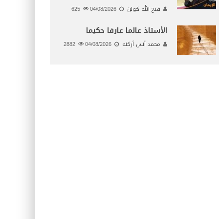
فتح الله كولن
04/08/2026
625
الأستاذ عالما عارفا حكيما
محمد أنس أركنه
04/08/2026
2882