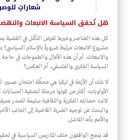
شعاراتٍ للوصو
هل تُحقق السياسة الانبعاث والنهضة
كل هذه العناصر وغيرها تفرض التأمُّل في القضية
مشروع الانبعاث مرتبط ضرورةً بالإسلام السياسي؟ بعب
والانبعاث، أم أن هذه الآمال والطموحات في حاجة 
السياسة الفكري والفلسفي، أم العكس؟
لا شك أن الأزمة في تركيا هي محطَّة امتحان عسير، لكن
الأولويات، أكثر من كونها مرحلة لتصفية الحسابات ك
كانت حصانته الفكرية والثقافية سليمة المصدر عميق
والبحث عن توجيه الضربة القاضية إلى الجانب الآخر،
والأمم بأنه الفاشل.
قد ينجح الواقفون خلف المتاريس السياسية في تحقي