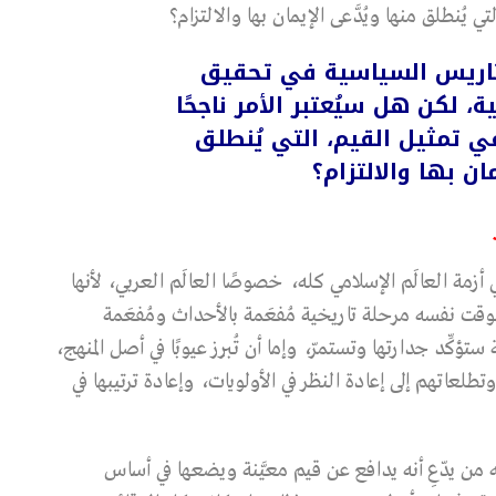
 يُنطلق منها ويُدَّعى الإيمان بها والالتزام؟
تاريس السياسية في تحقيق
لكن هل سيُعتبر الأمر ناجحًا
ي تمثيل القيم، التي يُنطلق
مان بها والالتزام؟
أزمة العالَم الإسلامي كله، خصوصًا العالَم العربي، لأنها
وقت نفسه مرحلة تاريخية مُفعَمة بالأحداث ومُفعَمة
كِّد جدارتها وتستمرّ، وإما أن تُبرِز عيوبًا في أصل المنهج،
طلعاتهم إلى إعادة النظر في الأولويات، وإعادة ترتيبها في
نه من يدّعِ أنه يدافع عن قيم معيَّنة ويضعها في أساس