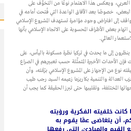
العربي، ويعكس هذا الاهتمام نوعًا من التخوُّف على
بعض، خصوصًا بعد الآفاق الواعدة التي فُتحت أمامه في
واقف إلى افتراض وجود مؤامرة تستهدف المشروع الإسلامي
ى اتهام بعض الأطراف المحسوبة على الاتجاه الإسلامي بأنها
ستعمار العالَمي.
ي ينظرون إلى ما يحدث في تركيا نظرة مسكونة باليأس، على
ك فإن الأحداث الأخيرة المتمثِّلة حسب تعبيرهم في الصراع
 نوع من الإجهاز على المشروع الإسلامي برُمَّته، وأن
حزب العدالة والتنمية بكاريزما زعيمه السيد رجب طيب
ا المختلفة، وتقليبها حتى تبرز الحقيقة كما يجب أن
انت خلفيته الفكرية ورؤيته
م، أن يتغاضى عمَّا يقوم به
 القيم والمبادئ، التي رفعها