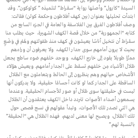
السيدة “كارول” وأصلها رواية “سقراط” لتلميذه ” كولوكون”. وقد
ابتدأت تحليلها بعنوان (بين كهف أفلاطون وحكمة كولن) فقالت:
وصف أفلاطون الفرق بين الفلاسفة والعامة في الجزء السابع من
كتابه “الجمهورية” من خلال قصة الكهف الشهيرة، حيث يطلب منا
سقراط أن نتخيل أناسًا يعيشون في كهف منذ طفولتهم وهُمْ في وَضْعٍ
بحيث لا يرون أمامهم سوى جدار الكهف، ولا يعرفون أن وراءهم
ممرًّا طويلاً يقود إلى خارج الكهف، ويوجد خلفهم ضوء ساطع يجعل
ظلال الأشياء مِن خلفهم تسقط على الجدار أمامهم. ويعيش هؤلاء
الأشخاص حياتهم وهم ينظرون إلى الحائط ويتعاملون مع الظلال
الساقطة على الجدار كما لو كانت أجسامًا حقيقية، ولا يدركون أنها
ليست في حقيقتها سوى ظلال أو صور للأجسام الحقيقية. وعندما
يسمعون أصداء الأصوات تتردد داخل الكهف يعتقدون أن الظلال
هي التي تصدر تلك الأصوات، وتبدأ عقولهم في نسج قصص حول
تلك الظلال، ويصبح لها معنى لديهم، فهذه الظلال هي “الحقيقة”
بالنسبة لهم.”