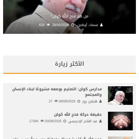
من هو فتح الله كولن؟
نسمات أونلاين
28/06/2026
418
الأكثر زيارة
مدارس كولن: التعليم بوصفه مشروعًا لبناء الإنسان
والمجتمع
هيلين روز
08/08/2026
27
حقيقة حركة فتح الله كولن
عبد القادر الإدريسي
03/08/2026
17384