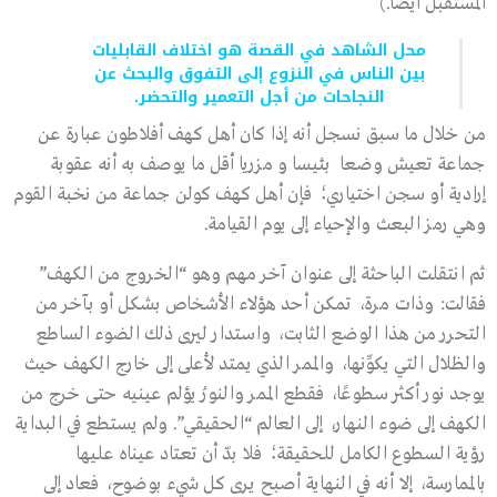
المستقبل أيضا.)
محل الشاهد في القصة هو اختلاف القابليات
بين الناس في النزوع إلى التفوق والبحث عن
النجاحات من أجل التعمير والتحضر.
من خلال ما سبق نسجل أنه إذا كان أهل كهف أفلاطون عبارة عن
جماعة تعيش وضعا بئيسا و مزريا أقل ما يوصف به أنه عقوبة
إرادية أو سجن اختياري؛ فإن أهل كهف كولن جماعة من نخبة القوم
وهي رمز البعث والإحياء إلى يوم القيامة.
ثم انتقلت الباحثة إلى عنوان آخر مهم وهو “الخروج من الكهف”
فقالت: وذات مرة، تمكن أحد هؤلاء الأشخاص بشكل أو بآخر من
التحرر من هذا الوضع الثابت، واستدار ليرى ذلك الضوء الساطع
والظلال التي يكوِّنها، والممر الذي يمتد لأعلى إلى خارج الكهف حيث
يوجد نور أكثر سطوعًا، فقطع الممر والنورُ يؤلم عينيه حتى خرج من
الكهف إلى ضوء النهار، إلى العالم “الحقيقي”. ولم يستطع في البداية
رؤية السطوع الكامل للحقيقة؛ فلا بدّ أن تعتاد عيناه عليها
بالممارسة، إلا أنه في النهاية أصبح يرى كل شيء بوضوح، فعاد إلى