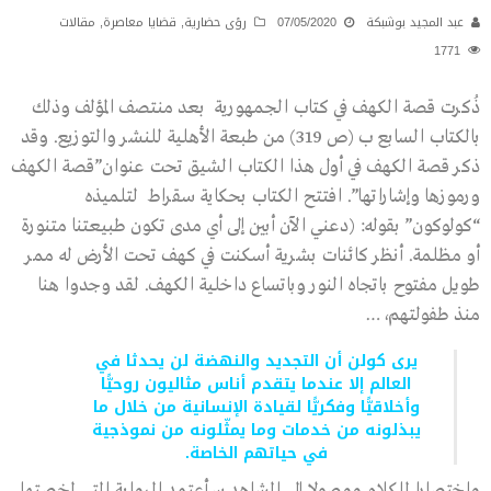
عبد المجيد بوشبكة
07/05/2020
رؤى حضارية
,
قضايا معاصرة
,
مقالات
1771
ذُكرت قصة الكهف في كتاب الجمهورية بعد منتصف المؤلف وذلك
بالكتاب السابع ب (ص 319) من طبعة الأهلية للنشر والتوزيع. وقد
ذكر قصة الكهف في أول هذا الكتاب الشيق تحت عنوان”قصة الكهف
ورموزها وإشاراتها”. افتتح الكتاب بحكاية سقراط لتلميذه
“كولوكون” بقوله: (دعني الآن أبين إلى أي مدى تكون طبيعتنا متنورة
أو مظلمة. أنظر كائنات بشرية أسكنت في كهف تحت الأرض له ممر
طويل مفتوح باتجاه النور وباتساع داخلية الكهف. لقد وجدوا هنا
منذ طفولتهم،…
يرى كولن أن التجديد والنهضة لن يحدثا في
العالم إلا عندما يتقدم أناس مثاليون روحيًّا
وأخلاقيًّا وفكريًّا لقيادة الإنسانية من خلال ما
يبذلونه من خدمات وما يمثّلونه من نموذجية
في حياتهم الخاصة.
واختصارا للكلام ووصولا إلى الشاهد سأعتمد الرواية التي لخصتها