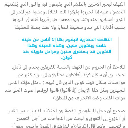
الكهف ليخبر الآخرين بالظلام الذي يقبعون فيه والنور الذي يُمْكنهم
الحصول عليه إذا تحرروا وتركوا تلك الظلال ومشوا عبر الممر إلى
النور، فسخروا منه وتشاجروا معه، حتى قرروا قتله في النهاية
بسبب أفكاره التي تبدو سخيفة للغاية ولا تمت بصلة للحقيقة.
النهضة الحضارية لايقوم بها إلا أناس من طينة
خاصة وبتكوين معين. وهذه الطينة وهذا
التكوين قد يستغرق سنين ومراحل طويلة عند
كولن.
الملاحظ أن الخروج من الكهف بالنسبة للفريقين يحتاج إلى تأمل.
حيث نرى أن سكان كهف أفلاطون يحتاجون إلى شيء كثير من
مواصفات سكان كهف كولن. الذين قال فيهم:(…مثل هؤلاء الناس
المجهزين بمثل هذا الإيمان ﴿إذْ قَامُوا﴾ قاموا ليرفعوا صوت الحق ضد
موات القلب وضد الانحراف عن المنطق.)
صحيح أن محل الشاهد في القصة هو اختلاف القابليات بين الناس
في النزوع إلى التفوق والبحث عن النجاحات من أجل التعمير
والتحضر، وكما قال الكاتبة:(والشاهد في القصة واضح، وهو أن