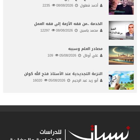
أحمد قعلول
08/08/2026
2235
الخدمة ..من فقه الأزمة إلى فقه العمل
محمد ياسين
08/08/2026
12297
مصادر العلم وسببه
علي أونال
05/08/2026
109
النـزعة التجديدية عند الأستاذ فتح الله كولن
أبو زيد عبد الرحيم
05/08/2026
16020