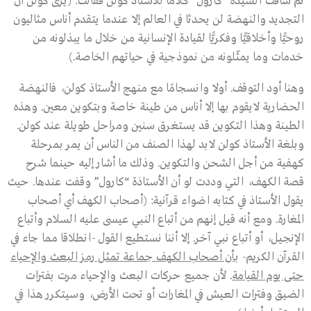
ثم ساقت السيدة “كارول” كلاما للأستاذ كولن فقالت: (يرى كولن أن
التجديد والنهضة لن يحدثا في العالم إلا عندما يتقدم أناس مثاليون
روحيًّا وأخلاقيًّا وفكريًّا لقيادة الإنسانية من خلال ما يبذلونه من
خدمات وما يمثّلونه من نموذجية في حياتهم الخاصة.)
وهنا أود التوقف. أولا وانسجامًا مع منهج الأستاذ كولن، فالنهضة
الحضارية لايقوم بها إلا أناس من طينة خاصة وبتكوين معين. وهذه
الطينة وهذا التكوين قد يستغرق سنين ومراحل طويلة عند كولن.
وبلغة الأستاذ كولن لابد لهذا الصنف من الناس أن يمر بمرحلة
كهفية من أجل الشحن والتكوين. وذلك ما أشار إليه حينما شرح
قصة الكهف، التي وددت لو أن الأستاذة “كارول” وقفت عندها. حيث
يقول الأستاذ في كتابه اضواء قرآنية: (أصحاب الكهف أي أصحاب
المغارة. ومع أنه قيل إنـهم من أتباع النبي عيسى عليه السلام وأتباع
الإنجيل، أو أتباع نبي آخر. إلا أننا نستطيع القول -انطلاقا مما جاء في
القرآن الكريم-
بأن أصحاب الكهف جماعة تمثل رمز البعث والإحياء
حتى يوم القيامة
. لأن جميع حركات البعث والإحياء مرت بفترات
الضيق وفترات العيش في المغارات أو تحت الأرض، وسيتكرر هذا في