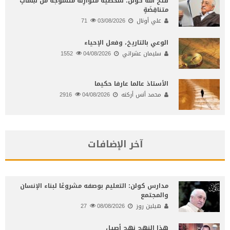
فتح الله كُولَنْ: شخصيّة متوازِنَة منسوجةٌ من سِماتٍ
متناقِضَةٍ
علي أونال
03/08/2026
71
الوعي بالتاريخ، وفعل الإحياء
سليمان عشراتي
04/08/2026
1552
الأستاذ عالما عارفا حكيما
محمد أنس أركنه
04/08/2026
2916
آخر الإضافات
مدارس كولن: التعليم بوصفه مشروعًا لبناء الإنسان
والمجتمع
هيلين روز
08/08/2026
27
هذا النهج نهج أصيل