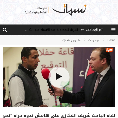
النـزعة التجديدية عند الأستاذ فتح الله كولن
آخر الإضافات
من هو فتح الله كولن مؤسس حركة الخدمة؟
Home
موضوعات
مشاريع ومنجزات
كيف نصل إلى أفق إنسان “هل من مزيد”؟
الأستاذ عالما عارفا حكيما
مصادر العلم وسببه
لقاء الباحث شريف العكازي على هامش ندوة حراء “نحو