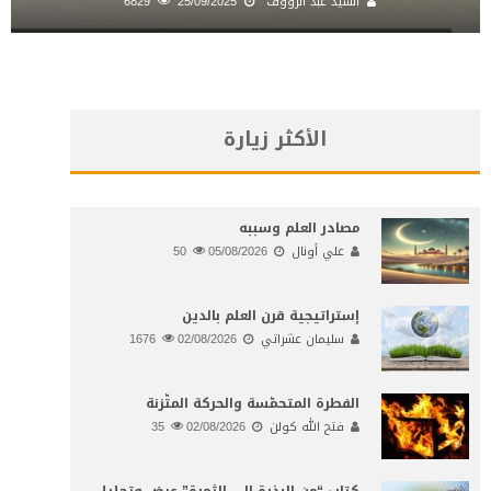
السيد عبد الرؤوف
25/09/2025
6829
الأكثر زيارة
مصادر العلم وسببه
علي أونال
05/08/2026
50
إستراتيجية قرن العلم بالدين
سليمان عشراتي
02/08/2026
1676
الفطرة المتحمّسة والحركة المتّزنة
فتح الله كولن
02/08/2026
35
كتاب “من البذرة إلى الثمرة” عرض وتحليل