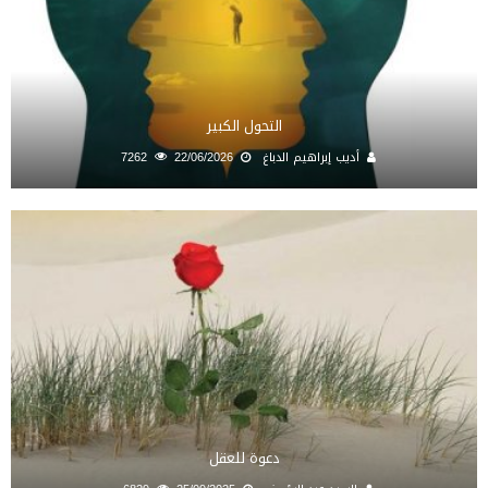
التحول الكبير
أديب إبراهيم الدباغ
22/06/2026
7262
دعوة للعقل