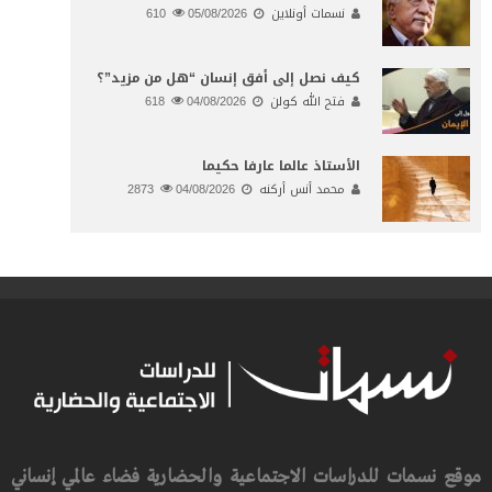
نسمات أونلاين
05/08/2026
610
كيف نصل إلى أفق إنسان “هل من مزيد”؟
فتح الله كولن
04/08/2026
618
الأستاذ عالما عارفا حكيما
محمد أنس أركنه
04/08/2026
2873
موقع نسمات للدراسات الاجتماعية والحضارية فضاء عالمي إنساني