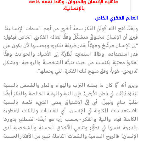
ماهية الإنسان والحيوان، وهذا نعمة خاصة
بالإنسانية.
العالم الفكري الخاص
ويَعُدُّ فتح الله كُولَنْ الفكرَ سمةً أخرى من أهم السمات الإنسانية؛
فيرى أن الإنسانَ مخلوقٌ متشكِّلٌ وفقًا لعالمه الفكري الخاص فيقول:
“إن الإنسان مرشَّحٌ ومهيَّأٌ بقدر طريقة تفكيره وبحسبها لأن يكون على
قدر استعداده، وطالما استمرّت نَظْرَتُهُ إلى الأشياء والحوادث وفقًا
لفكرةٍ معيّنٍة يكتسب من حيث بنيتُه الشخصيةُ والروحية -وبشكل
تدريجيّ- هُويةً وفقَ منهج تلك الفكرة التي يحملها”.
ويرى أنه أيًّا كان ما يمثله التراب والهواء والمطر والشمس بالنسبة
لبَذرَة دُفِنَت في باطن الأرض؛ فإن النيةَ والرغبةَ الخالصةَ والفكرَ أيضًا
طلبٌ سامٍ ونبيلٌ، أي إنَّ الاشتياق يعني الشيءَ نفسه بالنسبة
للاستعدادات المكنونة في الإنسان، أي القابليات والملكات المفطورة
الكامنة فيه، والنية والفكر -بحسب رأيه هو أيضًا- تضطلع بدورها
بالدرجة نفسها في تطوُّرِ وتنامي الأخلاق الحسنة والشخصية لدى
الإنسان؛ فالروح السامية والسِّمات الكاملة تنبع من الأفكار الحسنة