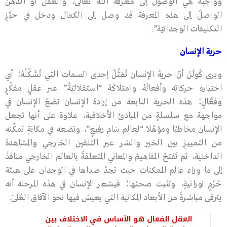
وواجبه هي الوصول إلى معرفة الله تعالى، والعقلُ أو الذهنُ
الواصلُ إلى هذه المعرفة قد وصل إلى الكمال ودخل في حيِّزِ
التكليفات الوجدانيّة”.
حرية الإنسان
ويرى كُولَنْ أنّ حريةَ الإنسان تُمَثِّلُ إحدى السمات التي تُشَكِّلُهُ؛ أي
اختياره حركاتِهِ وأفعالَهُ وامتلاكَهُ “استقلاليّةً” عبر عقلٍ مفكِّرٍ
وفعَّالٍ؛ هذه الحرية النابعة من إرادة الإنسان تضعُ الإنسان في
مواجهة مع سلسلةٍ من المبادئ الأخلاقية، علاوة على أنها تجعل
الإنسان مخاطبًا ومؤهَّلًا “لعالم سَامٍ رفيعٍ”، وتضعه في مكانةٍ تمكِّنه
من التمييزِ بين الخير والشر عبر التلقين الخارجي والمشاهدة
الداخلية، ثم تَفتحُ المفاهيمُ والمعاني المتعلقةُ بالعالم الخارجي منافذَ
إلى ما وراء عالم الممكنات حيث تجدُ صداها في الوجدان على هيئة
حُزَمٍ نورانيةٍ، وتثبت صحتها؛ فيشعر الإنسان في هذه المرحلة أنه
يترقى مباشرةً من الأبعاد المكانية التي يعيش فيها نحو الآفاق العُلَى.
العقل الفعال هو الأساس في الاختلاف بين