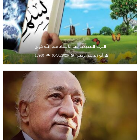
النـزعة التجديدية عند الأستاذ فتح الله كولن
أبو زيد عبد الرحيم
05/08/2026
15960