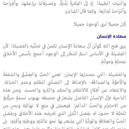
والنيات الطيبة؛ إذ إنَّ الفِكرةَ بَذْرَةٌ، وتصرفاتنا براعمُها، وأفراحنا
وأتراحنا ثمارُها، وكما قال الشاعر:
كُنْ جميلًا ترى الوجودَ جميلًا
سعادة الإنسان
يرى فتح الله كُولَنْ أنَّ سعادةَ الإنسان تكمنُ في تحلّيه بالفضيلة؛ لأن
الفضيلةَ في الأساس اسمٌ للنظر إلى الوجود أجمع بأسمى الأخلاقِ
بمحبَّةٍ ومودَّةٍ.
والفضيلة -التي مصدرُها الإيمان- تعني الحبَّ والعِشْقَ والشفقةَ
والأخوَّةَ والصداقةَ، بالإضافة إلى التصدِّي للظلم وعدم الخيانة،
والابتعاد عن أفكارٍ كالانتقام والحقدِ والكرهِ والحسدِ، ومن هذه
الناحية فإنَّ الإنسانَ الفاضل يشعرُ في محيطه بهبوب نسمةٍ مركَّبَةٍ
من الاحترام والحبِّ الدائم؛ فيعيش في متعٍ لا نهائيّة وبحرٍ من
المحبَّة لا حدودَ له بفضل النُّبْلِ الذي تفرضه هذه الأخلاق وبفضلِ
الحبِّ والعلاقةِ والمودَّةِ التي يشعر بها نحو عائلتِهِ ووطنِهِ وأمَّتِهِ، بل