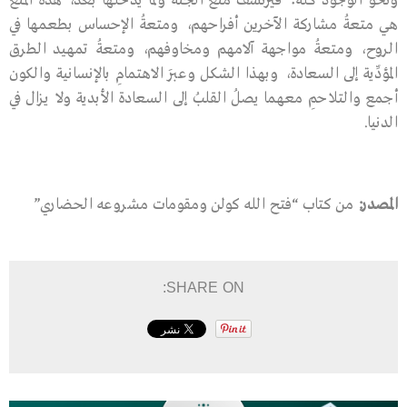
ونحو الوجود كله؛ فيرتشف مُتَعَ الجنة ولَمَّا يدخلها بعد، هذه المتع
هي متعةُ مشاركة الآخرين أفراحهم، ومتعةُ الإحساس بطعمها في
الروح، ومتعةُ مواجهة آلامهم ومخاوفهم، ومتعةُ تمهيد الطرق
المؤدِّية إلى السعادة، وبهذا الشكل وعبرَ الاهتمامِ بالإنسانية والكون
أجمع والتلاحمِ معهما يصلُ القلبُ إلى السعادة الأبدية ولا يزال في
الدنيا.
المصدر:
من كتاب “فتح الله كولن ومقومات مشروعه الحضاري”
SHARE ON: