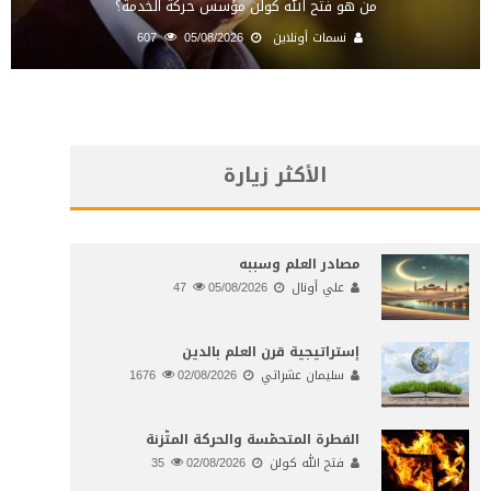
من هو فتح الله كولن مؤسس حركة الخدمة؟
نسمات أونلاين
05/08/2026
607
الأكثر زيارة
مصادر العلم وسببه
علي أونال
05/08/2026
47
إستراتيجية قرن العلم بالدين
سليمان عشراتي
02/08/2026
1676
الفطرة المتحمّسة والحركة المتّزنة
فتح الله كولن
02/08/2026
35