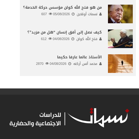
من هو فتح الله كولن مؤسس حركة الخدمة؟
نسمات أونلاين
05/08/2026
607
كيف نصل إلى أفق إنسان “هل من مزيد”؟
فتح الله كولن
04/08/2026
612
الأستاذ عالما عارفا حكيما
محمد أنس أركنه
04/08/2026
2870