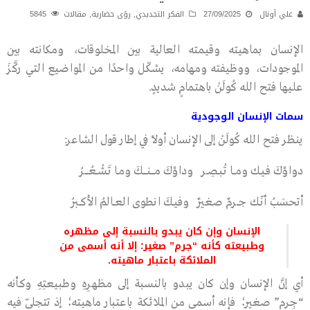
علي أونال
27/09/2025
الفكر التجديدي
,
رؤى حضارية
,
مقالات
5845
الإنسان بماهيته وقيمته العالية بين المخلوقات، ومكانته بين
الموجودات، ووظيفته ومهامه، يشكّل واحدًا من المواضيع التي ركَّزَ
عليها فتح الله كُولَنْ باهتمامٍ شديدٍ.
سمات الإنسان الوجودية
ينظر فتح الله كُولَنْ إلى الإنسان أولًا في إطار قول الشاعر:
دواؤكَ فـيــك ومــــا تُـبـصِــر وداؤكَ مـــــنــــــكَ ومــا تَـشْــعُــــــرُ
أتحسَبُ أنّــك جـــرمٌ صغيرٌ وفيــكَ انطوى العـــالمُ الأكــبرُ
الإنسان وإن كان يبدو بالنسبة إلى مظهره
وطبيعته كأنه “جرم” صغير؛ إلا أنه أسمى من
الملائكة باعتبار ماهيته.
أي إنَّ الإنسان وإن كان يبدو بالنسبة إلى مظهرِهِ وطبيعتِهِ وكأنه
“جِرم” صغير؛ فإنه أسمى من الملائكة باعتبار ماهيته؛ إذ تتجلّى فيه