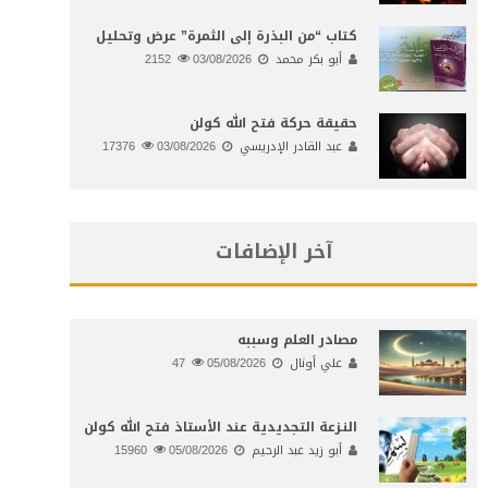
كتاب “من البذرة إلى الثمرة” عرض وتحليل
أبو بكر محمد
03/08/2026
2152
حقيقة حركة فتح الله كولن
عبد القادر الإدريسي
03/08/2026
17376
آخر الإضافات
مصادر العلم وسببه
علي أونال
05/08/2026
47
النـزعة التجديدية عند الأستاذ فتح الله كولن
أبو زيد عبد الرحيم
05/08/2026
15960