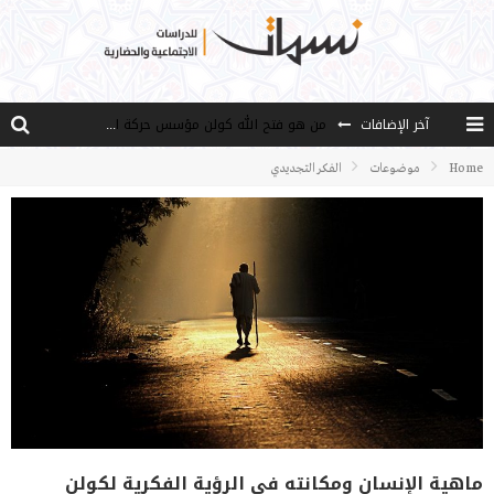
آخر الإضافات
من هو فتح الله كولن مؤسس حركة الخدمة؟
كيف نصل إلى أفق إنسان “هل من مزيد”؟
Home
موضوعات
الفكر التجديدي
الأستاذ عالما عارفا حكيما
مصادر العلم وسببه
النـزعة التجديدية عند الأستاذ فتح الله كولن
ماهية الإنسان ومكانته في الرؤية الفكرية لكولن