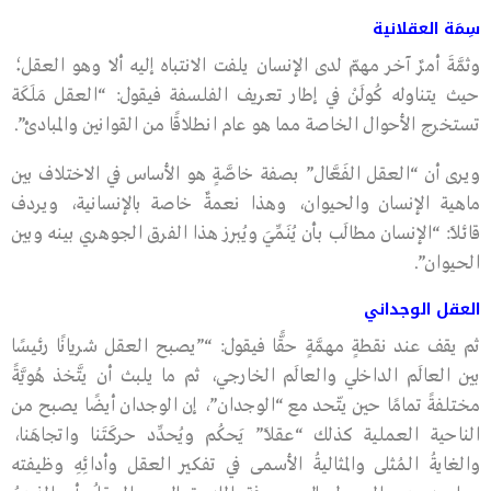
سِمَة العقلانية
وثمَّةَ أمرٌ آخر مهمّ لدى الإنسان يلفت الانتباه إليه ألا وهو العقل؛
حيث يتناوله كُولَنْ في إطار تعريف الفلسفة فيقول: “العقل مَلَكَة
تستخرج الأحوال الخاصة مما هو عام انطلاقًا من القوانين والمبادئ”.
ويرى أن “العقل الفَعَّال” بصفة خاصَّةٍ هو الأساس في الاختلاف بين
ماهية الإنسان والحيوان، وهذا نعمةٌ خاصة بالإنسانية، ويردف
قائلًا: “الإنسان مطالَب بأن يُنَمِّيَ ويُبرز هذا الفرق الجوهري بينه وبين
الحيوان”.
العقل الوجداني
ثم يقف عند نقطةٍ مهمَّةٍ حقًّا فيقول: “”يصبح العقل شريانًا رئيسًا
بين العالَم الداخلي والعالَم الخارجي، ثم ما يلبث أن يتَّخذ هُويَّةً
مختلفةً تمامًا حين يتّحد مع “الوجدان”، إن الوجدان أيضًا يصبح من
الناحية العملية كذلك “عقلًا” يَحكُم ويُحدِّد حركَتَنا واتجاهَنا،
والغايةُ الـمُثلى والمثاليةُ الأسمى في تفكير العقل وأدائِهِ وظيفته