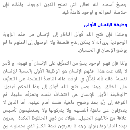
جميعُ أسماء الله تعالى التي تمنح الكونَ الوجودَ، ولذلك فإن
خلاصة العوالم والوجود كامنةٌ فيه.
وظيفة الإنسان الأولى
وهكذا فإن فتح الله كُولَنْ الناظر إلى الإنسان من هذه الزاوية
الوجودية يرى أنه لا يمكن إنتاج فلسفة ولا الوصول إلى العلوم ما لم
يوضع الإنسان في الحسبان.
ولذا فإن فهمَ الوجود ينبعُ من التعرُّفِ على الإنسان أو فهمِه، والأمر
لا يقف عند هذا؛ ففهم الإنسان هو الوظيفة الأولى بالنسبة للإنسان
نفسه؛ ذلك لأنه يُمَثِّلُ في الوقت ذاته النافذةَ المنفتحة على التعرُّف
على الخالق، وهنا يصل فتح الله كُولَنْ إلى هذا الحكم فيقول:
“الوظيفة الأولى للإنسان هي اكتشافُ نفسه وتعرّفُه عليها، ثم
التوجّه إلى ربِّهِ بعد وضوح ماهية نفسه أمام عينيه، أما الذين لا
يتعرّفون على ماهيّة أنفسهم ولا يدركونها ولا يستطيعون تأسيس
علاقة مع خالقهم الجليل… هؤلاء من ذوي الحظوظ النكدة، يمرون
بهذه الدنيا ويفارقونها وهم لا يعرفون قيمة الكنـز الذي يحملونه بين