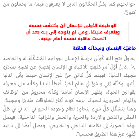
جوانحهم كما يمُـــرُّ الحمَّالون الذين لا يعرفون قيمة ما يحملون من
كنوز”.
الوظيفة الأولى للإنسان أن يكتشف نفسه
ويتعرف عليها، ومن ثم يتوجه إلى ربه بعد أن
اتضحت ماهية نفسه أمام عينيه.
ماهيَّة الإنسان وسِمَاتُه الخاصَّة
يحاولُ فتح الله كُولَنْ دراسةَ الإنسان بجوانبه الـمُشَكِّلَةِ له والخاصة
به؛ إذ إنَّ أوَّلَ أمرٍ مُلفِتٍ للانتباه في الإنسان يُفصِحُ عن نفسِهِ بمجرَّدِ
مجيئه الدنيا؛ فبينما كلُّ كائنٍ حيٍّ غير الإنسان حينما يأتي الدنيا
يأتيها وكأنَّه رُبّي ونشِّئَ في عالَمٍ آخر؛ فَيَطَأ الدنيا وكأنه على معرفة
بقوانين الحياة، يظهر الإنسان أمامنا وكأنه محرومٌ من الوظائف
والمهام الضرورية للحياة، برغم كونه أكثرَ المخلوقات تقديرًا وتبجيلًا،
وهنا يتشكَّل كلُّ شيءٍ يتجاوز نظام وجوده الحيواني الذاتي في ظلِّ
العقل والذهن والإرادة والحرية والحسِّ والمراقبة الداخلية؛ فيصل
بهذه الصورة إلى تكامله الداخلي والخارجي، ويصل أيضًا إلى ذاتية
كُنْهِهِ عبرَ هذا الطريق فحسب”.