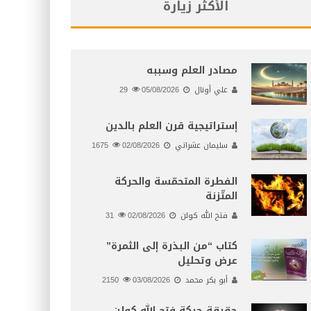
الأكثر زيارة
مصادر العلم وسببه
علي أونال
05/08/2026
29
إستراتيجية قرن العلم بالدين
سليمان عشراتي
02/08/2026
1675
الفطرة المتحمّسة والحركة
المتّزنة
فتح الله كولن
02/08/2026
31
كتاب “من البذرة إلى الثمرة”
عرض وتحليل
أبو بكر محمد
03/08/2026
2150
حقيقة حركة فتح الله كولن