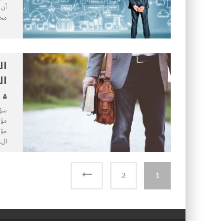
أن 
مخت
ال
ال
سؤا
مؤس
مؤس
ال
.
2
1