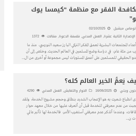
افحة الفقر مع منظمة “كيمسا يوك
”
توماس ميشيل
02/10/2025
الإصدارة الثانية عشرة
,
العمل المدني
,
فلسفة الدعوة
,
مقالات
1372
 أعداء المجتمعات البشرية تعمق المفكر التركي البارز سعيد النورسي، منذ ما
ب من مئة عام، في دراسة وضع المسلمين في العالم الحديث. وخلص إلى أن
دو الحقيقي للمسلمين على أعمق المستويات ليس مجموعة أو أخرى من ال
...
ف يَعمُّ الخير العالم كله؟
جون ويتي
16/06/2025
الحوار والتعايش
,
العمل المدني
4290
ى انطباع شعرت به هو الإعجاب الشديد بنطاق وحجم مشروع الخدمة، ولقد
بت من عدم معرفتي للخدمة قبل أن أتعرف عليها من خلال معهد حوار
قافات، وعندما أتذكر عدم معرفتي أستغرب الأمر، فالخدمة لها تأثير عالمي
ت ن
...