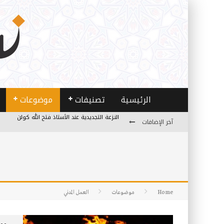
الرئيسية
تصنيفات
موضوعات
آخر الإضافات
من هو فتح الله كولن مؤسس حركة الخدمة؟
كيف نصل إلى أفق إنسان “هل من مزيد”؟
الأستاذ عالما عارفا حكيما
مصادر العلم وسببه
Home
موضوعات
العمل المدني
النـزعة التجديدية عند الأستاذ فتح الله كولن