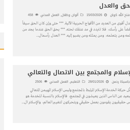
حق والعدل
فتح الله كولن
15/03/2026
ألوان وظلال
,
العمل المدني
458
دل أقوى من العديد من الأفواج الحربية الآلية. *** حتى وإن كان الحق سيفاً
ضاً على رأسك، فلا تتردد في مد عنقك تحته. *** يحق الحق عندما يجد من
مه ومن يتعلمه، ومن يمثله ومن يصبو إليه. *** العدل رأسمال
...
إسلام والمجتمع بين الاتصال والتعالي
جاسيكا رحمن
28/01/2026
التعليم
,
العمل المدني
2506
ثِّل حركة الخدمة الإسلام المرتبط بالمجتمع وليس الإسلام المهيمن المتعالي
بعيد عن الناس الذين يعيشون في المجتمع، فالإسلام بالنسبة للخدمة هو
س حقيقيون يقومون بعمل حقيقي ويتحركون لتغيير العالم، والإسلام ال
...