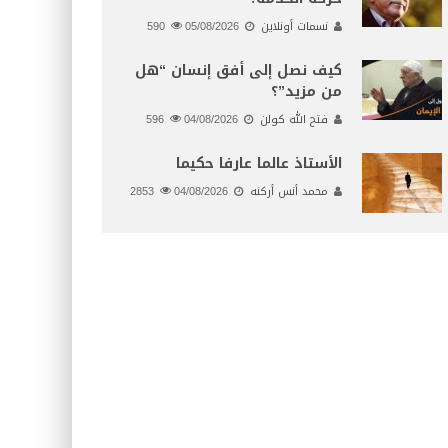
نسمات أونلاين
05/08/2026
590
كيف نصل إلى أفق إنسان “هل
من مزيد”؟
فتح الله كولن
04/08/2026
596
الأستاذ عالما عارفا حكيما
محمد أنس أركنه
04/08/2026
2853