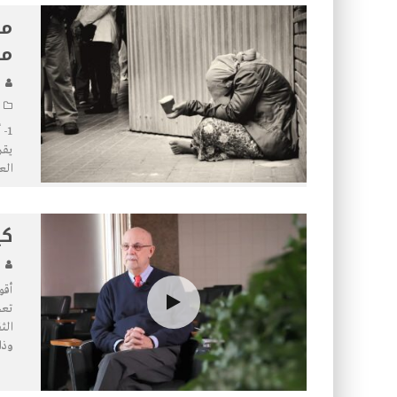
مك
مو
1-
يقر
الع
كي
أقو
تعج
الث
وذا