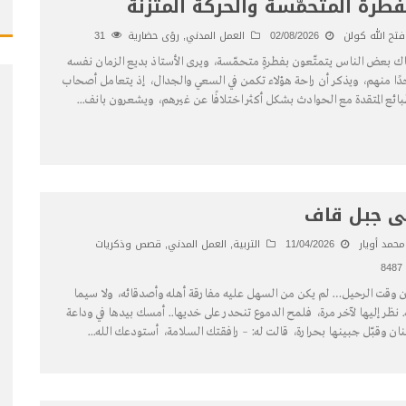
فطرة المتحمّسة والحركة المتّزنة
فتح الله كولن
02/08/2026
العمل المدني
,
رؤى حضارية
31
ك بعض الناس يتمتّعون بفطرةٍ متحمّسة، ويرى الأستاذ بديع الزمان نفسه
دًا منهم، ويذكر أن راحة هؤلاء تكمن في السعي والجدال، إذ يتعامل أصحاب
بائع المتقدة مع الحوادث بشكل أكثر اختلافًا عن غيرهم، ويشعرون بانف
...
ى جبل قاف
محمد أويار
11/04/2026
التربية
,
العمل المدني
,
قصص وذكريات
8487
 وقت الرحيل… لم يكن من السهل عليه مفارقة أهله وأصدقائه، ولا سيما
. نظر إليها لآخر مرة، فلمح الدموع تنحدر على خديها.. أمسك بيدها في وداعة
ان وقبّل جبينها بحرارة، قالت له: – رافقتك السلامة، أستودعك الله
...