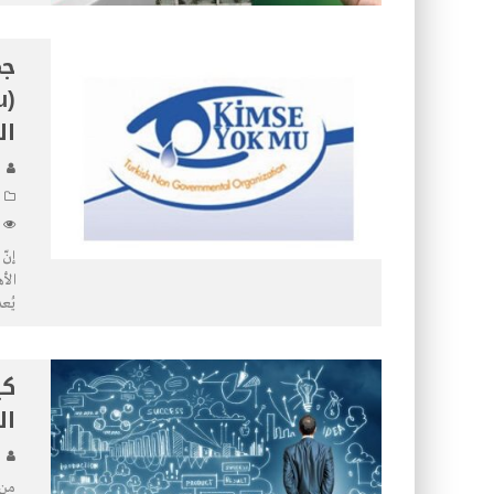
جم
ال
إنّ
الأ
يُع
كي
ال
من 