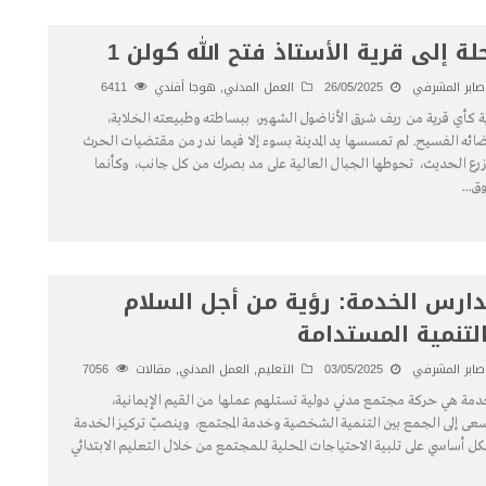
لة إلى قرية الأستاذ فتح الله كولن 1
صابر المشرفي
26/05/2025
العمل المدني
,
هوجا أفندي
6411
ة كأي قرية من ريف شرق الأناضول الشهير، ببساطته وطبيعته الخلابة،
ائه الفسيح. لم تمسسها يد المدينة بسوء إلا فيما ندر من مقتضيات الحرث
زرع الحديث، تحوطها الجبال العالية على مد بصرك من كل جانب، وكأنما
وق
...
ارس الخدمة: رؤية من أجل السلام
لتنمية المستدامة
صابر المشرفي
03/05/2025
التعليم
,
العمل المدني
,
مقالات
7056
دمة هي حركة مجتمع مدني دولية تستلهم عملها من القيم الإيمانية،
عى إلى الجمع بين التنمية الشخصية وخدمة المجتمع، وينصبّ تركيز الخدمة
ل أساسي على تلبية الاحتياجات المحلية للمجتمع من خلال التعليم الابتدائي