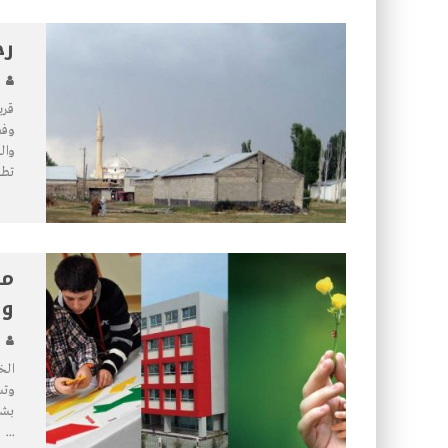
رح
قري
وفض
وال
تط
مد
وا
الخ
وتس
بشك
...