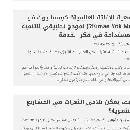
عية الإغاثة العالمية” كِيمْسَا يوكْ مُو
(Kimse Yok Mu?) نموذج تطبيقي للتنمية
مستدامة في فكر الخدمة
علاء شكر
21/04/2025
الإصدارة الثانية عشرة
,
العمل المدني
,
المجلة
,
رؤى حضارية
,
فلسفة الدعوة
758
 بناء الإنسان وتنميته روحيًّا وعلميًّا والارتقاء به ثقافيًّا وحضاريًّا هو أحد أهم
هداف المحورية التي يدور حولها فكر الأستاذ فتح الله كولن، ولا شك أن الفقرَ
د من أكبر الأخطار التي تقف حجر عثرةٍ دون تحقي
...
ف يمكن تلافي الثغرات في المشاريع
تنموية؟
سليمان عشراتي
16/02/2025
العمل المدني
,
قضايا معاصرة
3692
أوكد ما يلفت إليه الأستاذ فتح الله كولن ويشرطه لنجاح الخطط النهضوية،