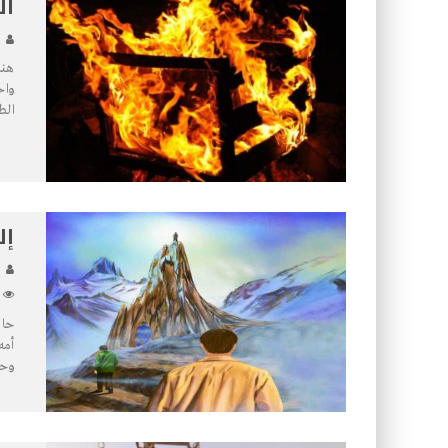
ال
هنا
واح
الط
إل
حان
أمه
وحن