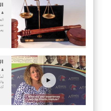
ال
الع
منق
يعل
ال
تُم
وال
أنا