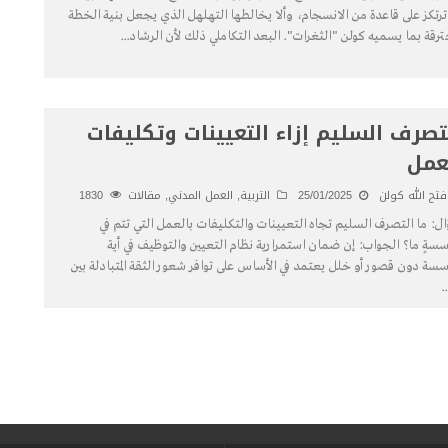
ترتكز على قاعدة من الانسجام، وألا يخالطها التهلهل الذي يجعل بنية الخطة
رقة بما يسميه كولن "الثغرات". البعد التكاملي ذلك لأن الرشاد
...
تصرف السليم إزاء التعيينات وتكليفات
عمل
فتح الله كولن
25/01/2025
التربية
,
العمل المدني
,
مقالات
1830
ل: ما التصرف السليم تجاه التعيينات والتكليفات بالعمل التي تتم في
سةٍ ما؟ الجواب: إن ضمان استمرارية نظام التعيين والتوظيف في أية
سة دون قصور أو خلل يعتمد في الأساس على توافر شعور الثقة المتبادلة بين
..