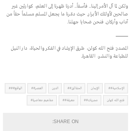
ولكن لما آل الأمر إلينا.. فأسفاً.. أدرنا ظهرنا إلى العلم، كوارثين غير
صالحين لأولئك الأبرار. حيث دمّرنا ما يجعل المسلم مسلماً حقاً من
آداب وأركان. فنحن ضحايا جهلنا.
ــــــــــــــــــــــــــــــــــــــــــ
المصدر: فتح الله كولن، طرق الإرشاد في الفكر والحياة، دار النيل
للطباعة والنشر، القاهرة.
الإسلامية##
الإيمان
الحقائق##
الدين
العصر##
الواقع###
فتح الله كولن
مجريات##
معرفة##
مفاهيم معاصرة#
SHARE ON: