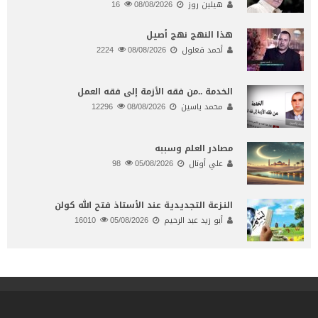
هيلين روز
08/08/2026
16
هذا النهج نهج أصيل
أحمد قعلول
08/08/2026
2224
الخدمة ..من فقه الأزمة إلى فقه العمل
محمد ياسين
08/08/2026
12296
مصادر العلم وسببه
علي أونال
05/08/2026
98
النـزعة التجديدية عند الأستاذ فتح الله كولن
أبو زيد عبد الرحيم
05/08/2026
16010