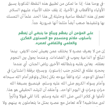
-في يومنا هذا- إذا ما تمكن من تطبيق هذه النقطة المذكورة يسبق
الأولياء والأقطاب في الآخرة، إذ يقف خلف الأنبياء عليهم السلام.
نعم إن هذه النقطة سامية وجليلة إلى هذا الحد. علماً أن التمسك
بها وتنفيذها صعب أيضاً مثلما أنها ضرورية جداً.
على المؤمن أن يفهّم ويبلّغ ما ينبغي أن يُفهّم
بأسلوب ملائم ومنسجم مع المستوى الفكري
والعلمي والثقافي لعصره.
إن من لا يعرف عصره لا يختلف عمن يعيش تحت الارض، بينما
المبلّغ أو الداعية يجوب في الفضاءات. وعندما يجول بين النجوم
بعقله، يعاين بقلبه وبلطائفه الأخرى رياض الجنان، أي عندما
يحجزه عقله في المختبر جنب (باستور)، ويسيّره برفقة (انشتاين) في
أعماق الوجود، تراه واقفاً بروحه بكل إجلال وتوقير أمام الله سبحانه
وأمام رسوله الكريم صلى الله عليه وسلم، فينصبغ بصبغة الله
مراتٍ ومراتٍ في اليوم الواحد.. وأعتقد أن المرشد الحقيقي هو هذا.
تأملوا في كلام النبي صلى الله عليه وسلم، لماذا لقي قبولاً وتأثيراً
لدى مخاطبيه؟ لأنه تعامل مع عصره بمثل ما يتعاملون به بينهم. ولا