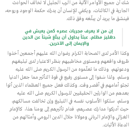
شك أن جميع الأوامر الآتية من الرب الجليل لا تخالف الحوادث
الجارية في الكائنات، ويكفي للإنسان أن يدرك حكمة الوجود وروحه،
فينسّق ما يريد أن يبلّغه وفق ذلك.
إن من لا يعرف مجريات عصره كمن يعيش في
دهليز مظلم، عبثاً يحاول أن يبلّغ شيئاً عن الدين
والإيمان إلى الآخرين.
وكذا الأمر لدى الصحابة الكرام رضوان الله عليهم أجمعين أخذوا
ظروف واقعهم ومستوى مخاطبيهم بنظر الاعتبار لدى تبليغهم
ودعوتهم، وذلك ما تعلّموه من الرسول الكريم صلى الله عليه
وسلم، ولذا سَمَوا إلى مستوى رفيع في قوة التأثير مما جعل الدنيا
تجثو أمامهم في أقصر وقت. وكذلك فعل جميع العظماء الذين أتوا
بعدهم من الوارثين الحقيقيين للرسول الكريم صلى الله عليه
وسلم، سلكوا الأسلوب نفسه في التبليغ وإن تخالفت مسالكهم،
حيث أدركوا مدارك عصرهم، فدام تأثيرهم إلى يومنا هذا، كالإمام
الغزالي والإمام الرباني ومولانا جلال الدين الرومي وأمثالهم من
الدعاة الأثبات.