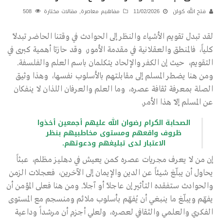
فتح الله كولن
11/02/2026
مفاهيم معاصرة
,
مقالات مختارة
508
لقد تبدل تقويم الأشياء والنظر إلى الحوادث في وقتنا الحاضر تبدلاً
كلياً، فالمنطق والعقلانية في مقدمة الأمور، وقد حازتا أهمية كبرى في
التقويم، حيث إن الكفر والإلحاد يتكلمان باسم العلم والفلسفة.
ومن هنا يضطر المسلم إلى مقابلتهم بالأسلوب نفسها، وهذا وثيق
الصلة بمعرفة ثقافة عصره، وما العلم والعرفان اللذان لا ينفكان
عن المسلم إلاّ هذا الأمر.
الصحابة الكرام رضوان الله عليهم أجمعين أخذوا
ظروف واقعهم ومستوى مخاطبيهم بنظر
الاعتبار لدى تبليغهم ودعوتهم.
إن من لا يعرف مجريات عصره كمن يعيش في دهليز مظلم، عبثاً
يحاول أن يبلّغ شيئاً عن الدين والإيمان إلى الآخرين، فعجلات الزمن
والحوادث ستفقده التأثير إن عاجلاً أو آجلاً. ومن هنا فعلى المؤمن أن
يفهّم ويبلّغ ما ينبغي أن يُفهّم بأسلوب ملائم ومنسجم مع المستوى
الفكري والعلمي والثقافي لعصره، ولعلي أجزم أن مرشداً وداعية