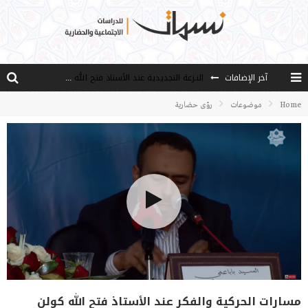
النـزعة التجديدية عند الأستاذ فتح الله كولن
آخر الإضافات
من هو فتح الله كولن مؤسس حركة الخدمة؟
Home
موضوعات
رؤى حضارية
كيف نصل إلى أفق إنسان “هل من مزيد”؟
الأستاذ عالما عارفا حكيما
مصادر العلم وسببه
مسارات الحركية والفكر عند الأستاذ فتح الله كولن