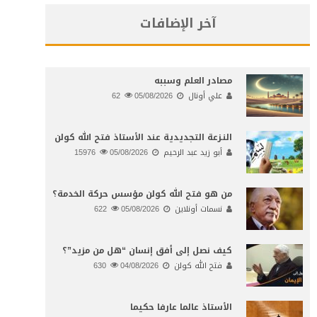
آخر الإضافات
مصادر العلم وسببه
علي أونال
05/08/2026
62
النـزعة التجديدية عند الأستاذ فتح الله كولن
أبو زيد عبد الرحيم
05/08/2026
15976
من هو فتح الله كولن مؤسس حركة الخدمة؟
نسمات أونلاين
05/08/2026
622
كيف نصل إلى أفق إنسان “هل من مزيد”؟
فتح الله كولن
04/08/2026
630
الأستاذ عالما عارفا حكيما