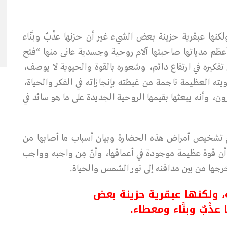
كنها عبقرية حزينة بعض الشيء غير أن حزنها عذْبٌ وبنَّاء
ظم مدياتها صاحبتها آلام روحية وجسدية عانى منها “فتح
تفكيره في ارتفاع دائم، وشعوره بالقوة والحيوية لا يوصف،
ويته العظيمة ناجمة من غبطته بإنجازاته في الفكر والحياة،
 وأنه يبعثها بقيمها الروحية الجديدة على ما هو سائد في
يوم تشخيص أمراض هذه الحضارة وبيان أسباب ما أصابها من
ن قوة عظيمة موجودة في أعماقها، وأنّ مِن واجبه وواجب
جها من بين مدافنه إلى نور الشمس والحياة.
ة، ولكنها عبقرية حزينة بعض
ذْبٌ وبنَّاء ومعطاء.