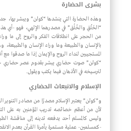
بشرى الحضارة
وهذه الحضارة التي ينشدها “كولن” ويبشر بها، جديدة
“الخَلْقِ والخُلُق” في مصدرهما الإلهي، فهو -أي ه
من الحجر على انطلاقات الفكر والروح إلى ما وراء ه
بالإنسان والطبيعة وما وراء الإنسان والطبيعة، و
المستجيبين لنداء الروح والإيمان إذا ما صدقوا مع أ
“كولن” صوت حضاري يبشر بقدوم عصر حضاري جديد 
لترسيخه في الأذهان فيما يكتب ويقول.
الإسلام والانبعاث الحضاري
و”كولن” يعتبر الإسلام مصدرًا من مصادر التنوير ال
لأن من أعظم خصائصه تدريب المؤمنين به على التفك
وليس كالمسلم أحد يدفعه تدينه إلى مناقشة الطبيع
-كمسلمين- عملية مستمرة يأمرنا القرآن بعدم الانقط