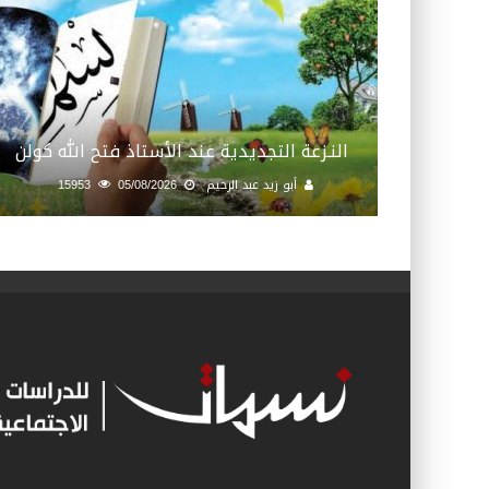
النـزعة التجديدية عند الأستاذ فتح الله كولن
أبو زيد عبد الرحيم
05/08/2026
15953