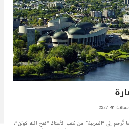
ارة
مقالات
2327
 تُرجم إلى “العربية” من كتب الأستاذ “فتح الله كولن”،