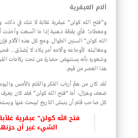
آلام العبقرية
و”فتح الله كولن” عبقرية غلاّبة لا شك في ذلك، ول
ومعطاء؛ فأي يقظة ذهنية إذا ما اتّسعت وأخذت أع
الله كولن” السنين الطوال. ومع كل هذه الآلام فإن 
ومغالبته لأوجاعه وآلامه أمر يكاد لا يُصَدّق… فحي
وشعوره بأنه يستنهض حضارة من تحت ركامات القرون،
هذا العصر من قيم.
لقد كان من همِّ أرباب الفكر والقلم بالأمس وال
ضعف وهزال، أما “فتح الله كولن” فقد كان يعرف أ
كل صاحب قلم أن ينبش التاريخ ليبحث عنها ويستخر
فتح الله كولن” عبقرية غلاّب
الشيء غير أن حزنها ع