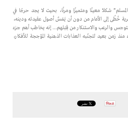
م” شكلاً معينًا ومتميزًا ومرنًا، بحيث لا يجد حرجًا في
 خُطًى إلى الأمام من دون أن يَمَسَّ أصول عقيدته ودينه،
التوجس والرعب والاستنكار من قِبَلهم… إنه يخاطب أهم جزء
 منذ زمن بعيد لتجنّبه العذابات الذهنية المؤججة للأفكار،