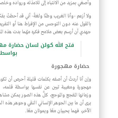
وأصغي بمزيد من الانتباه إلى تلامذته ورواده وخلصائ
ولا أزعم -وأنا الغريب وطنًا ولغةً- أني قد أحطتُ بف
بالقول عنه دون التوجس من الإفراط هنا أو التفر
جهدي أن أرسم بعض ملامح فكره مهْما بدت هذه الملا
فتح الله كولن لسان حضارة م
بواسطة
حضارة مهجورة
وإن أنا أردتُ أن أصفه بكلمات قليلة أحرص أن تكو
مهجورة ومغيبة تبين عن نفسها بواسطة قلمه، و
وزمانها المفجع والموجع، كلُّ هذه الصور يمكن مشا
يرى أن ما بين الجوهر الإنساني النقي وجوهر هذه الح
الآخر، فهما يحييان معًا ويموتان معًا.