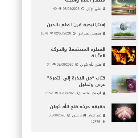
مصادر العلم وسببه
علي أونال
05/08/2026
40
إستراتيجية قرن العلم بالدين
سليمان عشراتي
02/08/2026
1676
الفطرة المتحمّسة والحركة
المتّزنة
فتح الله كولن
02/08/2026
34
كتاب “من البذرة إلى الثمرة”
عرض وتحليل
أبو بكر محمد
03/08/2026
2152
حقيقة حركة فتح الله كولن
عبد القادر الإدريسي
03/08/2026
17375