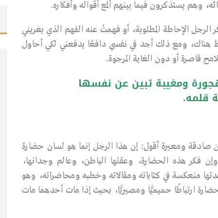
ه، وهم يستذكرون فيما بينهم ألمع أقواله وأفكاره.
كر الرجل الإحاطة المطلوبة، أو فهمتُ عنه الفهم الذي يغريني
يط هناك، ومع ذلك أجد في نفسي دافعًا يدفعني لكي أحاول
مح قاصرة أو دون الغاية المرجوة.
هجورة ومغيبة تبين عن نفسها
 قلمه.
ن صادقة ومعبرة أقول: إن هذا الرجل إنما هو لسان حضارة
إن فكر هذه الحضارة، وعقلها الباطن، وعالم وجدانها،
هدتها منعكسة في كتاباته ومقالاته وخطبه ومحاضراته، وهو
ضارة ارتباطًا حميميًّا ومصيريًّا، بحيث إذا مات أحدهما مات