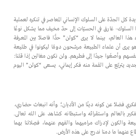
 كل الجدّة على السلوك الإنساني المعاصر في تنكره لعملية
ذا السلوك- غارق في الحسيّات إلى حدّ مخيف مما يشكل نوعًا
ذا العالم، بينما لا يرى “كولن” حدًّا فاصلاً بين المعرفة
هو يرى أن علماء الطبيعة مرشحون دومًا ليكونوا في طليعة
نفسهم وأصغَوا جيدًا إلى فطرهم. ولن نكون مغالين إذا قلنا:
يتربّع على القمة منه فكر إيماني، يسعى “كولن” اليوم
فكري فضلاً عن كونه دينًا من الأديان؛ وأنه انبعاث حضاري،
ير بالعالم واستقرائه واستبطانه كشاهد على الله تعالى.
ة والكون لإدراك مراميهما والفهم عنهما، فصِلاتنا بهما
اع عنهما ما دمنا ندرج على هذه الأرض.