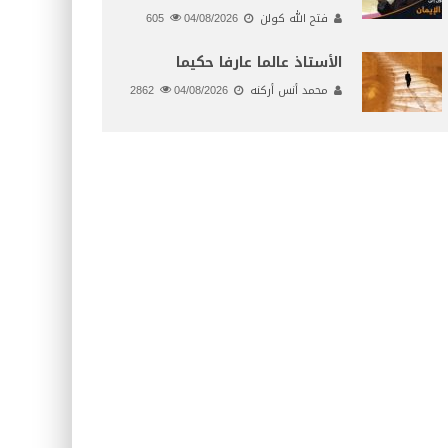
فتح الله كولن
04/08/2026
605
الأستاذ عالما عارفا حكيما
محمد أنس أركنه
04/08/2026
2862