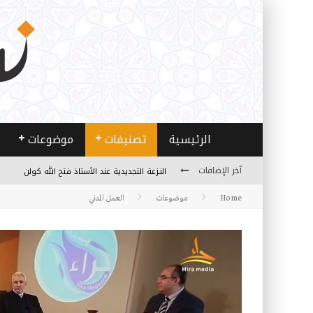
الرئيسية
تصنيفات
موضوعات
النـزعة التجديدية عند الأستاذ فتح الله كولن
آخر الإضافات
من هو فتح الله كولن مؤسس حركة الخدمة؟
Home
موضوعات
العمل المدني
كيف نصل إلى أفق إنسان “هل من مزيد”؟
الأستاذ عالما عارفا حكيما
مصادر العلم وسببه