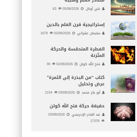
مصادر العلم وسببه
علي أونال
05/08/2026
63
إستراتيجية قرن العلم بالدين
سليمان عشراتي
02/08/2026
1679
الفطرة المتحمّسة والحركة
المتّزنة
فتح الله كولن
02/08/2026
39
كتاب “من البذرة إلى الثمرة”
عرض وتحليل
أبو بكر محمد
03/08/2026
2154
حقيقة حركة فتح الله كولن
عبد القادر الإدريسي
03/08/2026
17378