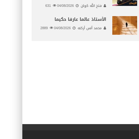
فتح الله كولن
04/08/2026
631
الأستاذ عالما عارفا حكيما
محمد أنس أركنه
04/08/2026
2889