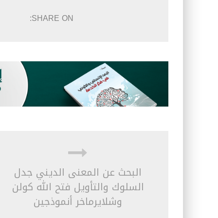
SHARE ON:
البحث عن المعنى الديني جدل
السلوك والتأويل فتح الله كولن
وشلايرماخر أنموذجين