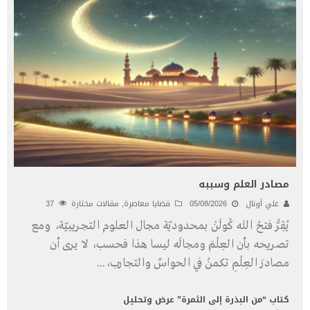
مصادر العلم وسببه
علي أونال
05/08/2026
قضايا معاصرة
,
مقالات مختارة
37
يُقِرُّ فتحُ الله كُولَنْ بمحدوديّة مجال العلوم التجريبيّة، ومع
تصريحه بأن العِلْمَ ومجالَه ليسا هذا فحسب، لا يرى أن
مصادرَ العِلْمِ تكمنُ في الحواسِّ والتجارب،
...
كتاب “من البذرة إلى الثمرة” عرض وتحليل