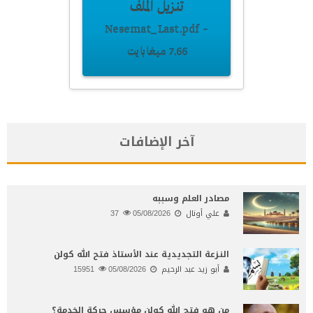
تنزيل الملف
Nesemat_Last.pdf –
7.66 ميغابايت
آخر الإضافات
مصادر العلم وسببه
علي أونال
05/08/2026
37
النـزعة التجديدية عند الأستاذ فتح الله كولن
أبو زيد عبد الرحيم
05/08/2026
15951
من هو فتح الله كولن مؤسس حركة الخدمة؟