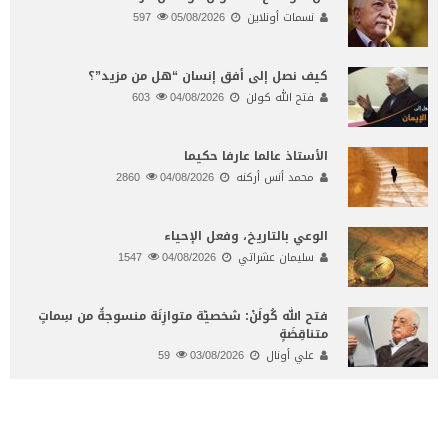
نسمات أونلاين
05/08/2026
597
كيف نصل إلى أفق إنسان “هل من مزيد”؟
فتح الله كولن
04/08/2026
603
الأستاذ عالما عارفا حكيما
محمد أنس أركنه
04/08/2026
2860
الوعي بالتاريخ، وفعل الإحياء
سليمان عشراتي
04/08/2026
1547
فتح الله كُولَنْ: شخصيّة متوازِنَة منسوجةٌ من سِماتٍ
متناقِضَةٍ
علي أونال
03/08/2026
59