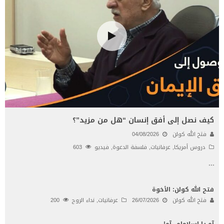
كيف نصل إلى أفق إنسان “هل من مزيد”؟
فتح الله كولن
04/08/2026
دروس أمريكا
,
عرفانيات
,
فلسفة الدعوة
,
فيديو
603
...
فتح الله كولن: الأخوة
فتح الله كولن
26/07/2026
عرفانيات
,
نداء الروح
200
آه يا إسلاماه.. آه!