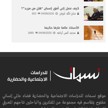
كيف نصل إلى أفق إنسان “هل من مزيد”؟
فتح الله كولن
04/08/2026
603
الأستاذ عالما عارفا حكيما
محمد أنس أركنه
04/08/2026
2860
موقع نسمات للدراسات الاجتماعية والحضارية فضاء عالمي إنساني
مفتوح يتقاسم فيه مجموعة من المفكرين والباحثين نتاجهم المعرفي