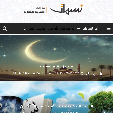
من هو فتح الله كولن مؤسس حركة الخدمة؟
آخر الإضافات
كيف نصل إلى أفق إنسان “هل من مزيد”؟
الأستاذ عالما عارفا حكيما
مصادر العلم وسببه
النـزعة التجديدية عند الأستاذ فتح الله كولن
مصادر العلم وسببه
علي أونال
05/08/2026
قضايا معاصرة
,
مقالات مختارة
37
النـزعة التجديدية عند الأستاذ فتح الله كولن