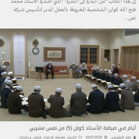
إن هذا الكتاب “من البذرة إلى الثمرة” الذي أصدره الأستاذ محمد
فتح الله كولن الشخصية المعروفة بالعقل المدبر لتأسيس شركة
نص
...
أيام في ضيافة الأستاذ كولن (5) من نفس مشربي
صابر المشرفي
16/07/2026
التربية
,
فلسفة الدعوة
,
قصص وذكريات