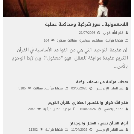
اللامعقولية.. صور شركية ومحاكمة عقلية
فتح الله كولن
21/07/2026
قضايا قرآنية
,
مفاهيم معاصرة
,
مقالات مختارة
164
إن عقيدة التوحيد التي هي من القواعد الأساسية في القرآن
الكريم عقيدة موافِقة للعقل، فهو “معقول”؛ وإن رَبْط الوجودِ
بالأس
...
نفحات قرآنية من نسمات تركية
عبد القادر الإدريسي
03/06/2026
قضايا قرآنية
,
مقالات
5185
فتح الله كولن والتفسير الحضاري للقرآن الكريم
محمد باباعمي
16/04/2026
فيديو
,
قضايا قرآنية
2043
أنوار القرآن تضيء العقل والوجدان
عبد القادر الإدريسي
11/04/2026
قضايا قرآنية
11302