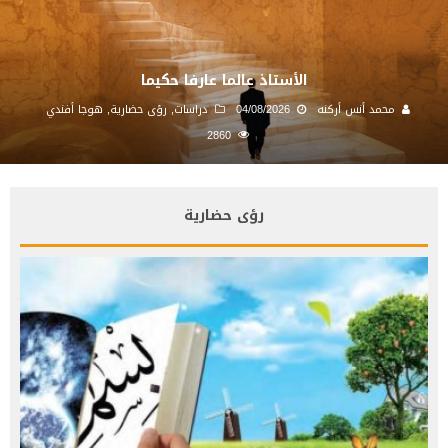
الأستاذ عالما عارفا حكيما
محمد أنس أركنه
04/08/2026
دراسات
,
رؤى حضارية
,
هوجا أفندي
2860
رؤى حضارية