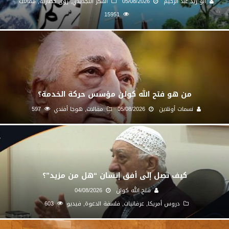
أبو زيد عبد الرحيم
05/08/2026
الفكر التجديدي
,
رؤى حضارية
,
مقالات
15951
من هو فتح الله كولن مؤسس حركة الخدمة؟
نسمات أونلاين
05/08/2026
مقالات
,
هوجا أفندي
597
كيف نصل إلى أفق إنسان “هل من مزيد”؟
فتح الله كولن
04/08/2026
دروس أمريكا
,
عرفانيات
,
فلسفة الدعوة
,
فيديو
603